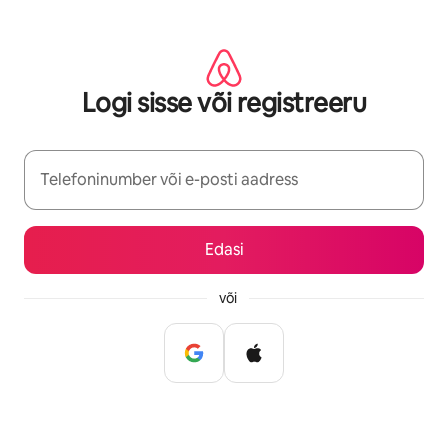
Liigu
sisu
juurde
Logi sisse või registreeru
Telefoninumber või e-posti aadress
Edasi
või