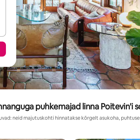
nnanguga puhkemajad linna Poitevin'i s
uvad: neid majutuskohti hinnatakse kõrgelt asukoha, puhtuse