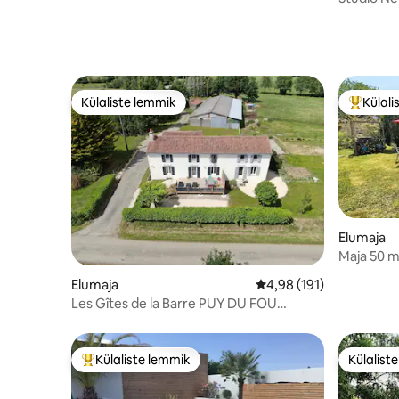
Netflix
Külaliste lemmik
Külali
Külaliste lemmik
Külalist
Elumaja
Maja 50 m
bassein. 
Elumaja
Keskmine hinnang 4,98/
4,98 (191)
Les Gîtes de la Barre PUY DU FOU
LÄHEDAL
Külaliste lemmik
Külalist
Külaliste suur lemmik
Külalist