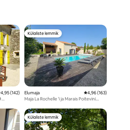
Külaliste lemmik
Külaliste lemmik
eskmine hinnang 4,95/5, 142 hinnangut
4,95 (142)
Elumaja
Keskmine hinnang 4,96
4,96 (163)
9
Maja La Rochelle 'i ja Marais Poitevini
lähedal
Külaliste lemmik
Külaliste lemmik