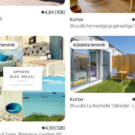
Keskmine hinnang 4,84/5, 108 hinnangut
4,84 (108)
5, 242 hinnangut
l
Korter
K
Stuudio terrassiga ja garaažiga
sadamast
e lemmik
Külaliste lemmik
e lemmik
Külaliste lemmik
Korter
K
Stuudio La Rochelle 'i lähedal -
5, 446 hinnangut
Keskmine hinnang 4,93/5, 128 hinnangut
4,93 (128)
f 2 min. Plaisance 'i sadam Wifi