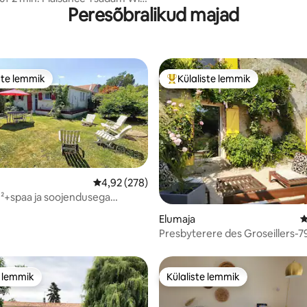
Peresõbralikud majad
ste lemmik
Külaliste lemmik
e suur lemmik
Külaliste suur lemmik
Keskmine hinnang 4,92/5, 278 hinnangut
4,92 (278)
²+spaa ja soojendusega
Vaikne ja puhkus
5, 191 hinnangut
Elumaja
K
Presbyterere des Groseillers-7
maamaja
e lemmik
Külaliste lemmik
e lemmik
Külaliste lemmik