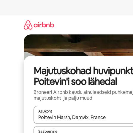
Liigu
sisu
juurde
Majutuskohad huvipunkt
Poitevin'i soo lähedal
Broneeri Airbnb kaudu ainulaadseid puhkemaj
majutuskohti ja palju muud
Asukoht
Kui tulemused on kuvatud, liigu ekraanil noolekl
Saabumine