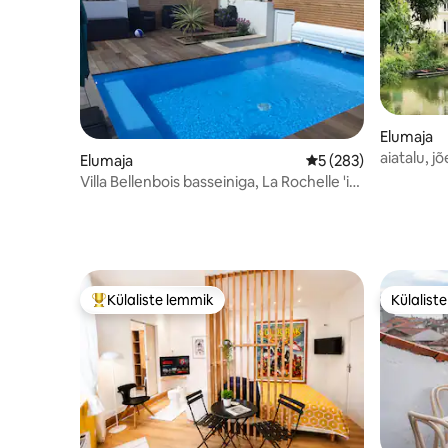
Elumaja
aiatalu, j
Elumaja
Keskmine hinnang 5/
5 (283)
Villa Bellenbois basseiniga, La Rochelle 'i
lähedal
Külaliste lemmik
Külalist
Külaliste suur lemmik
Külalist