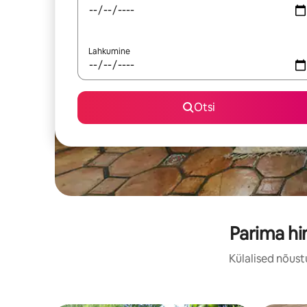
Lahkumine
Otsi
Parima hi
Külalised nõust