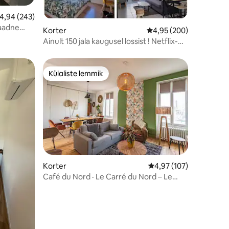
eskmine hinnang 4,94/5, 243 hinnangut
4,94 (243)
laadne
Korter
Keskmine hinnang 4,95
4,95 (200)
Ainult 150 jala kaugusel lossist ! Netflix-
Terrace-AC
Külaliste lemmik
Külaliste lemmik
Korter
Keskmine hinnang 4,97
4,97 (107)
Café du Nord · Le Carré du Nord – Le
Vieux Port