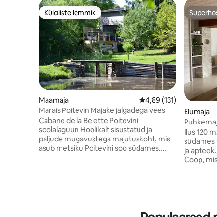
Külaliste lemmik
Superho
Külaliste lemmik
Superho
Maamaja
Keskmine hinnang 4,89/
4,89 (131)
Marais Poitevin Majake jalgadega vees
Elumaja
Cabane de la Belette Poitevini
Puhkemaja
soolalaguun Hoolikalt sisustatud ja
Ilus 120 
paljude mugavustega majutuskoht, mis
südames v
asub metsiku Poitevini soo südames.
ja apteek
Suur privaatne terrass, kust avaneb
Coop, mi
hingematvalt kaunis vaade eratehile,
kaugusel.
ideaalne lõõgastumiseks või
randadele
kalastamiseks, paat teie käsutuses.
turismiob
Võimalus tuua oma kanuu või aerulaud.
Mervent (2
Aia- ja puhkevarustus (lamamistoolid /
akvaarium 
raamatud / molkky) ja grill Täiskasvanute
Île d 'Ole