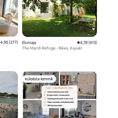
eskmine hinnang 4,95/5, 277 hinnangut
4,95 (277)
Elumaja
Keskmine hinnang 4,78
4,78 (413)
The Marsh Refuge - Bikes, Kayak!
Külaliste lemmik
Külaliste lemmik