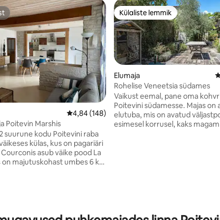
st
Külaliste lemmik
st
Külaliste lemmik
Elumaja
K
Rohelise Veneetsia südames
Vaikust eemal, pane oma kohvr
5, 131 hinnangut
Poitevini südamesse. Majas on avar
Keskmine hinnang 4,84/5, 148 hinnangut
4,84 (148)
elutuba, mis on avatud väljastpo
 Poitevin Marshis
esimesel korrusel, kaks magami
vannituba. Üleval on magamistu
m2 suurune kodu Poitevini raba
duširuum. Väljaspool esimest terrassi,
äikeses külas, kus on pagariäri
kus on grill, seejärel teine koht,
. Courconis asub väike pood La
piirneb Marais 'ga, kus on priva
s on majutuskohast umbes 6 km
juurdepääs conche' ile. Ideaalne
 Lähedal Vendee ja Ile de Ré
puhkusereisideks peredele või
 ning peamiste
sõpradele. 200 meetri kaugusel
jektide juurde - Natur'Zoo de
leiad restorane, supermarketit, 
0 min) - La Rochelle'i
ja paate.
(30 min) - Île de Ré (40 min) -
ron (1 h 30 min) - Puy du Fou (1 h