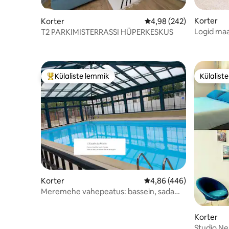
Korter
Korter
Keskmine hinnang 4,98/
4,98 (242)
Logid maa
T2 PARKIMISTERRASSI HÜPERKESKUS
Külaliste lemmik
Külalist
Külaliste suur lemmik
Külalist
Korter
Keskmine hinnang 4,86/
4,86 (446)
Meremehe vahepeatus: bassein, sadam,
kesklinn!
Korter
Studio Neu