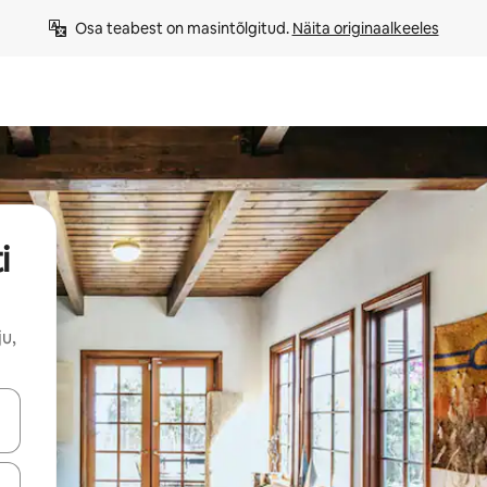
Osa teabest on masintõlgitud. 
Näita originaalkeeles
i
u,
ahvidega või puuduta või tõmba mööda ekraani.