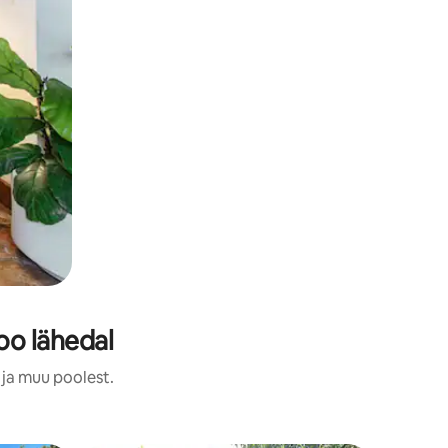
oo lähedal
 ja muu poolest.