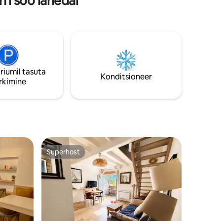
'i soo lähedal
piirkonnas, Allées du Maili taga, väga
lähedal La Concurrence 'i rannale,
ajaloolises kesklinnas, kus saab sadamas
kohvi või klaasi veini juua. Suletud aia,
terrassi ja privaatse terrassiga on see
maapiirkond kesklinnas. Vaikus
garanteeritud. Tasuta parkimine.
riumil tasuta
Konditsioneer
rkimine
Superhost
Superhost