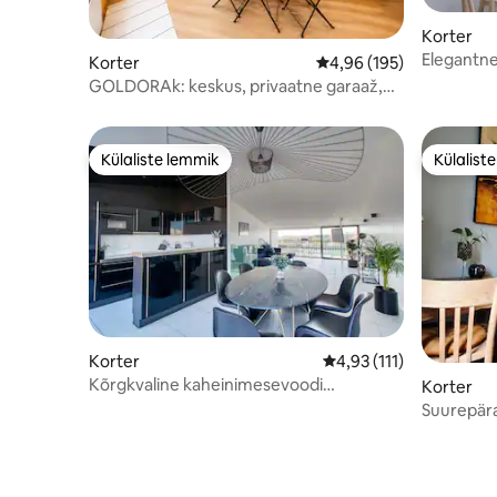
Korter
Elegantne 
Korter
Keskmine hinnang 4,96/
4,96 (195)
GOLDORAk: keskus, privaatne garaaž,
KONDITSIONEER ja Canal+
Külaliste lemmik
Külalist
Külaliste lemmik
Külalist
Korter
Keskmine hinnang 4,93
4,93 (111)
Kõrgkvaline kaheinimesevoodi
Korter
MEREVAADE + 2 terrassi
Suurepära
privaatne