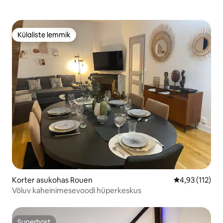
Külaliste lemmik
Külaliste lemmik
Korter asukohas Rouen
Keskmine hinn
4,93 (112)
Võluv kaheinimesevoodi hüperkeskus
Superhost