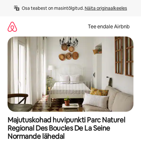
Liigu
Osa teabest on masintõlgitud. 
Näita originaalkeeles
sisu
juurde
Tee endale Airbnb
Majutuskohad huvipunkti Parc Naturel
Regional Des Boucles De La Seine
Normande lähedal