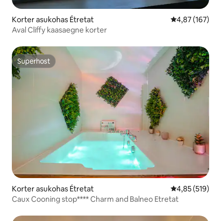
Korter asukohas Étretat
Keskmine hinn
4,87 (167)
Aval Cliffy kaasaegne korter
Superhost
Superhost
Korter asukohas Étretat
Keskmine hinn
4,85 (519)
Caux Cooning stop**** Charm and Balneo Etretat