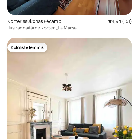
Korter asukohas Fécamp
Keskmine hinn
4,94 (151)
Ilus rannaäärne korter „La Marsa“
Külaliste lemmik
Külaliste lemmik