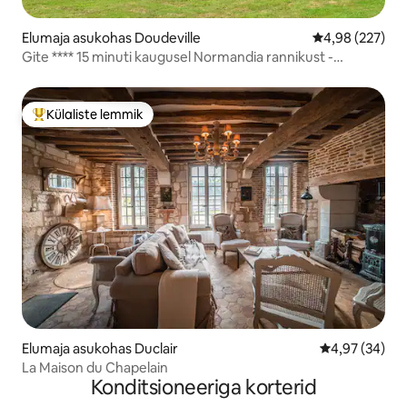
Elumaja asukohas Doudeville
Keskmine hinna
4,98 (227)
Gite **** 15 minuti kaugusel Normandia rannikust -
valmistatud ruumid
Külaliste lemmik
Külaliste suur lemmik
Elumaja asukohas Duclair
Keskmine hinn
4,97 (34)
La Maison du Chapelain
Konditsioneeriga korterid