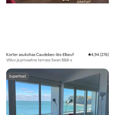
Korter asukohas Caudebec-lès-Elbeuf
Keskmine hinna
4,94 (276)
Võluv ja privaatne terrass Swan B&B-s
Superhost
Superhost