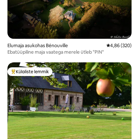
Elumaja asukohas Bénouville
Keskmine hinna
4,86 (320)
Ebatüüpiline maja vaatega merele ütleb "PIN"
Külaliste lemmik
Külaliste suur lemmik