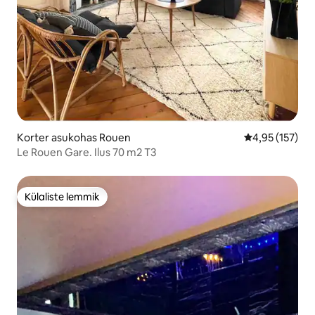
Korter asukohas Rouen
Keskmine hinn
4,95 (157)
Le Rouen Gare. Ilus 70 m2 T3
Külaliste lemmik
Külaliste lemmik