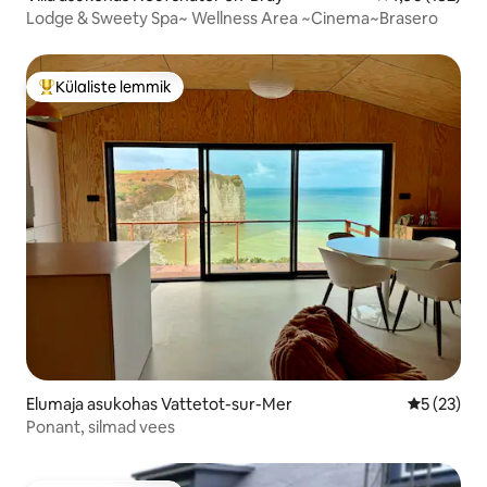
Lodge & Sweety Spa~ Wellness Area ~Cinema~Brasero
Külaliste lemmik
Külaliste suur lemmik
Elumaja asukohas Vattetot-sur-Mer
Keskmine 
5 (23)
Ponant, silmad vees