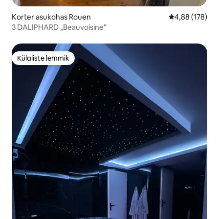
Korter asukohas Rouen
Keskmine hinn
4,88 (178)
3 DALIPHARD „Beauvoisine“
Külaliste lemmik
Külaliste lemmik