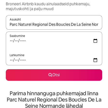
Broneeri Airbnb kaudu ainulaadseid puhkemaju,
majutuskohti ja palju muud
Asukoht
Kui tulemused on kuvatud, liigu ekraanil nooleklahvidega või 
Saabumine
Lahkumine
Otsi
Parima hinnanguga puhkemajad linna
Parc Naturel Regional Des Boucles De La
Seine Normande lähedal