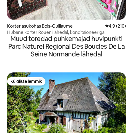
Korter asukohas Bois-Guillaume
Keskmine hin
4,9 (210)
Hubane korter Roueni lähedal, konditsioneeriga
Muud toredad puhkemajad huvipunkti
Parc Naturel Regional Des Boucles De La
Seine Normande lähedal
Külaliste lemmik
Külaliste lemmik