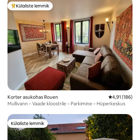
Külaliste lemmik
Külaliste suur lemmik
Korter asukohas Rouen
Keskmine hinn
4,91 (186)
Mullivann – Vaade kloostrile – Parkimine – Hüperkeskus
Külaliste lemmik
Külaliste lemmik