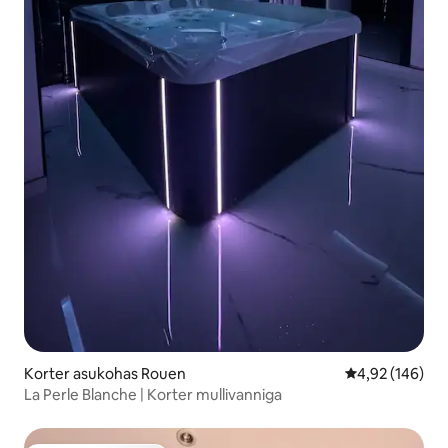
Korter asukohas Rouen
Keskmine hinn
4,92 (146)
La Perle Blanche | Korter mullivanniga