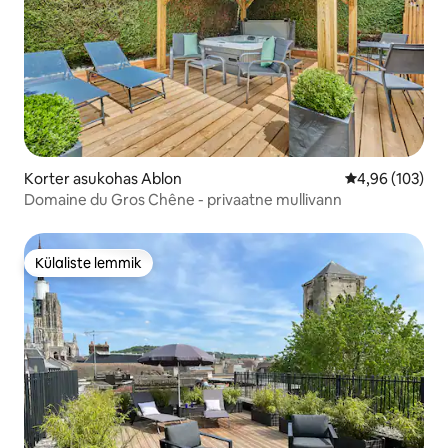
Korter asukohas Ablon
Keskmine hinn
4,96 (103)
Domaine du Gros Chêne - privaatne mullivann
Külaliste lemmik
Külaliste lemmik