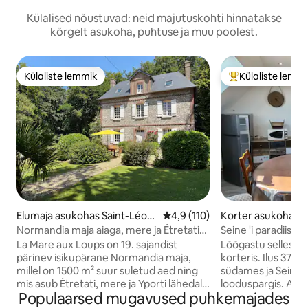
Külalised nõustuvad: neid majutuskohti hinnatakse
kõrgelt asukoha, puhtuse ja muu poolest.
Külaliste lemmik
Külaliste lemm
Külaliste lemmik
Külaliste suur le
Elumaja asukohas Saint-Léon
Keskmine hinnang 4,9/5, 110 h
4,9 (110)
Korter asukohas 
ard
me-de-Bliquetuit
Normandia maja aiaga, mere ja Étretati
Seine 'i paradiis
lähedal
La Mare aux Loups on 19. sajandist
Lõõgastu selles va
pärinev isikupärane Normandia maja,
korteris. Ilus 37 
millel on 1500 m² suur suletud aed ning
südames ja Seine 'i
mis asub Étretati, mere ja Yporti lähedal.
looduspargis. Asub kõrvalhoone 1.
Populaarsed mugavused puhkemajades
Metsa serval asuv majutuskoht pakub
korrusel. Vaatega Br