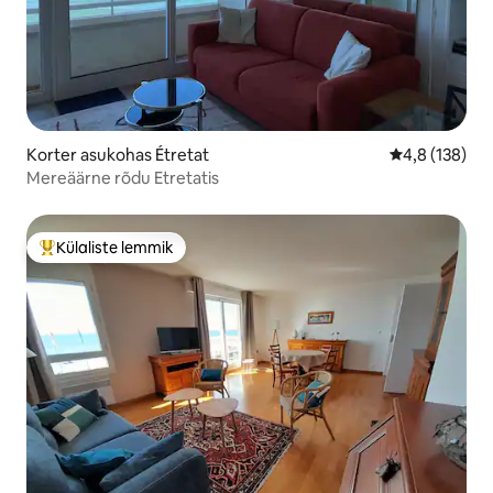
Korter asukohas Étretat
Keskmine hin
4,8 (138)
Mereäärne rõdu Etretatis
Külaliste lemmik
Külaliste suur lemmik