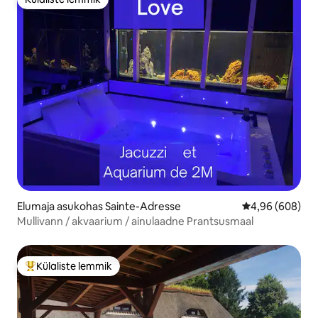
Külaliste lemmik
Elumaja asukohas Sainte-Adresse
Keskmine hinna
4,96 (608)
Mullivann / akvaarium / ainulaadne Prantsusmaal
Külaliste lemmik
Külaliste suur lemmik