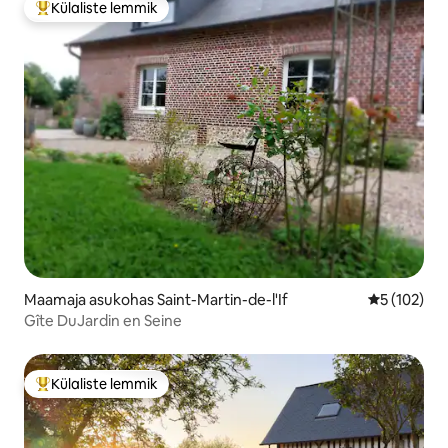
Külaliste lemmik
Külaliste suur lemmik
Maamaja asukohas Saint-Martin-de-l'If
Keskmine h
5 (102)
Gîte DuJardin en Seine
Külaliste lemmik
Külaliste suur lemmik