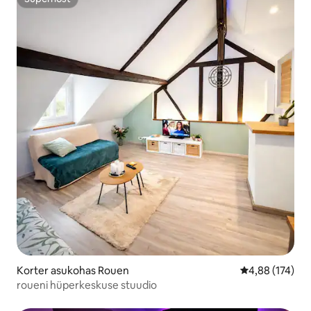
Superhost
Korter asukohas Rouen
Keskmine hinn
4,88 (174)
roueni hüperkeskuse stuudio