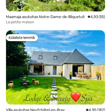
Maamaja asukohas Notre-Dame-de-Bliquetuit
Keskmine hin
4,93 (55)
La petite maison
Külaliste lemmik
Külaliste lemmik
Villa asukohas Neufchâtel-en-Bray
Keskmine hinn
4,95 (182)