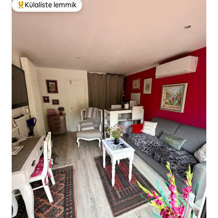
Külaliste lemmik
Külaliste suur lemmik