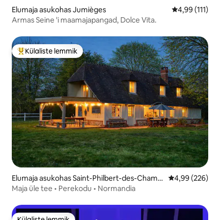
Elumaja asukohas Jumièges
Keskmine hinn
4,99 (111)
Armas Seine 'i maamajapangad, Dolce Vita.
Külaliste lemmik
Külaliste suur lemmik
Elumaja asukohas Saint-Philbert-des-Champ
Keskmine hinna
4,99 (226)
s
Maja üle tee • Perekodu • Normandia
Külaliste lemmik