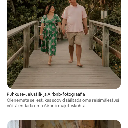
Puhkuse-, elustiili- ja Airbnb-fotograafia
Olenemata sellest, kas soovid säilitada oma reisimälestusi
või täiendada oma Airbnb majutuskohta
professionaalsete fotodega, loon ma sooje ja ajatuid pilte,
mis jutustavad sinu lugu.