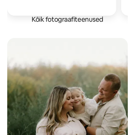
O
Kõik fotograafiteenused