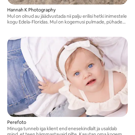
Hannah K Photography
Mul on olnud au jäädvustada nii palju erilisi hetki inimestele
kogu Edela-Floridas. Mul on kogemusi pulmade, pühade
ajal tehtavate miniseansside, rasedate, eakate,
sünnipäevade, perede, vastsündinute ja muuga!
Perefoto
Minuga tunneb iga klient end enesekindlalt ja usaldab
mind, et teen hämmastavaid pilte. Kasutan oma kogemusi