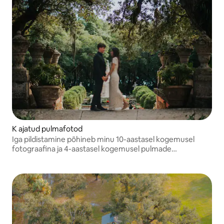
K ajatud pulmafotod
Iga pildistamine põhineb minu 10-aastasel kogemusel
fotograafina ja 4-aastasel kogemusel pulmade
pildistajana.