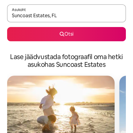
Asukoht
Kui tulemused on kuvatud, liigu ekraanil nooleklahvidega või 
Otsi
Lase jäädvustada fotograafil oma hetki
asukohas Suncoast Estates