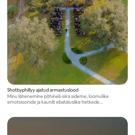
Shotbyphillyy ajatud armastuslood
Minu lähenemine põhineb siira sideme, loomulike
emotsioonide ja kaunilt ebatäiuslike hetkede
jäädvustamisel, mis muudavad sinu loo ainulaadseks.