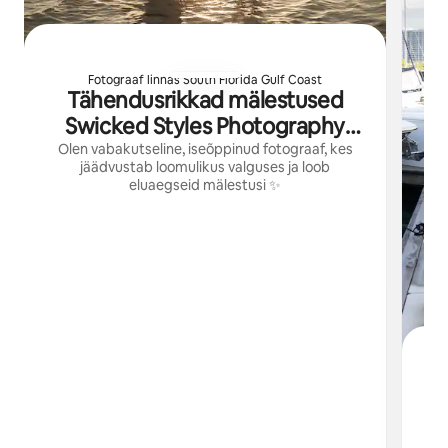
Fotograaf linnas South Florida Gulf Coast
Tähendusrikkad mälestused
Swicked Styles Photography
kaudu
Olen vabakutseline, iseõppinud fotograaf, kes
jäädvustab loomulikus valguses ja loob
eluaegseid mälestusi ✨