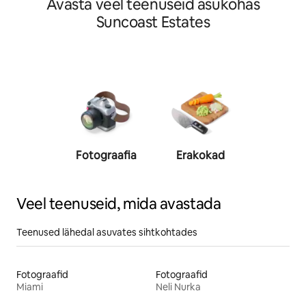
Avasta veel teenuseid asukohas
Suncoast Estates
Fotograafia
Erakokad
Eratreen
Veel teenuseid, mida avastada
Teenused lähedal asuvates sihtkohtades
Fotograafid
Fotograafid
Miami
Neli Nurka