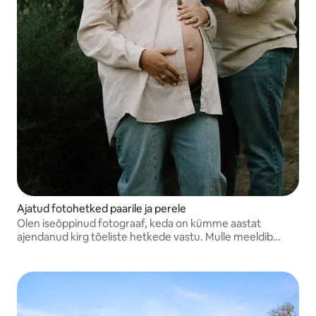
Ajatud fotohetked paarile ja perele
Olen iseõppinud fotograaf, keda on kümme aastat
ajendanud kirg tõeliste hetkede vastu. Mulle meeldib
jäädvustada sinu mälestusi ja jagada oma armastust
fotograafia vastu kõigi oma klientidega ning ma sooviksin
väga sinuga koostööd teha!