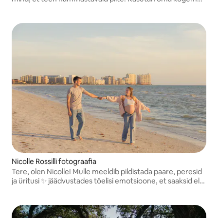
ja teadmisi, et tehnilisest küljest teha kvaliteetseid fotosid.
Nicolle Rossilli fotograafia
Tere, olen Nicolle! Mulle meeldib pildistada paare, peresid
ja üritusi ✨ jäädvustades tõelisi emotsioone, et saaksid elu
kõige tähendusrikkamaid hetki igavesti uuesti läbi elada.