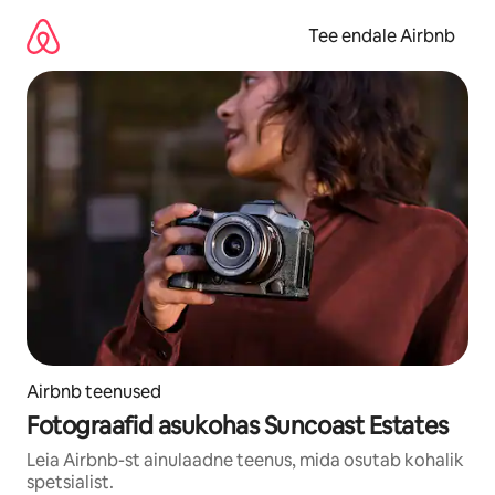
Liigu
sisu
Tee endale Airbnb
juurde
Airbnb teenused
Fotograafid asukohas Suncoast Estates
Leia Airbnb-st ainulaadne teenus, mida osutab kohalik
spetsialist.