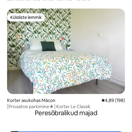
Külaliste lemmik
Külaliste lemmik
Korter asukohas Mâcon
Keskmine hinna
4,89 (198)
[Privaatne parkimine★] Korter Le Classik
Peresõbralikud majad