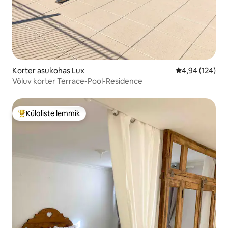
Korter asukohas Lux
Keskmine hinn
4,94 (124)
Võluv korter Terrace-Pool-Residence
Külaliste lemmik
Külaliste suur lemmik