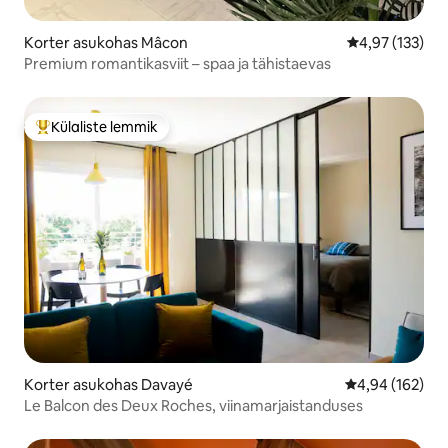
Korter asukohas Mâcon
Keskmine hinn
4,97 (133)
Premium romantikasviit – spaa ja tähistaevas
Külaliste lemmik
Külaliste suur lemmik
Korter asukohas Davayé
Keskmine hinn
4,94 (162)
Le Balcon des Deux Roches, viinamarjaistanduses