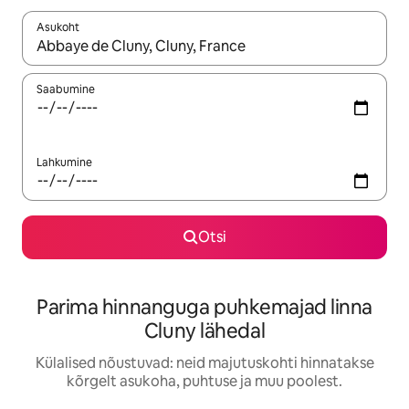
Asukoht
Kui tulemused on kuvatud, liigu ekraanil nooleklahvidega või 
Saabumine
Lahkumine
Otsi
Parima hinnanguga puhkemajad linna
Cluny lähedal
Külalised nõustuvad: neid majutuskohti hinnatakse
kõrgelt asukoha, puhtuse ja muu poolest.