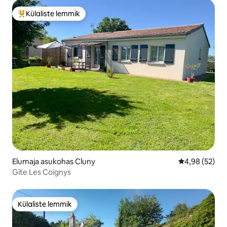
Külaliste lemmik
Külaliste suur lemmik
Elumaja asukohas Cluny
Keskmine hinn
4,98 (52)
Gite Les Coignys
Külaliste lemmik
Külaliste lemmik