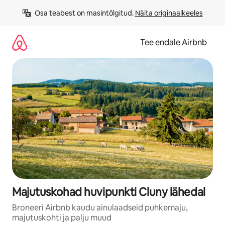
Liigu
Osa teabest on masintõlgitud. 
Näita originaalkeeles
sisu
juurde
Tee endale Airbnb
Majutuskohad huvipunkti Cluny lähedal
Broneeri Airbnb kaudu ainulaadseid puhkemaju,
majutuskohti ja palju muud