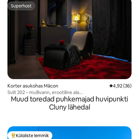
Superhost
Superhost
Korter asukohas Mâcon
Keskmine hinn
4,92 (36)
Sviit 202 – mullivann, erootiline ala...
Muud toredad puhkemajad huvipunkti
Cluny lähedal
Külaliste lemmik
Külaliste suur lemmik