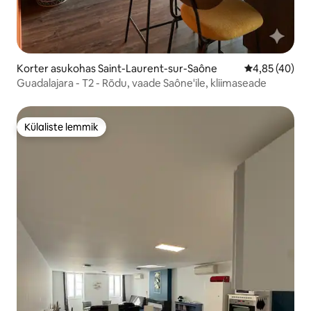
Korter asukohas Saint-Laurent-sur-Saône
Keskmine hin
4,85 (40)
Guadalajara - T2 - Rõdu, vaade Saône'ile, kliimaseade
Külaliste lemmik
Külaliste lemmik