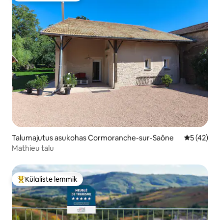
Talumajutus asukohas Cormoranche-sur-Saône
Keskmine 
5 (42)
Mathieu talu
Külaliste lemmik
Külaliste suur lemmik