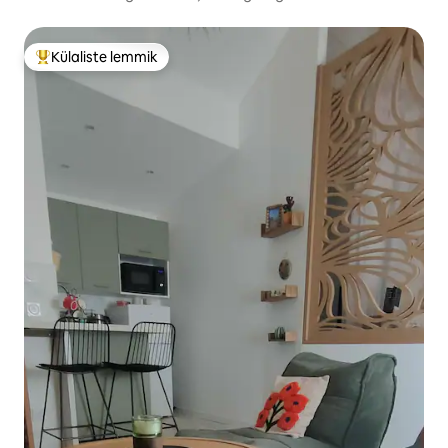
Külaliste lemmik
Külaliste suur lemmik