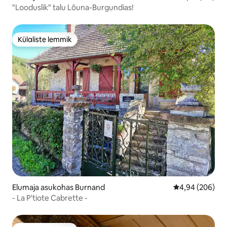
"Looduslik" talu Lõuna-Burgundias!
Külaliste lemmik
Külaliste lemmik
Elumaja asukohas Burnand
Keskmine hinna
4,94 (206)
- La P'tiote Cabrette -