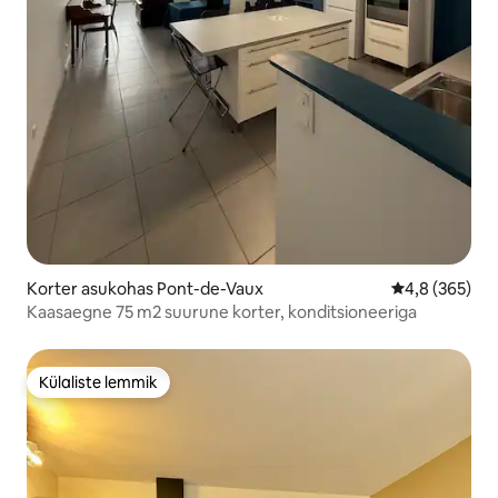
Korter asukohas Pont-de-Vaux
Keskmine hinn
4,8 (365)
Kaasaegne 75 m2 suurune korter, konditsioneeriga
Külaliste lemmik
Külaliste lemmik