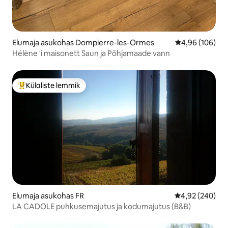
Elumaja asukohas Dompierre-les-Ormes
Keskmine hinna
4,96 (106)
Hélène 'i maisonett Saun ja Põhjamaade vann
Külaliste lemmik
Külaliste suur lemmik
Elumaja asukohas FR
Keskmine hinna
4,92 (240)
LA CADOLE puhkusemajutus ja kodumajutus (B&B)