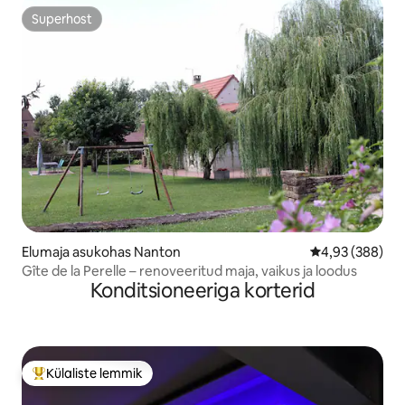
Superhost
Superhost
Elumaja asukohas Nanton
Keskmine hinna
4,93 (388)
Gîte de la Perelle – renoveeritud maja, vaikus ja loodus
Konditsioneeriga korterid
Külaliste lemmik
Külaliste suur lemmik