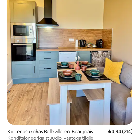
Korter asukohas Belleville-en-Beaujolais
Keskmine hinn
4,94 (214)
Konditsioneeriga stuudio, vaatega tiigile