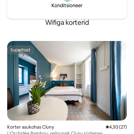
Konditsioneer
Wifiga korterid
Superhost
Superhost
Korter asukohas Cluny
Keskmine hin
4,93 (27)
L'Orchidée Bambou: pelgupaik Cluny südames