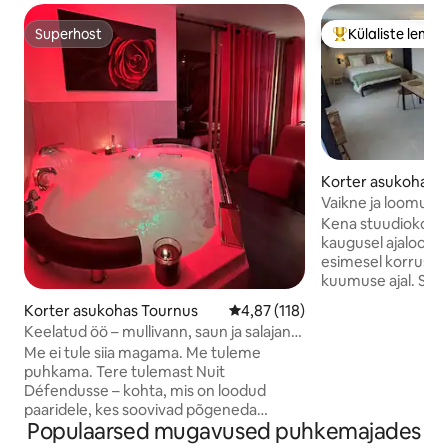
Superhost
Külaliste lemm
Superhost
Külaliste suur le
Korter asukohas 
Vaikne ja loomulik
Kena stuudiokorte
kaugusel ajaloolis
esimesel korrusel,
kuumuse ajal. Sea
täielikult varustat
Korter asukohas Tournus
Keskmine hinnang 4,87/5, 118 h
4,87 (118)
söögialaga ja TAS
Keelatud öö – mullivann, saun ja salajane
Magamisala 160 x 
tuba
Me ei tule siia magama. Me tuleme
riietusruumiga. Va
puhkama. Tere tulemast Nuit
80x80 cm duši ja t
Défendusse – kohta, mis on loodud
laua ja toolidega, 
paaridele, kes soovivad põgeneda
hommikusöögiks p
Populaarsed mugavused puhkemajades
argipäevast ja nautida koos veedetud
Parkimiskoht sinu 
erilisi hetki. Kohale jõudes tunned kohe