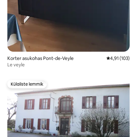
Korter asukohas Pont-de-Veyle
Keskmine hinn
4,91 (103)
Le veyle
Külaliste lemmik
Külaliste lemmik