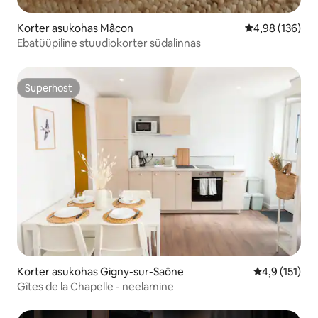
Korter asukohas Mâcon
Keskmine hinn
4,98 (136)
Ebatüüpiline stuudiokorter südalinnas
Superhost
Superhost
Korter asukohas Gigny-sur-Saône
Keskmine hin
4,9 (151)
Gîtes de la Chapelle - neelamine