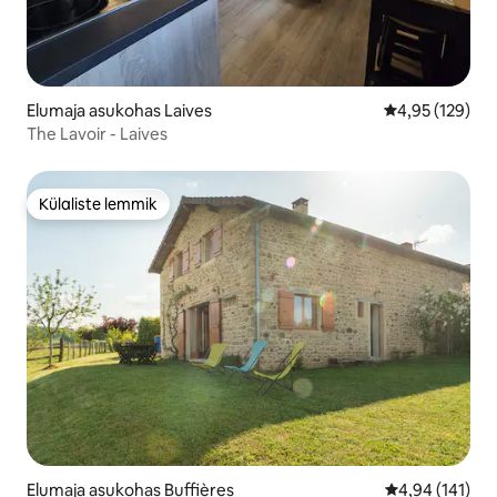
Elumaja asukohas Laives
Keskmine hinn
4,95 (129)
The Lavoir - Laives
Külaliste lemmik
Külaliste lemmik
Elumaja asukohas Buffières
Keskmine hinn
4,94 (141)