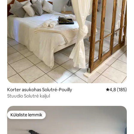
Korter asukohas Solutré-Pouilly
Keskmine hin
4,8 (185)
Stuudio Solutré kaljul
Külaliste lemmik
Külaliste lemmik