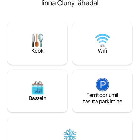
jalgrattakuur.
linna Cluny lähedal
rahulikku õhkkonda: pehme valgustus,
hubane miljöö – kõik on valmis sind vastu
võtma. Ülejäänu ei ole meie asi… Kõik
detailid on hoolega läbi mõeldud, et luua
ainulaadne atmosfäär, mis soodustab
lõõgastumist ja paarina koos olemise
nautimist.
Köök
Wifi
Territooriumil
Bassein
tasuta parkimine