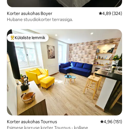
Korter asukohas Boyer
Keskmine hinna
4,89 (324)
Hubane stuudiokorter terrassiga.
Külaliste lemmik
Külaliste suur lemmik
Korter asukohas Tournus
Keskmine hinn
4,96 (151)
Esimese korruse korter Tournus - kollane