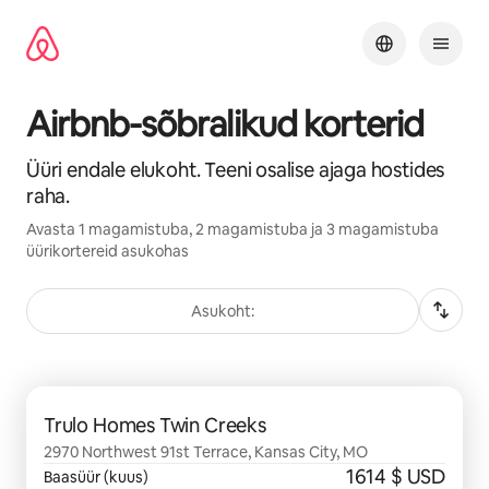
Liigu
sisu
juurde
Airbnb-sõbralikud korterid
Üüri endale elukoht. Teeni osalise ajaga hostides
raha.
Avasta 1 magamistuba, 2 magamistuba ja 3 magamistuba
üürikortereid asukohas
Asukoht:
Kuvatud 0/0
Trulo Homes Twin Creeks
2970 Northwest 91st Terrace, Kansas City, MO
1614 $ USD
Baasüür (kuus)