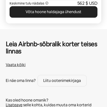
562 $ USD
Keskmine tulu nädalas
Võta hoone haldajaga ühendust
Leia Airbnb-sõbralik korter teises
linnas
Vaata kõiki
Ei näe oma linna?
Liitu ootenimekirjaga
Kas oled hoone omanik?
Lisateave
selle kohta, kuidas muuta oma korterid