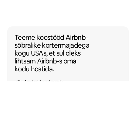
Teeme koostööd Airbnb-sõbralike korterm
Teeme koostööd
Airbnb-
sõbralike
kortermajadega
kogu USAs, et sul oleks
lihtsam Airbnb-s oma
kodu hostida.
Sentral Apartments
Denver, Colorado osariik