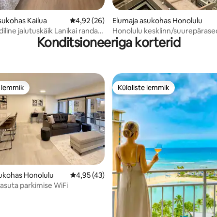
sukohas Kailua
Keskmine hinnang 4,92/5, 26 hinnangut
4,92 (26)
Elumaja asukohas Honolulu
line jalutuskäik Lanikai randa.
Honolulu kesklinn/suurepärase
Konditsioneeriga korterid
stuba kliimaseadmega
e lemmik
Külaliste lemmik
e lemmik
Külaliste lemmik
/5, 52 hinnangut
ukohas Honolulu
Keskmine hinnang 4,95/5, 43 hinnangut
4,95 (43)
tasuta parkimise WiFi