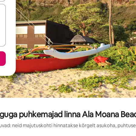
guga puhkemajad linna Ala Moana Beac
uvad: neid majutuskohti hinnatakse kõrgelt asukoha, puhtuse