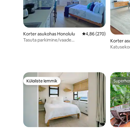
Korter asukohas Honolulu
Keskmine hinnang 4,86/
4,86 (270)
Tasuta parkimine/vaade
Korter as
ookeanile/sammud randa ja
Katusekor
ostukeskusesse 33F
ookeanile,
kaugusel 
Külaliste lemmik
Superho
Külaliste lemmik
Superho