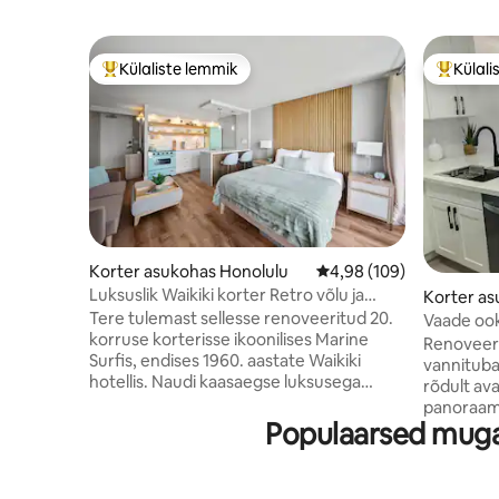
Külaliste lemmik
Külali
Külaliste suur lemmik
Külalist
Korter asukohas Honolulu
Keskmine hinnang 4,98/
4,98 (109)
Luksuslik Waikiki korter Retro võlu ja
Korter as
TASUTA PARKIMISEGA
Tere tulemast sellesse renoveeritud 20.
Vaade ooke
korruse korterisse ikoonilises Marine
ülemine k
Renoveer
Surfis, endises 1960. aastate Waikiki
vannituba 
hotellis. Naudi kaasaegse luksusega
rõdult av
vintage-sarmi, sealhulgas osalist
panoraam
ookeanivaadet, TASUTA maa-alust
Populaarsed muga
reedeõhtus
parkimist, ülikiire 1-gigabiti
päikeselo
internetiühendust, kliimaseadet ja 65-
size-vood
tollist nutitelerit Apple TV-ga. Lõõgastu
topelt kra