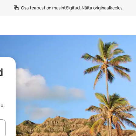
Osa teabest on masintõlgitud. 
Näita originaalkeeles
i
u,
ahvidega või puuduta või tõmba mööda ekraani.