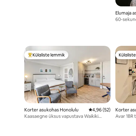
Elumaja a
60-sekundi
2 magami
Külaliste lemmik
Külalist
Külaliste suur lemmik
Külalist
Korter asukohas Honolulu
Keskmine hinnang 4,96
4,96 (52)
Korter as
Kaasaegne üksus vapustava Waikiki
Avar 1BR 
vaatega Lanaiga