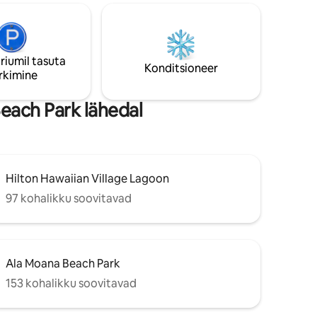
õigega,
sisseoste teha jne! Naudi igal reede õhtul
pistete
terrassilt ilutulestiku vaatamist, mida
lise
sponsoreerib Hilton Hawaiian Village!
 Olemas on
Meie külaliste käsutuses on kaks Ilikai
riumil tasuta
basseini. Võtame vastu ka pikaajalisi
Konditsioneer
.
rkimine
peatumisi erihindadega.
each Park lähedal
Hilton Hawaiian Village Lagoon
97 kohalikku soovitavad
Ala Moana Beach Park
153 kohalikku soovitavad