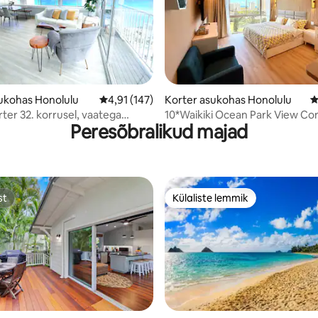
5, 270 hinnangut
ukohas Honolulu
Keskmine hinnang 4,91/5, 147 hinnangut
4,91 (147)
Korter asukohas Honolulu
K
ter 32. korrusel, vaatega
10*Waikiki Ocean Park View Co
Peresõbralikud majad
 3-minutilise jalutuskäigu
Parkimine saadaval
rannast
st
Külaliste lemmik
st
Külaliste lemmik