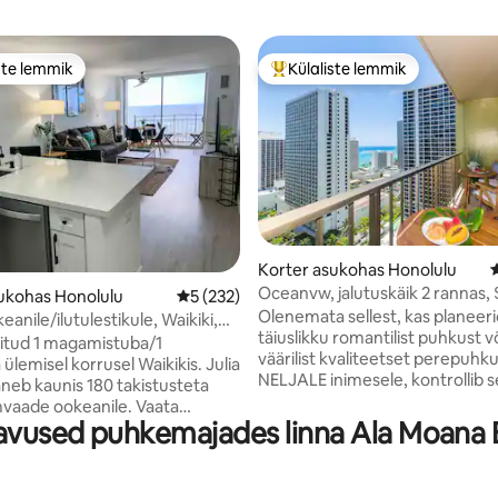
ste lemmik
Külaliste lemmik
e suur lemmik
Külaliste suur lemmik
Korter asukohas Honolulu
5, 109 hinnangut
Oceanvw, jalutuskäik 2 rannas, 
ukohas Honolulu
Keskmine hinnang 5/5, 232 hinnangut
5 (232)
koristamine ja park, köök
Olenemata sellest, kas planeer
anile/ilutulestikule, Waikiki,
täiuslikku romantilist puhkust võ
orrus, 1 magamistuba
itud 1 magamistuba/1
väärilist kvaliteetset perepuhk
ülemisel korrusel Waikikis. Julia
NELJALE inimesele, kontrollib 
aneb kaunis 180 takistusteta
korruse korter, kust avaneb va
vaade ookeanile. Vaata
ookeanile. 1 magamistuba, kus 
vused puhkemajades linna Ala Moana B
t ilutulestikku ja
LAI KAHEINIMESEVOODI, on id
ojangut ülevalt alla! Queen-
vanematele, samas kui lapsed 
i magamistoas. Vannitoas on
elutoas asuvat Queen-magamisd
anikauss, klaasist dušš.