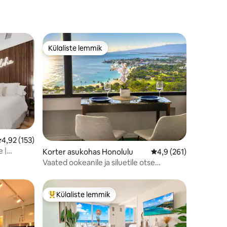
Külaliste lemmik
Külaliste lemmik
eskmine hinnang 4,92/5, 153 hinnangut
4,92 (153)
 |
Korter asukohas Honolulu
Keskmine hinnang 4,9
4,9 (261)
Vaated ookeanile ja siluetile otse
voodist!/Tasuta parkimine
Külaliste lemmik
Külaliste suur lemmik