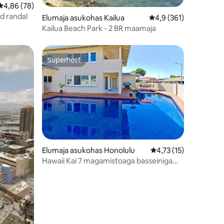
Keskmine hinnang 4,86/5, 78 hinnangut
4,86 (78)
d randa!
Elumaja asukohas Kailua
Keskmine hinnang 4,9
4,9 (361)
Kailua Beach Park - 2 BR maamaja
Superhost
Superhost
Elumaja asukohas Honolulu
Keskmine hinnang 4,7
4,73 (15)
Hawaii Kai 7 magamistoaga basseiniga
majutuskoht vaatega!