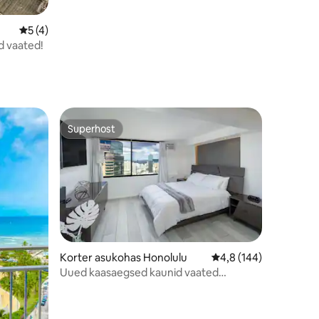
Keskmine hinnang 5/5, 4 hinnangut
5 (4)
d vaated!
Superhost
Superhost
Korter asukohas Honolulu
Keskmine hinnang 4,8
4,8 (144)
Uued kaasaegsed kaunid vaated
täisvarustusega köök Waikiki