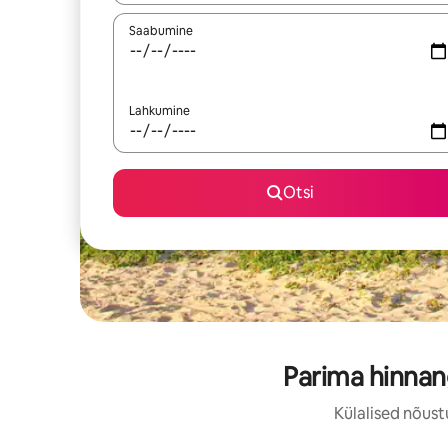
Saabumine
Lahkumine
Otsi
Parima hinnan
Külalised nõust