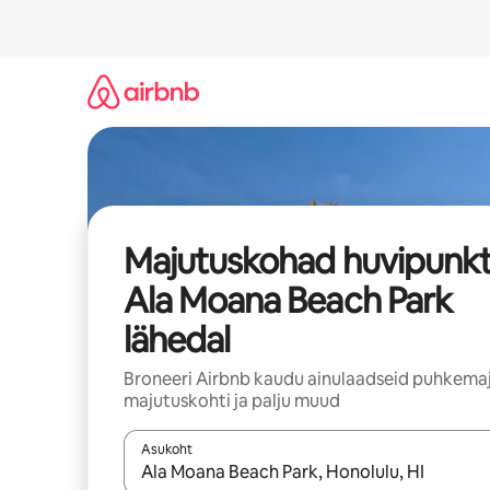
Liigu
sisu
juurde
Majutuskohad huvipunkt
Ala Moana Beach Park
lähedal
Broneeri Airbnb kaudu ainulaadseid puhkemaj
majutuskohti ja palju muud
Asukoht
Kui tulemused on kuvatud, liigu ekraanil noolekl