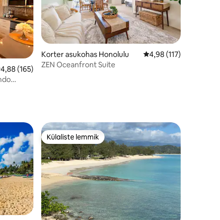
Korter asukohas Honolulu
Keskmine hinnang 4,98
4,98 (117)
ZEN Oceanfront Suite
eskmine hinnang 4,88/5, 165 hinnangut
4,88 (165)
ndo
Külaliste lemmik
Külaliste lemmik