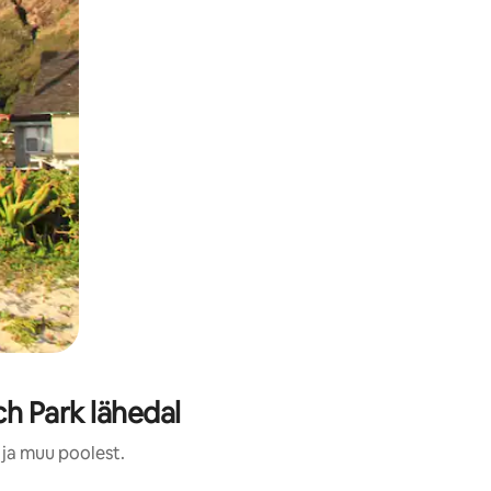
h Park lähedal
 ja muu poolest.