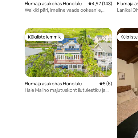
Elumaja asukohas Honolulu
Keskmine hinnang 4,97/
4,97 (143)
Elumaja a
Waikiki pärl, imeline vaade ookeanile,
Lanikai O
sisaldab parkimist
basseiniga
Külaliste lemmik
Külalist
Külaliste lemmik
Külalist
Elumaja asukohas Honolulu
Keskmine hinnang 
5 (6)
Hale Malino majutuskoht ilutulestiku ja
Diamond Headi vaatega