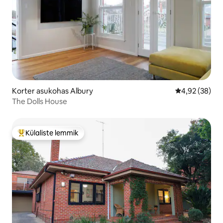
Korter asukohas Albury
Keskmine hinn
4,92 (38)
The Dolls House
Külaliste lemmik
Külaliste suur lemmik