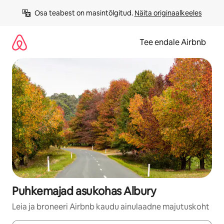
Liigu
Osa teabest on masintõlgitud. 
Näita originaalkeeles
sisu
juurde
Tee endale Airbnb
Puhkemajad asukohas Albury
Leia ja broneeri Airbnb kaudu ainulaadne majutuskoht