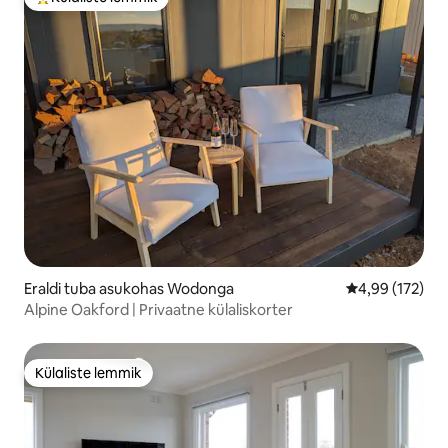
Külaliste suur lemmik
Eraldi tuba asukohas Wodonga
Keskmine hinn
4,99 (172)
Alpine Oakford | Privaatne külaliskorter
Külaliste lemmik
Külaliste lemmik