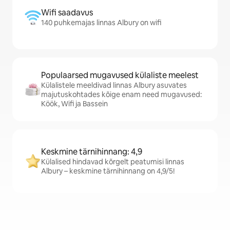
Wifi saadavus
140 puhkemajas linnas Albury on wifi
Populaarsed mugavused külaliste meelest
Külalistele meeldivad linnas Albury asuvates
majutuskohtades kõige enam need mugavused:
Köök, Wifi ja Bassein
Keskmine tärnihinnang: 4,9
Külalised hindavad kõrgelt peatumisi linnas
Albury – keskmine tärnihinnang on 4,9/5!