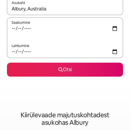
Asukoht
Kui tulemused on kuvatud, liigu ekraanil nooleklahvidega või 
Saabumine
Lahkumine
Otsi
Kiirülevaade majutuskohtadest
asukohas Albury