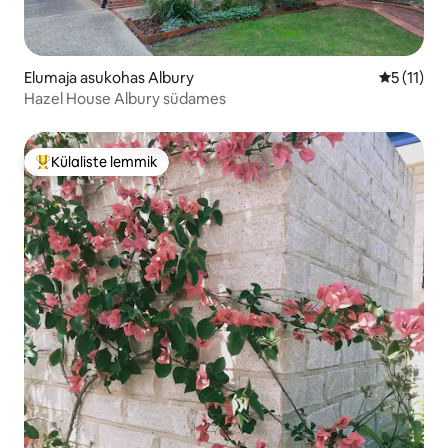
Elumaja asukohas Albury
Keskmine 
5 (11)
Hazel House Albury südames
Külaliste lemmik
Külaliste suur lemmik