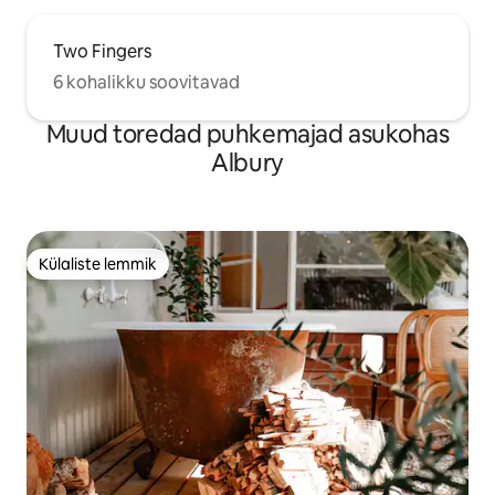
Two Fingers
6 kohalikku soovitavad
Muud toredad puhkemajad asukohas
Albury
Külaliste lemmik
Külaliste lemmik