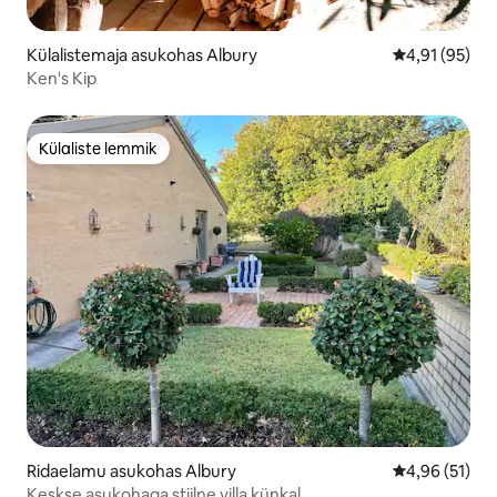
Külalistemaja asukohas Albury
Keskmine hin
4,91 (95)
Ken's Kip
Külaliste lemmik
Külaliste lemmik
Ridaelamu asukohas Albury
Keskmine hin
4,96 (51)
Keskse asukohaga stiilne villa künkal