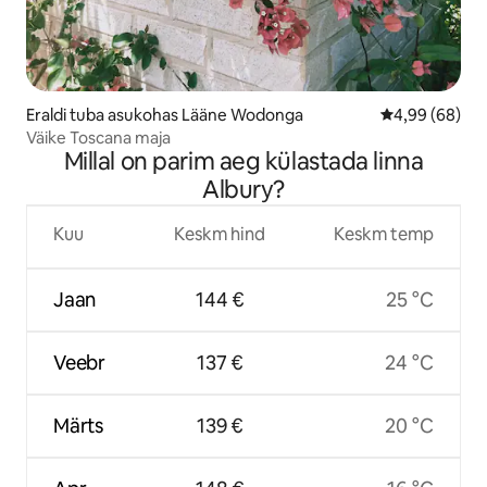
Eraldi tuba asukohas Lääne Wodonga
Keskmine hinn
4,99 (68)
Väike Toscana maja
Millal on parim aeg külastada linna
Albury?
Kuu
Keskm hind
Keskm temp
Jaan
144 €
25 °C
Veebr
137 €
24 °C
Märts
139 €
20 °C