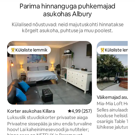
Parima hinnanguga puhkemajad
asukohas Albury
Külalised nõustuvad: neid majutuskohti hinnatakse
kõrgelt asukoha, puhtuse ja muu poolest.
Külaliste lemmik
Külaliste lemm
Külaliste suur lemmik
Külaliste suur le
Väikemajad asukoh
Mia-Mia Loft Hous
Selles ainulaadse
Korter asukohas Killara
Keskmine hinnang 4,99/5, 257 h
4,99 (257)
looduse helisid. 
Luksuslik stuudiokorter privaatse aiaga
osariigis Table Top
Privaatne sissepääs ja sinu enda turvaline
lühikese jalutusk
hoov! Lai kaheinimesevoodi ja nutiteler;
Weiri jõest. See sti