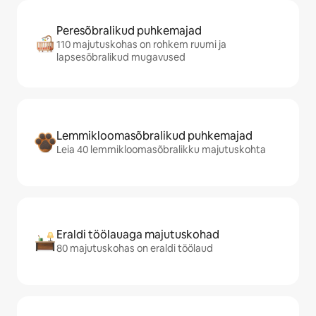
Peresõbralikud puhkemajad
110 majutuskohas on rohkem ruumi ja
lapsesõbralikud mugavused
Lemmikloomasõbralikud puhkemajad
Leia 40 lemmikloomasõbralikku majutuskohta
Eraldi töölauaga majutuskohad
80 majutuskohas on eraldi töölaud