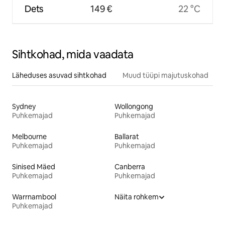
Dets
149 €
22 °C
Sihtkohad, mida vaadata
Läheduses asuvad sihtkohad
Muud tüüpi majutuskohad
Sydney
Wollongong
Puhkemajad
Puhkemajad
Melbourne
Ballarat
Puhkemajad
Puhkemajad
Sinised Mäed
Canberra
Puhkemajad
Puhkemajad
Warrnambool
Näita rohkem
Puhkemajad