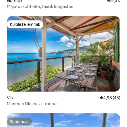
Elumaja
Keskmine 
5 (31)
Majutuskoht 686, täielik lõõgastus
Külaliste lemmik
Külaliste lemmik
Villa
Keskmine hin
4,98 (45)
Manman Dlo maja - rannas
Superhost
Superhost