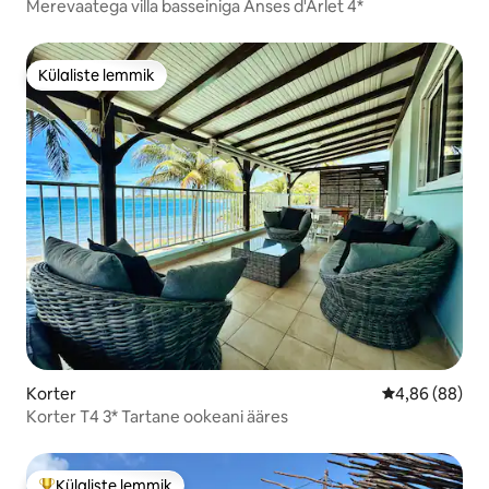
Merevaatega villa basseiniga Anses d'Arlet 4*
Külaliste lemmik
Külaliste lemmik
Korter
Keskmine hinn
4,86 (88)
Korter T4 3* Tartane ookeani ääres
Külaliste lemmik