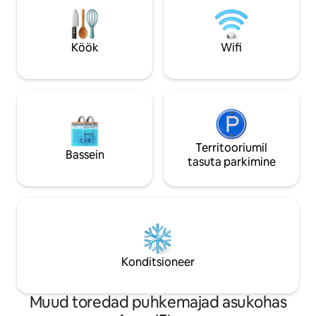
chaises et une pla
majutuskoht tagab täieliku mugavuse.
sécurisée.
Rand on vaid 5-minutilise jalutuskäigu
kaugusel ning läheduses on võimalik
Köök
Wifi
matkata ja külastada lähedalasuvat küla.
Territooriumil
Bassein
tasuta parkimine
Konditsioneer
Muud toredad puhkemajad asukohas