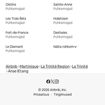
Oistins
Sainte-Anne
Puhkemajad
Puhkemajad
Les Trois-Îlets
Holetown
Puhkemajad
Puhkemajad
Fort-de-France
Deshaies
Puhkemajad
Puhkemajad
Le Diamant
Näita rohkem
Puhkemajad
Airbnb
Martinique
La Trinité Region
La Trinité
Anse IEtang
© 2026 Airbnb, Inc.
Privaatsus
Tingimused