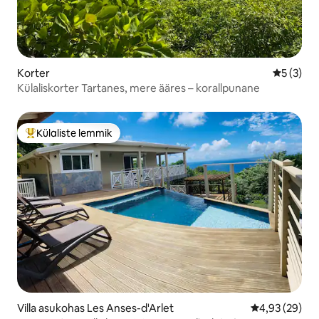
Korter
Keskmine
5 (3)
Külaliskorter Tartanes, mere ääres – korallpunane
Külaliste lemmik
Külaliste suur lemmik
Villa asukohas Les Anses-d'Arlet
Keskmine hinn
4,93 (29)