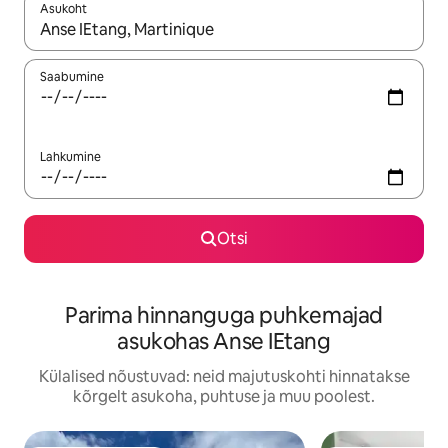
Asukoht
Kui tulemused on kuvatud, liigu ekraanil nooleklahvidega või 
Saabumine
Lahkumine
Otsi
Parima hinnanguga puhkemajad
asukohas Anse IEtang
Külalised nõustuvad: neid majutuskohti hinnatakse
kõrgelt asukoha, puhtuse ja muu poolest.