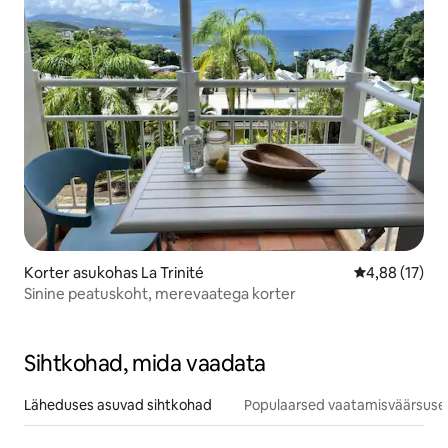
Korter asukohas La Trinité
Keskmine hin
4,88 (17)
Sinine peatuskoht, merevaatega korter
Sihtkohad, mida vaadata
Läheduses asuvad sihtkohad
Populaarsed vaatamisväärsuse