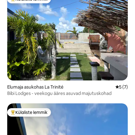
Külaliste suur lemmik
Elumaja asukohas La Trinité
Keskmine
5 (7)
Bibi Lodges - veekogu ääres asuvad majutuskohad
Külaliste lemmik
Külaliste suur lemmik