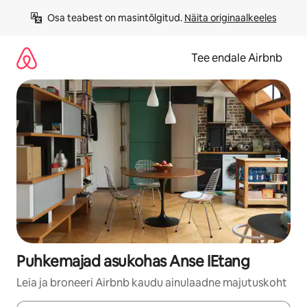
Liigu
Osa teabest on masintõlgitud. 
Näita originaalkeeles
sisu
juurde
Tee endale Airbnb
Puhkemajad asukohas Anse IEtang
Leia ja broneeri Airbnb kaudu ainulaadne majutuskoht