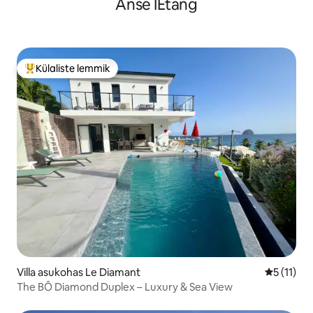
Anse IEtang
Külaliste lemmik
Külaliste suur lemmik
Villa asukohas Le Diamant
Keskmine 
5 (11)
The BÔ Diamond Duplex – Luxury & Sea View