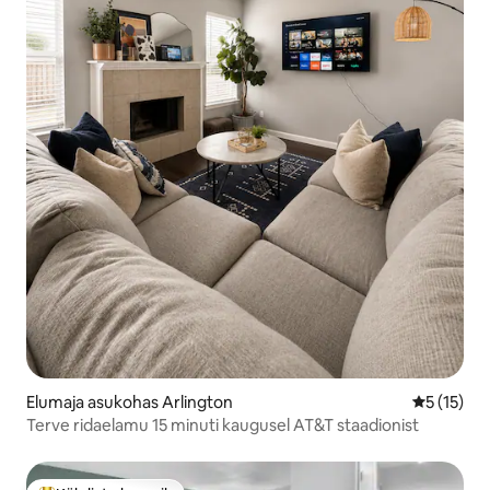
Elumaja asukohas Arlington
Keskmine 
5 (15)
Terve ridaelamu 15 minuti kaugusel AT&T staadionist