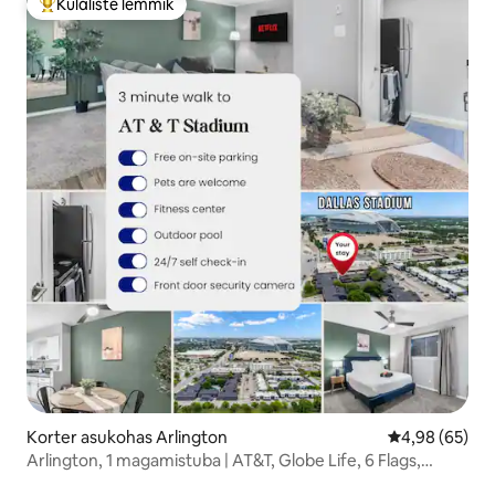
Külaliste lemmik
Külaliste suur lemmik
Korter asukohas Arlington
Keskmine hinn
4,98 (65)
Arlington, 1 magamistuba | AT&T, Globe Life, 6 Flags,
parkimine