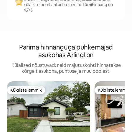
külaliste poolt antud keskmine tärnihinnang on
4,7/5
Parima hinnanguga puhkemajad
asukohas Arlington
Külalised nõustuvad: neid majutuskohti hinnatakse
kõrgelt asukoha, puhtuse ja muu poolest.
Külaliste lemmik
Külaliste lemmik
Külaliste lemmik
Külaliste lemmik