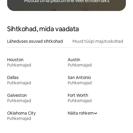
Muuda oma peatumine veel erilisemaks
Sihtkohad, mida vaadata
Läheduses asuvad sihtkohad
Muud tüüpi majutuskohad
Houston
Austin
Puhkemajad
Puhkemajad
Dallas
San Antonio
Puhkemajad
Puhkemajad
Galveston
Fort Worth
Puhkemajad
Puhkemajad
Oklahoma City
Näita rohkem
Puhkemajad