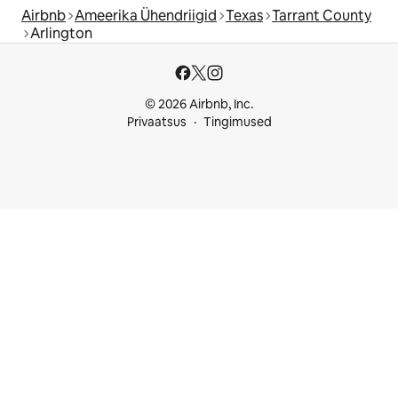
Airbnb
Ameerika Ühendriigid
Texas
Tarrant County
Arlington
© 2026 Airbnb, Inc.
Privaatsus
Tingimused