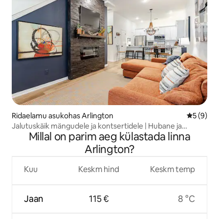
Ridaelamu asukohas Arlington
Keskmine
5 (9)
Jalutuskäik mängudele ja kontsertidele | Hubane ja
Millal on parim aeg külastada linna
suletud | 6 magamiskohta
Arlington?
Kuu
Keskm hind
Keskm temp
Jaan
115 €
8 °C