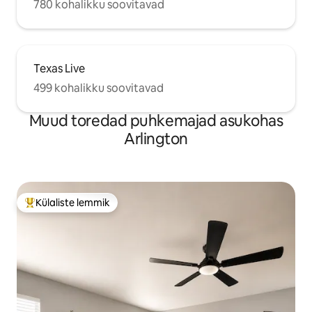
780 kohalikku soovitavad
Texas Live
499 kohalikku soovitavad
Muud toredad puhkemajad asukohas
Arlington
Külaliste lemmik
Külaliste suur lemmik