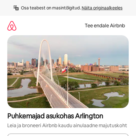
Liigu
Osa teabest on masintõlgitud. 
Näita originaalkeeles
sisu
juurde
Tee endale Airbnb
Puhkemajad asukohas Arlington
Leia ja broneeri Airbnb kaudu ainulaadne majutuskoht