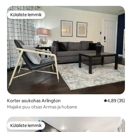
Külaliste lemmik
Külaliste lemmik
Korter asukohas Arlington
Keskmine hinn
4,89 (35)
Majake puu otsas Armas ja hubane
Külaliste lemmik
Külaliste lemmik