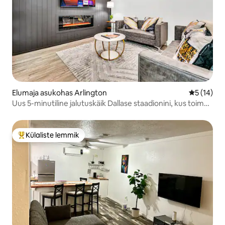
Elumaja asukohas Arlington
Keskmine 
5 (14)
Uus 5-minutiline jalutuskäik Dallase staadionini, kus toimub
FIFA 2026 mäng
Külaliste lemmik
Külaliste suur lemmik