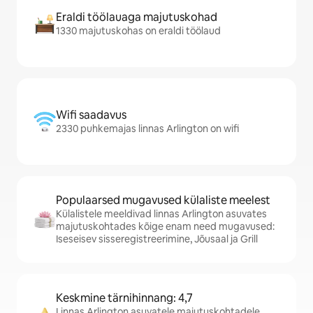
Eraldi töölauaga majutuskohad
1330 majutuskohas on eraldi töölaud
Wifi saadavus
2330 puhkemajas linnas Arlington on wifi
Populaarsed mugavused külaliste meelest
Külalistele meeldivad linnas Arlington asuvates
majutuskohtades kõige enam need mugavused:
Iseseisev sisseregistreerimine, Jõusaal ja Grill
Keskmine tärnihinnang: 4,7
Linnas Arlington asuvatele majutuskohtadele