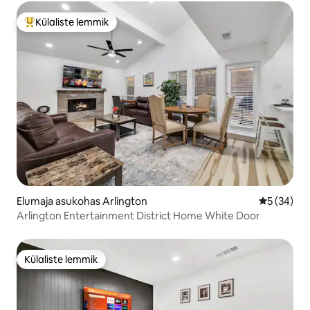
Külaliste lemmik
Külaliste suur lemmik
Elumaja asukohas Arlington
Keskmine h
5 (34)
Arlington Entertainment District Home White Door
Külaliste lemmik
Külaliste lemmik