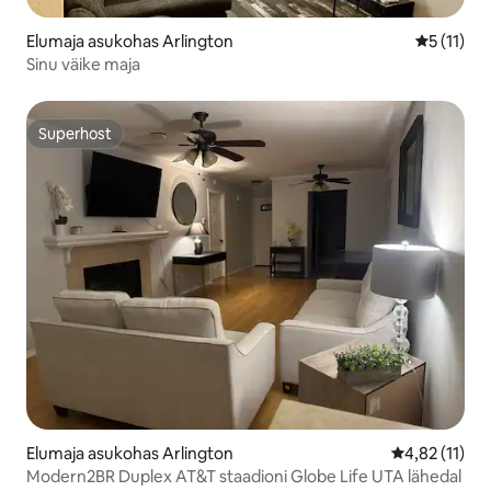
Elumaja asukohas Arlington
Keskmine 
5 (11)
Sinu väike maja
Superhost
Superhost
Elumaja asukohas Arlington
Keskmine hin
4,82 (11)
Modern2BR Duplex AT&T staadioni Globe Life UTA lähedal