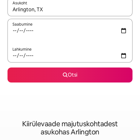
Asukoht
Kui tulemused on kuvatud, liigu ekraanil nooleklahvidega või 
Saabumine
Lahkumine
Otsi
Kiirülevaade majutuskohtadest
asukohas Arlington