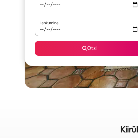
Lahkumine
Otsi
Kiir