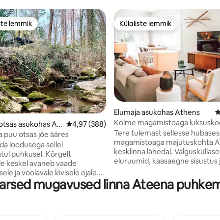
ste lemmik
Külaliste lemmik
e suur lemmik
Külaliste lemmik
5, 432 hinnangut
Elumaja asukohas Athens
K
Kolme magamistoaga luksusk
otsas asukohas At
Keskmine hinnang 4,97/5, 388 hinnangut
4,97 (388)
Luxury Propertiesilt
Tere tulemast sellesse hubase
a puu otsas jõe ääres
magamistoaga majutuskohta A
a loodusega sellel
kesklinna lähedal. Valgusküllas
ul puhkusel. Kõrgelt
eluruumid, kaasaegne sisustus 
e keskel avaneb vaade
läbimõeldud mugavused muuda
ele ja voolavale kivisele ojale.
mugavaks majutuskohaks. - 5-minutilise
arsed mugavused linna Ateena puhke
amaa oaas pakub vaikset
autosõidu kaugusel Sanfordi staa
ku puhkust ja asub 3 minuti
4 minuti kaugusel Athensi keskli
restoranidest, toidukaupadest
Kiire 4-minutiline autosõit UGA
i kaugusel Ateena kesklinnast ja
ülikoolilinnakusse Avasta kõik, mida
 Oleme mõlemad