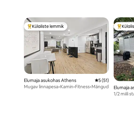
Külaliste lemmik
Külali
Külaliste suur lemmik
Külalist
Elumaja asukohas Athens
Keskmine hinnang 
5 (51)
Mugav linnapesa•Kamin•Fitness•Mängud
Elumaja 
1/2 miili 
1890ndate