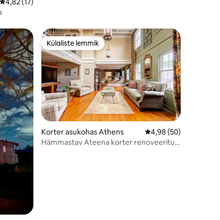
Keskmine hinnang 4,82/5, 17 hinnangut
4,82 (17)
a
Külaliste lemmik
Külaliste lemmik
Korter asukohas Athens
Keskmine hinnang 4,9
4,98 (50)
Hämmastav Ateena korter renoveeritud
kirikus!