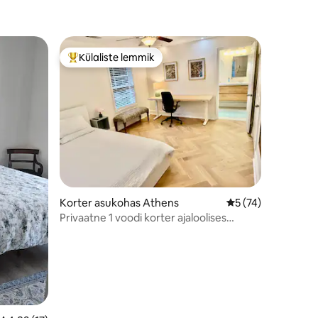
Külaliste lemmik
Külaliste suur lemmik
Korter asukohas Athens
Keskmine hinnang 
5 (74)
Privaatne 1 voodi korter ajaloolises
puiesteel