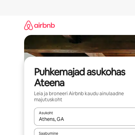
Liigu
sisu
juurde
Puhkemajad asukohas
Ateena
Leia ja broneeri Airbnb kaudu ainulaadne
majutuskoht
Asukoht
Kui tulemused on kuvatud, liigu ekraanil noolekl
Saabumine