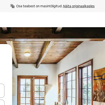
Osa teabest on masintõlgitud. 
Näita originaalkeeles
ahvidega või puuduta või tõmba mööda ekraani.