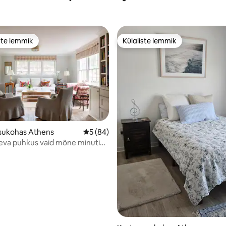
ste lemmik
Külaliste lemmik
e suur lemmik
Külaliste lemmik
/5, 55 hinnangut
asukohas Athens
Keskmine hinnang 5/5, 84 hinnangut
5 (84)
va puhkus vaid mõne minuti
staadionist!