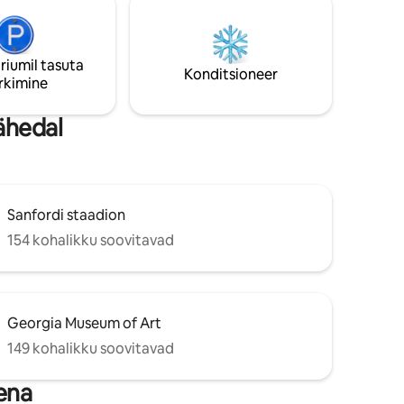
kud,
staadionile, mis muudab selle
, ja mõned
erakordseks valikuks mängupäevadeks,
a
ülikooliekskursioonideks, kontsertideks ja
asutada.
paljudeks muudeks üritusteks.
riumil tasuta
Konditsioneer
rkimine
ähedal
Sanfordi staadion
154 kohalikku soovitavad
Georgia Museum of Art
149 kohalikku soovitavad
ena