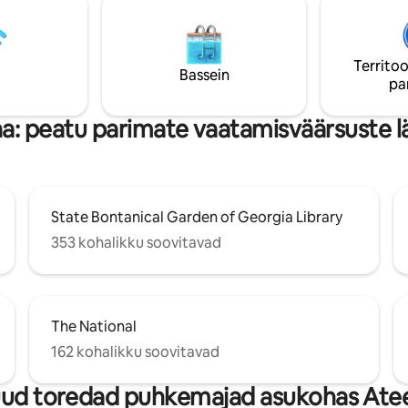
Athens pakub – kohalike lemmi
d, kujundasime selle maja puu
kohad, mida kindlasti külastada
 jagada sinuga oma armastust
näpunäited, mis aitavad sul om
duse ja disaini vastu:) Meie
peatumist maksimaalselt ära k
Territoo
 ka selles majutuskohas ja on
Bassein
pa
kui sa peatumise ajal midagi
a: peatu parimate vaatamisväärsuste l
State Bontanical Garden of Georgia Library
353 kohalikku soovitavad
The National
162 kohalikku soovitavad
ud toredad puhkemajad asukohas Ate