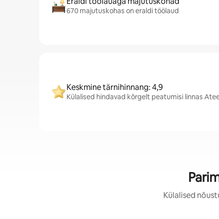
Eraldi töölauaga majutuskohad
670 majutuskohas on eraldi töölaud
Keskmine tärnihinnang: 4,9
Külalised hindavad kõrgelt peatumisi linnas Ate
Pari
Külalised nõust