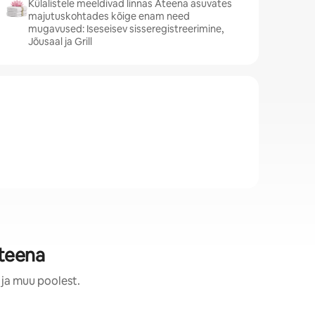
Külalistele meeldivad linnas Ateena asuvates
majutuskohtades kõige enam need
mugavused: Iseseisev sisseregistreerimine,
Jõusaal ja Grill
teena
 ja muu poolest.