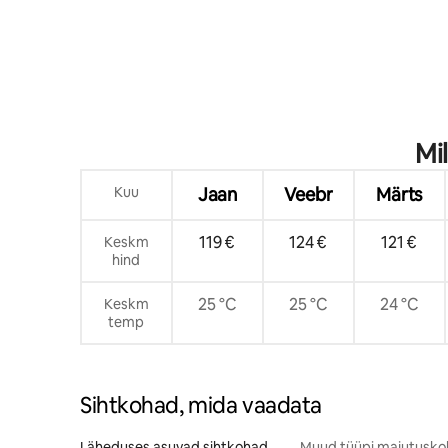
Mi
Kuu
Jaan
Veebr
Märts
119 €
124 €
121 €
Keskm
hind
25 °C
25 °C
24 °C
Keskm
temp
Sihtkohad, mida vaadata
Läheduses asuvad sihtkohad
Muud tüüpi majutusk