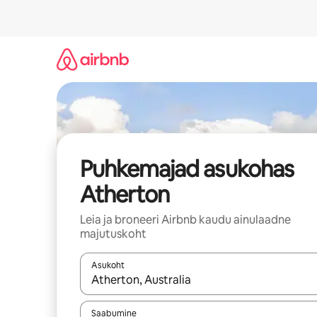
Liigu
sisu
juurde
Puhkemajad asukohas
Atherton
Leia ja broneeri Airbnb kaudu ainulaadne
majutuskoht
Asukoht
Kui tulemused on kuvatud, liigu ekraanil noolekl
Saabumine