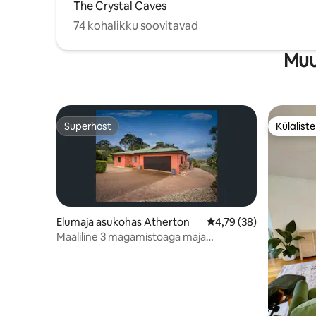
The Crystal Caves
74 kohalikku soovitavad
Muu
Superhost
Külalist
Superhost
Külalist
Elumaja asukohas Atherton
Keskmine hinnang 4,79
4,79 (38)
Maaliline 3 magamistoaga maja
suurepäraste vaadetega