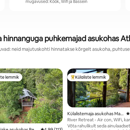
mugavused: Köök, Wifi ja Bassein
a hinnanguga puhkemajad asukohas At
uvad: neid majutuskohti hinnatakse kõrgelt asukoha, puhtuse
ste lemmik
Külaliste lemmik
e suur lemmik
Külaliste suur lemmik
Külalistemaja asukohas Mala
K
nda
River Retreat - Air con, WiFi, ka
vaated!
Võta rahulikult seda ainulaadset
/5, 101 hinnangut
jake asukohas Beat
Keskmine hinnang 4,99/5, 113 hinnangut
4,99 (113)