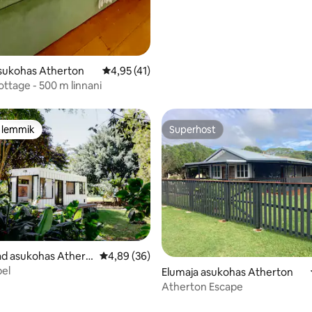
asukohas Atherton
Keskmine hinnang 4,95/5, 41 hinnangut
4,95 (41)
ottage - 500 m linnani
e lemmik
Superhost
e lemmik
Superhost
5/5, 31 hinnangut
ad asukohas Athert
Keskmine hinnang 4,89/5, 36 hinnangut
4,89 (36)
el
Elumaja asukohas Atherton
Atherton Escape