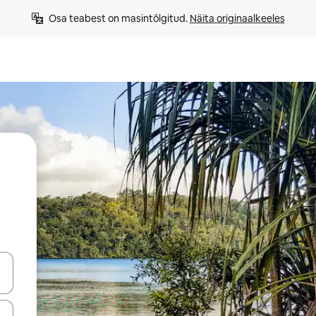
Osa teabest on masintõlgitud. 
Näita originaalkeeles
ahvidega või puuduta või tõmba mööda ekraani.