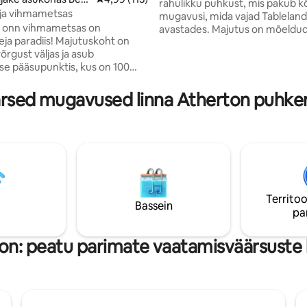
rahulikku puhkust, mis pakub kõ
aja vihmametsas
mugavusi, mida vajad Tableland
e onn vihmametsas on
avastades. Majutus on mõeldu
eja paradiis! Majutuskoht on
peatumise tagamiseks. Hubane
 võrgust väljas ja asub
kööginurga, privaatne terrass ja
se pääsupunktis, kus on 100
parkimine. Shearing Shedis on t
rune märg troopika vihmamets,
kust avaneb vaade hingematva
hendatud maailmapärandi
maastikule ja jõele. Välikamin ja g
rsed mugavused linna Atherton puhk
 kantud Maalani rahvuspargiga.
muudavad selle ideaalseks koh
baas looduse armastajatele
lõõgastumiseks platypuse vaatl
Tablelandi avastamiseks:
aeg-ajalt toimuva Kangaroo kü
mekiri kuulub üle 200 liigi,
abil. Majutuskohas on laisa vää
Victoria 's Riflebird, sinise
otsene juurdepääs jõele.
agoi finch. Mammalide hulka
Tree kängurud ja Herberti jõgi
n Ringtail Possums.
Territoo
Bassein
pa
on: peatu parimate vaatamisväärsuste 