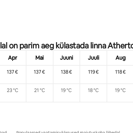
llal on parim aeg külastada linna Athert
Apr
Mai
Juuni
Juuli
Aug
137 €
137 €
138 €
119 €
118 €
23 °C
21 °C
19 °C
18 °C
19 °C
ohad
Populaarsed vaatamisväärsused majutuskoha lähedal