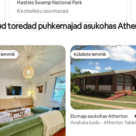
Hasties Swamp National Park
6 kohalikku soovitavad
d toredad puhkemajad asukohas Athe
e lemmik
Külaliste lemmik
e lemmik
Külaliste lemmik
/5, 38 hinnangut
Elumaja asukohas Atherton
Anahata kodu - Atherton Table