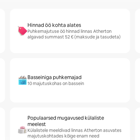
Hinnad öö kohta alates
Puhkemajutuse öö hinnad linnas Atherton
algavad summast 52 € (maksude ja tasudeta)
Basseiniga puhkemajad
10 majutuskohas on bassein
Populaarsed mugavused külaliste
meelest
Külalistele meeldivad linnas Atherton asuvates
majutuskohtades kõige enam need