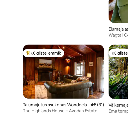
Elumaja 
Wagtail C
Külaliste lemmik
Külalist
Külaliste suur lemmik
Külalist
Talumajutus asukohas Wondecla
Keskmine hinnang 
5 (31)
Väikemaj
on
The Highlands House ~ Avodah Estate
Ema temp