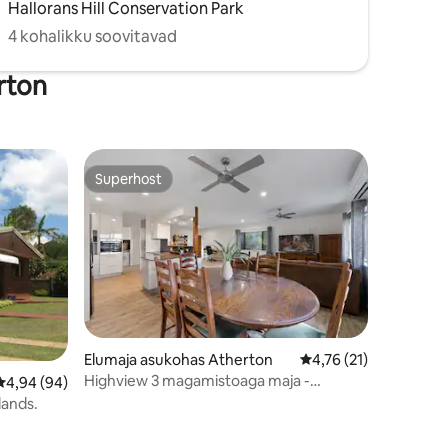
Hallorans Hill Conservation Park
4 kohalikku soovitavad
rton
Superhost
Superhost
Elumaja asukohas Atherton
Keskmine hinnang 4,7
4,76 (21)
Highview 3 magamistoaga maja -
Keskmine hinnang 4,94/5, 94 hinnangut
4,94 (94)
Atherton
lands.