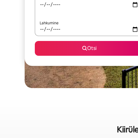
Lahkumine
Otsi
Kiirü