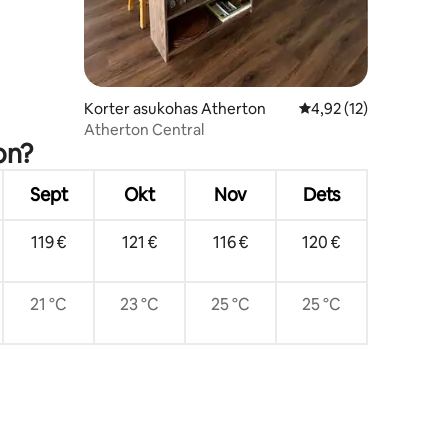
Korter asukohas Atherton
Keskmine hinnang 4,9
4,92 (12)
Atherton Central
on?
Sept
Okt
Nov
Dets
119 €
121 €
116 €
120 €
21 °C
23 °C
25 °C
25 °C