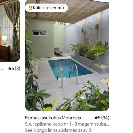
Korter
Külaliste lemmik
Külaliste suur lemmik
Avar, tur
Meie avar
turvalise
kaugusel 
supermar
sularaha
asuvad as
Arengupa
resident
Ministri
ro
Keskmine hinnang 5/5, 3 hinnangut
5 (3)
Rahvusvaheline K
● Nigeeri
Ideaalne 
väikestel
otsivad r
ranna
ientide
iga.
Elumaja asukohas Monrovia
Keskmine hinnang 
5 (34)
stubades
Suurepärane kodu nr 1 - 3 magamistuba
+ privaatne bassein
See Kongo linna südames asuv 3
ja