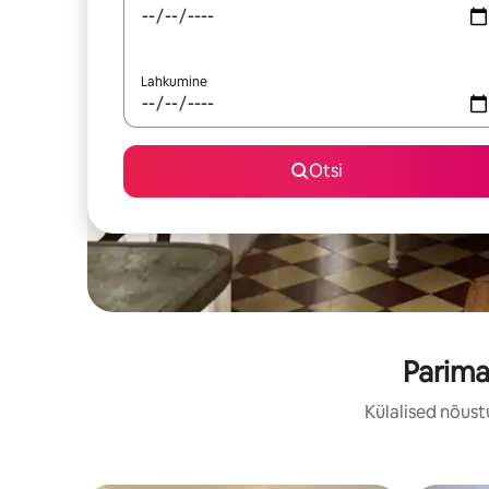
Lahkumine
Otsi
Parima
Külalised nõust