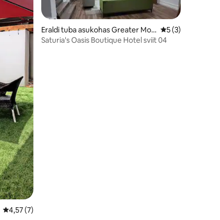
Eraldi tuba asukohas Greater Mon
Keskmine hinnang
5 (3)
rovia
Saturia's Oasis Boutique Hotel sviit 04
Keskmine hinnang 4,57/5, 7 hinnangut
4,57 (7)