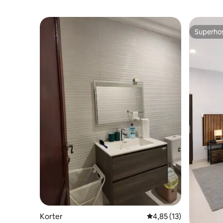
Superho
Superho
Korter
Keskmine hinnang 4,8
4,85 (13)