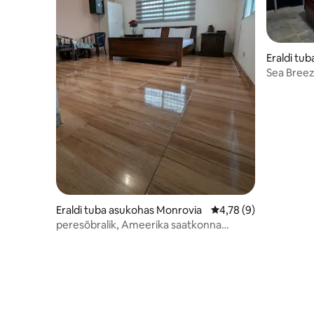
Eraldi tu
Sea Breeze
Eraldi tuba asukohas Monrovia
Keskmine hinnang 4,7
4,78 (9)
peresõbralik, Ameerika saatkonna
lähedal, linnas