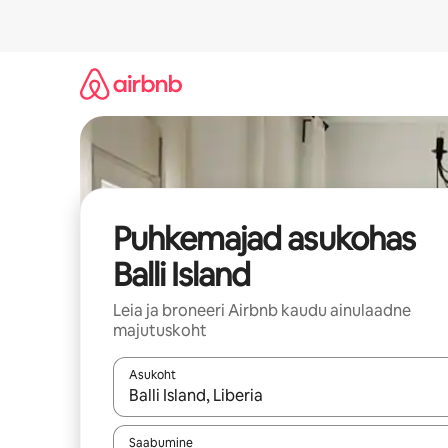
Liigu
sisu
juurde
Puhkemajad asukohas
Balli Island
Leia ja broneeri Airbnb kaudu ainulaadne
majutuskoht
Asukoht
Kui tulemused on kuvatud, liigu ekraanil noolekl
Saabumine