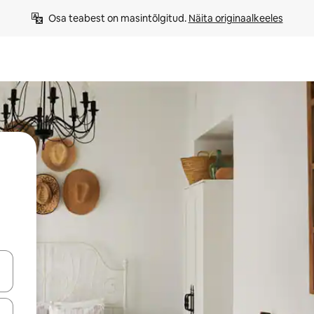
Osa teabest on masintõlgitud. 
Näita originaalkeeles
ahvidega või puuduta või tõmba mööda ekraani.