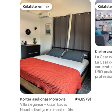
Külaliste lemmik
Külalist
Külaliste lemmik
Külalist
Korter a
La Casa d
La Casa de
varustatu
ÜRO peako
professio
elutuba 55
Netflixig
kodune va
spetsiaaln
Korter asukohas Monrovia
Keskmine hinnang 4,8
4,89 (9)
ööpäevari
Villa Elegance – kraanikauss
pikaajalis
Naudi stiilset ja minimaalset ühe
majutuse 