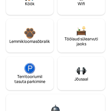
Köök
Wifi
Töölaud sülearvuti
Lemmikloomasõbralik
jaoks
Territooriumil
Jõusaal
tasuta parkimine