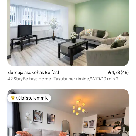
Elumaja asukohas Belfast
Keskmine hin
4,73 (45)
#2 StayBelfast Home. Tasuta parkimine/WiFi/10 min 2
Külaliste lemmik
Külaliste suur lemmik