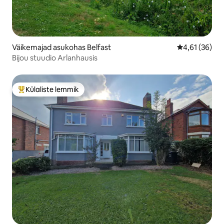
Väikemajad asukohas Belfast
Keskmine hin
4,61 (36)
Bijou stuudio Arlanhausis
Külaliste lemmik
Külaliste suur lemmik