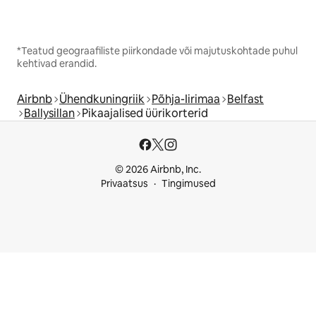
*Teatud geograafiliste piirkondade või majutuskohtade puhul
kehtivad erandid.
Airbnb
Ühendkuningriik
Põhja-Iirimaa
Belfast
Ballysillan
Pikaajalised üürikorterid
© 2026 Airbnb, Inc.
Privaatsus
Tingimused