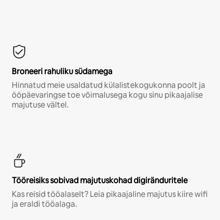
Broneeri rahuliku südamega
Hinnatud meie usaldatud külalistekogukonna poolt ja
ööpäevaringse toe võimalusega kogu sinu pikaajalise
majutuse vältel.
Tööreisiks sobivad majutuskohad digiränduritele
Kas reisid tööalaselt? Leia pikaajaline majutus kiire wifi
ja eraldi tööalaga.