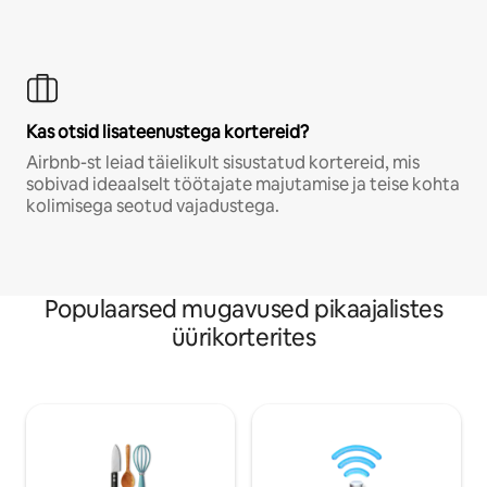
Kas otsid lisateenustega kortereid?
Airbnb-st leiad täielikult sisustatud kortereid, mis
sobivad ideaalselt töötajate majutamise ja teise kohta
kolimisega seotud vajadustega.
Populaarsed mugavused pikaajalistes
üürikorterites