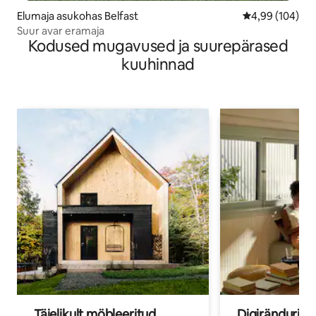
Elumaja asukohas Belfast
Keskmine hinna
4,99 (104)
Suur avar eramaja
Kodused mugavused ja suurepärased
kuuhinnad
Täielikult möbleeritud
Digirändurid j