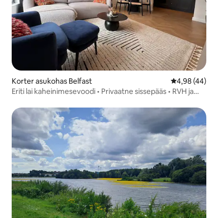
Korter asukohas Belfast
Keskmine hinn
4,98 (44)
Eriti lai kaheinimesevoodi • Privaatne sissepääs • RVH ja
kesklinna lähedal