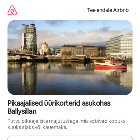
Liigu
sisu
Tee endale Airbnb
juurde
Pikaajalised üürikorterid asukohas
Ballysillan
Tutvu pikaajaliste majutustega, mis sobivad koduks
kuuks ajaks või kauemaks.