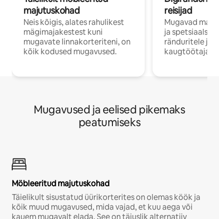
majutuskohad
reisijad
Neis kõigis, alates rahulikest
Mugavad majut
mägimajakestest kuni
ja spetsiaalse 
mugavate linnakorteriteni, on
ränduritele ja
kõik kodused mugavused.
kaugtöötajatel
Mugavused ja eelised pikemaks
peatumiseks
Möbleeritud majutuskohad
Täielikult sisustatud üürikorterites on olemas köök ja
kõik muud mugavused, mida vajad, et kuu aega või
kauem mugavalt elada. See on täiuslik alternatiiv