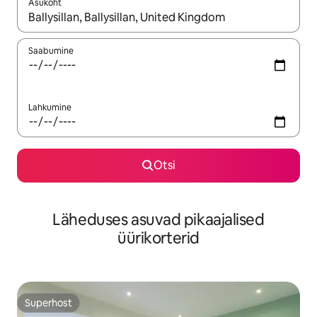
Asukoht
Kui tulemused on kuvatud, liigu ekraanil nooleklahvidega või 
Saabumine
Lahkumine
Otsi
Läheduses asuvad pikaajalised
üürikorterid
Superhost
Superhost