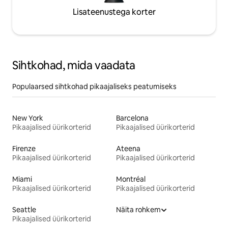
Lisateenustega korter
Sihtkohad, mida vaadata
Populaarsed sihtkohad pikaajaliseks peatumiseks
New York
Barcelona
Pikaajalised üürikorterid
Pikaajalised üürikorterid
Firenze
Ateena
Pikaajalised üürikorterid
Pikaajalised üürikorterid
Miami
Montréal
Pikaajalised üürikorterid
Pikaajalised üürikorterid
Seattle
Näita rohkem
Pikaajalised üürikorterid