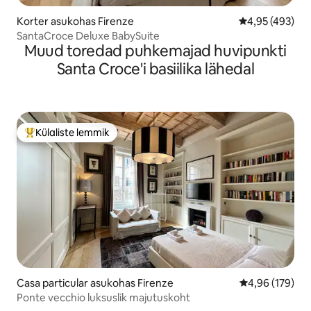
Korter asukohas Firenze
Keskmine hinna
4,95 (493)
SantaCroce Deluxe BabySuite
Muud toredad puhkemajad huvipunkti
Santa Croce'i basiilika lähedal
Külaliste lemmik
Külaliste suur lemmik
Casa particular asukohas Firenze
Keskmine hinn
4,96 (179)
Ponte vecchio luksuslik majutuskoht