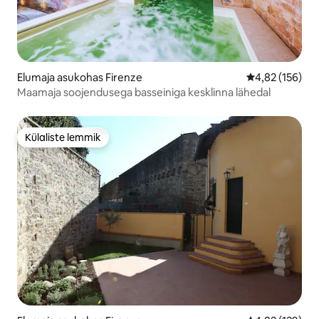
Elumaja asukohas Firenze
Keskmine hinn
4,82 (156)
Maamaja soojendusega basseiniga kesklinna lähedal
Külaliste lemmik
Külaliste lemmik