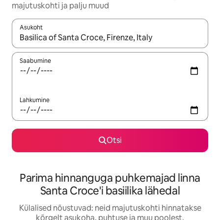
majutuskohti ja palju muud
Asukoht
Kui tulemused on kuvatud, liigu ekraanil nooleklahvidega või 
Saabumine
Lahkumine
Otsi
Parima hinnanguga puhkemajad linna
Santa Croce'i basiilika lähedal
Külalised nõustuvad: neid majutuskohti hinnatakse
kõrgelt asukoha, puhtuse ja muu poolest.