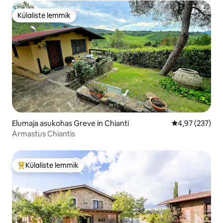
Külaliste lemmik
Külaliste lemmik
Elumaja asukohas Greve in Chianti
Keskmine hinna
4,97 (237)
Armastus Chiantis
Külaliste lemmik
Külaliste suur lemmik