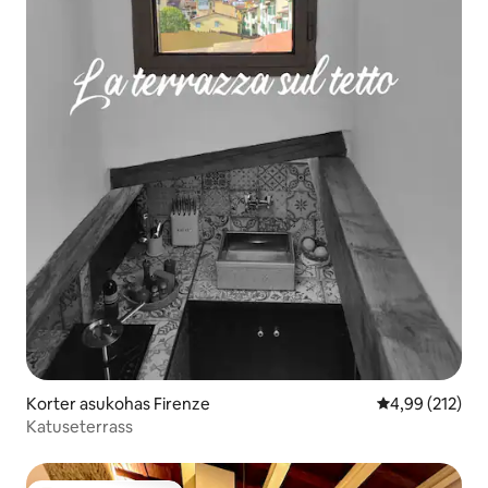
Korter asukohas Firenze
Keskmine hinn
4,99 (212)
Katuseterrass