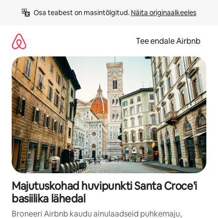
Liigu
Osa teabest on masintõlgitud. 
Näita originaalkeeles
sisu
juurde
Tee endale Airbnb
Majutuskohad huvipunkti Santa Croce'i
basiilika lähedal
Broneeri Airbnb kaudu ainulaadseid puhkemaju,