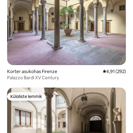
Korter asukohas Firenze
Keskmine hinn
4,91 (292)
Palazzo Bardi XV Century
Külaliste lemmik
Külaliste lemmik