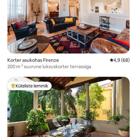
Korter asukohas Firenze
Keskmine hin
4,9 (68)
200 m ² suurune luksuskorter terrassiga
Külaliste lemmik
Külaliste suur lemmik