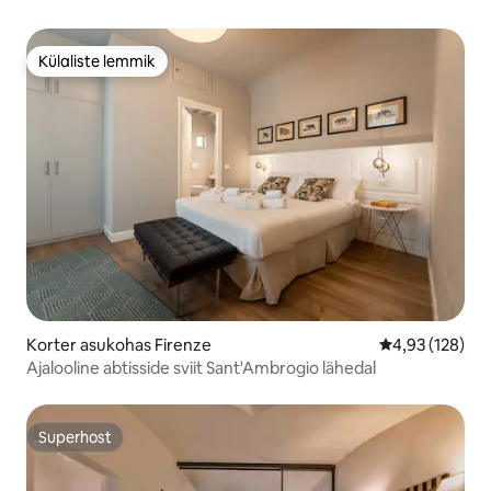
Külaliste lemmik
Külaliste lemmik
Korter asukohas Firenze
Keskmine hinn
4,93 (128)
Ajalooline abtisside sviit Sant'Ambrogio lähedal
Superhost
Superhost