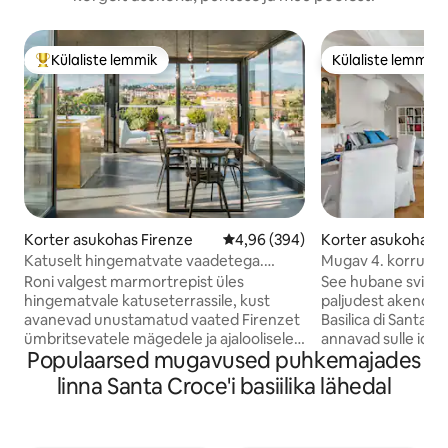
Külaliste lemmik
Külaliste lemmik
Külaliste suur lemmik
Külaliste lemmik
Korter asukohas Firenze
Keskmine hinnang 4,96/5, 394 h
4,96 (394)
Korter asukohas F
Katuselt hingematvate vaadetega.
Mugav 4. korruse l
Lühike jalutuskäik Duomosse.
Santa Croce 'ile
Roni valgest marmortrepist üles
See hubane sviit ja
hingematvale katuseterrassile, kust
paljudest akendes
avanevad unustamatud vaated Firenzet
Basilica di Santa Cr
ümbritsevatele mägedele ja ajaloolisele
annavad sulle idea
Populaarsed mugavused puhkemajades
keskusele. See korter on hiljuti
imetleda selle iidse
renoveeritud, segades erinevaid
majesteetlikkust o
linna Santa Croce'i basiilika lähedal
arhitektuuri ja disaini. Korteris on
mugavustest. Kui 
piisavalt ruumi sinu nutikate asjade jaoks:
sisenenud, tervit
internet on kiire ja usaldusväärne,
atmosfäär. Kõrged