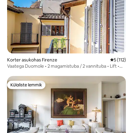
Korter asukohas Firenze
Keskmine h
5 (112)
Vaatega Duomole • 2 magamistuba / 2 vannituba • Lift •
Keskne
Külaliste lemmik
Külaliste lemmik