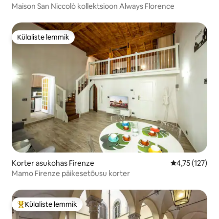
Maison San Niccolò kollektsioon Always Florence
Külaliste lemmik
Külaliste lemmik
Korter asukohas Firenze
Keskmine hinn
4,75 (127)
Mamo Firenze päikesetõusu korter
Külaliste lemmik
Külaliste suur lemmik