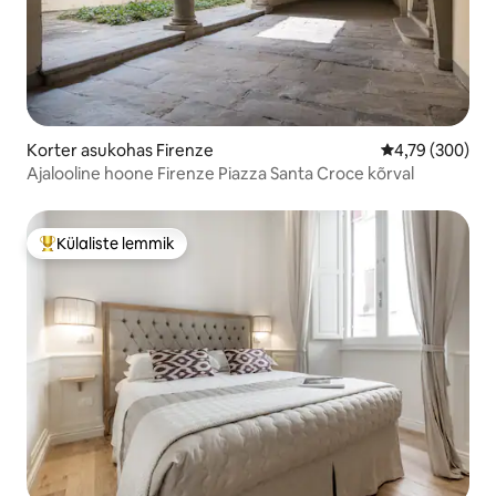
Korter asukohas Firenze
Keskmine hinna
4,79 (300)
Ajalooline hoone Firenze Piazza Santa Croce kõrval
Külaliste lemmik
Külaliste suur lemmik