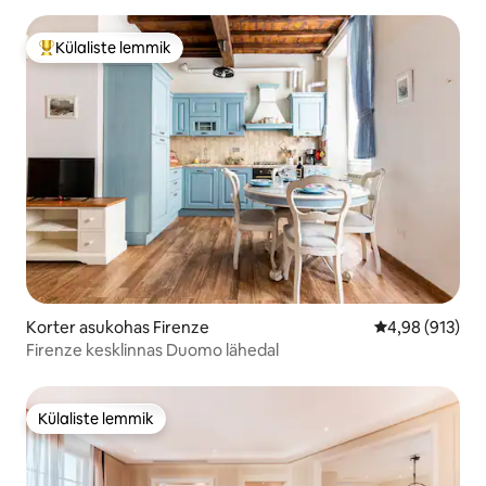
Külaliste lemmik
Külaliste suur lemmik
Korter asukohas Firenze
Keskmine hinn
4,98 (913)
Firenze kesklinnas Duomo lähedal
Külaliste lemmik
Külaliste lemmik