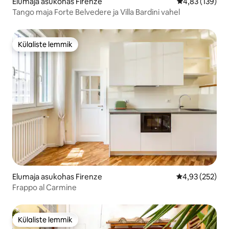
Elumaja asukohas Firenze
Keskmine hinn
4,83 (139)
Tango maja Forte Belvedere ja Villa Bardini vahel
Külaliste lemmik
Külaliste lemmik
Elumaja asukohas Firenze
Keskmine hinn
4,93 (252)
Frappo al Carmine
Külaliste lemmik
Külaliste lemmik