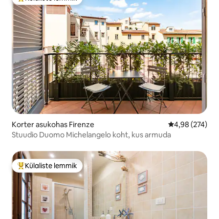
Külaliste suur lemmik
Korter asukohas Firenze
Keskmine hinna
4,98 (274)
Stuudio Duomo Michelangelo koht, kus armuda
Külaliste lemmik
Külaliste suur lemmik