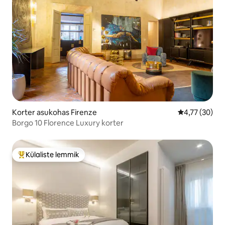
Korter asukohas Firenze
Keskmine hin
4,77 (30)
Borgo 10 Florence Luxury korter
Külaliste lemmik
Külaliste suur lemmik