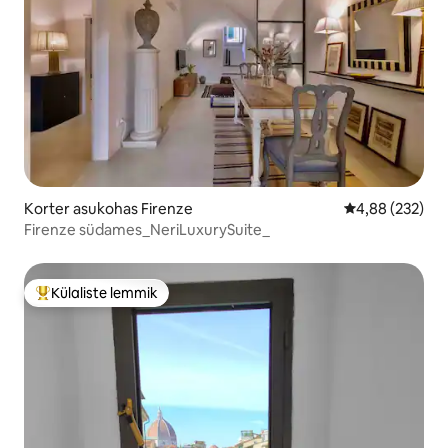
Korter asukohas Firenze
Keskmine hinna
4,88 (232)
Firenze südames_NeriLuxurySuite_
Külaliste lemmik
Külaliste suur lemmik