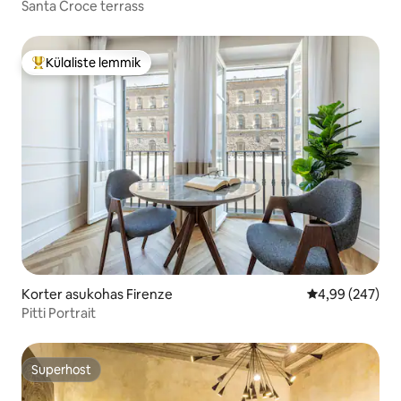
Santa Croce terrass
Külaliste lemmik
Külaliste suur lemmik
Korter asukohas Firenze
Keskmine hinna
4,99 (247)
Pitti Portrait
Superhost
Superhost