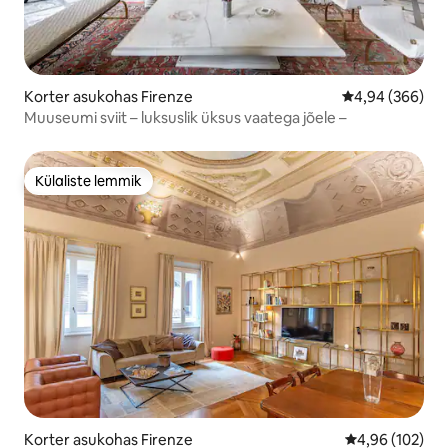
Korter asukohas Firenze
Keskmine hinna
4,94 (366)
Muuseumi sviit – luksuslik üksus vaatega jõele –
Külaliste lemmik
Külaliste lemmik
Korter asukohas Firenze
Keskmine hinn
4,96 (102)