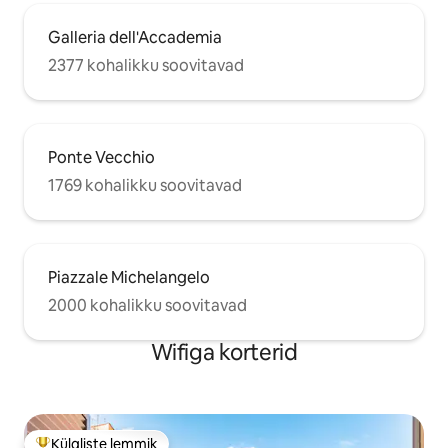
HOOLIMATUSEST TINGITUD VARGUSE
VÕI TÕSISE KAHJU KORRAL PALUTAKSE
Galleria dell'Accademia
TEIL MAKSTA JALGRATTA EEST 160 €.
Täname JALUTUSKÄIGU eest: kesklinn
2377 kohalikku soovitavad
on vaid 15-minutilise jalutuskäigu
kaugusel. BUSSIGA: mõne sammu
kaugusel hoonest on bussid kesklinna ja
jaama.
Ponte Vecchio
1769 kohalikku soovitavad
Piazzale Michelangelo
2000 kohalikku soovitavad
Wifiga korterid
Külaliste lemmik