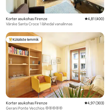
Korter asukohas Firenze
Keskmine hinn
4,81 (400)
Värske Santa Croce 'i lähedal vanalinnas
Külaliste lemmik
Külaliste suur lemmik
Korter asukohas Firenze
Keskmine hinna
4,97 (303)
Gerani Ponte Vecchios 🏵🏵🏵🏵🏵