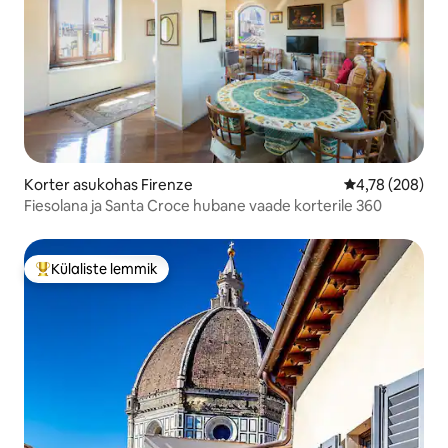
Korter asukohas Firenze
Keskmine hinna
4,78 (208)
Fiesolana ja Santa Croce hubane vaade korterile 360
Külaliste lemmik
Külaliste suur lemmik