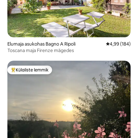
Elumaja asukohas Bagno A Ripoli
Keskmine hinna
4,99 (184)
Toscana maja Firenze mägedes
Külaliste lemmik
Külaliste suur lemmik