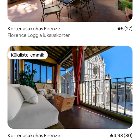
Korter asukohas Firenze
Keskmine 
5 (27)
Florence Loggia luksuskorter
Külaliste lemmik
Külaliste lemmik
Korter asukohas Firenze
Keskmine hinn
4,93 (80)