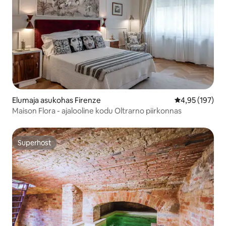
Elumaja asukohas Firenze
Keskmine hinn
4,95 (197)
Maison Flora - ajalooline kodu Oltrarno piirkonnas
Superhost
Superhost