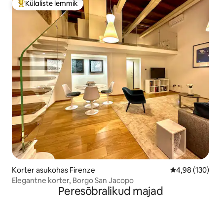
Külaliste lemmik
Külaliste suur lemmik
Korter asukohas Firenze
Keskmine hinn
4,98 (130)
Elegantne korter, Borgo San Jacopo
Peresõbralikud majad