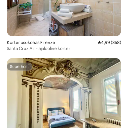
Korter asukohas Firenze
Keskmine hinna
4,99 (368)
Santa Cruz Air - ajalooline korter
Superhost
Superhost