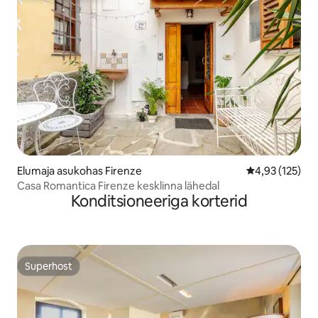
Elumaja asukohas Firenze
Keskmine hinn
4,93 (125)
Casa Romantica Firenze kesklinna lähedal
Konditsioneeriga korterid
Superhost
Superhost