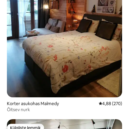
Korter asukohas Malmedy
Keskmine hinna
4,88 (270)
Õitsev nurk
Külaliste lemmik