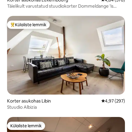
Täielikult varustatud stuudiokorter Dommeldange 'is
tasuta parkimine
Külaliste lemmik
Külaliste suur lemmik
Korter asukohas Libin
Keskmine hinna
4,97 (297)
Stuudio Albizia
Külaliste lemmik
Külaliste lemmik