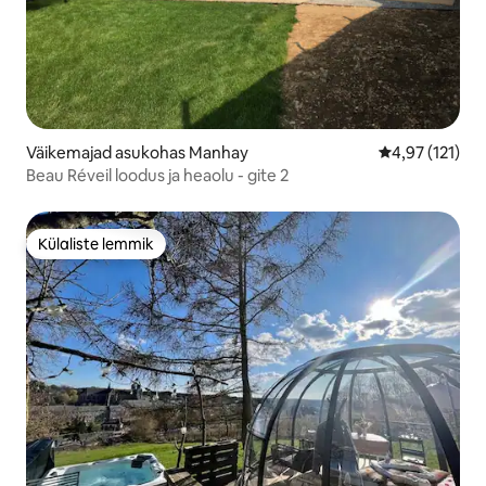
Väikemajad asukohas Manhay
Keskmine hinn
4,97 (121)
Beau Réveil loodus ja heaolu - gite 2
Külaliste lemmik
Külaliste lemmik