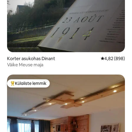
Korter asukohas Dinant
Keskmine hinna
4,82 (898)
Väike Meuse maja
Külaliste lemmik
Külaliste suur lemmik