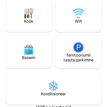
aktiivne, kus on kiire jalutuskäik,
vaatamisväärsuste
jalgrattasõit või muul viisil meie
imelise Ninglinspo
Ardennide avastamine. Kõik kaubad
orus, tagades palj
jalutuskäigu kaugusel (< 1,5 km),
suurepärase keskk
sealhulgas Raveli jalgrattavõrk. Ujumine
Ardenni!
Köök
Wifi
järves kokkuleppel omanikuga.
Territooriumil
Bassein
tasuta parkimine
Konditsioneer