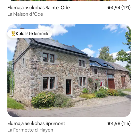
Elumaja asukohas Sainte-Ode
Keskmine hinn
4,94 (171)
La Maison d 'Ode
Külaliste lemmik
Külaliste suur lemmik
Elumaja asukohas Sprimont
Keskmine hinn
4,98 (115)
La Fermette d 'Hayen