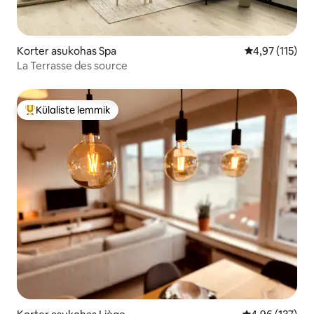
Korter asukohas Spa
Keskmine hinn
4,97 (115)
La Terrasse des source
Külaliste lemmik
Külaliste suur lemmik