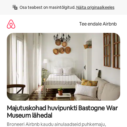
Liigu
Osa teabest on masintõlgitud. 
Näita originaalkeeles
sisu
juurde
Tee endale Airbnb
Majutuskohad huvipunkti Bastogne War
Museum lähedal
Broneeri Airbnb kaudu ainulaadseid puhkemaju,