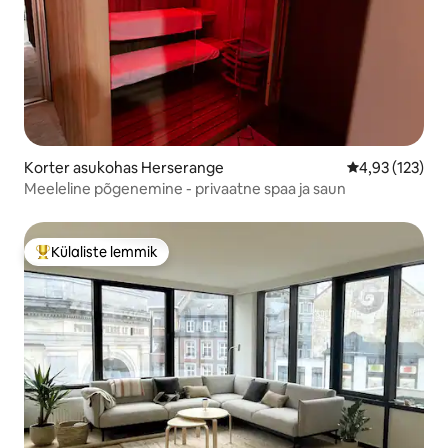
Korter asukohas Herserange
Keskmine hinn
4,93 (123)
Meeleline põgenemine - privaatne spaa ja saun
Külaliste lemmik
Külaliste suur lemmik