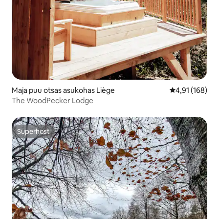
Maja puu otsas asukohas Liège
Keskmine hinn
4,91 (168)
The WoodPecker Lodge
Superhost
Superhost