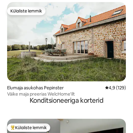
Külaliste lemmik
Külaliste lemmik
Elumaja asukohas Pepinster
Keskmine hin
4,9 (129)
Väike maja preerias WelcHome'ilt
Konditsioneeriga korterid
Külaliste lemmik
Külaliste suur lemmik