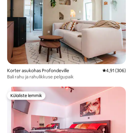
Korter asukohas Profondeville
Keskmine hinn
4,91 (306)
Bali rahu ja rahulikkuse pelgupaik
Külaliste lemmik
Külaliste lemmik