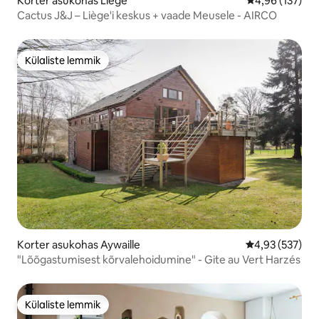
Korter asukohas Liège
Keskmine hinn
4,96 (137)
Cactus J&J – Liège'i keskus + vaade Meusele - AIRCO
Külaliste lemmik
Külaliste lemmik
Korter asukohas Aywaille
Keskmine hinn
4,93 (537)
"Lõõgastumisest kõrvalehoidumine" - Gite au Vert Harzés
Külaliste lemmik
Külaliste lemmik