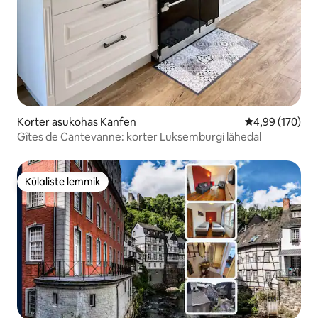
Korter asukohas Kanfen
Keskmine hinna
4,99 (170)
Gîtes de Cantevanne: korter Luksemburgi lähedal
Külaliste lemmik
Külaliste lemmik