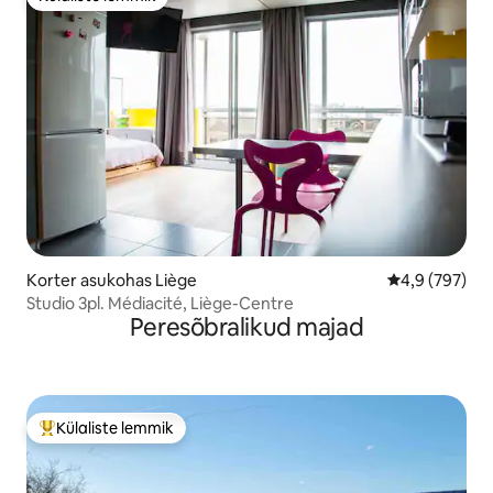
Külaliste lemmik
Korter asukohas Liège
Keskmine hinn
4,9 (797)
Studio 3pl. Médiacité, Liège-Centre
Peresõbralikud majad
Külaliste lemmik
Külaliste suur lemmik