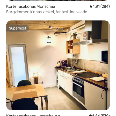
Korter asukohas Monschau
Keskmine hinn
4,91 (284)
Burgzimmer-kinnas keskel, fantastiline vaade
Superhost
Superhost
Korter asukohas Luxembourg
Keskmine hinna
4,84 (570)