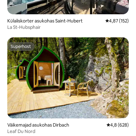
Külaliskorter asukohas Saint-Hubert
Keskmine hinn
4,87 (152)
La St-Hubsphair
Superhost
Superhost
Väikemajad asukohas Dirbach
Keskmine hinn
4,8 (628)
Leaf Du Nord