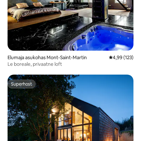
Elumaja asukohas Mont-Saint-Martin
Keskmine hinn
4,99 (123)
Le boreale, privaatne loft
Superhost
Superhost