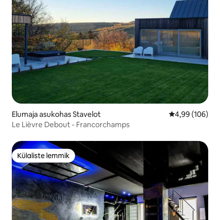
Elumaja asukohas Stavelot
Keskmine hinna
4,99 (106)
Le Lièvre Debout - Francorchamps
Külaliste lemmik
Külaliste lemmik