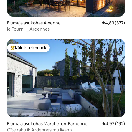
Elumaja asukohas Awenne
Keskmine hinn
4,83 (377)
le Fournil _ Ardennes
Külaliste lemmik
Külaliste suur lemmik
Elumaja asukohas Marche-en-Famenne
Keskmine hinn
4,97 (192)
Gîte rahulik Ardennes mullivann