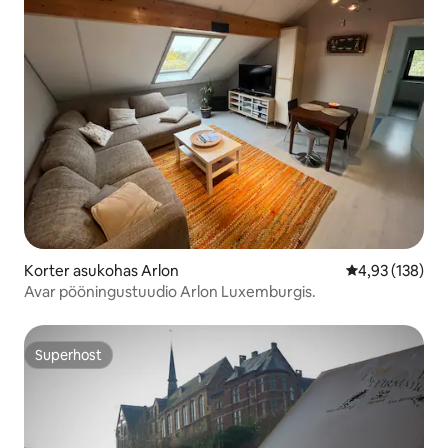
Korter asukohas Arlon
Keskmine hinn
4,93 (138)
Avar pööningustuudio Arlon Luxemburgis.
Superhost
Superhost