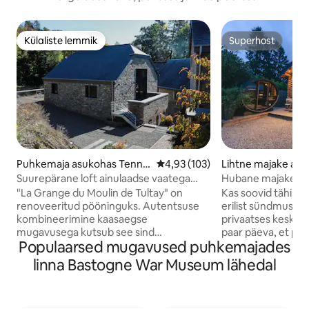
Külaliste lemmik
Superhost
Külaliste lemmik
Superhost
Puhkemaja asukohas Tenne
Keskmine hinnang 4,93/5, 103 h
4,93 (103)
Lihtne majake asu
ville
waille
Suurepärane loft ainulaadse vaatega
Hubane majake mul
vesiveski tiikidele
hämmastavas piir
"La Grange du Moulin de Tultay" on
Kas soovid tähist
renoveeritud pööninguks. Autentsuse
erilist sündmust ro
kombineerimine kaasaegse
privaatses keskkon
mugavusega kutsub see sind
paar päeva, et põg
Populaarsed mugavused puhkemajades
ainulaadseks ja ökoloogiliselt
linnadest? Seejärel
vastutustundlikuks kogemuseks
hubasesse ja äsja 
linna Bastogne War Museum lähedal
(looduslikud materjalid, madal
on varustatud suu
energiatarbimine). Sobib iseendale:
mullivanniga, mis 
intiimne jahutus puupliidis või pigem
aastaringselt. Maj