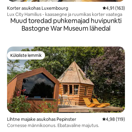
Korter asukohas Luxembourg
Keskmine hinn
4,91 (163)
Lux City Hamilius - kaasaegne ja ruumikas korter vaatega
Muud toredad puhkemajad huvipunkti
Bastogne War Museum lähedal
Külaliste lemmik
Külaliste lemmik
Lihtne majake asukohas Pepinster
Keskmine hinn
4,98 (119)
Cornesse männikoonus. Ebatavaline majutus.