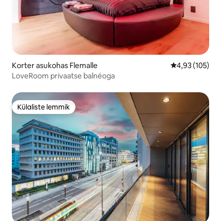
Korter asukohas Flemalle
Keskmine hinn
4,93 (105)
LoveRoom privaatse balnéoga
Külaliste lemmik
Külaliste lemmik