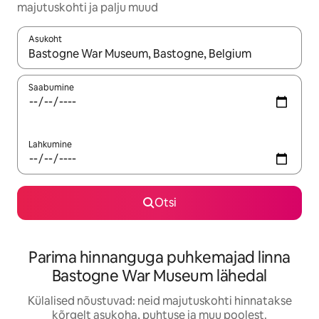
majutuskohti ja palju muud
Asukoht
Kui tulemused on kuvatud, liigu ekraanil nooleklahvidega või 
Saabumine
Lahkumine
Otsi
Parima hinnanguga puhkemajad linna
Bastogne War Museum lähedal
Külalised nõustuvad: neid majutuskohti hinnatakse
kõrgelt asukoha, puhtuse ja muu poolest.