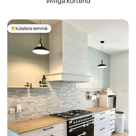
Wifiga korterid
Külaliste lemmik
Külaliste suur lemmik