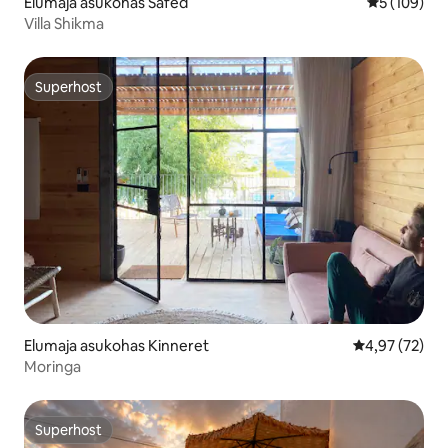
Elumaja asukohas Safed
Keskmine h
5 (109)
Villa Shikma
Superhost
Superhost
Elumaja asukohas Kinneret
Keskmine hin
4,97 (72)
Moringa
Superhost
Superhost