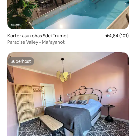
Korter asukohas Sdei Trumot
Keskmine hinn
4,84 (101)
Paradise Valley - Ma 'ayanot
Superhost
Superhost