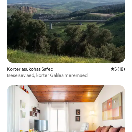
Korter asukohas Safed
Keskmine 
5 (18)
Iseseisev aed, korter Galilea meremäed