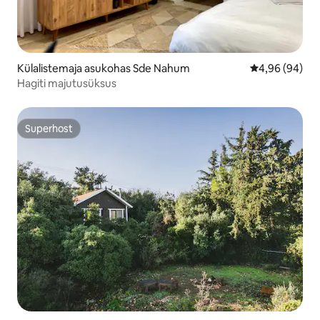
Külalistemaja asukohas Sde Nahum
Keskmine hinn
4,96 (94)
Hagiti majutusüksus
Superhost
Superhost