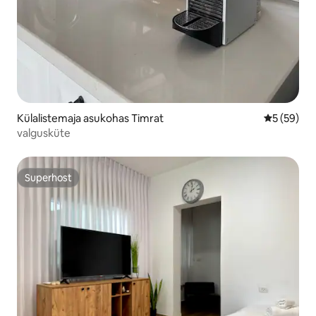
Külalistemaja asukohas Timrat
Keskmine h
5 (59)
valgusküte
Superhost
Superhost