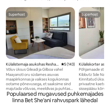
Superhost
Superhost
Superhost
Superhost
Külalistemaja asukohas Reshafi
Keskmine hinnang 5/5, 143 h
5 (143)
Külaliskorter asu
m
Nahum
Võluv üksus Gileadi ja Gilboa vahel
Põhjamaade stuud
Maayanoti oru südames asuvas
Kibbutz Sde Nach
maapiirkonnas ja vaikses kogukonnas
Kinnitatud üksus du
ootame põnevusega, et saaksime sind
privaatne kaetud 
majutada võluvas, meeldivas ja puhtas
sissepääsu kõrval,
Populaarsed mugavused puhkemajades
üksuses. Üksus asub eraldi korrusel maja
kohvimasin, veekeet
kohal - pead trepist üles minema - suure
kohvi valmistamise
linna Bet She'ani rahvuspark lähedal
privaatse rõdu ja suurepäraste
Netflixiga, wifi, v
vaadetega. Sobib paaridele või
eraldi sissepääsug