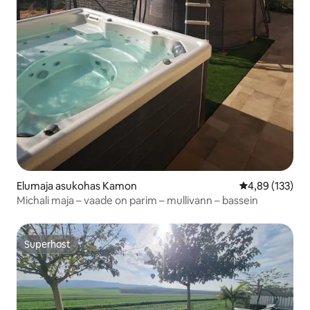
Elumaja asukohas Kamon
Keskmine hinn
4,89 (133)
Michali maja – vaade on parim – mullivann – bassein
Superhost
Superhost