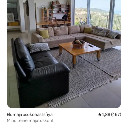
Elumaja asukohas Isfiya
Keskmine hinna
4,88 (467)
Minu teine majutuskoht