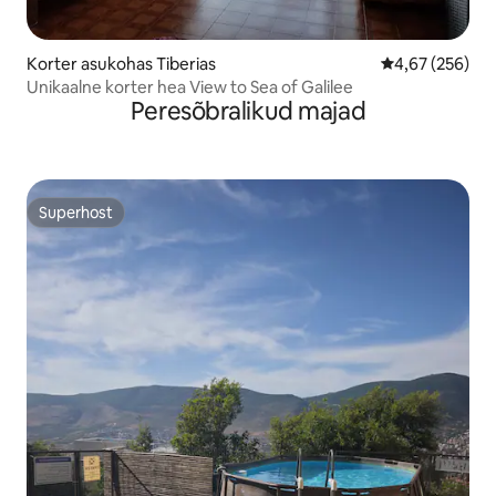
Korter asukohas Tiberias
Keskmine hinna
4,67 (256)
Unikaalne korter hea View to Sea of Galilee
Peresõbralikud majad
Superhost
Superhost