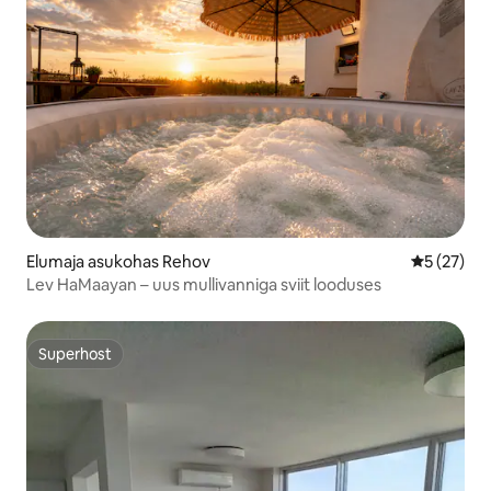
Elumaja asukohas Rehov
Keskmine 
5 (27)
Lev HaMaayan – uus mullivanniga sviit looduses
Superhost
Superhost