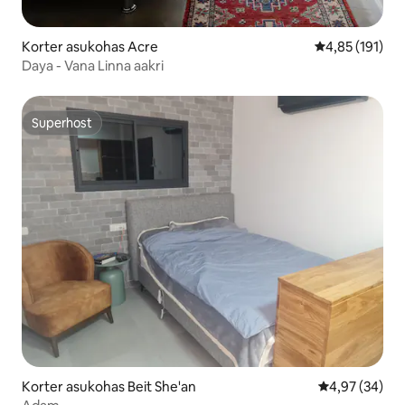
Korter asukohas Acre
Keskmine hinn
4,85 (191)
Daya - Vana Linna aakri
Superhost
Superhost
Korter asukohas Beit She'an
Keskmine hinn
4,97 (34)