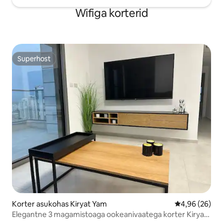
Wifiga korterid
Superhost
Superhost
Korter asukohas Kiryat Yam
Keskmine hinn
4,96 (26)
Elegantne 3 magamistoaga ookeanivaatega korter Kiryat