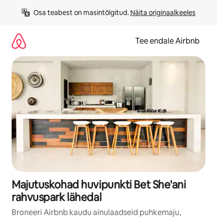
Liigu
Osa teabest on masintõlgitud. 
Näita originaalkeeles
sisu
juurde
Tee endale Airbnb
Majutuskohad huvipunkti Bet She'ani
rahvuspark lähedal
Broneeri Airbnb kaudu ainulaadseid puhkemaju,