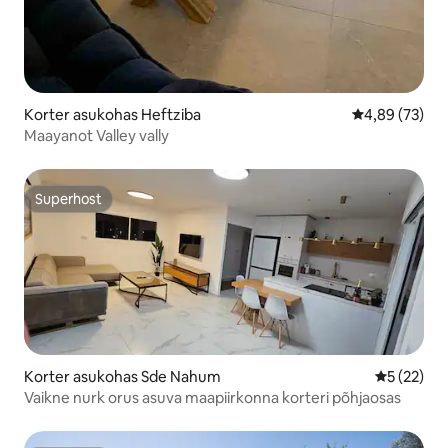
Korter asukohas Heftziba
Keskmine hinn
4,89 (73)
Maayanot Valley vally
Superhost
Superhost
Korter asukohas Sde Nahum
Keskmine 
5 (22)
Vaikne nurk orus asuva maapiirkonna korteri põhjaosas