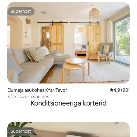
Superhost
Superhost
Elumaja asukohas Kfar Tavor
Keskmine hin
4,9 (90)
Kfar Tavori mäe ees
Konditsioneeriga korterid
Superhost
Superhost