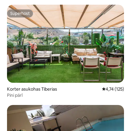
Yamis
Superhost
Superhost
Korter asukohas Tiberias
Keskmine hinn
4,74 (125)
Pini pärl