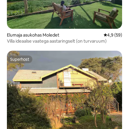
Elumaja asukohas Moledet
Keskmine hin
4,9 (59)
Villa ideaalse vaatega aastaringselt (on turvaruum)
Superhost
Superhost