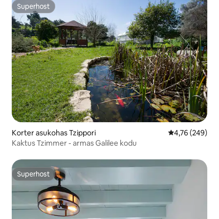
Superhost
Superhost
Korter asukohas Tzippori
Keskmine hinna
4,76 (249)
Kaktus Tzimmer - armas Galilee kodu
Superhost
Superhost