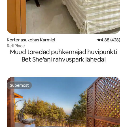
Korter asukohas Karmiel
Keskmine hinna
4,88 (428)
Reli Place
Muud toredad puhkemajad huvipunkti
Bet She'ani rahvuspark lähedal
Superhost
Superhost