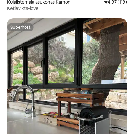
Külalistemaja asukohas Kamon
Keskmine hinn
4,97 (119)
Ketlev kta-love
Superhost
Superhost