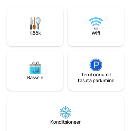
paaridele+1, kes on huvitatud reisimisest
varustatud rätikut
ja Springsi orus Sul on reisideks
šampooni, seebi ja
üürimiseks kaks paari jalgrattaid - 10-
on puhas ja läikiv,
minutilise autosõidu kaugusel on Ein
koduselt. Üksus as
Moda ja Springssi park. Mõne minuti
autosõidu kauguse
autosõidu kaugusel on mitmesugused
(Sahne) ja kõigist p
Köök
Wifi
vaatamisväärsused ja matkamiskohad -
minutilise autosõi
Sachne, Gan Guru, valged kosed, valikud
raudteejaamast, 5
aiad ja palju muud Juhendame ja aitame
kaugusel ostu- ja 
hea meelega kõiges, mida suudame,
15-minutilise auto
ning muudame sinu peatumise
Jordaania piiriüle
meeldivaks. Pole tänu väärt;)
Territooriumil
Bassein
tasuta parkimine
Konditsioneer