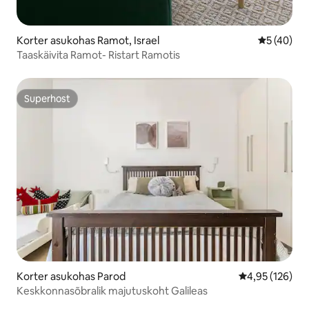
Korter asukohas Ramot, Israel
Keskmine 
5 (40)
Taaskäivita Ramot- Ristart Ramotis
Superhost
Superhost
Korter asukohas Parod
Keskmine hinn
4,95 (126)
Keskkonnasõbralik majutuskoht Galileas