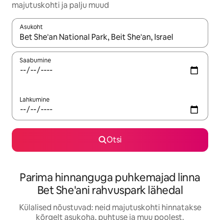
majutuskohti ja palju muud
Asukoht
Kui tulemused on kuvatud, liigu ekraanil nooleklahvidega või 
Saabumine
Lahkumine
Otsi
Parima hinnanguga puhkemajad linna
Bet She'ani rahvuspark lähedal
Külalised nõustuvad: neid majutuskohti hinnatakse
kõrgelt asukoha, puhtuse ja muu poolest.