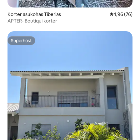
Korter asukohas Tiberias
Keskmine hinn
4,96 (76)
APTER- Boutiqui korter
Superhost
Superhost