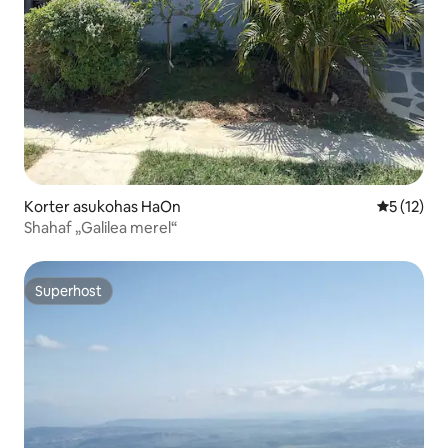
Korter asukohas HaOn
Keskmine 
5 (12)
Shahaf „Galilea merel“
Superhost
Superhost