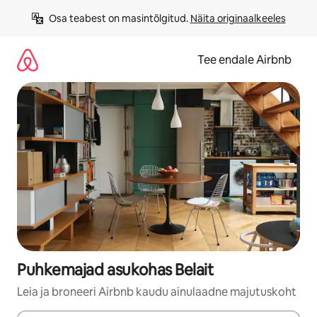
Liigu
Osa teabest on masintõlgitud. 
Näita originaalkeeles
sisu
juurde
Tee endale Airbnb
Puhkemajad asukohas Belait
Leia ja broneeri Airbnb kaudu ainulaadne majutuskoht