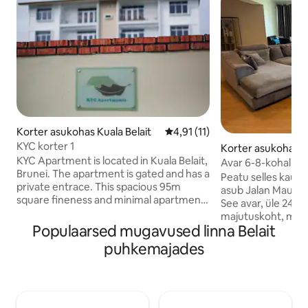
Korter asukohas Kuala Belait
Keskmine hinnang 4,91/5, 11 
4,91 (11)
KYC korter 1
Korter asukohas Ku
KYC Apartment is located in Kuala Belait,
Avar 6-8-kohalin
Brunei. The apartment is gated and has a
Peatu selles kauni 
private entrace. This spacious 95m
asub Jalan Maulan
square fineness and minimal apartment
See avar, üle 241 
is furnished with IKEA furnitures and
majutuskoht, mis p
quality appliances is the perfect choice
Populaarsed mugavused linna Belait
mugavuse ja lihtsu
for travellers, family trips and business
suurepärane valik k
puhkemajades
trips which can accomodate up to four
magamistuba ja 2 vanni
persons. This property is surrounded
kahele autole, öö
with many local restaurants and cafes
juurdepääs jõusaali
and only 6 minutes drive to Kuala Belait
mänguväljakule. • Asub tee ääres, hõlbus
Town.
ligipääs kohalikel