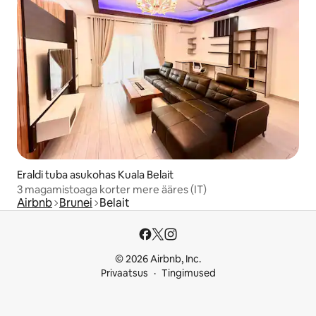
Eraldi tuba asukohas Kuala Belait
3 magamistoaga korter mere ääres (IT)
Airbnb
Brunei
Belait
© 2026 Airbnb, Inc.
Privaatsus
Tingimused