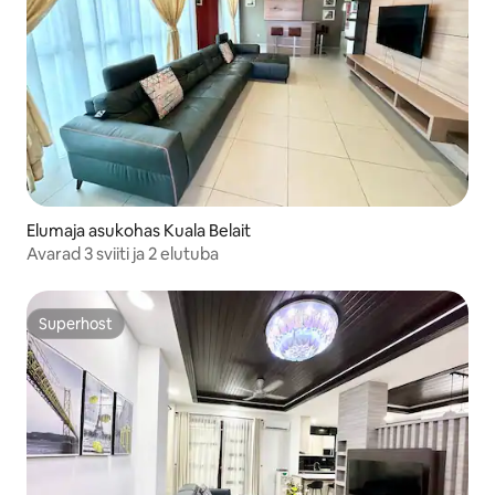
Elumaja asukohas Kuala Belait
Avarad 3 sviiti ja 2 elutuba
Superhost
Superhost