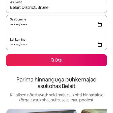
Asukoht
Kui tulemused on kuvatud, liigu ekraanil nooleklahvidega või 
Saabumine
Lahkumine
Otsi
Parima hinnanguga puhkemajad
asukohas Belait
Külalised nõustuvad: neid majutuskohti hinnatakse
kõrgelt asukoha, puhtuse ja muu poolest.