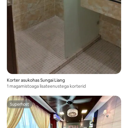
Korter asukohas Sungai Liang
1 magamistoaga lisateenustega korterid
Superhost
Superhost