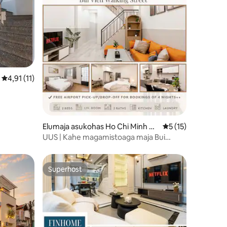
Keskmine hinnang 4,91/5, 11 hinnangut
4,91 (11)
usel Bui
Elumaja asukohas Ho Chi Minh Ci
Keskmine hinnang 
5 (15)
ty
UUS | Kahe magamistoaga maja Bui
Vienis | Kesk-Saigon D1
Superhost
Superhost