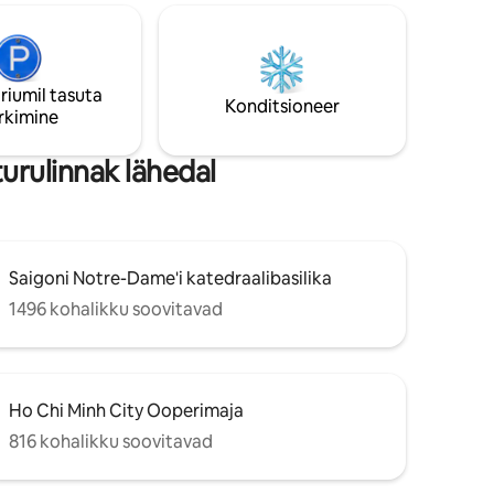
del
tugitool, teelaud. - Söögilaud 4 tooli -
õusaal. 🥩
Täielikud toiduvalmistamisvahendid -
ill
Kiire traadita internet on saadaval •
vatud köök
kliimaseade kogu majas - Ööpäevaringne
suur
juurdepääs hoonele
riumil tasuta
Konditsioneer
rkimine
urulinnak lähedal
Saigoni Notre-Dame'i katedraalibasilika
1496 kohalikku soovitavad
Ho Chi Minh City Ooperimaja
816 kohalikku soovitavad