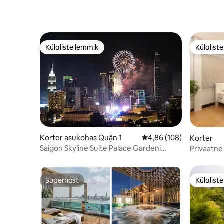
Külaliste lemmik
Külalist
Külaliste lemmik
Külalist
Korter asukohas Quận 1
Keskmine hinnang 4,86/
4,86 (108)
Korter
Saigon Skyline Suite Palace Gardeni
Privaatne
kõrval
s
Superhost
Külalist
Superhost
Külalist