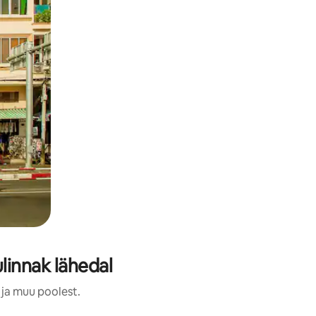
linnak lähedal
 ja muu poolest.