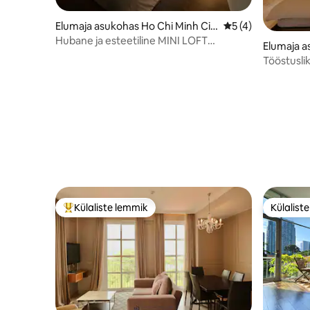
Elumaja asukohas Ho Chi Minh Cit
Keskmine hinnang
5 (4)
y
Hubane ja esteetiline MINI LOFT
Elumaja a
puhkepaik • D1 City Center
nh
Tööstuslik
kesklinnas
Külaliste lemmik
Külalist
Külaliste suur lemmik
Külalist