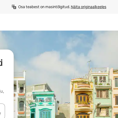
Osa teabest on masintõlgitud. 
Näita originaalkeeles
i
u,
ahvidega või puuduta või tõmba mööda ekraani.