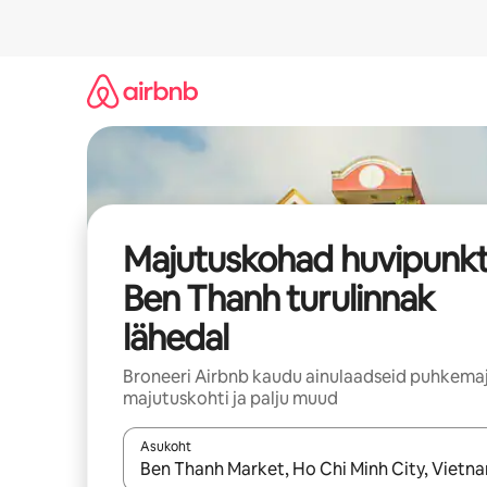
Liigu
sisu
juurde
Majutuskohad huvipunkt
Ben Thanh turulinnak
lähedal
Broneeri Airbnb kaudu ainulaadseid puhkemaj
majutuskohti ja palju muud
Asukoht
Kui tulemused on kuvatud, liigu ekraanil noolekl