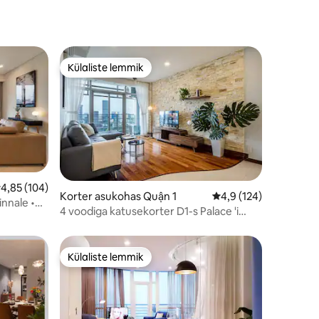
Külaliste lemmik
Külaliste lemmik
eskmine hinnang 4,85/5, 104 hinnangut
4,85 (104)
Korter asukohas Quận 1
Keskmine hinnang 4,9
4,9 (124)
innale •
4 voodiga katusekorter D1-s Palace 'i
kõrval - Bitexco View
Külaliste lemmik
Külaliste lemmik