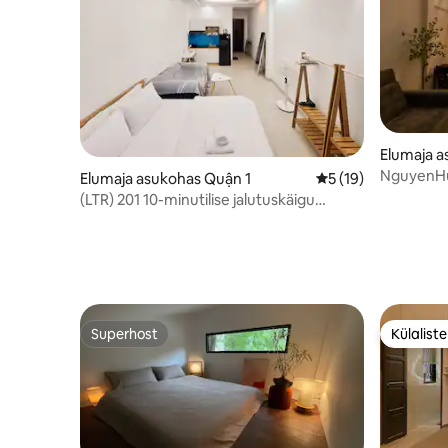
Elumaja a
NguyenH
Elumaja asukohas Quận 1
Keskmine hinnang 5
5 (19)
jalutustä
(LTR) 201 10-minutilise jalutuskäigu
lähedal
kaugusel BUVEN ja Bentan turgudest
Superhost
Külalist
Superhost
Külalist