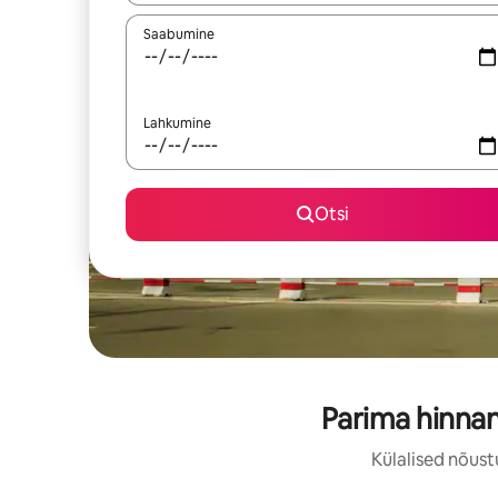
Saabumine
Lahkumine
Otsi
Parima hinnan
Külalised nõust