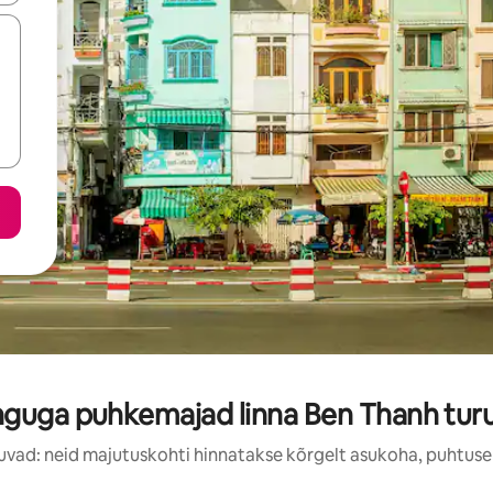
guga puhkemajad linna Ben Thanh turu
uvad: neid majutuskohti hinnatakse kõrgelt asukoha, puhtuse