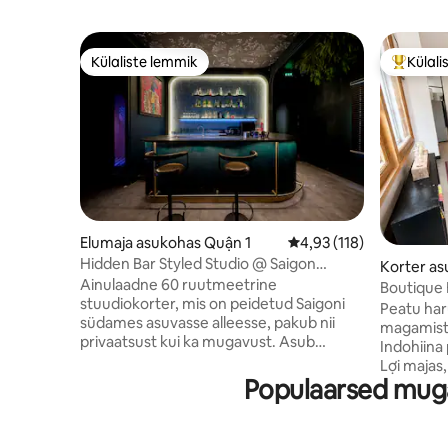
Külaliste lemmik
Külali
Külaliste lemmik
Külalist
Elumaja asukohas Quận 1
Keskmine hinnang 4,93
4,93 (118)
Hidden Bar Styled Studio @ Saigon
Korter as
Alleyway
Ainulaadne 60 ruutmeetrine
Boutique
stuudiokorter, mis on peidetud Saigoni
kesklinna
Peatu har
südames asuvasse alleesse, pakub nii
magamisto
privaatsust kui ka mugavust. Asub
Indohiina 
ridaelamu teisel korrusel, otse hubase
Lợi majas
BeanThere Café kohviku kohal esimesel
Populaarsed muga
vastas. Ma
korrusel, sobib ideaalselt külalistele, kes
puitmööbli
armastavad stiilset elamist ja suurepärast
sisustust
kohvi vaid mõne sammu kaugusel. Ainult
täiskasvan