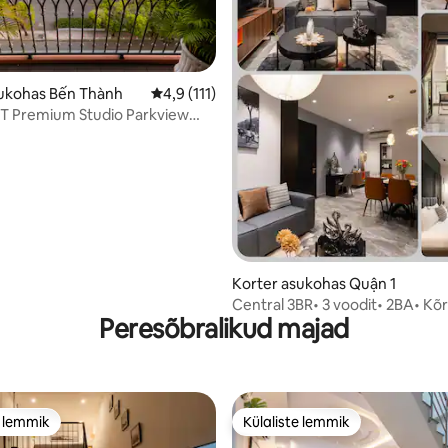
sukohas Bến Thành
Keskmine hinnang 4,9/5, 111 hinnangut
4,9 (111)
PT Premium Studio Parkview
1
5, 109 hinnangut
Korter asukohas Quận 1
Central 3BR• 3 voodit• 2BA• K
Peresõbralikud majad
Infinity bassein
e lemmik
Külaliste lemmik
e lemmik
Külaliste lemmik