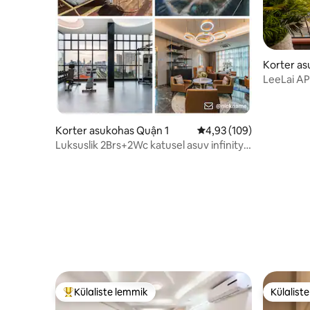
Korter a
LeeLai A
Center D
Korter asukohas Quận 1
Keskmine hinnang 4,93/
4,93 (109)
Luksuslik 2Brs+2Wc katusel asuv infinity-
bassein, jõusaal
Külaliste lemmik
Külalist
Külaliste suur lemmik
Külalist