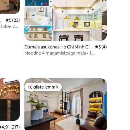
Ci
Keskmine hinnang 5/5, 23 hinnangut
5 (23)
stuba• 7
Elumaja asukohas Ho Chi Minh Cit
Keskmine hinnang
5 (4)
y
Moodne 4 magamistoaga maja • 1.
ringkonna südames
Külaliste lemmik
Külaliste lemmik
Keskmine hinnang 4,91/5, 217 hinnangut
4,91 (217)