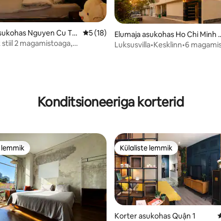
 5/5, 4 hinnangut
sukohas Nguyen Cu Tri
Keskmine hinnang 5/5, 18 hinnangut
5 (18)
Elumaja asukohas Ho Chi Minh 
 stiil 2 magamistoaga,
ty
Luksusvilla•Kesklinn•6 magami
 D1, 500 m Bui Vienist
WC-d•Bassein•Saun•KTV•Bi-a
Konditsioneeriga korterid
e lemmik
Külaliste lemmik
e lemmik
Külaliste lemmik
Korter asukohas Quận 1