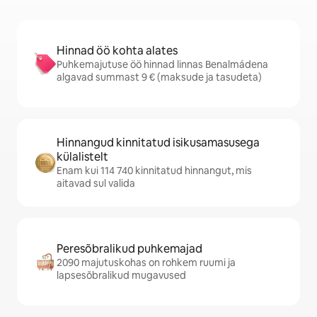
Hinnad öö kohta alates
Puhkemajutuse öö hinnad linnas Benalmádena
algavad summast 9 € (maksude ja tasudeta)
Hinnangud kinnitatud isikusamasusega
külalistelt
Enam kui 114 740 kinnitatud hinnangut, mis
aitavad sul valida
Peresõbralikud puhkemajad
2090 majutuskohas on rohkem ruumi ja
lapsesõbralikud mugavused