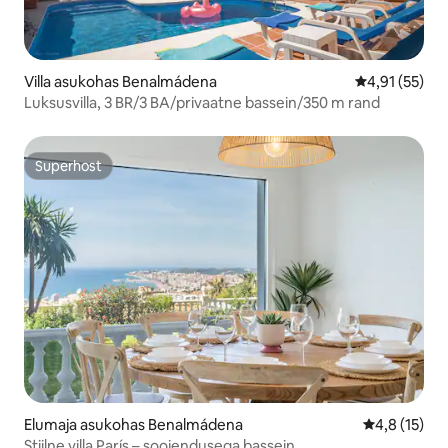
Villa asukohas Benalmádena
Keskmine hin
4,91 (55)
Luksusvilla, 3 BR/3 BA/privaatne bassein/350 m rand
Superhost
Superhost
Elumaja asukohas Benalmádena
Keskmine hi
4,8 (15)
Stiilne villa París – soojendusega bassein