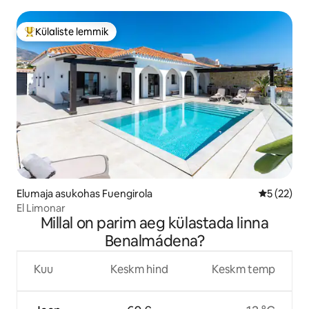
Villa
Külaliste lemmik
Külaliste suur lemmik
Elumaja asukohas Fuengirola
Keskmine 
5 (22)
El Limonar
Millal on parim aeg külastada linna
Benalmádena?
Kuu
Keskm hind
Keskm temp