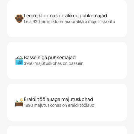
Lemmikloomasõbralikud puhkemajad
Leia 920 lemmikloomasõbralikku majutuskohta
Basseiniga puhkemajad
3950 majutuskohas on bassein
Eraldi töölauaga majutuskohad
1890 majutuskohas on eraldi töölaud