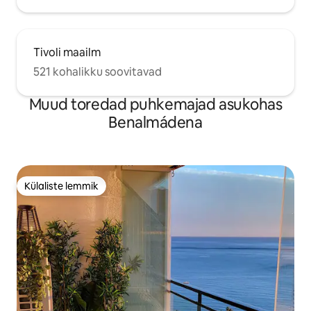
las normas de la comunidad. Toallas de
playa, silla/hamaca y sombrilla de playa
gratuitas. Cuna y trona gratuita bajo
petición. Limpieza gratuita una vez a la
Tivoli maailm
semana para estancias superiores a 7
521 kohalikku soovitavad
noches.
Muud toredad puhkemajad asukohas
Benalmádena
Külaliste lemmik
Külaliste lemmik