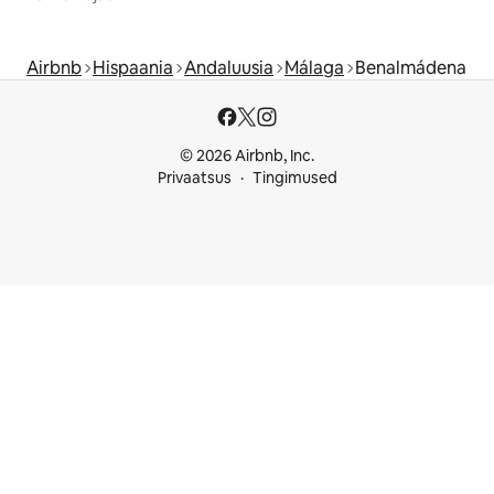
Airbnb
Hispaania
Andaluusia
Málaga
Benalmádena
© 2026 Airbnb, Inc.
Privaatsus
Tingimused