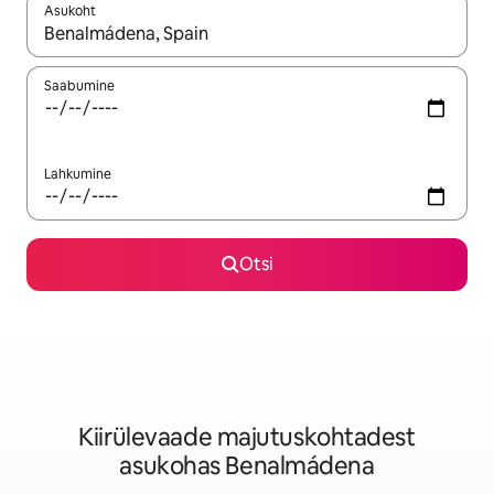
Asukoht
Kui tulemused on kuvatud, liigu ekraanil nooleklahvidega või 
Saabumine
Lahkumine
Otsi
Kiirülevaade majutuskohtadest
asukohas Benalmádena