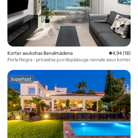
Korter asukohas Benalmádena
Keskmine hin
4,94 (18)
Perla Negra - privaatse juurdepääsuga rannale asuv korter
Superhost
Superhost