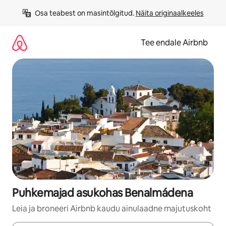
Liigu
Osa teabest on masintõlgitud. 
Näita originaalkeeles
sisu
juurde
Tee endale Airbnb
Puhkemajad asukohas Benalmádena
Leia ja broneeri Airbnb kaudu ainulaadne majutuskoht