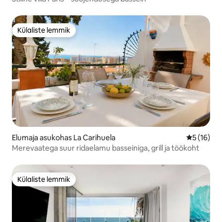
Külaliste lemmik
Külaliste lemmik
Elumaja asukohas La Carihuela
Keskmine 
5 (16)
Merevaatega suur ridaelamu basseiniga, grill ja töökoht
Külaliste lemmik
Külaliste lemmik