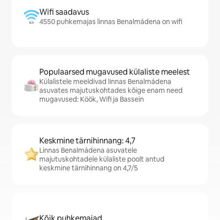
Wifi saadavus
4550 puhkemajas linnas Benalmádena on wifi
Populaarsed mugavused külaliste meelest
Külalistele meeldivad linnas Benalmádena
asuvates majutuskohtades kõige enam need
mugavused: Köök, Wifi ja Bassein
Keskmine tärnihinnang: 4,7
Linnas Benalmádena asuvatele
majutuskohtadele külaliste poolt antud
keskmine tärnihinnang on 4,7/5
Kõik puhkemajad