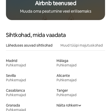
Airbnb teenused
Muuda oma peatumine veel erilisemaks
Sihtkohad, mida vaadata
Läheduses asuvad sihtkohad
Muud tüüpi majutuskohad
Madrid
Málaga
Puhkemajad
Puhkemajad
Sevilla
Alicante
Puhkemajad
Puhkemajad
Casablanca
Tanger
Puhkemajad
Puhkemajad
Granada
Näita rohkem
Puhkemajad