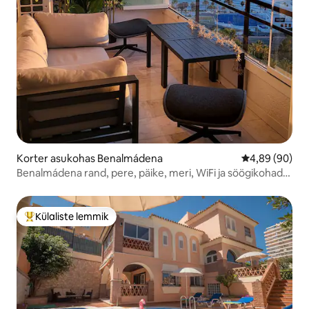
Korter asukohas Benalmádena
Keskmine hinn
4,89 (90)
Benalmádena rand, pere, päike, meri, WiFi ja söögikohad,
uus
Külaliste lemmik
Külaliste suur lemmik