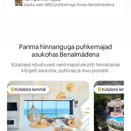
Vaata veel 4850 puhkemaja linnas Benalmádena
Parima hinnanguga puhkemajad
asukohas Benalmádena
Külalised nõustuvad: neid majutuskohti hinnatakse
kõrgelt asukoha, puhtuse ja muu poolest.
Külaliste lemmik
Külaliste lemm
Külaliste suur lemmik
Külaliste suur le