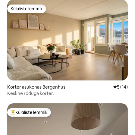
Külaliste lemmik
Külaliste lemmik
Korter asukohas Bergenhus
Keskmine 
5 (14)
Keskne rõduga korter.
Külaliste lemmik
Külaliste suur lemmik