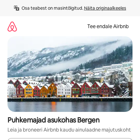
Liigu
Osa teabest on masintõlgitud. 
Näita originaalkeeles
sisu
juurde
Tee endale Airbnb
Puhkemajad asukohas Bergen
Leia ja broneeri Airbnb kaudu ainulaadne majutuskoht