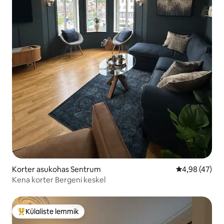
Korter asukohas Sentrum
Keskmine hin
4,98 (47)
Kena korter Bergeni keskel
Külaliste lemmik
Külaliste suur lemmik