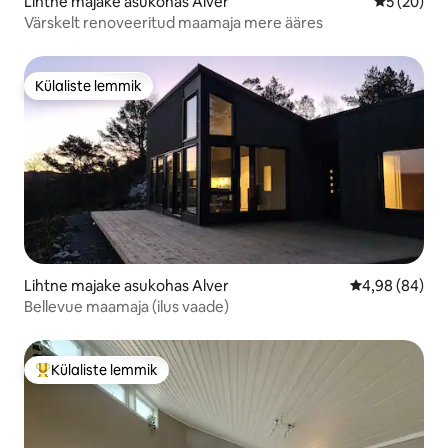
Lihtne majake asukohas Alver
Keskmine h
5 (20)
Värskelt renoveeritud maamaja mere ääres
Külaliste lemmik
Külaliste lemmik
Lihtne majake asukohas Alver
Keskmine hinn
4,98 (84)
Bellevue maamaja (ilus vaade)
Külaliste lemmik
Külaliste suur lemmik