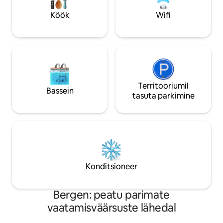
mänguväljak ja toidupood. Privaatne
oma kajaki või võtt
parkla koos privaatse laadijaga
erinevatel saartel r
Köök
Wifi
elektriautole (tasuta)
Territooriumil
Bassein
tasuta parkimine
Konditsioneer
Bergen: peatu parimate
vaatamisväärsuste lähedal