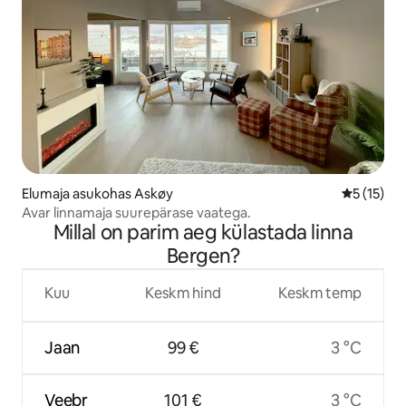
Elumaja asukohas Askøy
Keskmine 
5 (15)
Avar linnamaja suurepärase vaatega.
Millal on parim aeg külastada linna
Bergen?
Kuu
Keskm hind
Keskm temp
Jaan
99 €
3 °C
Veebr
101 €
3 °C