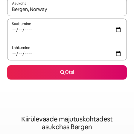
Asukoht
Kui tulemused on kuvatud, liigu ekraanil nooleklahvidega või 
Saabumine
Lahkumine
Otsi
Kiirülevaade majutuskohtadest
asukohas Bergen