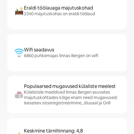
Eraldi töölauaga majutuskohad
2340 majutuskohas on eraldi töölaud
Wifi saadavus
6860 puhkemajas linnas Bergen on wifi
Populaarsed mugavused külaliste meelest
Külalistele meeldivad linnas Bergen asuvates
majutuskohtades kõige enam need mugavused:
Iseseisev sisseregistreerimine, Jõusaal ja Grill
Keskmine tärnihinnang: 4,8