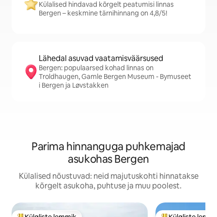
Külalised hindavad kõrgelt peatumisi linnas
Bergen – keskmine tärnihinnang on 4,8/5!
Lähedal asuvad vaatamisväärsused
Bergen: populaarsed kohad linnas on
Troldhaugen, Gamle Bergen Museum - Bymuseet
i Bergen ja Løvstakken
Parima hinnanguga puhkemajad
asukohas Bergen
Külalised nõustuvad: neid majutuskohti hinnatakse
kõrgelt asukoha, puhtuse ja muu poolest.
Külaliste lemmik
Külaliste lemm