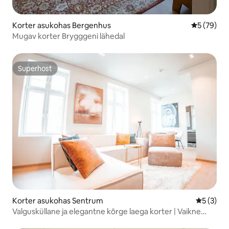
Korter asukohas Bergenhus
Keskmine h
5 (79)
Mugav korter Brygggeni lähedal
Superhost
Superhost
Korter asukohas Sentrum
Keskmine
5 (3)
Valgusküllane ja elegantne kõrge laega korter | Vaikne
kesklinn