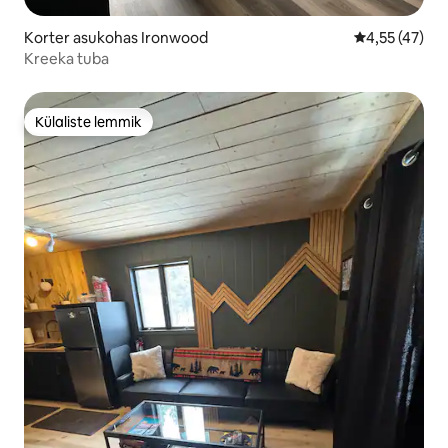
Korter asukohas Ironwood
Keskmine hin
4,55 (47)
Kreeka tuba
Külaliste lemmik
Külaliste lemmik