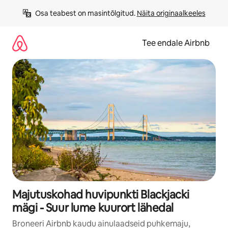
Liigu
Osa teabest on masintõlgitud. 
Näita originaalkeeles
sisu
juurde
Tee endale Airbnb
Majutuskohad huvipunkti Blackjacki
mägi - Suur lume kuurort lähedal
Broneeri Airbnb kaudu ainulaadseid puhkemaju,