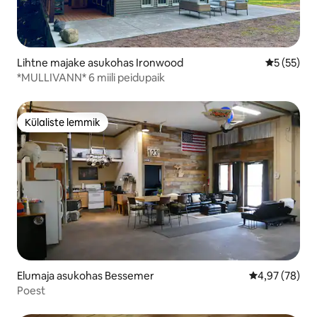
Lihtne majake asukohas Ironwood
Keskmine 
5 (55)
*MULLIVANN* 6 miili peidupaik
Külaliste lemmik
Külaliste lemmik
Elumaja asukohas Bessemer
Keskmine hinn
4,97 (78)
Poest