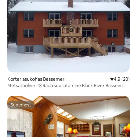
Korter asukohas Bessemer
Keskmine hin
4,9 (20)
Metsatööline #3 Rada suusatamine Black River Basseinis
Superhost
Superhost