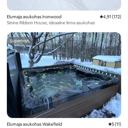
Elumaja asukohas Ironwood
Keskmine hinn
4,91 (172)
Sinine Ribbon House, ideaalne linna asukohas
Superhost
Superhost
Elumaja asukohas Wakefield
Keskmine 
5 (11)