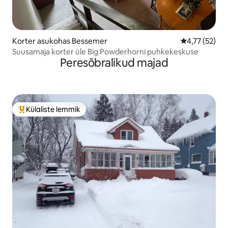
Korter asukohas Bessemer
Keskmine hin
4,77 (52)
Suusamaja korter üle Big Powderhorni puhkekeskuse
Peresõbralikud majad
Külaliste lemmik
Külaliste suur lemmik