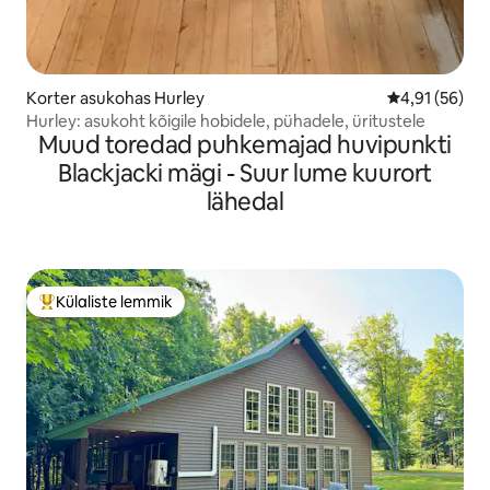
Korter asukohas Hurley
Keskmine hin
4,91 (56)
Hurley: asukoht kõigile hobidele, pühadele, üritustele
Muud toredad puhkemajad huvipunkti
Blackjacki mägi - Suur lume kuurort
lähedal
Külaliste lemmik
Külaliste suur lemmik