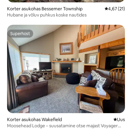
Korter asukohas Bessemer Township
Keskmine hin
4,67 (21)
Hubane ja võluv puhkus koske nautides
Superhost
Superhost
Korter asukohas Wakefield
Uus maju
Uus
Moosehead Lodge – suusatamine otse majast Voyager
Trailil