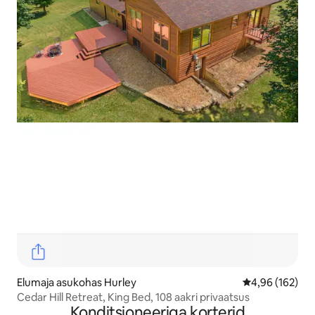
Elumaja asukohas Hurley
Keskmine hinn
4,96 (162)
Cedar Hill Retreat, King Bed, 108 aakri privaatsus
Konditsioneeriga korterid