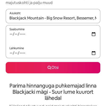
majutuskohti ja palju muud
Asukoht
Kui tulemused on kuvatud, liigu ekraanil nooleklahvidega või 
Saabumine
Lahkumine
Otsi
Parima hinnanguga puhkemajad linna
Blackjacki mägi - Suur lume kuurort
lähedal