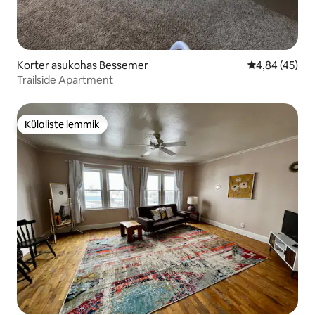
Korter asukohas Bessemer
Keskmine hin
4,84 (45)
Trailside Apartment
Külaliste lemmik
Külaliste lemmik