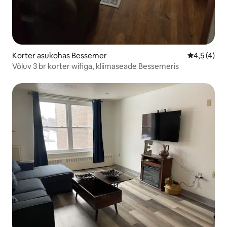
Korter asukohas Bessemer
Keskmine h
4,5 (4)
Võluv 3 br korter wifiga, kliimaseade Bessemeris