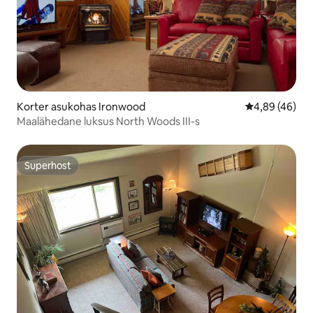
Korter asukohas Ironwood
Keskmine hinn
4,89 (46)
Maalähedane luksus North Woods III-s
Superhost
Superhost