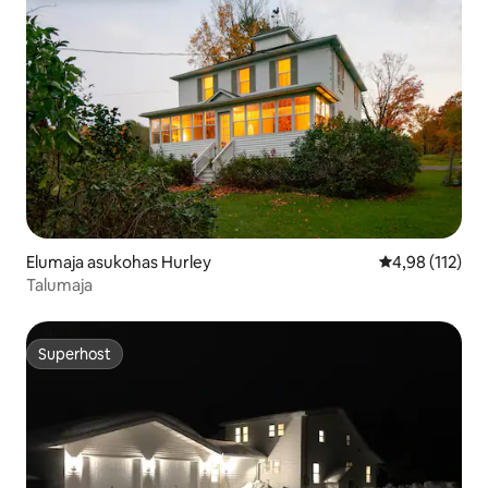
Elumaja asukohas Hurley
Keskmine hinn
4,98 (112)
Talumaja
Superhost
Superhost