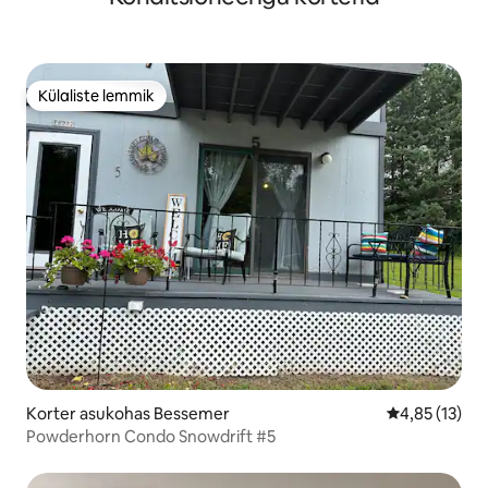
Külaliste lemmik
Külaliste lemmik
Korter asukohas Bessemer
Keskmine hin
4,85 (13)
Powderhorn Condo Snowdrift #5