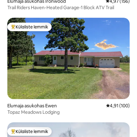
Elumaja asukohas Ironwood
Keskmine hinn
4,97 (156)
Trail Riders Haven-Heated Garage-1 Block ATV Trail
Külaliste lemmik
Külaliste suur lemmik
Elumaja asukohas Ewen
Keskmine hinn
4,91 (100)
Topaz Meadows Lodging
Külaliste lemmik
Külaliste suur lemmik