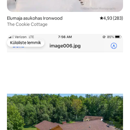
Elumaja asukohas Ironwood
Keskmine hinna
4,93 (283)
The Cookie Cottage
Külaliste lemmik
Külaliste lemmik