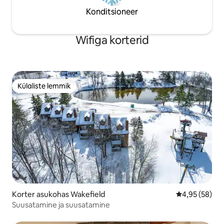
Konditsioneer
Wifiga korterid
Külaliste lemmik
Külaliste lemmik
Korter asukohas Wakefield
Keskmine hinn
4,95 (58)
Suusatamine ja suusatamine