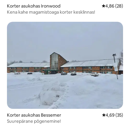
Korter asukohas Ironwood
Keskmine hinn
4,86 (28)
Kena kahe magamistoaga korter kesklinnas!
Korter asukohas Bessemer
Keskmine hinn
4,69 (35)
Suurepärane põgenemine!