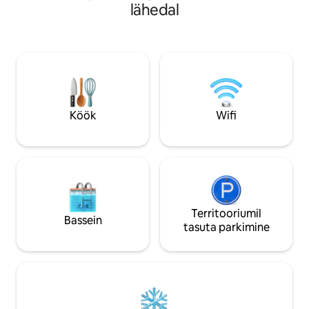
täielikult varustatud köök ja kohvibaar.
lähedal
Gogebic College & 
Lõõgastu seedrisaunas või kogune
kaugusel Superiori
tuleaseme ümber. Lemmikloomad on
privaatne metsam
lubatud, koht on avar ja mugavustega
suvel, privaatne p
täis – see on ideaalne Northwoodsi
korral talvel 1 kios
puhkusekoht aastaringselt. ⭐ Külalised
peatumisega kaasn
ütlevad pidevalt, et see on parim Airbnb
hommikusöök!
majutuskoht, kus nad on peatunud – tule
ja vaata, miks!
Köök
Wifi
Territooriumil
Bassein
tasuta parkimine