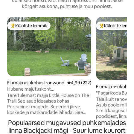
Külalised nõustuvad: neid majutuskohti hinnatakse
kõrgelt asukoha, puhtuse ja muu poolest.
Külaliste lemmik
Külaliste lemm
Külaliste suur lemmik
Külaliste suur le
Elumaja asukohas Ironwood
Keskmine hinnang 4,99/5, 222 h
4,99 (222)
Elumaja asukohas
Hubane majutuskoht
"Pagarikoda Bung
Trailil|Saun|Lemmikloomad|Järved|Rajad|Joad
Tere tulemast majja Little House on The
majutuskohad ja lo
Täielikult renoveeri
Trail! See asub ideaalses kohas
Asub poole miili k
Porcupine'i mägede, Superiori järve,
2 miili kaugusel aja
koskede ja matkaradade lähedal. See
poodidest, linna ä
laitmatult puhas ja läbimõeldud disainiga
Populaarsed mugavused puhkemajades
Township=suurepä
majutuskoht ühendab endas vanaaegse
minuti kaugusel B
linna Blackjacki mägi - Suur lume kuurort
võlu ja kaasaegse mugavuse ning seal on
ja Copper Peakist,