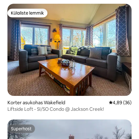
Külaliste lemmik
Külaliste lemmik
Korter asukohas Wakefield
Keskmine hinn
4,89 (36)
Liftside Loft - SI/SO Condo @ Jackson Creek!
Superhost
Superhost