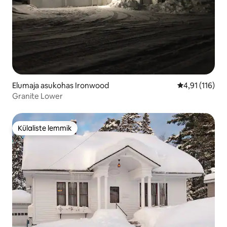
Elumaja asukohas Ironwood
Keskmine hinn
4,91 (116)
Granite Lower
Külaliste lemmik
Külaliste lemmik