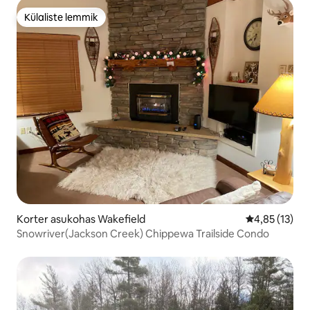
Külaliste lemmik
Külaliste lemmik
Korter asukohas Wakefield
Keskmine hin
4,85 (13)
Snowriver(Jackson Creek) Chippewa Trailside Condo