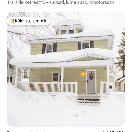
Trailside Retreat#3 – suusad, lumelauad, mootorsaan
Külaliste lemmik
Külaliste suur lemmik