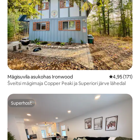
Mägisuvila asukohas Ironwood
Keskmine hinn
4,95 (171)
Šveitsi mägimaja Copper Peaki ja Superiori järve lähedal
Superhost
Superhost