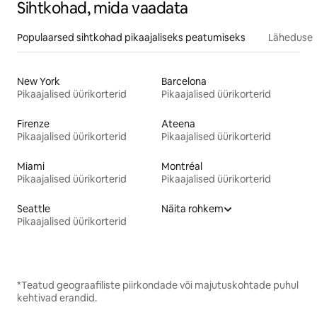
Sihtkohad, mida vaadata
Populaarsed sihtkohad pikaajaliseks peatumiseks
Läheduses
New York
Barcelona
Pikaajalised üürikorterid
Pikaajalised üürikorterid
Firenze
Ateena
Pikaajalised üürikorterid
Pikaajalised üürikorterid
Miami
Montréal
Pikaajalised üürikorterid
Pikaajalised üürikorterid
Seattle
Näita rohkem
Pikaajalised üürikorterid
*Teatud geograafiliste piirkondade või majutuskohtade puhul
kehtivad erandid.