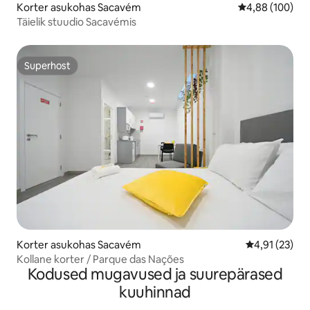
Korter asukohas Sacavém
Keskmine hinna
4,88 (100)
Täielik stuudio Sacavémis
Superhost
Superhost
Korter asukohas Sacavém
Keskmine hin
4,91 (23)
Kollane korter / Parque das Nações
Kodused mugavused ja suurepärased
kuuhinnad