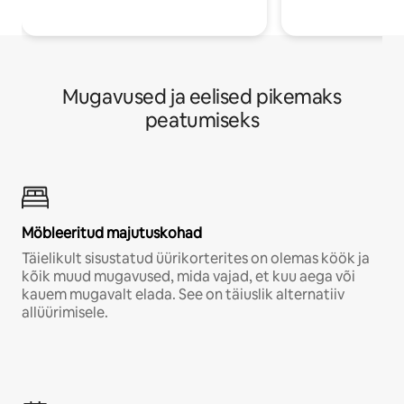
Mugavused ja eelised pikemaks
peatumiseks
Möbleeritud majutuskohad
Täielikult sisustatud üürikorterites on olemas köök ja
kõik muud mugavused, mida vajad, et kuu aega või
kauem mugavalt elada. See on täiuslik alternatiiv
allüürimisele.