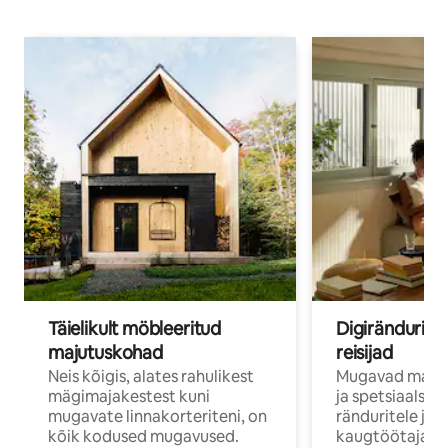
Täielikult möbleeritud
Digirändurid j
majutuskohad
reisijad
Neis kõigis, alates rahulikest
Mugavad majut
mägimajakestest kuni
ja spetsiaalse 
mugavate linnakorteriteni, on
ränduritele ja
kõik kodused mugavused.
kaugtöötajatel