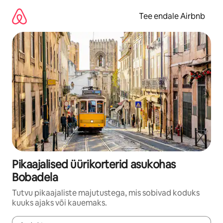
Liigu
sisu
Tee endale Airbnb
juurde
Pikaajalised üürikorterid asukohas
Bobadela
Tutvu pikaajaliste majutustega, mis sobivad koduks
kuuks ajaks või kauemaks.