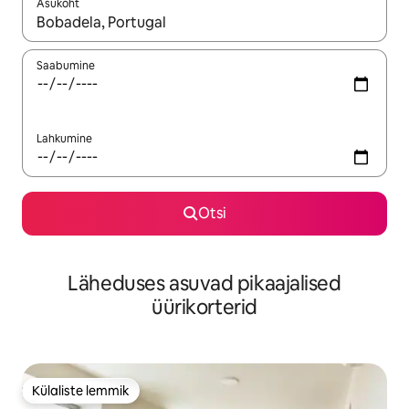
Asukoht
Kui tulemused on kuvatud, liigu ekraanil nooleklahvidega või 
Saabumine
Lahkumine
Otsi
Läheduses asuvad pikaajalised
üürikorterid
Külaliste lemmik
Külaliste lemmik