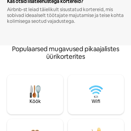
Kas otsid lisateenustega kortereid?
Airbnb-st leiad täielikult sisustatud kortereid, mis
sobivad ideaalselt töötajate majutamise ja teise kohta
kolimisega seotud vajadustega.
Populaarsed mugavused pikaajalistes
üürikorterites
Köök
Wifi