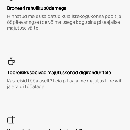
Broneeri rahuliku südamega
Hinnatud meie usaldatud külalistekogukonna poolt ja
ööpäevaringse toe võimalusega kogu sinu pikaajalise
majutuse vältel.
Tööreisiks sobivad majutuskohad digiränduritele
Kas reisid tööalaselt? Leia pikaajaline majutus kiire wifi
ja eraldi tööalaga.