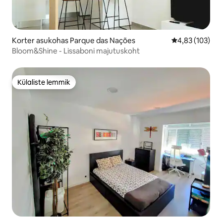
Korter asukohas Parque das Nações
Keskmine hinn
4,83 (103)
Bloom&Shine - Lissaboni majutuskoht
Külaliste lemmik
Külaliste lemmik