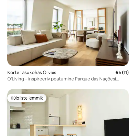
Korter asukohas Olivais
Keskmine 
5 (11)
O'Living – inspireeriv peatumine Parque das Naçõesi
lähedal
Külaliste lemmik
Külaliste lemmik