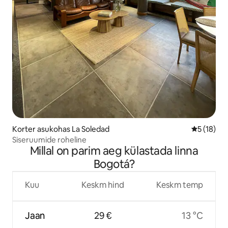
Korter asukohas La Soledad
Keskmine 
5 (18)
Siseruumide roheline
Millal on parim aeg külastada linna
Bogotá?
Kuu
Keskm hind
Keskm temp
Jaan
29 €
13 °C