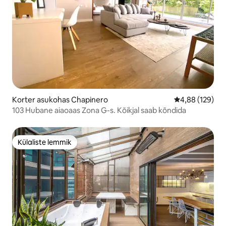
Korter asukohas Chapinero
Keskmine hinn
4,88 (129)
103 Hubane aiaoaas Zona G-s. Kõikjal saab kõndida
Külaliste lemmik
Külaliste lemmik