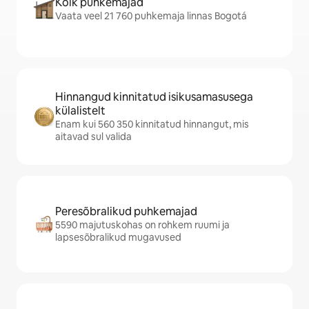
Kõik puhkemajad
Vaata veel 21 760 puhkemaja linnas Bogotá
Hinnangud kinnitatud isikusamasusega
külalistelt
Enam kui 560 350 kinnitatud hinnangut, mis
aitavad sul valida
Peresõbralikud puhkemajad
5590 majutuskohas on rohkem ruumi ja
lapsesõbralikud mugavused