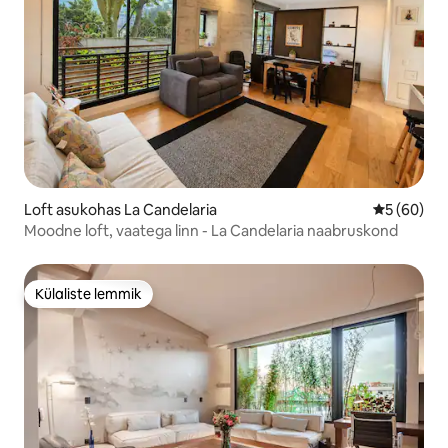
Loft asukohas La Candelaria
Keskmine h
5 (60)
Moodne loft, vaatega linn - La Candelaria naabruskond
Külaliste lemmik
Külaliste lemmik