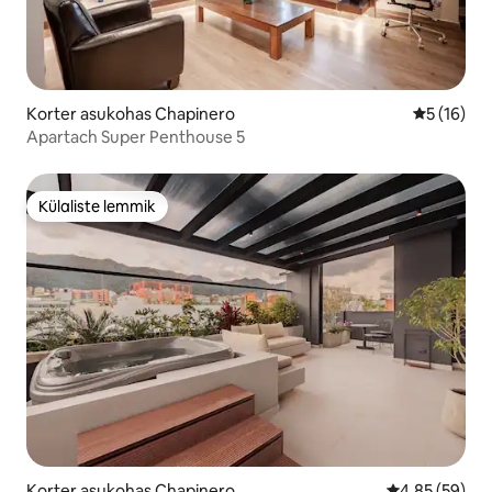
Korter asukohas Chapinero
Keskmine 
5 (16)
Apartach Super Penthouse 5
Külaliste lemmik
Külaliste lemmik
Korter asukohas Chapinero
Keskmine hinn
4,85 (59)