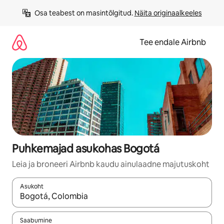
Liigu
Osa teabest on masintõlgitud. 
Näita originaalkeeles
sisu
juurde
Tee endale Airbnb
Puhkemajad asukohas Bogotá
Leia ja broneeri Airbnb kaudu ainulaadne majutuskoht
Asukoht
Kui tulemused on kuvatud, liigu ekraanil nooleklahvidega või 
Saabumine