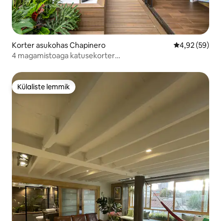
Korter asukohas Chapinero
Keskmine hinn
4,92 (59)
4 magamistoaga katusekorter
mullivanni/sauna/terrassiga
Külaliste lemmik
Külaliste lemmik