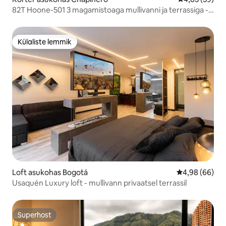
82T Hoone-501 3 magamistoaga mullivanni ja terrassiga -
T-tsoon
Külaliste lemmik
Külaliste lemmik
Loft asukohas Bogotá
Keskmine hinn
4,98 (66)
Usaquén Luxury loft - mullivann privaatsel terrassil
Superhost
Superhost