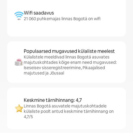
Wifi saadavus
21 060 puhkemajas linnas Bogotá on wifi
Populaarsed mugavused külaliste meelest
Külalistele meeldivad linnas Bogotá asuvates
majutuskohtades kõige enam need mugavused:
Iseseisev sisseregistreerimine, Pikaajalised
majutused ja Jõusaal
Keskmine tärnihinnang: 4,7
Linnas Bogotá asuvatele majutuskohtadele
külaliste poolt antud keskmine tärnihinnang on
4,7/5