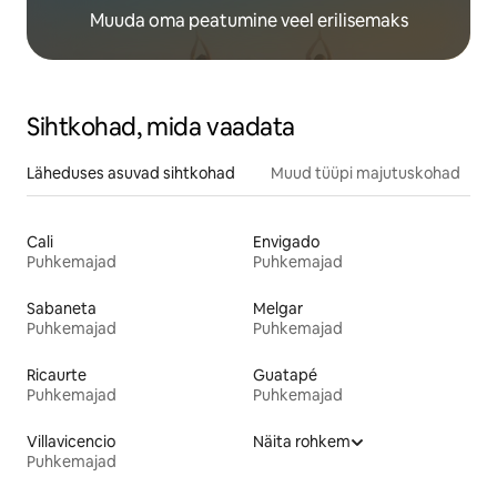
Muuda oma peatumine veel erilisemaks
Sihtkohad, mida vaadata
Läheduses asuvad sihtkohad
Muud tüüpi majutuskohad
Cali
Envigado
Puhkemajad
Puhkemajad
Sabaneta
Melgar
Puhkemajad
Puhkemajad
Ricaurte
Guatapé
Puhkemajad
Puhkemajad
Villavicencio
Näita rohkem
Puhkemajad