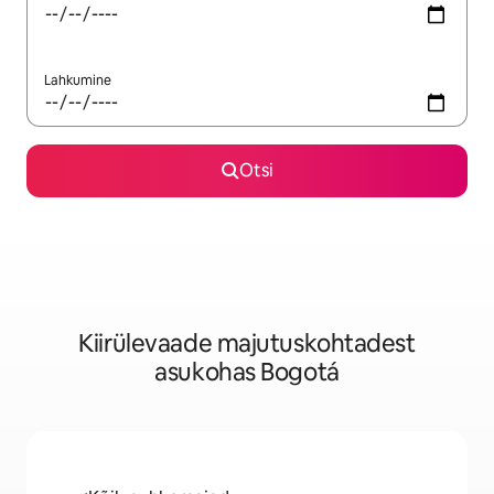
Lahkumine
Otsi
Kiirülevaade majutuskohtadest
asukohas Bogotá