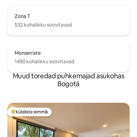
Zona T
532 kohalikku soovitavad
Monserrate
1490 kohalikku soovitavad
Muud toredad puhkemajad asukohas
Bogotá
Külaliste lemmik
Külaliste suur lemmik