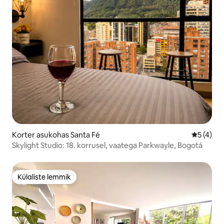
Korter asukohas Santa Fé
Keskmine
5 (4)
Skylight Studio: 18. korrusel, vaatega Parkwayle, Bogotá
Külaliste lemmik
Külaliste lemmik