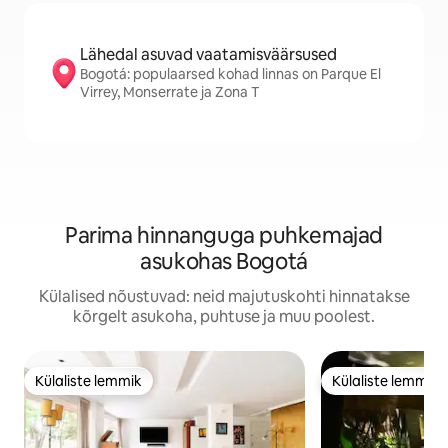
Lähedal asuvad vaatamisväärsused
Bogotá: populaarsed kohad linnas on Parque El
Virrey, Monserrate ja Zona T
Parima hinnanguga puhkemajad
asukohas Bogotá
Külalised nõustuvad: neid majutuskohti hinnatakse
kõrgelt asukoha, puhtuse ja muu poolest.
Külaliste lemmik
Külaliste lemmik
Külaliste lemmik
Külaliste lemmik