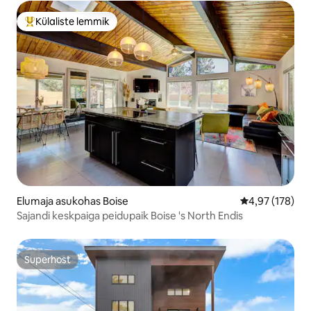
Külaliste lemmik
Külaliste suur lemmik
Elumaja asukohas Boise
Keskmine hinn
4,97 (178)
Sajandi keskpaiga peidupaik Boise 's North Endis
Superhost
Superhost