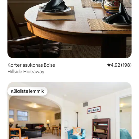
Korter asukohas Boise
Keskmine hinn
4,92 (198)
Hillside Hideaway
Külaliste lemmik
Külaliste lemmik