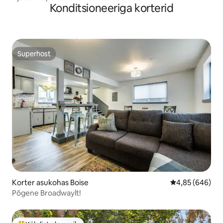
Konditsioneeriga korterid
Superhost
Superhost
Korter asukohas Boise
Keskmine hinna
4,85 (646)
Põgene Broadwaylt!