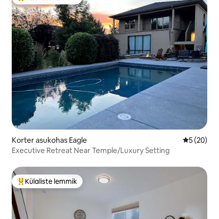
Külaliste suur lemmik
Korter asukohas Eagle
Keskmine h
5 (20)
Executive Retreat Near Temple/Luxury Setting
Külaliste lemmik
Külaliste suur lemmik