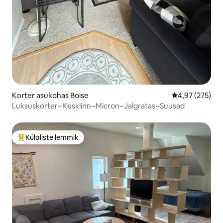
Korter asukohas Boise
Keskmine hinna
4,97 (275)
Luksuskorter~Kesklinn~Micron~Jalgratas~Suusad
Külaliste lemmik
Külaliste suur lemmik