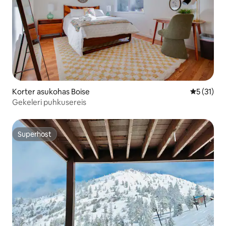
Korter asukohas Boise
Keskmine 
5 (31)
Gekeleri puhkusereis
Superhost
Superhost