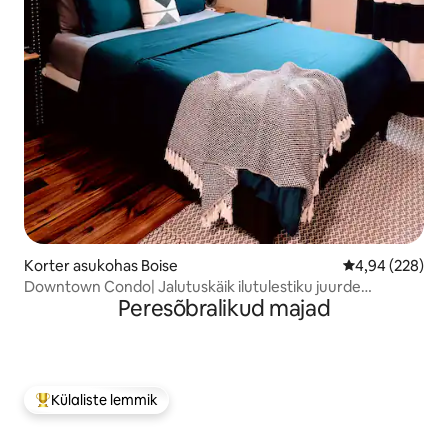
Korter asukohas Boise
Keskmine hinna
4,94 (228)
Downtown Condo| Jalutuskäik ilutulestiku juurde
Peresõbralikud majad
+baarid+restoranid
Külaliste lemmik
Külaliste suur lemmik