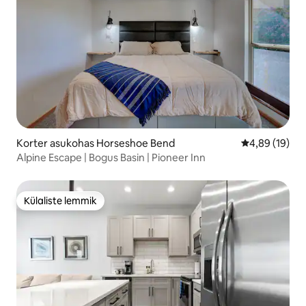
Korter asukohas Horseshoe Bend
Keskmine hin
4,89 (19)
Alpine Escape | Bogus Basin | Pioneer Inn
Külaliste lemmik
Külaliste lemmik