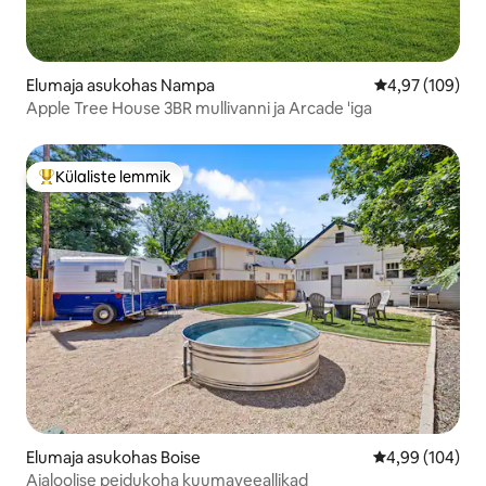
Elumaja asukohas Nampa
Keskmine hinna
4,97 (109)
Apple Tree House 3BR mullivanni ja Arcade 'iga
Külaliste lemmik
Külaliste suur lemmik
Elumaja asukohas Boise
Keskmine hinna
4,99 (104)
Ajaloolise peidukoha kuumaveeallikad