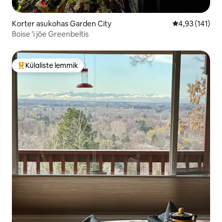
Korter asukohas Garden City
Keskmine hinn
4,93 (141)
Boise 'i jõe Greenbeltis
Külaliste lemmik
Külaliste suur lemmik