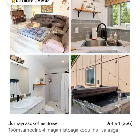
Külaliste lemmik
Külaliste suur lemmik
Elumaja asukohas Boise
Keskmine hinna
4,94 (266)
Rõõmsameelne 4 magamistoaga kodu mullivanniga