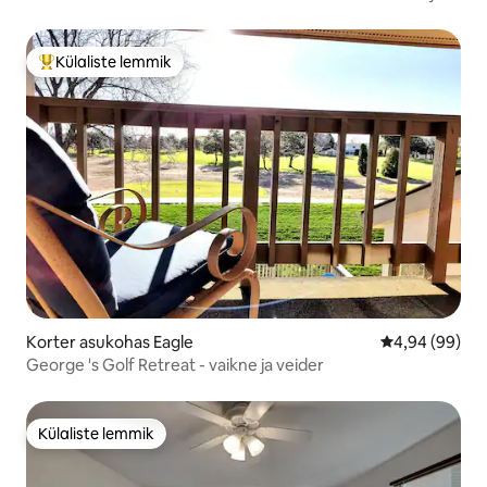
lennujaamast
Külaliste lemmik
Külaliste suur lemmik
Korter asukohas Eagle
Keskmine hinn
4,94 (99)
George 's Golf Retreat - vaikne ja veider
Külaliste lemmik
Külaliste lemmik