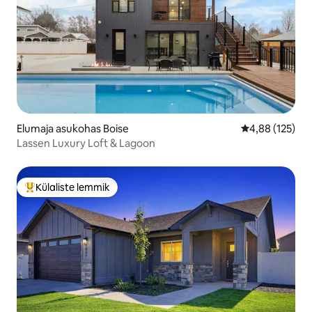
Elumaja asukohas Boise
Keskmine hinn
4,88 (125)
Lassen Luxury Loft & Lagoon
Külaliste lemmik
Külaliste suur lemmik