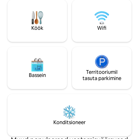
Lõõgastu selles avatud planeeringuga
paljudele populaa
majutuskohas, mis asub vaikses,
Viie minuti kaugu
puudega ääristatud N Endi
alast. Saadaval on puuküttega saun…
naabruskonnas. Boise’i kõige
hooajaline oja, ka
ihaldusväärsem asukoht Hyde Parkis +
suplust? Kitsetalled, kanad, hobused,
Köök
Wifi
5 minutit kesklinna. See kahe
kassid, koerad, hi
magamistoa ja päikesekamber, kus on
toredad inimesed.
eraldi töökoht, on täielikult sisustatud
kaasaegse sisustuse ja kõige vajalikuga.
Lemmikloomad ei ole lubatud
Territooriumil
Bassein
tasuta parkimine
Konditsioneer