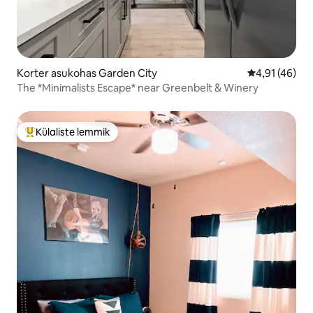
Korter asukohas Garden City
Keskmine hin
4,91 (46)
The *Minimalists Escape* near Greenbelt & Winery
Külaliste lemmik
Külaliste suur lemmik