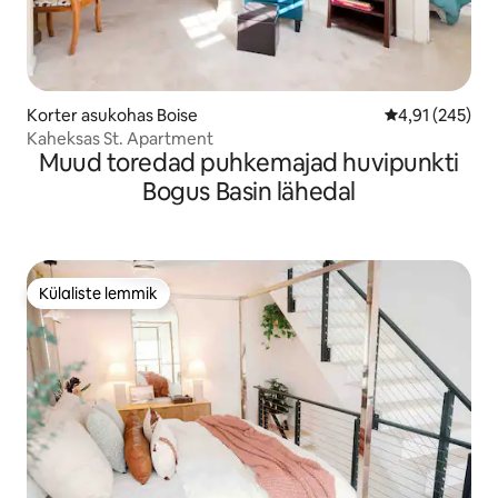
Korter asukohas Boise
Keskmine hinn
4,91 (245)
Kaheksas St. Apartment
Muud toredad puhkemajad huvipunkti
Bogus Basin lähedal
Külaliste lemmik
Külaliste lemmik