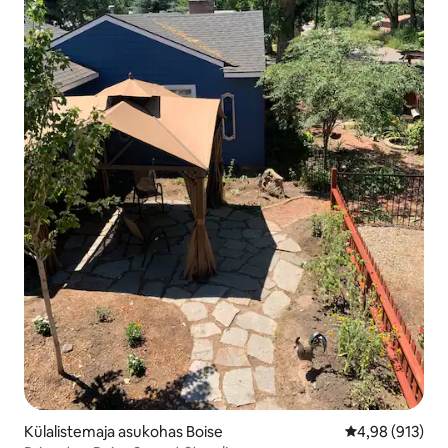
Külalistemaja asukohas Boise
Keskmine hinn
4,98 (913)