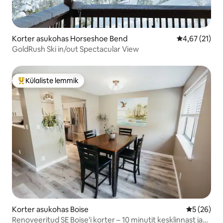
Korter asukohas Horseshoe Bend
Keskmine hin
4,67 (21)
GoldRush Ski in/out Spectacular View
Külaliste lemmik
Külaliste suur lemmik
Korter asukohas Boise
Keskmine h
5 (26)
Renoveeritud SE Boise'i korter – 10 minutit kesklinnast ja