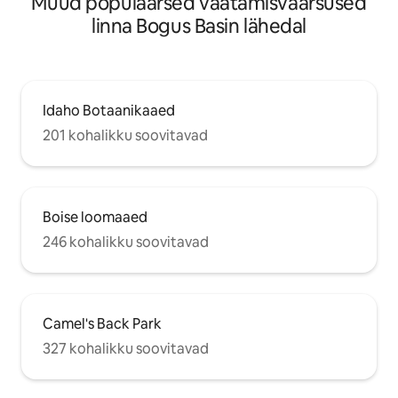
Muud populaarsed vaatamisväärsused
linna Bogus Basin lähedal
Idaho Botaanikaaed
201 kohalikku soovitavad
Boise loomaaed
246 kohalikku soovitavad
Camel's Back Park
327 kohalikku soovitavad