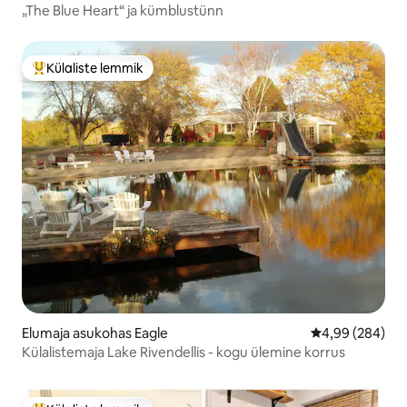
„The Blue Heart“ ja kümblustünn
Külaliste lemmik
Külaliste suur lemmik
Elumaja asukohas Eagle
Keskmine hinna
4,99 (284)
Külalistemaja Lake Rivendellis - kogu ülemine korrus