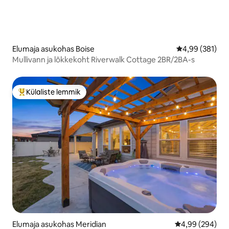
Elumaja asukohas Boise
Keskmine hinna
4,99 (381)
Mullivann ja lõkkekoht Riverwalk Cottage 2BR/2BA-s
Külaliste lemmik
Külaliste suur lemmik
Elumaja asukohas Meridian
Keskmine hinna
4,99 (294)