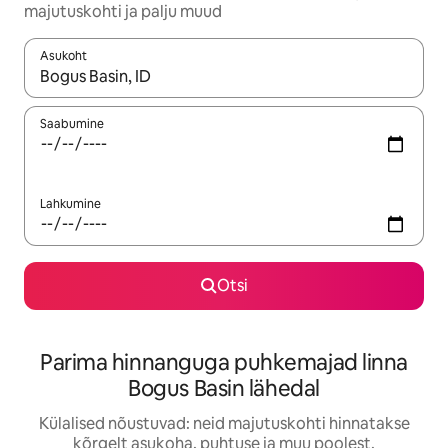
majutuskohti ja palju muud
Asukoht
Kui tulemused on kuvatud, liigu ekraanil nooleklahvidega või 
Saabumine
Lahkumine
Otsi
Parima hinnanguga puhkemajad linna
Bogus Basin lähedal
Külalised nõustuvad: neid majutuskohti hinnatakse
kõrgelt asukoha, puhtuse ja muu poolest.