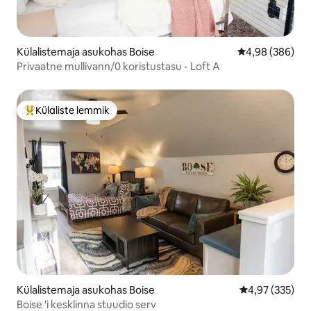
Külalistemaja asukohas Boise
Keskmine hinna
4,98 (386)
Privaatne mullivann/0 koristustasu - Loft A
Külaliste lemmik
Külaliste suur lemmik
Külalistemaja asukohas Boise
Keskmine hinna
4,97 (335)
Boise 'i kesklinna stuudio serv