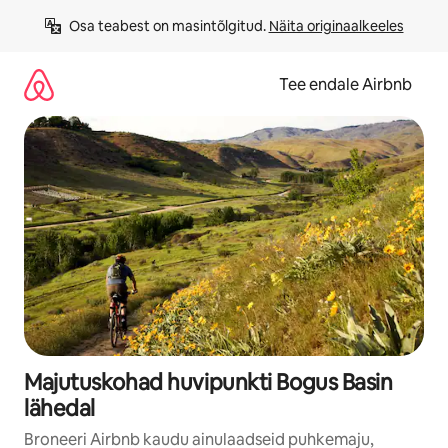
Liigu
Osa teabest on masintõlgitud. 
Näita originaalkeeles
sisu
juurde
Tee endale Airbnb
Majutuskohad huvipunkti Bogus Basin
lähedal
Broneeri Airbnb kaudu ainulaadseid puhkemaju,