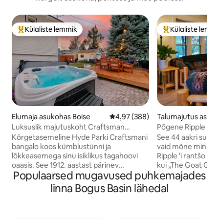
Külaliste lemmik
Külaliste lemm
Külaliste suur lemmik
Külaliste suur le
Elumaja asukohas Boise
Keskmine hinnang 4,97/5, 388 h
4,97 (388)
Talumajutus asuko
Luksuslik majutuskoht Craftsman
Põgene Ripple 'i r
@Hyde Park – mullivann + lõke
Kõrgetasemeline Hyde Parki Craftsmani
See 44 aakri suur
bangalo koos kümblustünni ja
vaid mõne minuti k
lõkkeasemega sinu isiklikus tagahoovi
Ripple 'i rantšo o
oaasis. See 1912. aastast pärinev
kui „The Goat Guy“ kodu. Nau
Populaarsed mugavused puhkemajades
ühekorruseline renoveeritud Craftsmani
mune, kitsepiima j
stiilis maja on tõeline pärl, mida
taevast. Ripple Ranchi eesmärk on
linna Bogus Basin lähedal
kaunistavad originaalsed puitdetailid ja
levitada headust, 
klassikalised sisseehitatud elemendid.
tänulikkust. Tee m
Gurmeeköök kohvi- ja teebaariga.
vahel või sõida l