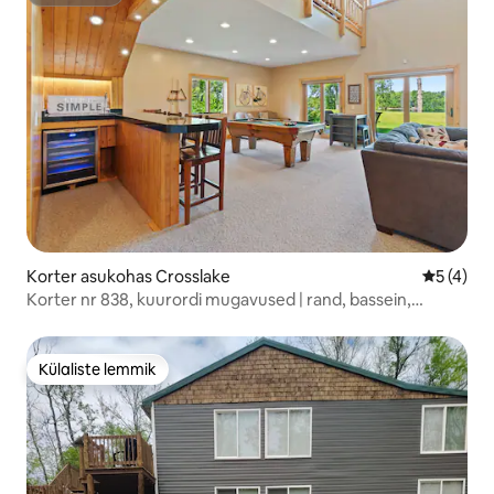
Superhost
Korter asukohas Crosslake
Keskmine
5 (4)
Korter nr 838, kuurordi mugavused | rand, bassein,
tuleasemed
Külaliste lemmik
Külaliste lemmik