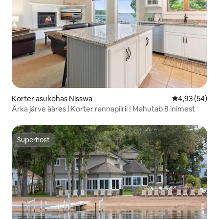
Korter asukohas Nisswa
Keskmine hinn
4,93 (54)
Ärka järve ääres | Korter rannapiiril | Mahutab 8 inimest
Superhost
Superhost