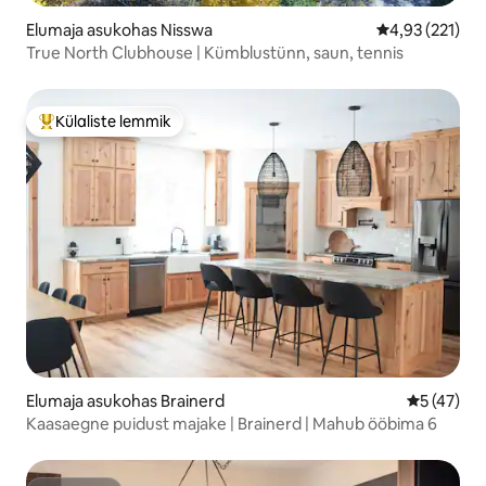
Elumaja asukohas Nisswa
Keskmine hinn
4,93 (221)
True North Clubhouse | Kümblustünn, saun, tennis
Külaliste lemmik
Külaliste suur lemmik
Elumaja asukohas Brainerd
Keskmine 
5 (47)
Kaasaegne puidust majake | Brainerd | Mahub ööbima 6