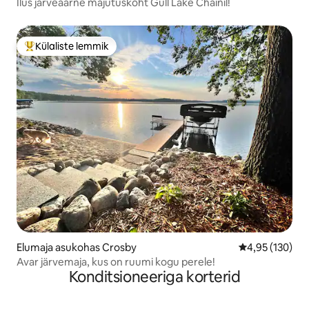
Ilus järveäärne majutuskoht Gull Lake Chainil!
Külaliste lemmik
Külaliste suur lemmik
Elumaja asukohas Crosby
Keskmine hinn
4,95 (130)
Avar järvemaja, kus on ruumi kogu perele!
Konditsioneeriga korterid