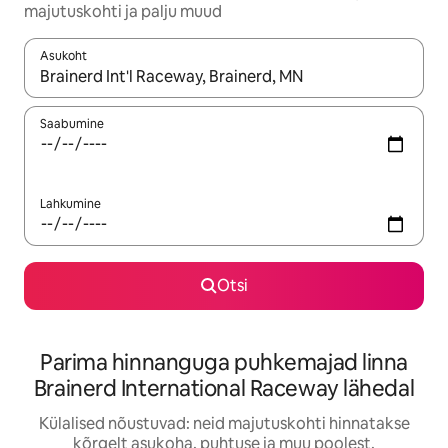
majutuskohti ja palju muud
Asukoht
Kui tulemused on kuvatud, liigu ekraanil nooleklahvidega või 
Saabumine
Lahkumine
Otsi
Parima hinnanguga puhkemajad linna
Brainerd International Raceway lähedal
Külalised nõustuvad: neid majutuskohti hinnatakse
kõrgelt asukoha, puhtuse ja muu poolest.