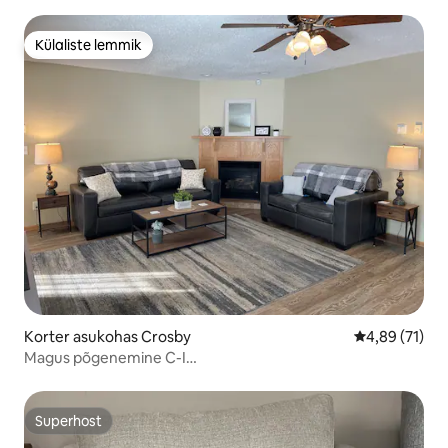
Külaliste lemmik
Külaliste lemmik
Korter asukohas Crosby
Keskmine hin
4,89 (71)
Magus põgenemine C-I
jalgratta-/mootorratta-/mootorrattaraja kõrval.
Superhost
Superhost