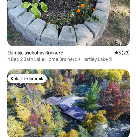
Elumaja asukohas Brainerd
Keskmine 
5 (23)
4 Bed 2 Bath Lake Home Brainerdis Hartley Lake 'il
Külaliste lemmik
Külaliste lemmik