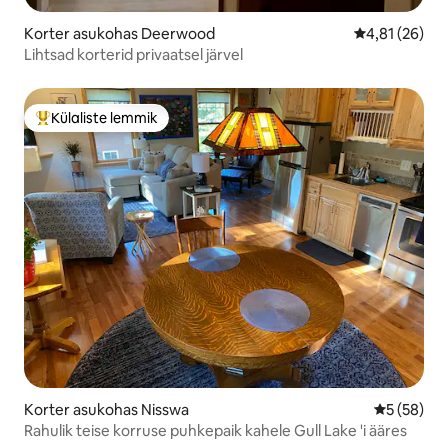
Korter asukohas Deerwood
Keskmine hin
4,81 (26)
Lihtsad korterid privaatsel järvel
Külaliste lemmik
Külaliste suur lemmik
Korter asukohas Nisswa
Keskmine h
5 (58)
Rahulik teise korruse puhkepaik kahele Gull Lake 'i ääres