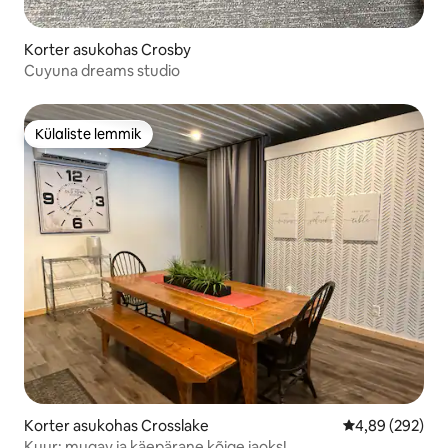
Korter asukohas Crosby
Cuyuna dreams studio
Külaliste lemmik
Külaliste lemmik
Korter asukohas Crosslake
Keskmine hinna
4,89 (292)
Kuur: mugav ja käepärane kõige jaoks!