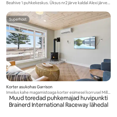
Beahive 'i puhkekeskus. Üksus nr2 järve kaldal Alexi järve
ääres
Superhost
Superhost
Korter asukohas Garrison
Imeilus kahe magamistoaga korter esimesel korrusel Mille
Muud toredad puhkemajad huvipunkti
Lacsis
Brainerd International Raceway lähedal