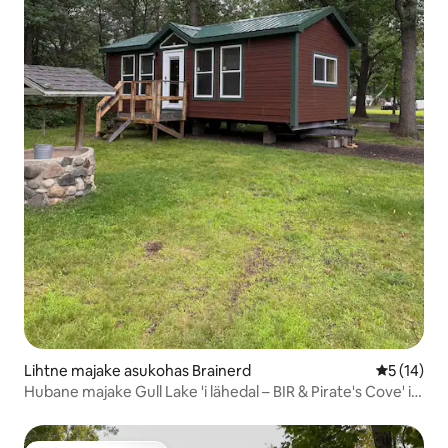
Lihtne majake asukohas Brainerd
Keskmine 
5 (14)
Hubane majake Gull Lake 'i lähedal – BIR & Pirate's Cove' i
lähedal