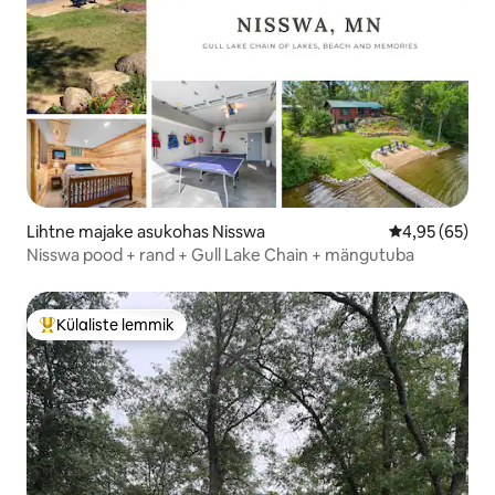
Lihtne majake asukohas Nisswa
Keskmine hinn
4,95 (65)
Nisswa pood + rand + Gull Lake Chain + mängutuba
Külaliste lemmik
Külaliste suur lemmik