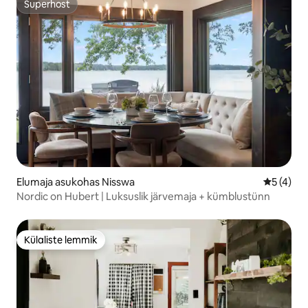
Superhost
Superhost
Elumaja asukohas Nisswa
Keskmine
5 (4)
Nordic on Hubert | Luksuslik järvemaja + kümblustünn
Külaliste lemmik
Külaliste lemmik