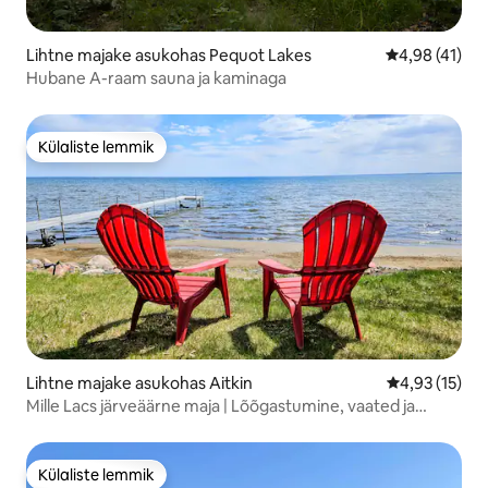
Lihtne majake asukohas Pequot Lakes
Keskmine hin
4,98 (41)
Hubane A-raam sauna ja kaminaga
Külaliste lemmik
Külaliste lemmik
Lihtne majake asukohas Aitkin
Keskmine hin
4,93 (15)
Mille Lacs järveäärne maja | Lõõgastumine, vaated ja
mängutuba
Külaliste lemmik
Külaliste lemmik