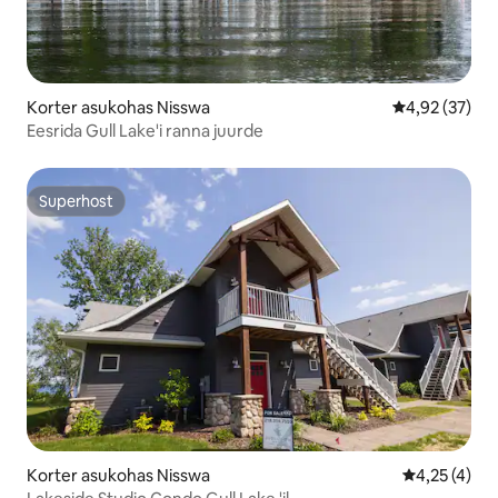
Korter asukohas Nisswa
Keskmine hin
4,92 (37)
Eesrida Gull Lake'i ranna juurde
Superhost
Superhost
Korter asukohas Nisswa
Keskmine hi
4,25 (4)