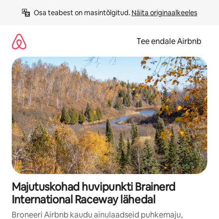
Liigu
Osa teabest on masintõlgitud. 
Näita originaalkeeles
sisu
juurde
Tee endale Airbnb
Majutuskohad huvipunkti Brainerd
International Raceway lähedal
Broneeri Airbnb kaudu ainulaadseid puhkemaju,