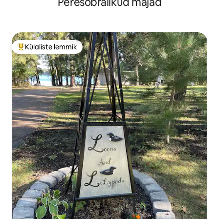
Peresõbralikud majad
Külaliste lemmik
Külaliste suur lemmik