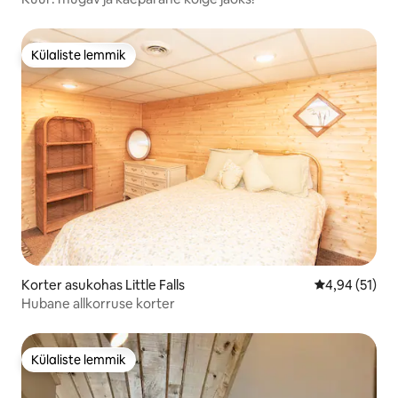
Külaliste lemmik
Külaliste lemmik
Korter asukohas Little Falls
Keskmine hin
4,94 (51)
Hubane allkorruse korter
Külaliste lemmik
Külaliste lemmik