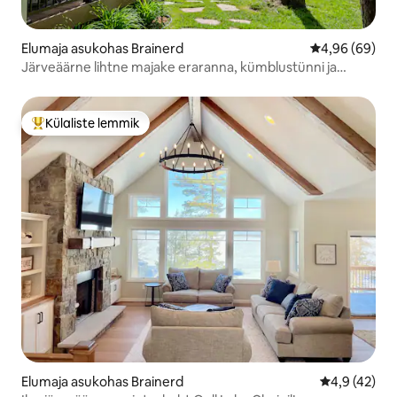
Elumaja asukohas Brainerd
Keskmine hinn
4,96 (69)
Järveäärne lihtne majake eraranna, kümblustünni ja
saunaga
Külaliste lemmik
Külaliste suur lemmik
Elumaja asukohas Brainerd
Keskmine hi
4,9 (42)