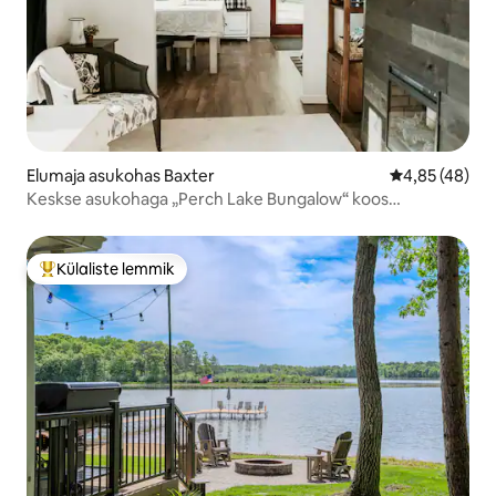
Elumaja asukohas Baxter
Keskmine hin
4,85 (48)
Keskse asukohaga „Perch Lake Bungalow“ koos
mullivanniga!
Külaliste lemmik
Külaliste suur lemmik