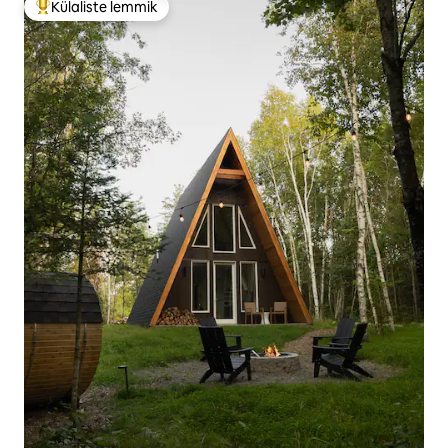
Külaliste lemmik
Külaliste suur lemmik