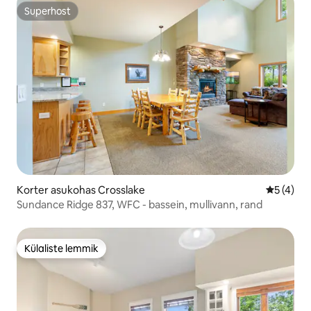
Superhost
Superhost
Korter asukohas Crosslake
Keskmine
5 (4)
Sundance Ridge 837, WFC - bassein, mullivann, rand
Külaliste lemmik
Külaliste lemmik