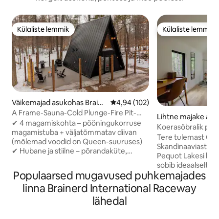
Külaliste lemmik
Külaliste lemmik
Külaliste lemmik
Külaliste lemmik
Väikemajad asukohas Braine
Keskmine hinnang 4,94/5, 102 h
4,94 (102)
rd
A Frame-Sauna-Cold Plunge-Fire Pit-
Lihtne majake as
Seclusion
✔ 4 magamiskohta – pööningukorruse
uot Lakes
Koerasõbralik pri
magamistuba + väljatõmmatav diivan
põhjas
Tere tulemast Cab
(mõlemad voodid on Queen-suuruses)
Skandinaaviast in
✔ Hubane ja stiilne – põrandaküte,
Pequot Lakesi läh
kliimaseade, 50-tolline teler ✔ Täielikult
sobib ideaalselt 
varustatud – köök, pesumasin/kuivati,
Populaarsed mugavused puhkemajades
Eritellimusel proj
kiire WiFi Puhkus ✔ õues – saun,
majutuskohas on ig
linna Brainerd International Raceway
privaatne terrass, grill, kamin, tuled ✔
et soodustada lõõ
Üksildane, kuid Brainerdi lähedal
lähedal
on üks magamistu
Broneeri kohe, et nautida parimat
esimesel korrusel
puhkust looduses! -2 miili otsese