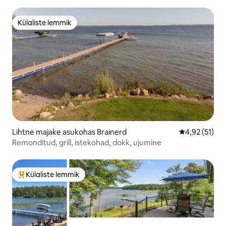
Külaliste lemmik
Külaliste lemmik
Lihtne majake asukohas Brainerd
Keskmine hin
4,92 (51)
Remonditud, grill, istekohad, dokk, ujumine
Külaliste lemmik
Külaliste suur lemmik