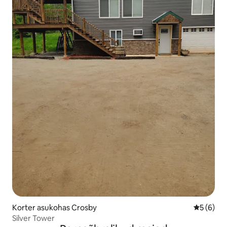
Korter asukohas Crosby
Keskmine
5 (6)
Silver Tower