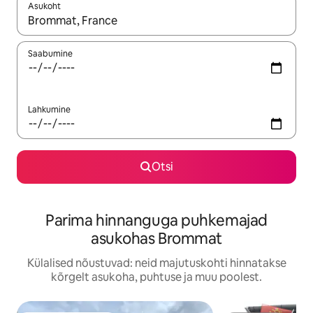
Asukoht
Kui tulemused on kuvatud, liigu ekraanil nooleklahvidega või 
Saabumine
Lahkumine
Otsi
Parima hinnanguga puhkemajad
asukohas Brommat
Külalised nõustuvad: neid majutuskohti hinnatakse
kõrgelt asukoha, puhtuse ja muu poolest.