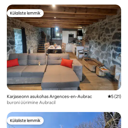
Külaliste lemmik
Külaliste lemmik
Karjaseonn asukohas Argences-en-Aubrac
Keskmine 
5 (21)
buroni üürimine Aubracil
Külaliste lemmik
Külaliste lemmik