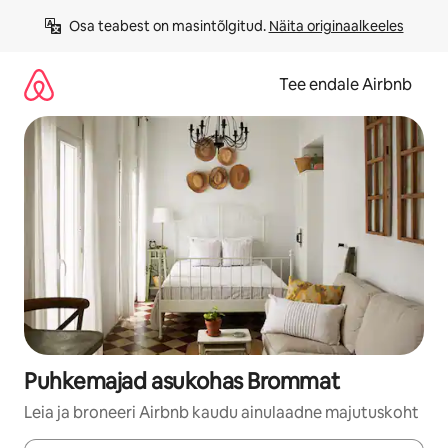
Liigu
Osa teabest on masintõlgitud. 
Näita originaalkeeles
sisu
juurde
Tee endale Airbnb
Puhkemajad asukohas Brommat
Leia ja broneeri Airbnb kaudu ainulaadne majutuskoht