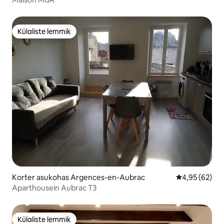
Külaliste lemmik
Külaliste lemmik
Korter asukohas Argences-en-Aubrac
Keskmine hinn
4,95 (62)
Aparthousein Aubrac T3
Külaliste lemmik
Külaliste lemmik