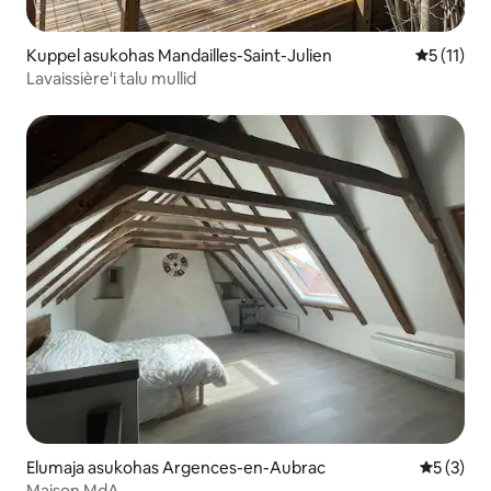
Kuppel asukohas Mandailles-Saint-Julien
Keskmine 
5 (11)
Lavaissière'i talu mullid
Elumaja asukohas Argences-en-Aubrac
Keskmine
5 (3)
Maison MdA