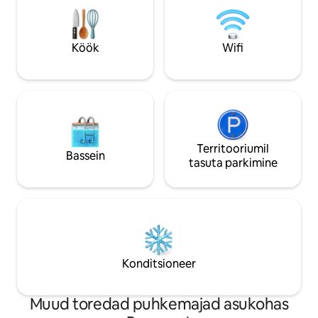
20 minuti kaugusel Aurillacist. 30 minuti
matkamine, rada,m
kaugusel Lioranist. Poed on 10 minuti
mägirattasõit,ujum
kaugusel. Kaljuronimine 10 minuti
lisaväärtusega ma
Köök
Wifi
kaugusel. Linad, rätikud on olemas.
pakkumine
SUITSETAMINE EI OLE LUBATUD
Territooriumil
Bassein
tasuta parkimine
Konditsioneer
Muud toredad puhkemajad asukohas