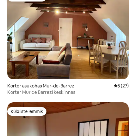
Korter asukohas Mur-de-Barrez
Keskmine 
5 (27)
Korter Mur de Barrezi kesklinnas
Külaliste lemmik
Külaliste lemmik