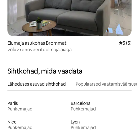
Elumaja asukohas Brommat
Keskmine
5 (5)
võluv renoveeritud maja aiaga
Sihtkohad, mida vaadata
Läheduses asuvad sihtkohad
Populaarsed vaatamisväärsuse
Pariis
Barcelona
Puhkemajad
Puhkemajad
Nice
Lyon
Puhkemajad
Puhkemajad