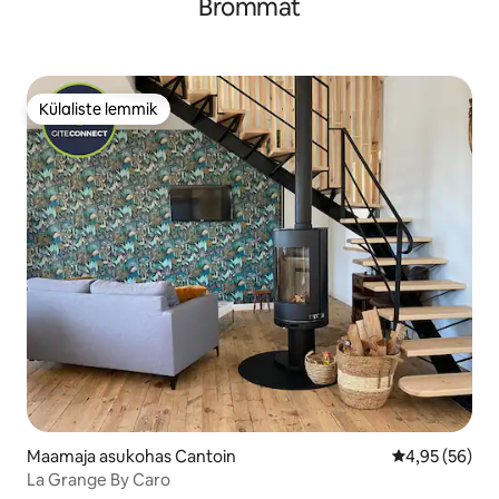
Brommat
Külaliste lemmik
Külaliste lemmik
Maamaja asukohas Cantoin
Keskmine hinn
4,95 (56)
La Grange By Caro