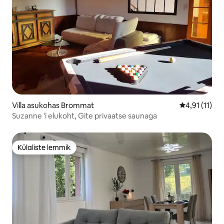
Villa asukohas Brommat
Keskmine hin
4,91 (11)
Suzanne 'i elukoht, Gite privaatse saunaga
Külaliste lemmik
Külaliste lemmik