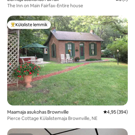
The Inn on Main Fairfax-Entire house
Külaliste lemmik
Külaliste suur lemmik
Maamaja asukohas Brownville
Keskmine hinna
4,95 (394)
Pierce Cottage Külalistemaja Brownville, NE