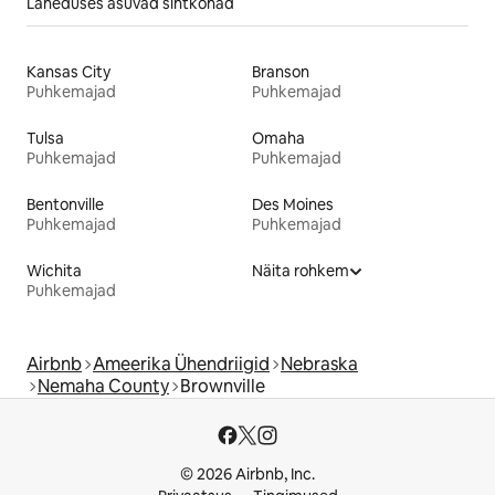
Läheduses asuvad sihtkohad
Kansas City
Branson
Puhkemajad
Puhkemajad
Tulsa
Omaha
Puhkemajad
Puhkemajad
Bentonville
Des Moines
Puhkemajad
Puhkemajad
Wichita
Näita rohkem
Puhkemajad
Airbnb
Ameerika Ühendriigid
Nebraska
Nemaha County
Brownville
© 2026 Airbnb, Inc.