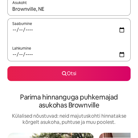
Asukoht
Kui tulemused on kuvatud, liigu ekraanil nooleklahvidega või 
Saabumine
Lahkumine
Otsi
Parima hinnanguga puhkemajad
asukohas Brownville
Külalised nõustuvad: neid majutuskohti hinnatakse
kõrgelt asukoha, puhtuse ja muu poolest.