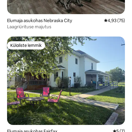
Elumaja asukohas Nebraska City
Keskmine hin
4,93 (75)
Laagriürituse majutus
Külaliste lemmik
Külaliste lemmik
Elumaja asukohas Fairfax
Keskmine
5 (7)