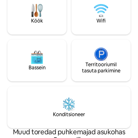
või sõprade rühmal päästa elu
magamisdiivan ja suur
hõivatusest, samal ajal kui sina naudid
majutuskoht asub l
kõike, mida meie rahulik majutuskoht
parkimine väljaspo
Köök
Wifi
pakub!
majutuskoht, kasut
Territooriumil
Bassein
tasuta parkimine
Konditsioneer
Muud toredad puhkemajad asukohas