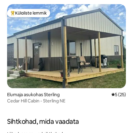
Külaliste lemmik
Külaliste suur lemmik
Elumaja asukohas Sterling
Keskmine 
5 (25)
Cedar Hill Cabin - Sterling NE
Sihtkohad, mida vaadata