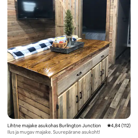
Lihtne majake asukohas Burlington Junction
Keskmine hinn
4,84 (112)
Ilus ja mugav majake. Suurepärane asukoht!