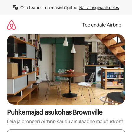
Liigu
Osa teabest on masintõlgitud. 
Näita originaalkeeles
sisu
juurde
Tee endale Airbnb
Puhkemajad asukohas Brownville
Leia ja broneeri Airbnb kaudu ainulaadne majutuskoht