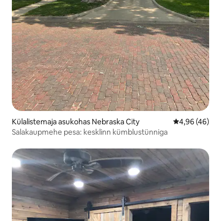
Külalistemaja asukohas Nebraska City
Keskmine hinn
4,96 (46)
Salakaupmehe pesa: kesklinn kümblustünniga