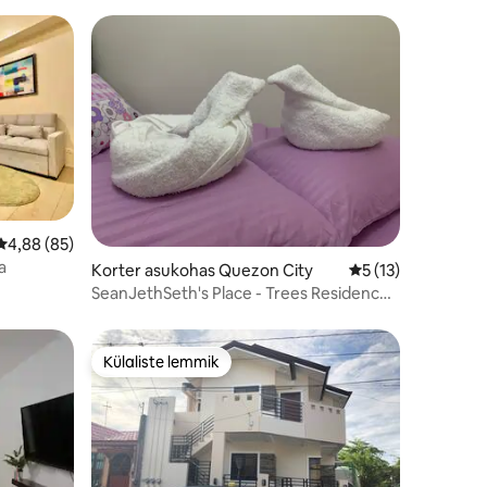
Keskmine hinnang 4,88/5, 85 hinnangut
4,88 (85)
a
Korter asukohas Quezon City
Keskmine hinnang 
5 (13)
SeanJethSeth's Place - Trees Residences
Staycation
Külaliste lemmik
Külaliste lemmik