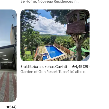
Be Home, Nouveau Residences in
Angeles City
Eraldi tuba asukohas Cavinti
Keskmine hinnang 4,4
4,45 (29)
Garden of Gen Resort Tuba 9 külalisele.
Keskmine hinnang 5/5, 4 hinnangut
5 (4)