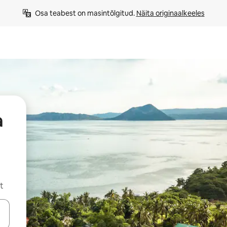
Osa teabest on masintõlgitud. 
Näita originaalkeeles
a
t
ahvidega või puuduta või tõmba mööda ekraani.