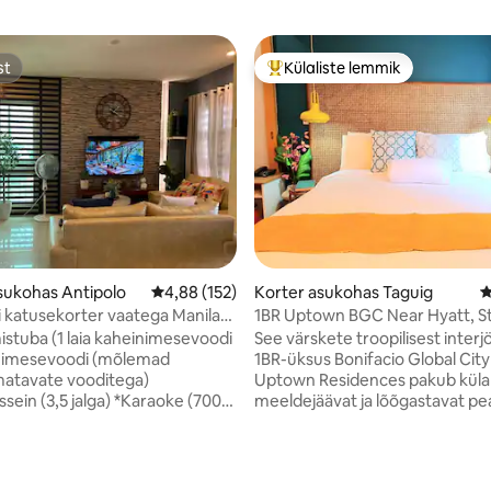
st
Külaliste lemmik
st
Külaliste suur lemmik
5, 923 hinnangut
sukohas Antipolo
Keskmine hinnang 4,88/5, 152 hinnangut
4,88 (152)
Korter asukohas Taguig
K
 katusekorter vaatega Manila
1BR Uptown BGC Near Hyatt, St
High Street
stuba (1 laia kaheinimesevoodi
See värskete troopilisest interj
inimesevoodi (mõlemad
1BR-üksus Bonifacio Global Cit
atavate vooditega)
Uptown Residences pakub külal
sein (3,5 jalga) *Karaoke (700
meeldejäävat ja lõõgastavat pe
*TASUTA 400 Mbit/s WIFI, nutite
eegliga *Privaatne
kaabeltelevisioon, Netflix, Disn
 1. magamistoas ja 1
*Pesumasin ja kuivati *Ujumisb
atav vannituba *wifi, YouTube ja
*Täielikult varustatud köök, kus o