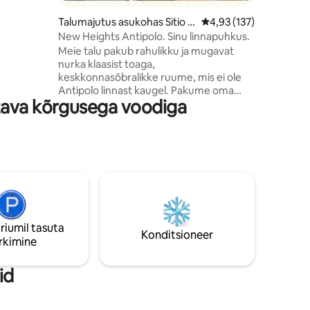
n, röster,
ub
Talumajutus asukohas Sitio S
Keskmine hinnang 4,93
4,93 (137)
 The
an Joseph, Barangay San Jos
New Heights Antipolo. Sinu linnapuhkus.
e ja
e
Meie talu pakub rahulikku ja mugavat
lise
nurka klaasist toaga,
keskkonnasõbralikke ruume, mis ei ole
etist
Antipolo linnast kaugel. Pakume oma
tava kõrgusega voodiga
verandalt suurepärast vaadet, taustal
laulavad kriketid ja linnud. Privaatsus ja
turvalisus on meie prioriteet, seega
tagame, et sinu peatumine on tõeliselt
ainulaadne kogemus. Külasta meid, koge
privaatses talus elamist ja veeda rahulik
päev oma armastusega. Suurepärane
koht lõõgastumiseks, vooluvõrgust
eemaldamiseks ja lõõgastumiseks. Äsja
ehitatud basseiniga, mis sobib ideaalselt
riumil tasuta
Konditsioneer
peresidemete loomiseks.
rkimine
id