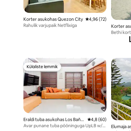
Korter asukohas Quezon City
Keskmine hinnang 4,96
4,96 (72)
Rahulik varjupaik Netflixiga
Korter as
a
Bethi kor
Külaliste lemmik
Külaliste lemmik
Eraldi tuba asukohas Los Baño
Keskmine hinnang 4,8
4,8 (60)
s
Avar punane tuba pööninguga UpLB w/
Elumaja 