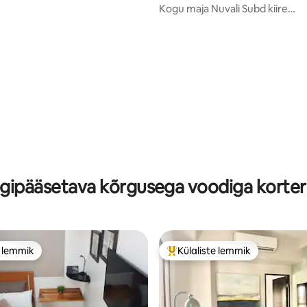
Kogu maja Nuvali Subd kiire
internetiühendusega
5, 100 hinnangut
igipääsetava kõrgusega voodiga korter
e lemmik
Külaliste lemmik
e lemmik
Külaliste suur lemmik