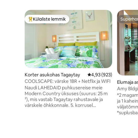
Külaliste lemmik
Superho
Külaliste suur lemmik
Superho
Korter asukohas Tagaytay
Keskmine hinnang 4,93/
4,93 (923)
COOLSCAPE: värske 1BR + Netflix ja WIFI
Elumaja a
Naudi LAHEDAID puhkusereise meie
Amy Bldgi
Modern Country üksuses (suurus: 25 m
metroole
*2 magami
²), mis vastab Tagaytay rahustavale ja
ja 1 kahe
värskele õhkkonnale. 5. korrusel
väljatõmm
CITYLAND TAGAYTAY PRIME
*suplusbas
RESIDENCES tasulise parkimise, liftide,
PHP) *Garderoobiruum 4 x 8 jala suuruse
basseini ja katuseterrassiga. 3. korrusel ja
täissuuruses p
otse McDonaldsi vastas on 7-11 koos
vannituba
kohvikuga. Majutuskohas on PLDT
ühiskasut