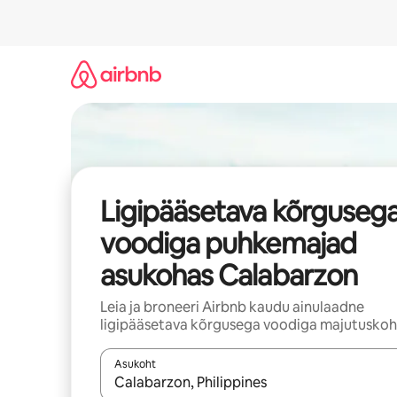
Liigu
sisu
juurde
Ligipääsetava kõrguseg
voodiga puhkemajad
asukohas Calabarzon
Leia ja broneeri Airbnb kaudu ainulaadne
ligipääsetava kõrgusega voodiga majutuskoh
Asukoht
Kui tulemused on kuvatud, liigu ekraanil noolekl