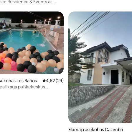
ace Residence & Events at
Nasugbu
sukohas Los Baños
Keskmine hinnang 4,62/5, 29 hinnangut
4,62 (29)
allikaga puhkekeskus
a Makilingile.
Elumaja asukohas Calamba