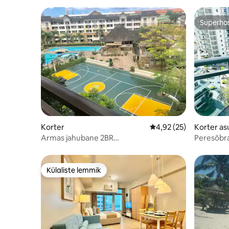
Superho
Superho
Korter
Keskmine hinnang 4,92
4,92 (25)
Korter a
Armas jahubane 2BR
Peresõbral
teleri+Netflixi+wifiga
vaatega l
Külaliste lemmik
Külaliste lemmik