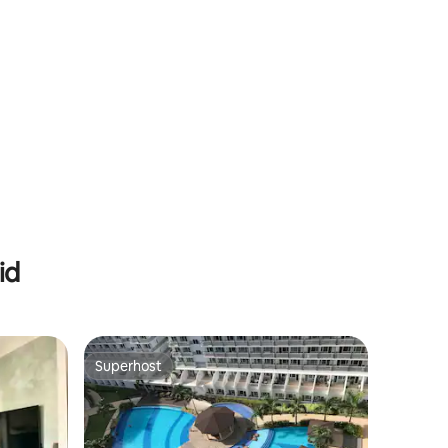
id
Superhost
Superhost