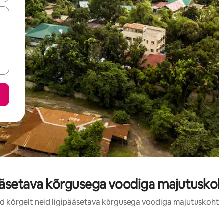
ääsetava kõrgusega voodiga majutusk
vad kõrgelt neid ligipääsetava kõrgusega voodiga majutuskoht