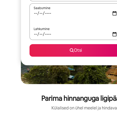
Saabumine
Lahkumine
Otsi
Parima hinnanguga ligip
Külalised on ühel meelel ja hinda