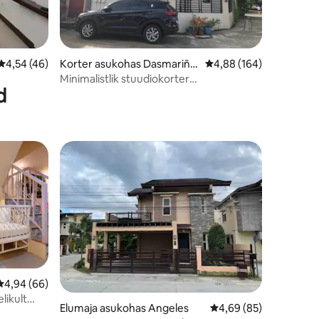
Keskmine hinnang 4,54/5, 46 hinnangut
4,54 (46)
Korter asukohas Dasmariña
Keskmine hinnang 4,88
4,88 (164)
s
Minimalistlik stuudiokorter
d
vahelduvvooluja 50mbit/sWIFI-ga
Keskmine hinnang 4,94/5, 66 hinnangut
4,94 (66)
likult
Elumaja asukohas Angeles
Keskmine hinnang 4,6
4,69 (85)