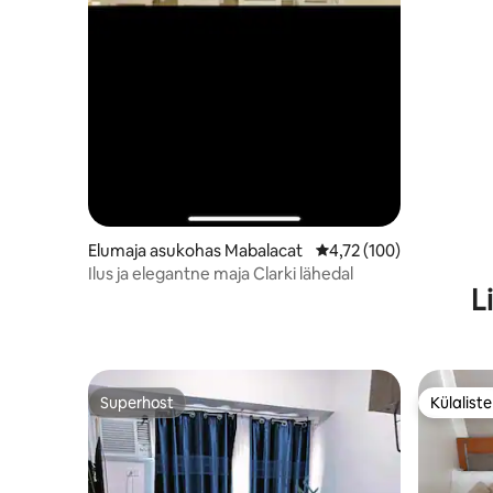
Elumaja asukohas Mabalacat
Keskmine hinnang 4,72/
4,72 (100)
Ilus ja elegantne maja Clarki lähedal
L
Superhost
Külalist
Superhost
Külalist