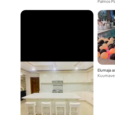
fiiber-WiFi lähedal
Palmos Pl
Batulao 
Elumaja a
Kuumavee
mäevaateg