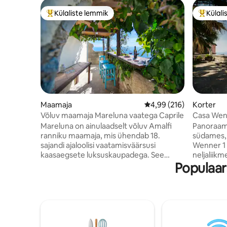
Külaliste lemmik
Külali
Külaliste suur lemmik
Külalist
Maamaja
Keskmine hinnang 4,99/
4,99 (216)
Korter
Võluv maamaja Mareluna vaatega Caprile
Casa Wen
Chiaia
Mareluna on ainulaadselt võluv Amalfi
Panoraamv
ranniku maamaja, mis ühendab 18.
südames, 
sajandi ajaloolisi vaatamisväärsusi
Wenner 1 s
kaasaegsete luksuskaupadega. See
neljaliikm
Populaa
pakub rabavaid panoraamvaateid merele
kõik, mida
ja elegantset interjööri detailidega nagu
asukoha, 
kastanitalad, traditsioonilised plaadid ja
lahele. M
kaasaegsed mugavused nagu aircon ja
kaugusel a
nutikas teler. Ainulaadsed detailid, nagu
rannapiirk
avatud kiviga renoveeritud vannitoad ja
Teatro Sa
200-aastane kraanikauss, lisavad
metroo, k