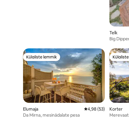
Telk
Big Dipper
Külaliste lemmik
Külalist
Külaliste lemmik
Külalist
Elumaja
Keskmine hinnang 4,98
4,98 (53)
Korter
Da Mirna, mesinädalate pesa
Merevaate
lähedal