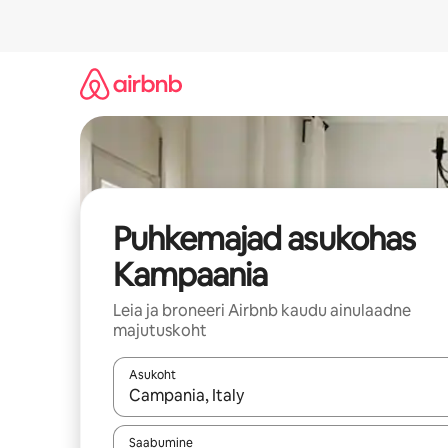
Liigu
sisu
juurde
Puhkemajad asukohas
Kampaania
Leia ja broneeri Airbnb kaudu ainulaadne
majutuskoht
Asukoht
Kui tulemused on kuvatud, liigu ekraanil noolekl
Saabumine