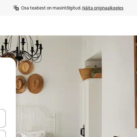
Osa teabest on masintõlgitud. 
Näita originaalkeeles
ahvidega või puuduta või tõmba mööda ekraani.