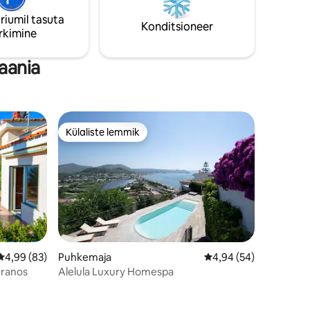
saarele jõuab majutuskohast 100 meetri
riumil tasuta
kaugusel asuva tiivaga.
Konditsioneer
rkimine
aania
Külaliste lemmik
Külaliste lemmik
Keskmine hinnang 4,99/5, 83 hinnangut
4,99 (83)
Puhkemaja
Keskmine hinnang 4,9
4,94 (54)
eranos
Alelula Luxury Homespa