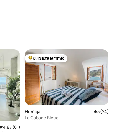
Külaliste lemmik
Külaliste suur lemmik
Elumaja
Keskmine hinnang 
5 (24)
La Cabane Bleue
Keskmine hinnang 4,87/5, 61 hinnangut
4,87 (61)