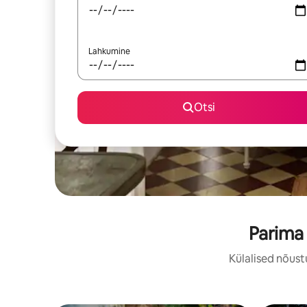
Lahkumine
Otsi
Parima
Külalised nõust