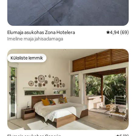
Elumaja asukohas Zona Hotelera
Keskmine hinn
4,94 (69)
Imeline maja jahisadamaga
Külaliste lemmik
Külaliste lemmik