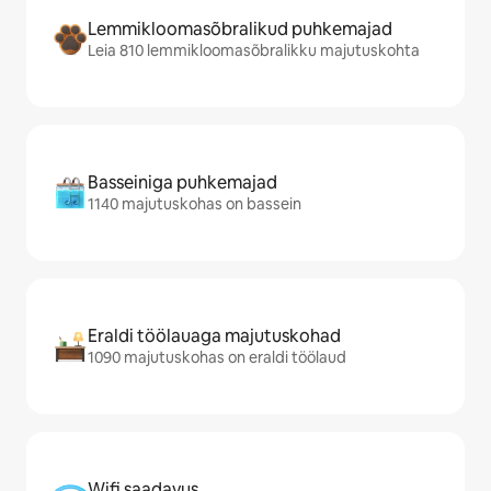
Lemmikloomasõbralikud puhkemajad
Leia 810 lemmikloomasõbralikku majutuskohta
Basseiniga puhkemajad
1140 majutuskohas on bassein
Eraldi töölauaga majutuskohad
1090 majutuskohas on eraldi töölaud
Wifi saadavus