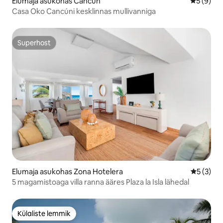
Elumaja asukohas Cancún
Keskmine
5 (9)
Casa Oko Cancúni kesklinnas mullivanniga
Superhost
Superhost
Elumaja asukohas Zona Hotelera
Keskmine
5 (3)
5 magamistoaga villa ranna ääres Plaza la Isla lähedal
Külaliste lemmik
Külaliste lemmik