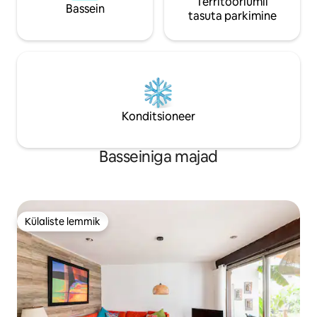
Territooriumil
Bassein
tasuta parkimine
Konditsioneer
Basseiniga majad
Külaliste lemmik
Külaliste lemmik