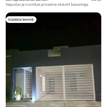
Vapustav ja ruumikas privaatne elukoht basseiniga
Külaliste lemmik
Külaliste lemmik