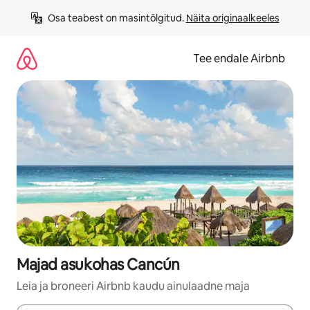
Liigu
Osa teabest on masintõlgitud. 
Näita originaalkeeles
sisu
juurde
Tee endale Airbnb
Majad asukohas Cancún
Leia ja broneeri Airbnb kaudu ainulaadne maja