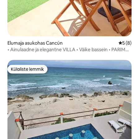
Elumaja asukohas Cancún
Keskmine
5 (8)
• Ainulaadne ja elegantne VILLA • Väike bassein • PARIM
asukoht
Külaliste lemmik
Külaliste lemmik