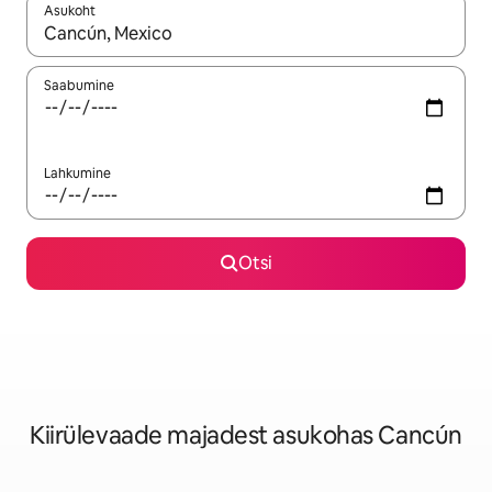
Asukoht
Kui tulemused on kuvatud, liigu ekraanil nooleklahvidega või 
Saabumine
Lahkumine
Otsi
Kiirülevaade majadest asukohas Cancún