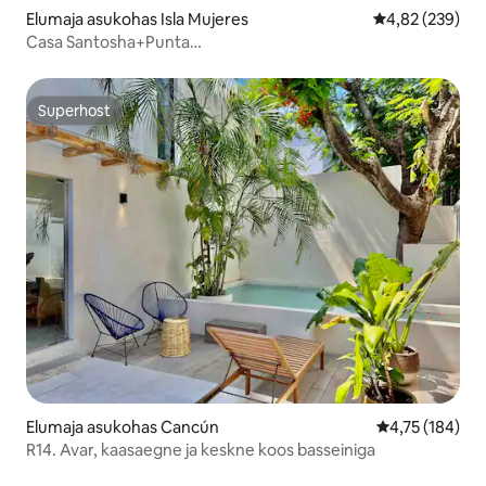
Elumaja asukohas Isla Mujeres
Keskmine hinna
4,82 (239)
Casa Santosha+Punta
Sur+WiFi+Bassein+Kliimaseade+Katuseterrass
Superhost
Superhost
Elumaja asukohas Cancún
Keskmine hinn
4,75 (184)
R14. Avar, kaasaegne ja keskne koos basseiniga