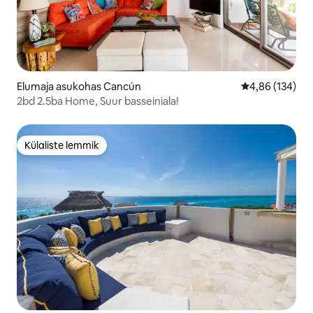
Elumaja asukohas Cancún
Keskmine hinn
4,86 (134)
2bd 2.5ba Home, Suur basseiniala!
Külaliste lemmik
Külaliste lemmik