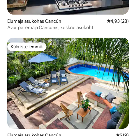
Elumaja asukohas Cancún
Keskmine hinn
4,93 (28)
Avar peremaja Cancunis, keskne asukoht
Külaliste lemmik
Külaliste lemmik
Elumaja asukohas Cancún
Keskmine
5 (9)