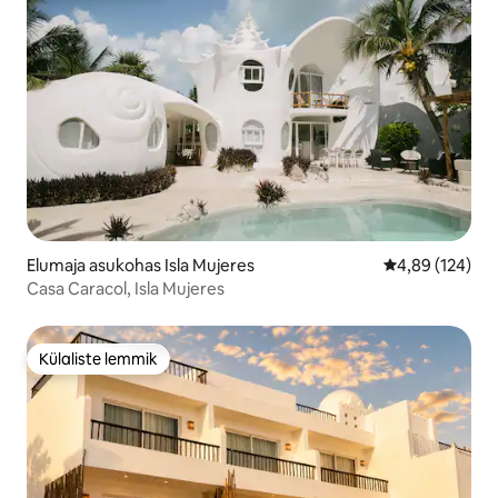
Elumaja asukohas Isla Mujeres
Keskmine hinna
4,89 (124)
Casa Caracol, Isla Mujeres
Külaliste lemmik
Külaliste lemmik