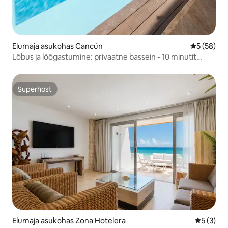
Elumaja asukohas Cancún
Keskmine h
5 (58)
Lõbus ja lõõgastumine: privaatne bassein - 10 minutit
hotelli tsoonini
Superhost
Superhost
Elumaja asukohas Zona Hotelera
Keskmine
5 (3)