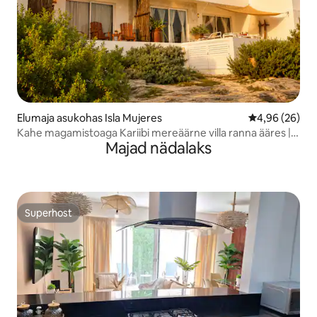
Elumaja asukohas Isla Mujeres
Keskmine hinn
4,96 (26)
Kahe magamistoaga Kariibi mereäärne villa ranna ääres |
Majad nädalaks
bassein | vaated päikesetõusule
Superhost
Superhost