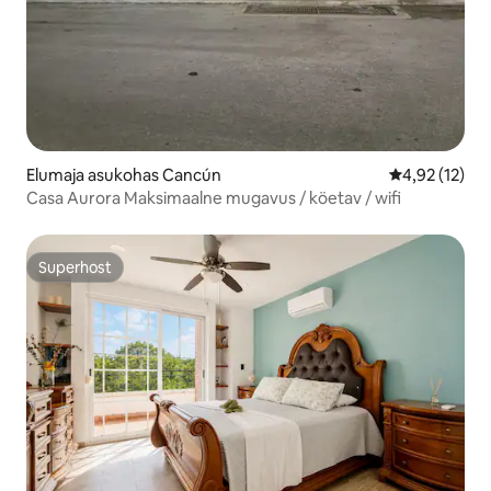
Elumaja asukohas Cancún
Keskmine hin
4,92 (12)
Casa Aurora Maksimaalne mugavus / köetav / wifi
Superhost
Superhost