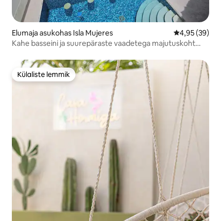
Elumaja asukohas Isla Mujeres
Keskmine hinn
4,95 (39)
Kahe basseini ja suurepäraste vaadetega majutuskoht
ookeani ääres
Külaliste lemmik
Külaliste lemmik