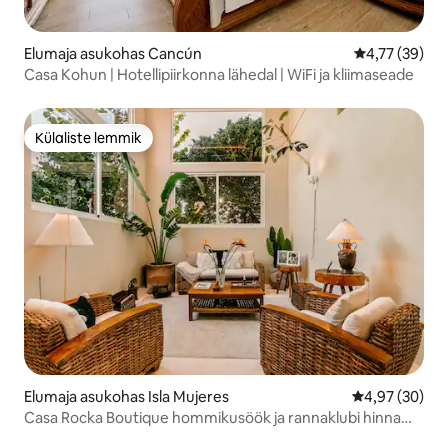
Elumaja asukohas Cancún
Keskmine hin
4,77 (39)
Casa Kohun | Hotellipiirkonna lähedal | WiFi ja kliimaseade
Külaliste lemmik
Külaliste lemmik
Elumaja asukohas Isla Mujeres
Keskmine hinn
4,97 (30)
Casa Rocka Boutique hommikusöök ja rannaklubi hinna
sees