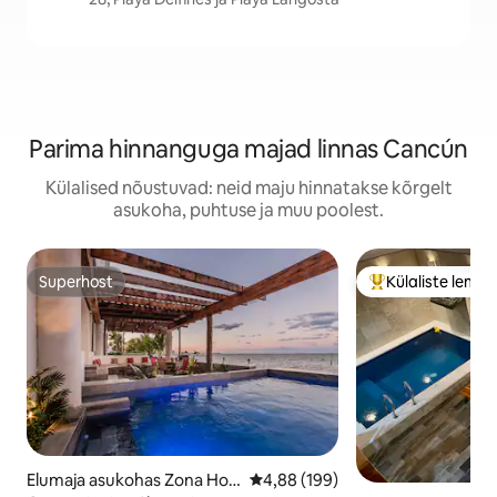
Parima hinnanguga majad linnas Cancún
Külalised nõustuvad: neid maju hinnatakse kõrgelt
asukoha, puhtuse ja muu poolest.
Superhost
Külaliste lemm
Superhost
Külaliste suur le
Elumaja asukohas Zona Hot
Keskmine hinnang 4,88/5, 199 h
4,88 (199)