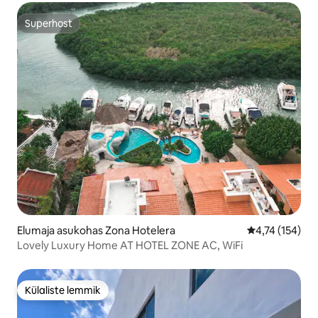
Superhost
Superhost
Elumaja asukohas Zona Hotelera
Keskmine hinn
4,74 (154)
Lovely Luxury Home AT HOTEL ZONE AC, WiFi
Külaliste lemmik
Külaliste lemmik