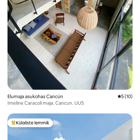
Elumaja asukohas Cancún
Keskmine 
5 (10)
Imeline Caracoli maja. Cancun. UUS
Külaliste lemmik
Külaliste suur lemmik