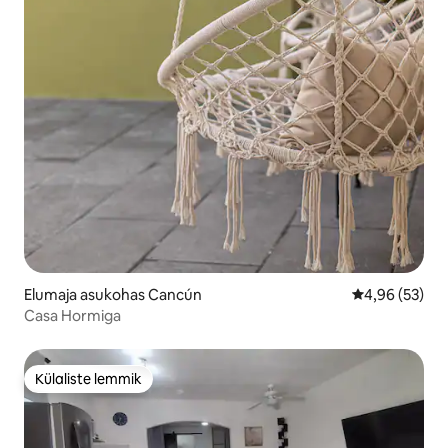
Elumaja asukohas Cancún
Keskmine hinn
4,96 (53)
Casa Hormiga
Külaliste lemmik
Külaliste lemmik