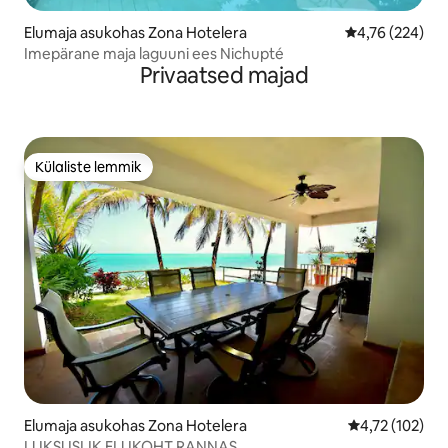
Elumaja asukohas Zona Hotelera
Keskmine hinn
4,76 (224)
Imepärane maja laguuni ees Nichupté
Privaatsed majad
Külaliste lemmik
Külaliste lemmik
Elumaja asukohas Zona Hotelera
Keskmine hinn
4,72 (102)
LUKSUSLIK ELUKOHT RANNAS