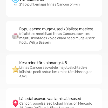
2170 puhkemajas linnas Cancún on wifi
Populaarsed mugavused külaliste meelest
Külalistele meeldivad linnas Cancún asuvates
majutuskohtades kõige enam need mugavused:
Köök, Wifi ja Bassein
Keskmine tärnihinnang: 4,6
Linnas Cancún asuvatele majutuskohtadele
külaliste poolt antud keskmine tärnihinnang on
4,6/5
Lähedal asuvad vaatamisväärsused
Cancún: populaarsed kohad linnas on Mercado
28, Playa Delfines ja Playa Langosta