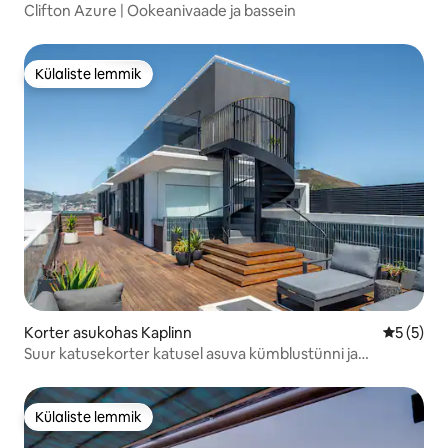
Clifton Azure | Ookeanivaade ja bassein
Külaliste lemmik
Külaliste lemmik
Korter asukohas Kaplinn
Keskmine
5 (5)
Suur katusekorter katusel asuva kümblustünni ja
linnavaatega
Külaliste lemmik
Külaliste lemmik