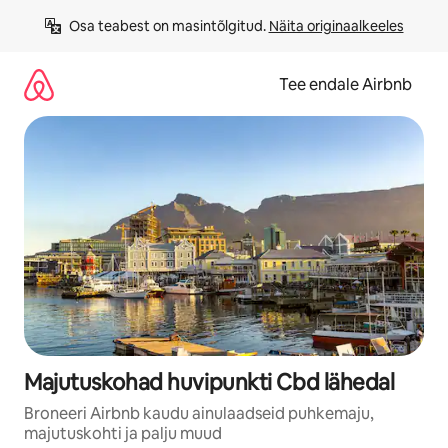
Liigu
Osa teabest on masintõlgitud. 
Näita originaalkeeles
sisu
juurde
Tee endale Airbnb
Majutuskohad huvipunkti Cbd lähedal
Broneeri Airbnb kaudu ainulaadseid puhkemaju,
majutuskohti ja palju muud