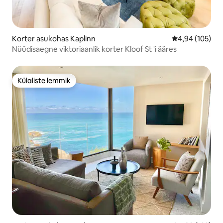
Korter asukohas Kaplinn
Keskmine hinn
4,94 (105)
Nüüdisaegne viktoriaanlik korter Kloof St 'i ääres
Külaliste lemmik
Külaliste lemmik