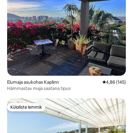
Elumaja asukohas Kaplinn
Keskmine hinn
4,86 (145)
Hämmastav maja saatana tipus
Külaliste lemmik
Külaliste lemmik