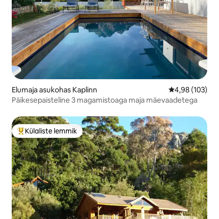
Elumaja asukohas Kaplinn
Keskmine hinn
4,98 (103)
Päikesepaisteline 3 magamistoaga maja mäevaadetega
Külaliste lemmik
Külaliste suur lemmik