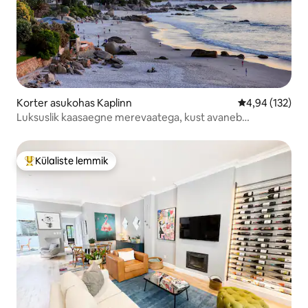
Korter asukohas Kaplinn
Keskmine hinn
4,94 (132)
Luksuslik kaasaegne merevaatega, kust avaneb
suurepärane vaade
Külaliste lemmik
Külaliste suur lemmik