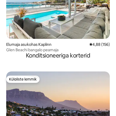
Elumaja asukohas Kaplinn
Keskmine hinn
4,88 (156)
Glen Beachi bangalo peamaja
Konditsioneeriga korterid
Külaliste lemmik
Külaliste lemmik