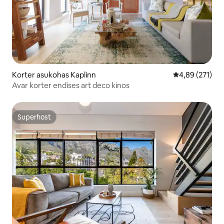
Korter asukohas Kaplinn
Keskmine hinn
4,89 (271)
Avar korter endises art deco kinos
Superhost
Superhost