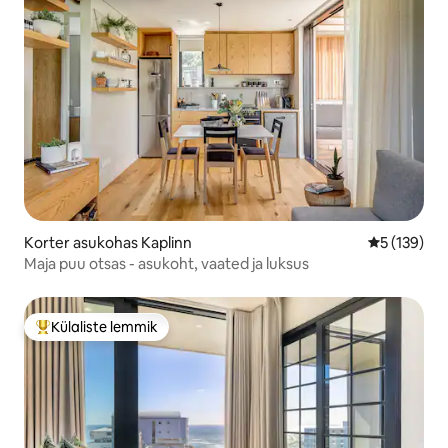
Korter asukohas Kaplinn
Keskmine h
5 (139)
Maja puu otsas - asukoht, vaated ja luksus
Külaliste lemmik
Külaliste suur lemmik