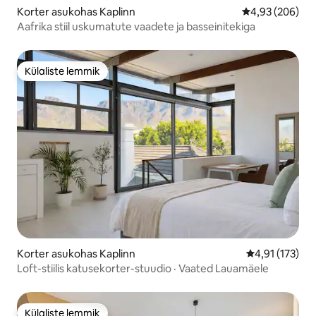
Korter asukohas Kaplinn
Keskmine hinna
4,93 (206)
Aafrika stiil uskumatute vaadete ja basseinitekiga
Külaliste lemmik
Külaliste lemmik
Korter asukohas Kaplinn
Keskmine hinn
4,91 (173)
Loft-stiilis katusekorter-stuudio · Vaated Lauamäele
Külaliste lemmik