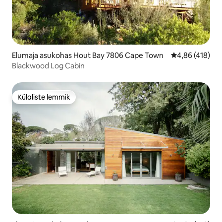
Elumaja asukohas Hout Bay 7806 Cape Town
Keskmine hinn
4,86 (418)
Blackwood Log Cabin
Külaliste lemmik
Külaliste lemmik