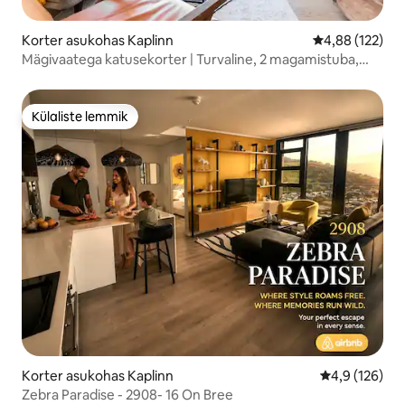
Korter asukohas Kaplinn
Keskmine hinn
4,88 (122)
Mägivaatega katusekorter | Turvaline, 2 magamistuba,
vaated ja bassein
Külaliste lemmik
Külaliste lemmik
Korter asukohas Kaplinn
Keskmine hin
4,9 (126)
Zebra Paradise - 2908- 16 On Bree