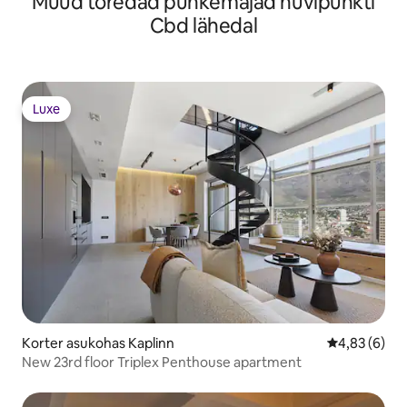
Muud toredad puhkemajad huvipunkti
Cbd lähedal
Luxe
Luxe
Korter asukohas Kaplinn
Keskmine hi
4,83 (6)
New 23rd floor Triplex Penthouse apartment