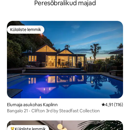
Peresõbralikud majad
Külaliste lemmik
Külaliste lemmik
Elumaja asukohas Kaplinn
Keskmine hinn
4,91 (116)
Bangalo 21 - Clifton 3rd by Steadfast Collection
Külaliste lemmik