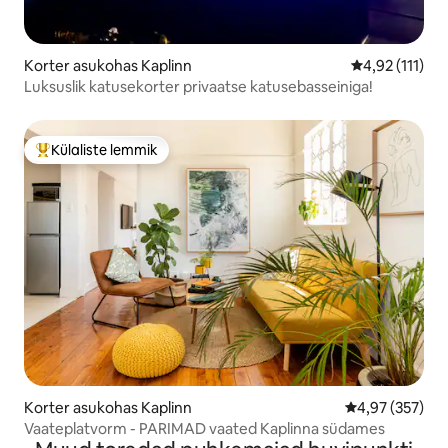
Korter asukohas Kaplinn
Keskmine hinn
4,92 (111)
Luksuslik katusekorter privaatse katusebasseiniga!
Külaliste lemmik
Külaliste suur lemmik
Korter asukohas Kaplinn
Keskmine hinna
4,97 (357)
Vaateplatvorm - PARIMAD vaated Kaplinna südames