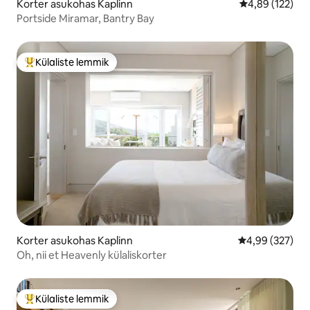
Korter asukohas Kaplinn
Keskmine hinn
4,89 (122)
Portside Miramar, Bantry Bay
Külaliste lemmik
Külaliste suur lemmik
Korter asukohas Kaplinn
Keskmine hinna
4,99 (327)
Oh, nii et Heavenly külaliskorter
Külaliste lemmik
Külaliste suur lemmik