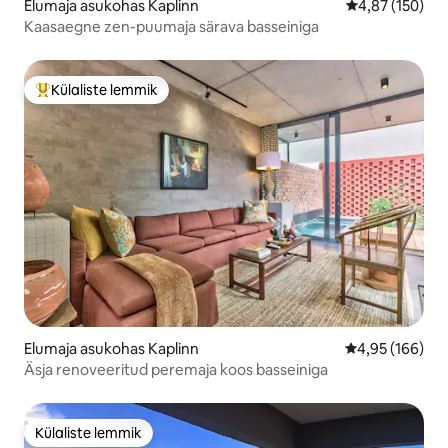
Elumaja asukohas Kaplinn
Keskmine hinn
4,87 (150)
Kaasaegne zen-puumaja särava basseiniga
Külaliste lemmik
Külaliste suur lemmik
Elumaja asukohas Kaplinn
Keskmine hinn
4,95 (166)
Äsja renoveeritud peremaja koos basseiniga
Külaliste lemmik
Külaliste lemmik