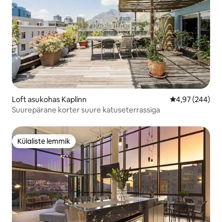
Loft asukohas Kaplinn
Keskmine hinna
4,97 (244)
Suurepärane korter suure katuseterrassiga
Külaliste lemmik
Külaliste lemmik