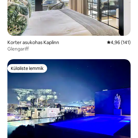
Korter asukohas Kaplinn
Keskmine hinn
4,96 (141)
Glengariff
Külaliste lemmik
Külaliste lemmik