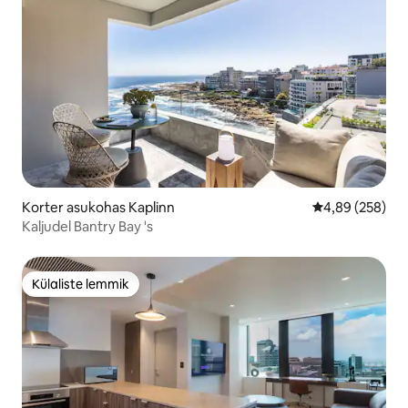
Korter asukohas Kaplinn
Keskmine hinna
4,89 (258)
Kaljudel Bantry Bay 's
Külaliste lemmik
Külaliste lemmik