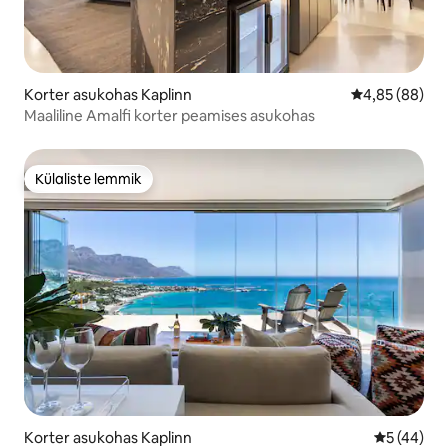
Korter asukohas Kaplinn
Keskmine hinn
4,85 (88)
Maaliline Amalfi korter peamises asukohas
Külaliste lemmik
Külaliste lemmik
Korter asukohas Kaplinn
Keskmine 
5 (44)