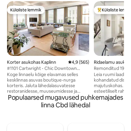
Külaliste lemmik
Külaliste lemm
Külaliste lemmik
Külaliste suur le
Korter asukohas Kaplinn
Keskmine hinnang 4,9/5, 565 h
4,9 (565)
Ridaelamu asukoha
n
#1101 Cartwright - Chic Downtown
Remonditud 1930. 
Apartment
katuseterrassiga
Koge linnaelu kõige elavamas selles
Leia ruumi laadimi
kesklinnas asuvas boutique-nurga
kohandatud disaini
korteris. Jaluta lähedalasuvatesse
majutuskohas. No
restoranidesse, muuseumidesse ja
esteetiliselt rahus
Populaarsed mugavused puhkemajades
galeriidesse või lõõgastu kesklinna kohal,
mustvalge teema, 
mida ümbritsevad vaated silmapiirile.
klassikaliste viimi
linna Cbd lähedal
See ruumikas korter pakub kõike -
kunst ja vaated mägedele
stiilset majutuskohta, suurepärast
arhitektuur muuda
vaadet, kiiret wifit, igapäevast
ainulaadseks ja el
majapidamisteenust, turvalist parkimist
meeldivaks. Piirko
garaažis, Netflixi, juurdepääsu jõusaalile
ning täis suurepär