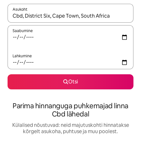
Asukoht
Kui tulemused on kuvatud, liigu ekraanil nooleklahvidega või 
Saabumine
Lahkumine
Otsi
Parima hinnanguga puhkemajad linna
Cbd lähedal
Külalised nõustuvad: neid majutuskohti hinnatakse
kõrgelt asukoha, puhtuse ja muu poolest.