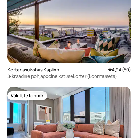
Korter asukohas Kaplinn
Keskmine hinn
4,94 (50)
3-kraadine põhjapoolne katusekorter (koormuseta)
Külaliste lemmik
Külaliste lemmik