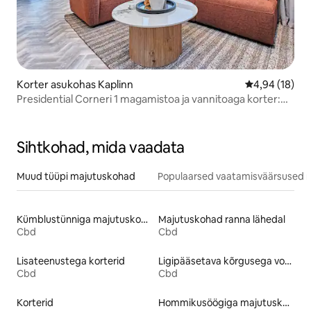
Korter asukohas Kaplinn
Keskmine hin
4,94 (18)
Presidential Corneri 1 magamistoa ja vannitoaga korter:
1414
Sihtkohad, mida vaadata
Muud tüüpi majutuskohad
Populaarsed vaatamisväärsused m
Kümblustünniga majutuskohad
Majutuskohad ranna lähedal
Cbd
Cbd
Lisateenustega korterid
Ligipääsetava kõrgusega voodiga majutuskohad
Cbd
Cbd
Korterid
Hommikusöögiga majutuskohad