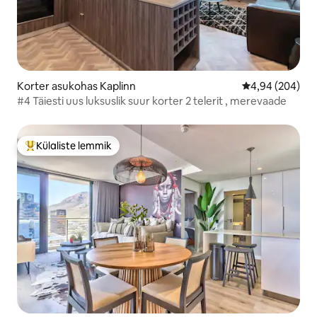
Korter asukohas Kaplinn
Keskmine hinna
4,94 (204)
#4 Täiesti uus luksuslik suur korter 2 telerit , merevaade
Külaliste lemmik
Külaliste suur lemmik