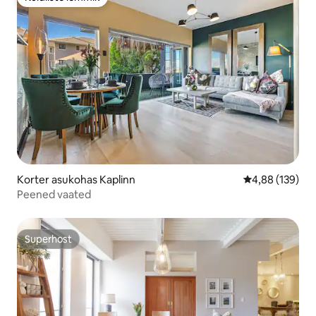
Külaliste lemmik
Korter asukohas Kaplinn
Keskmine hinn
4,88 (139)
Peened vaated
Superhost
Superhost