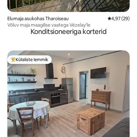
Elumaja asukohas Tharoiseau
Keskmine hinn
4,97 (29)
Võluv maja maagilise vaatega Vézelay'le
Konditsioneeriga korterid
Külaliste lemmik
Külaliste suur lemmik