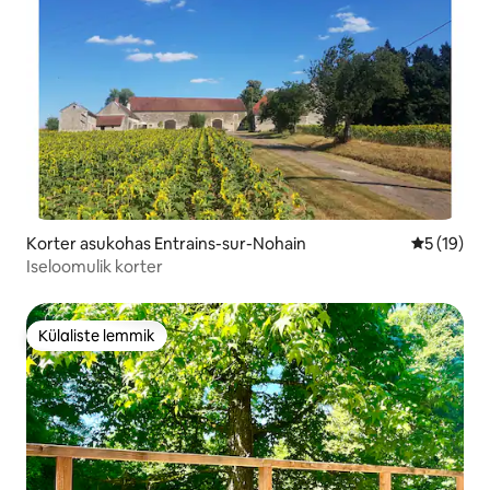
Korter asukohas Entrains-sur-Nohain
Keskmine 
5 (19)
Iseloomulik korter
Külaliste lemmik
Külaliste lemmik