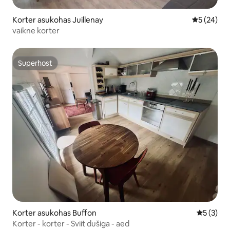
Korter asukohas Juillenay
Keskmine h
5 (24)
vaikne korter
Superhost
Superhost
Korter asukohas Buffon
Keskmine
5 (3)
Korter - korter - Sviit dušiga - aed