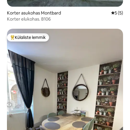
Korter asukohas Montbard
Keskmine
5 (5)
Korter elukohas. B106
Külaliste lemmik
Külaliste suur lemmik