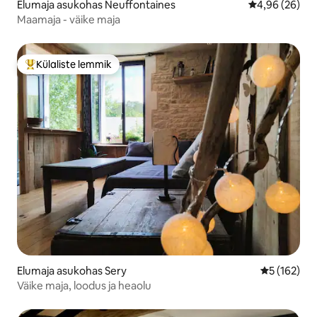
Elumaja asukohas Neuffontaines
Keskmine hinn
4,96 (26)
Maamaja - väike maja
Külaliste lemmik
Külaliste suur lemmik
Elumaja asukohas Sery
Keskmine h
5 (162)
Väike maja, loodus ja heaolu