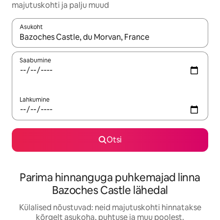
majutuskohti ja palju muud
Asukoht
Kui tulemused on kuvatud, liigu ekraanil nooleklahvidega või 
Saabumine
Lahkumine
Otsi
Parima hinnanguga puhkemajad linna
Bazoches Castle lähedal
Külalised nõustuvad: neid majutuskohti hinnatakse
kõrgelt asukoha, puhtuse ja muu poolest.