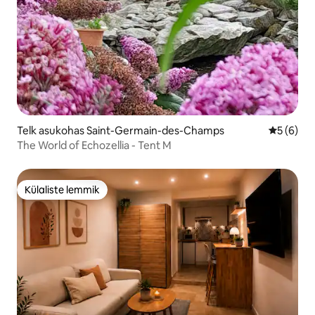
Telk asukohas Saint-Germain-des-Champs
Keskmine
5 (6)
The World of Echozellia - Tent M
Külaliste lemmik
Külaliste lemmik