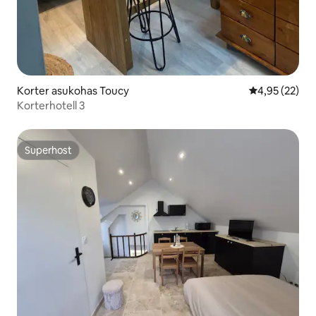
Korter asukohas Toucy
Keskmine hin
4,95 (22)
Korterhotell 3
Superhost
Superhost