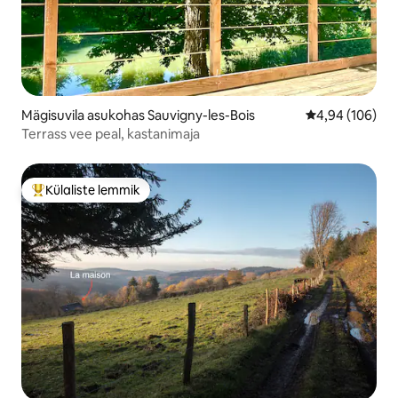
Mägisuvila asukohas Sauvigny-les-Bois
Keskmine hinna
4,94 (106)
Terrass vee peal, kastanimaja
Külaliste lemmik
Külaliste suur lemmik