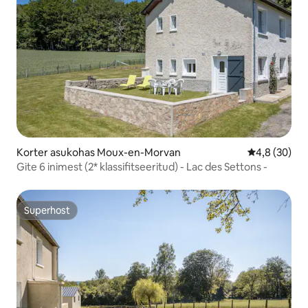
Korter asukohas Moux-en-Morvan
Keskmine hi
4,8 (30)
Gite 6 inimest (2* klassifitseeritud) - Lac des Settons -
Superhost
Superhost