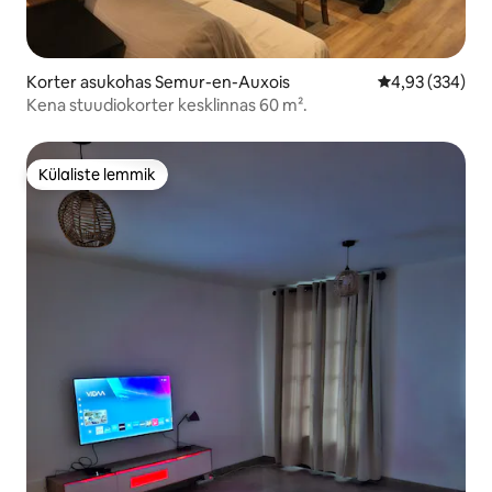
Korter asukohas Semur-en-Auxois
Keskmine hinna
4,93 (334)
Kena stuudiokorter kesklinnas 60 m².
Külaliste lemmik
Külaliste lemmik