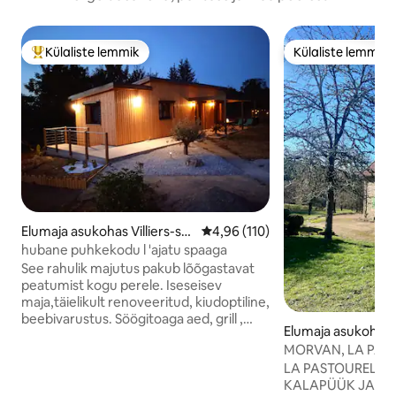
Külaliste lemmik
Külaliste lemmik
Külaliste suur lemmik
Külaliste lemmik
Elumaja asukohas Villiers-sur
Keskmine hinnang 4,96/5, 110 h
4,96 (110)
-Yonne
hubane puhkekodu l 'ajatu spaaga
See rahulik majutus pakub lõõgastavat
peatumist kogu perele. Iseseisev
maja,täielikult renoveeritud, kiudoptiline,
beebivarustus. Söögitoaga aed, grill ,
Elumaja asukohas 
tasuta juurdepääs spaale, suletud aed,
s-Tombes
MORVAN, LA PAS
privaatne parkimine. 100 meetri
LA PASTOURELLE 
kaugusel kanalist ja yonne. Ideaalne
KALAPÜÜK JA LO
jalutamiseks või jalgrattasõiduks, 15 km