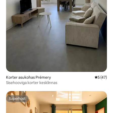
Korter asukohas Prémery
Keskmine 
5 (47)
Sisehooviga korter kesklinnas
Superhost
Superhost