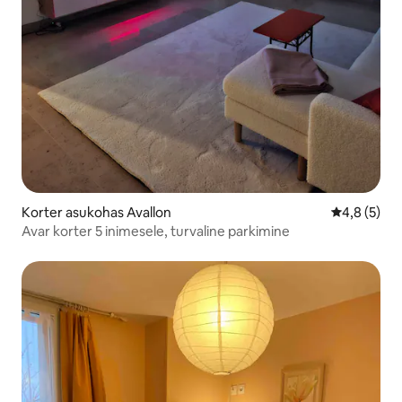
Korter asukohas Avallon
Keskmine h
4,8 (5)
Avar korter 5 inimesele, turvaline parkimine