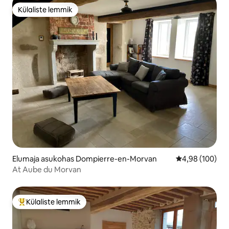
Külaliste lemmik
Külaliste lemmik
Elumaja asukohas Dompierre-en-Morvan
Keskmine hinna
4,98 (100)
At Aube du Morvan
Külaliste lemmik
Külaliste suur lemmik