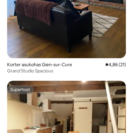
Korter asukohas Gien-sur-Cure
Keskmine hin
4,86 (21)
Grand Studio Spacious
Superhost
Superhost