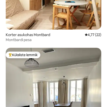
Korter asukohas Montbard
Keskmine hin
4,77 (22)
Montbardi pesa
Külaliste lemmik
Külaliste suur lemmik