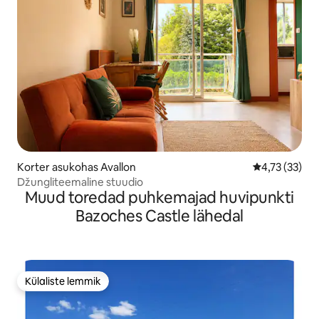
Korter asukohas Avallon
Keskmine hin
4,73 (33)
Džungliteemaline stuudio
Muud toredad puhkemajad huvipunkti
Bazoches Castle lähedal
Külaliste lemmik
Külaliste lemmik