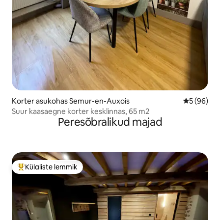
Korter asukohas Semur-en-Auxois
Keskmine h
5 (96)
Suur kaasaegne korter kesklinnas, 65 m2
Peresõbralikud majad
Külaliste lemmik
Külaliste suur lemmik