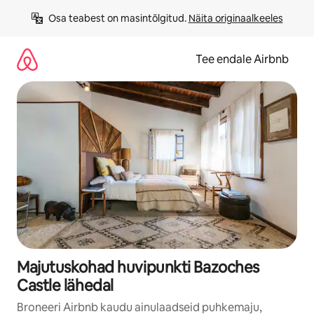
Liigu
Osa teabest on masintõlgitud. 
Näita originaalkeeles
sisu
juurde
Tee endale Airbnb
Majutuskohad huvipunkti Bazoches
Castle lähedal
Broneeri Airbnb kaudu ainulaadseid puhkemaju,