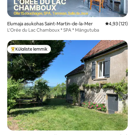
Elumaja asukohas Saint-Martin-de-la-Mer
Keskmine hinn
4,93 (121)
L'Orée du Lac Chamboux * SPA * Mängutuba
Külaliste lemmik
Külaliste suur lemmik