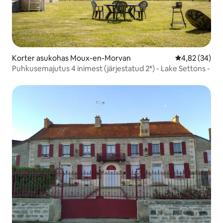
Korter asukohas Moux-en-Morvan
Keskmine hinn
4,82 (34)
Puhkusemajutus 4 inimest (järjestatud 2*) - Lake Settons -