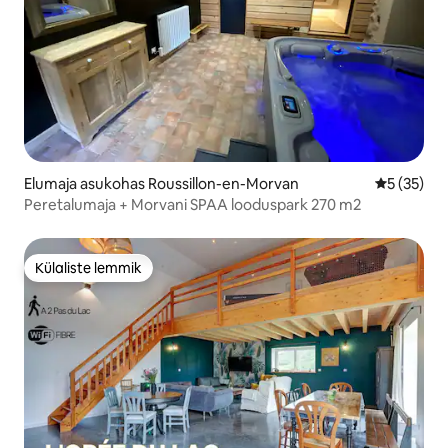
Elumaja asukohas Roussillon-en-Morvan
Keskmine 
5 (35)
Peretalumaja + Morvani SPAA looduspark 270 m2
Külaliste lemmik
Külaliste lemmik