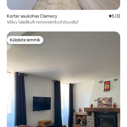
Korter asukohas Clamecy
Keskmine
5 (3)
Võluv täielikult renoveeritud stuudio!
Külaliste lemmik
Külaliste lemmik