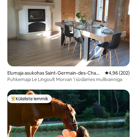
Elumaja asukohas Saint-Germain-des-Cham
Keskmine hinna
4,96 (202)
ps
Puhkemaja Le Lingoult Morvan 'i südames mullivanniga
Külaliste lemmik
Külaliste suur lemmik