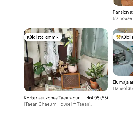
Pansion 
B's house
Külaliste lemmik
Külali
Külaliste lemmik
Külalist
Elumaja 
Hansol St
Korter asukohas Taean-gun
Keskmine hinnang 4,95
4,95 (55)
[Taean Chaeum House] # Taeani
bussiterminali lähedal # Gamseongi
majutus # 2 magamistuba