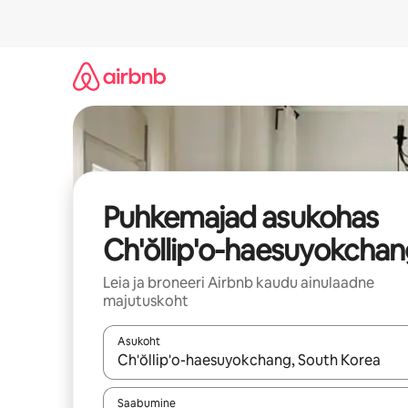
Liigu
sisu
juurde
Puhkemajad asukohas
Ch'ŏllip'o-haesuyokcha
Leia ja broneeri Airbnb kaudu ainulaadne
majutuskoht
Asukoht
Kui tulemused on kuvatud, liigu ekraanil noolekl
Saabumine