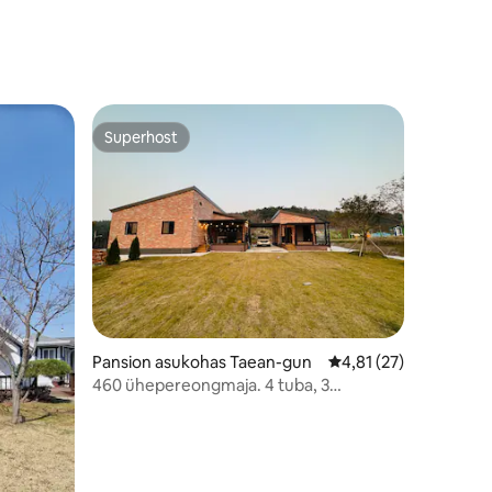
ääres Päikeseloojang 6 pyeong
Superhost
Superhost
Pansion asukohas Taean-gun
Keskmine hinnang 4,8
4,81 (27)
460 ühepereongmaja. 4 tuba, 3
vannituba, pööning, J-maja lisaga/kuni 16
inimest