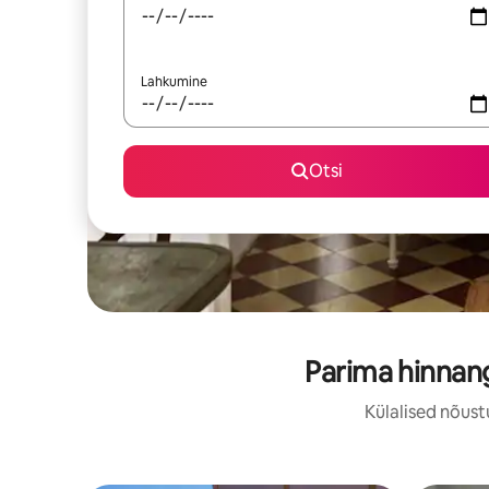
Lahkumine
Otsi
Parima hinnan
Külalised nõust