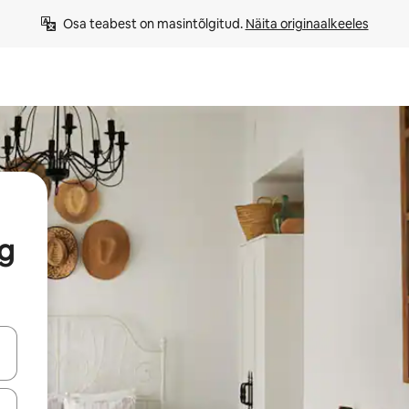
Osa teabest on masintõlgitud. 
Näita originaalkeeles
ng
ahvidega või puuduta või tõmba mööda ekraani.