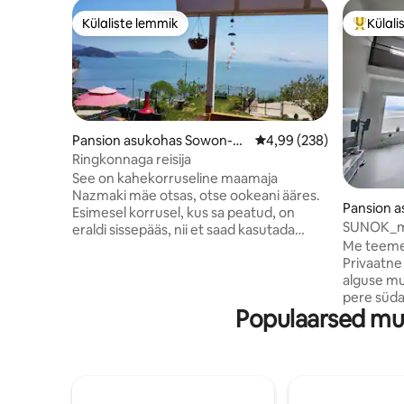
Külaliste lemmik
Külali
Külaliste lemmik
Külalist
Pansion asukohas Sowon-m
Keskmine hinnang 4,99/
4,99 (238)
yeon, Taean-gun
Ringkonnaga reisija
See on kahekorruseline maamaja
Nazmaki mäe otsas, otse ookeani ääres.
Pansion 
Esimesel korrusel, kus sa peatud, on
SUNOK_ma
eraldi sissepääs, nii et saad kasutada
Lääne‑Kor
Me teeme 
kogu esimest korrust (26 püeongi)
Privaatne 
iseseisva ruumina ja teisel korrusel elab
alguse mu
majutajast paar. See on läänes, kuid see
pere süd
on trendikas, nii et sa näed päikesetõusu
Populaarsed mu
majutusko
otse maja seest hommikul, läheduses on
ehitanud 
arboreetum ja Padori ranna mere stiilis
tuleneb m
koobas on lähedal, nii et saad nautida
„Päike“ pä
palju erinevaid atmosfääre. Kuna see ei
Loodame, 
ole majutusküla, vaid vaikses kalurikülas,
soojas majutus
tahaksin kutsuda külalisi, kes soovivad