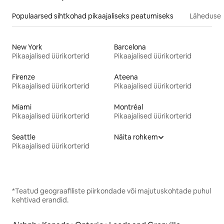
Populaarsed sihtkohad pikaajaliseks peatumiseks
Läheduses
New York
Barcelona
Pikaajalised üürikorterid
Pikaajalised üürikorterid
Firenze
Ateena
Pikaajalised üürikorterid
Pikaajalised üürikorterid
Miami
Montréal
Pikaajalised üürikorterid
Pikaajalised üürikorterid
Seattle
Näita rohkem
Pikaajalised üürikorterid
*Teatud geograafiliste piirkondade või majutuskohtade puhul
kehtivad erandid.