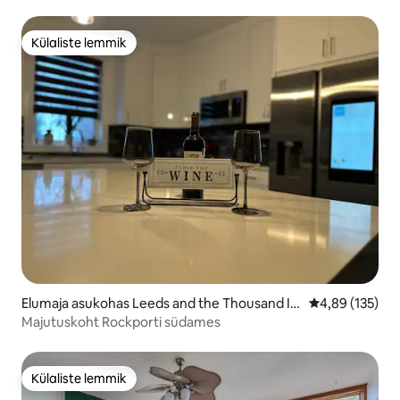
Külaliste lemmik
Külaliste lemmik
Elumaja asukohas Leeds and the Thousand Isl
Keskmine hinn
4,89 (135)
ands
Majutuskoht Rockporti südames
Külaliste lemmik
Külaliste lemmik