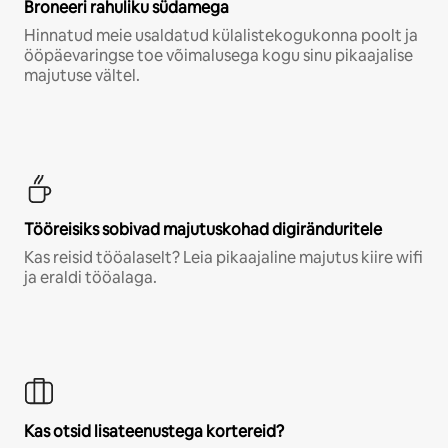
Broneeri rahuliku südamega
Hinnatud meie usaldatud külalistekogukonna poolt ja
ööpäevaringse toe võimalusega kogu sinu pikaajalise
majutuse vältel.
Tööreisiks sobivad majutuskohad digiränduritele
Kas reisid tööalaselt? Leia pikaajaline majutus kiire wifi
ja eraldi tööalaga.
Kas otsid lisateenustega kortereid?