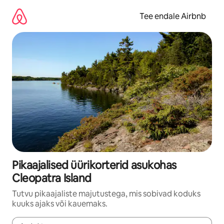
Liigu
sisu
Tee endale Airbnb
juurde
Pikaajalised üürikorterid asukohas
Cleopatra Island
Tutvu pikaajaliste majutustega, mis sobivad koduks
kuuks ajaks või kauemaks.