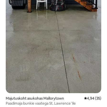
Majutuskoht asukohas Mallorytown
Keskmine hinn
4,94 (35)
Paadimaja bunkie vaatega St. Lawrence 'ile