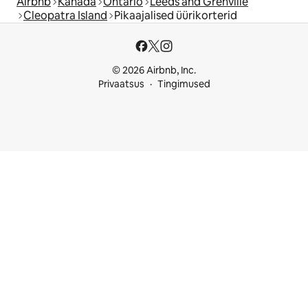
Airbnb
Kanada
Ontario
Leeds and Grenville
Cleopatra Island
Pikaajalised üürikorterid
© 2026 Airbnb, Inc.
Privaatsus
Tingimused