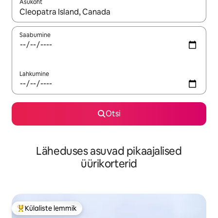
Asukoht
Kui tulemused on kuvatud, liigu ekraanil nooleklahvidega või 
Saabumine
Lahkumine
Otsi
Läheduses asuvad pikaajalised
üürikorterid
Külaliste lemmik
Külaliste suur lemmik