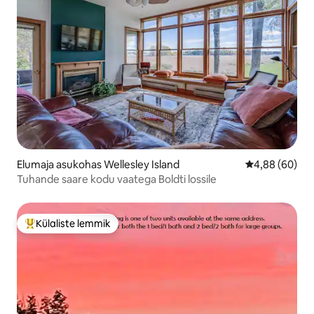
Elumaja asukohas Wellesley Island
Keskmine hinn
4,88 (60)
Tuhande saare kodu vaatega Boldti lossile
Külaliste lemmik
Külaliste suur lemmik