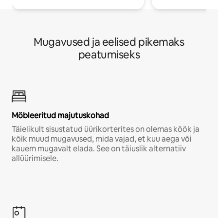
Mugavused ja eelised pikemaks
peatumiseks
Möbleeritud majutuskohad
Täielikult sisustatud üürikorterites on olemas köök ja
kõik muud mugavused, mida vajad, et kuu aega või
kauem mugavalt elada. See on täiuslik alternatiiv
allüürimisele.