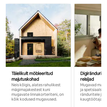
Täielikult möbleeritud
Digirändurid j
majutuskohad
reisijad
Neis kõigis, alates rahulikest
Mugavad majut
mägimajakestest kuni
ja spetsiaalse 
mugavate linnakorteriteni, on
ränduritele ja
kõik kodused mugavused.
kaugtöötajatel