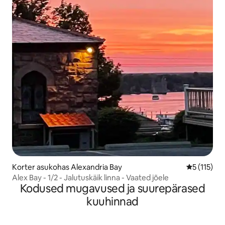
Korter asukohas Alexandria Bay
Keskmine h
5 (115)
Alex Bay - 1/2 - Jalutuskäik linna - Vaated jõele
Kodused mugavused ja suurepärased
kuuhinnad