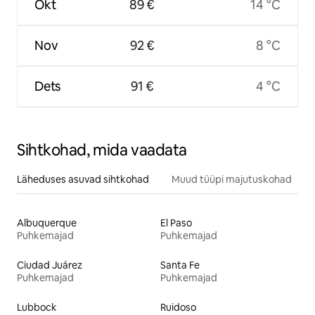
Okt
89 €
14 °C
Nov
92 €
8 °C
Dets
91 €
4 °C
Sihtkohad, mida vaadata
Läheduses asuvad sihtkohad
Muud tüüpi majutuskohad
Albuquerque
El Paso
Puhkemajad
Puhkemajad
Ciudad Juárez
Santa Fe
Puhkemajad
Puhkemajad
Lubbock
Ruidoso