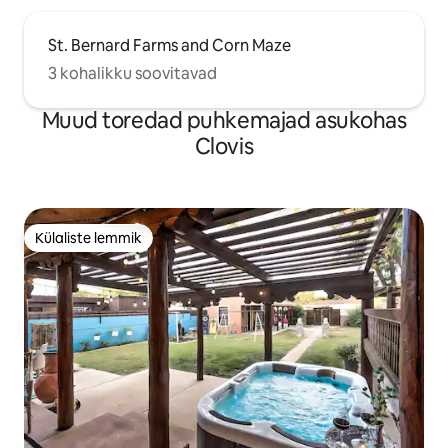
St. Bernard Farms and Corn Maze
3 kohalikku soovitavad
Muud toredad puhkemajad asukohas
Clovis
Külaliste lemmik
Külaliste lemmik