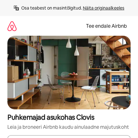
Liigu
Osa teabest on masintõlgitud. 
Näita originaalkeeles
sisu
juurde
Tee endale Airbnb
Puhkemajad asukohas Clovis
Leia ja broneeri Airbnb kaudu ainulaadne majutuskoht