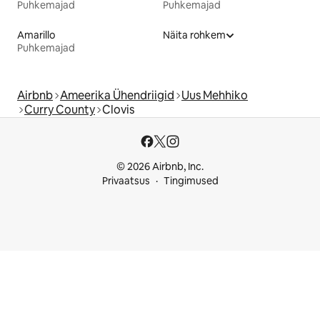
Puhkemajad
Puhkemajad
Amarillo
Näita rohkem
Puhkemajad
Airbnb
Ameerika Ühendriigid
Uus Mehhiko
Curry County
Clovis
© 2026 Airbnb, Inc.
Privaatsus
Tingimused