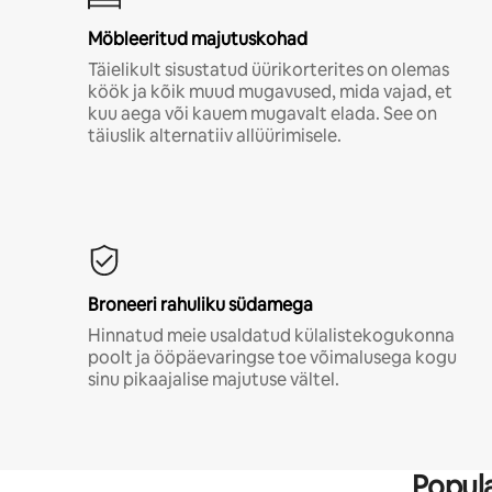
Möbleeritud majutuskohad
Täielikult sisustatud üürikorterites on olemas
köök ja kõik muud mugavused, mida vajad, et
kuu aega või kauem mugavalt elada. See on
täiuslik alternatiiv allüürimisele.
Broneeri rahuliku südamega
Hinnatud meie usaldatud külalistekogukonna
poolt ja ööpäevaringse toe võimalusega kogu
sinu pikaajalise majutuse vältel.
Popula