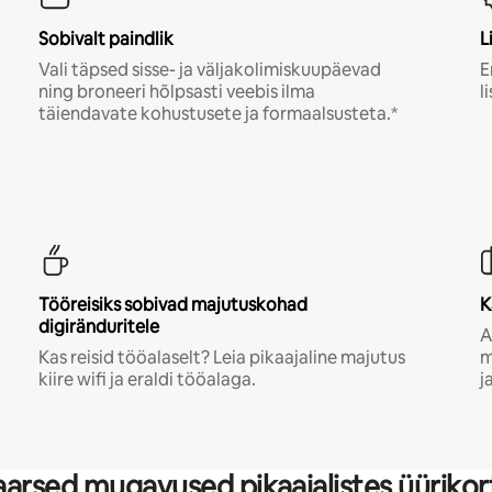
Sobivalt paindlik
L
Vali täpsed sisse- ja väljakolimiskuupäevad
E
ning broneeri hõlpsasti veebis ilma
l
täiendavate kohustusete ja formaalsusteta.*
Tööreisiks sobivad majutuskohad
K
digiränduritele
A
Kas reisid tööalaselt? Leia pikaajaline majutus
m
kiire wifi ja eraldi tööalaga.
j
arsed mugavused pikaajalistes üürikor