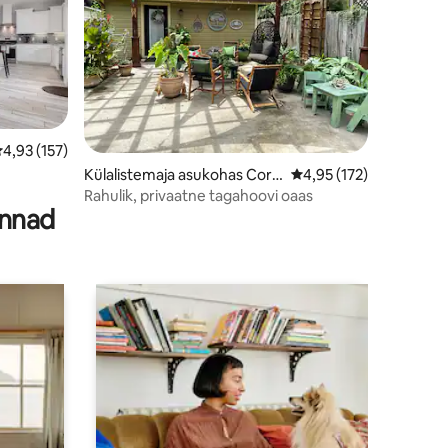
eskmine hinnang 4,93/5, 157 hinnangut
4,93 (157)
Külalistemaja asukohas Corp
Keskmine hinnang 4,95
4,95 (172)
us Christi
Rahulik, privaatne tagahoovi oaas
innad