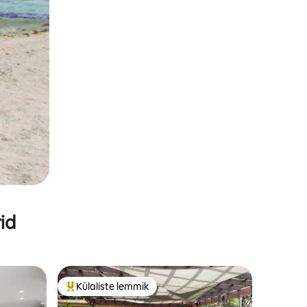
id
Külaliste lemmik
Külaliste suur lemmik