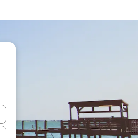
ahvidega või puuduta või tõmba mööda ekraani.