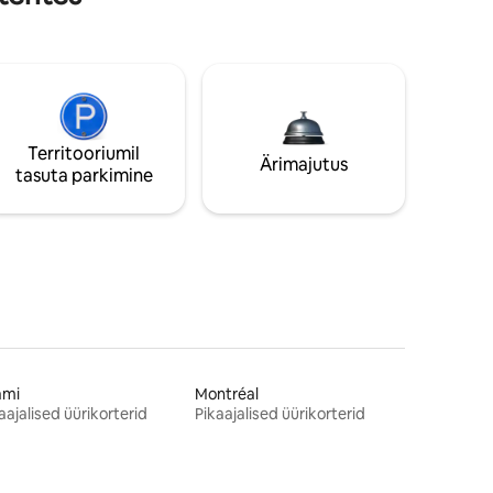
Territooriumil
Ärimajutus
tasuta parkimine
ami
Montréal
aajalised üürikorterid
Pikaajalised üürikorterid