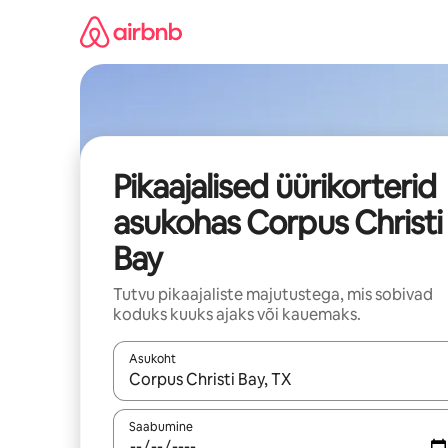
Liigu
sisu
juurde
Pikaajalised üürikorterid
asukohas Corpus Christi
Bay
Tutvu pikaajaliste majutustega, mis sobivad
koduks kuuks ajaks või kauemaks.
Asukoht
Kui tulemused on kuvatud, liigu ekraanil noolekl
Saabumine