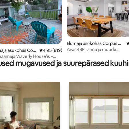
Elumaja asukohas Corpus Ch
K
risti
Avar 4BR ranna ja muude
5, 122 hinnangut
maja asukohas Corp
Keskmine hinnang 4,95/5, 819 hinnangut
4,95 (819)
vaatamisväärsuste lähedal
aamaja Waverly House’is –
sed mugavused ja suurepärased kuuh
ja puhka