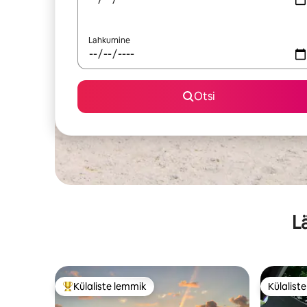
Lahkumine
Otsi
L
Külaliste lemmik
Külalist
Külaliste suur lemmik
Külalist