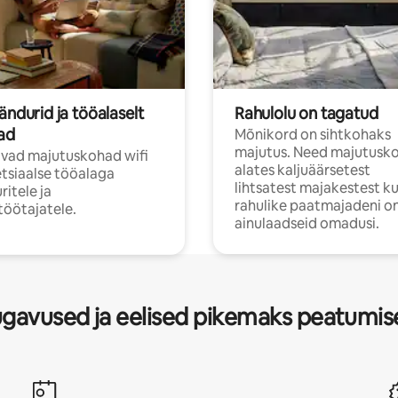
ändurid ja tööalaselt
Rahulolu on tagatud
jad
Mõnikord on sihtkohaks
majutus. Need majutusk
vad majutuskohad wifi
alates kaljuäärsetest
etsiaalse tööalaga
lihtsatest majakestest ku
ritele ja
rahulike paatmajadeni on
öötajatele.
ainulaadseid omadusi.
gavused ja eelised pikemaks peatumis