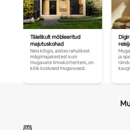
Täielikult möbleeritud
Digir
majutuskohad
reisi
Neis kõigis, alates rahulikest
Muga
mägimajakestest kuni
ja sp
mugavate linnakorteriteni, on
rändu
kõik kodused mugavused.
kaugt
Mu