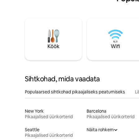
Köök
Wifi
Sihtkohad, mida vaadata
Populaarsed sihtkohad pikaajaliseks peatumiseks
L
New York
Barcelona
Pikaajalised üürikorterid
Pikaajalised üürikorterid
Seattle
Näita rohkem
Pikaajalised üürikorterid