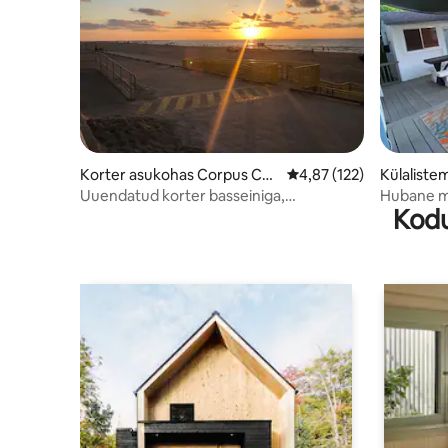
Korter asukohas Corpus Chr
Keskmine hinnang 4,87/
4,87 (122)
Külaliste
isti
us Christi
Uuendatud korter basseiniga,
Hubane m
Kodu
jalutuskäigu kaugusel rannast
lõõgastu 