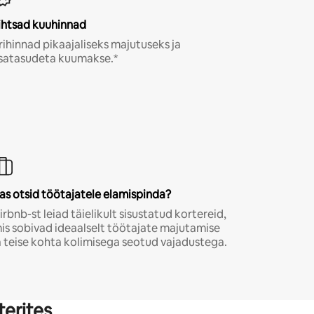
ihtsad kuuhinnad
rihinnad pikaajaliseks majutuseks ja
isatasudeta kuumakse.*
as otsid töötajatele elamispinda?
irbnb-st leiad täielikult sisustatud kortereid,
is sobivad ideaalselt töötajate majutamise
a teise kohta kolimisega seotud vajadustega.
terites