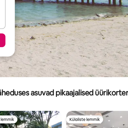
äheduses asuvad pikaajalised üürikorter
e lemmik
Külaliste lemmik
e lemmik
Külaliste lemmik