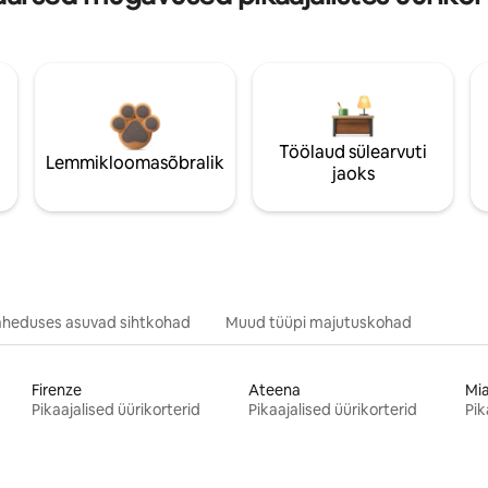
Töölaud sülearvuti
Lemmikloomasõbralik
jaoks
äheduses asuvad sihtkohad
Muud tüüpi majutuskohad
Firenze
Ateena
Mi
Pikaajalised üürikorterid
Pikaajalised üürikorterid
Pik