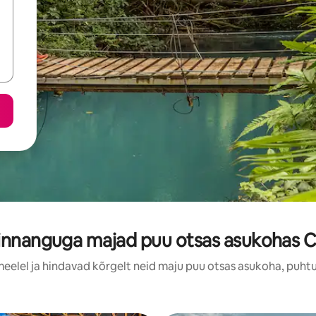
innanguga majad puu otsas asukohas C
meelel ja hindavad kõrgelt neid maju puu otsas asukoha, puht