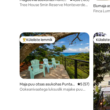
erde
Tree House 5min Reserve Monteverde
Elumaja a
Condesayunos
Finca Lum
Külaliste lemmik
Külalist
Külaliste suur lemmik
Külalist
Maja puu otsas asukohas Puntar
Keskmine hinnang 5
5 (57)
enas
Ookeanivaatega luksuslik majake puu
otsas koos kümblustünniga