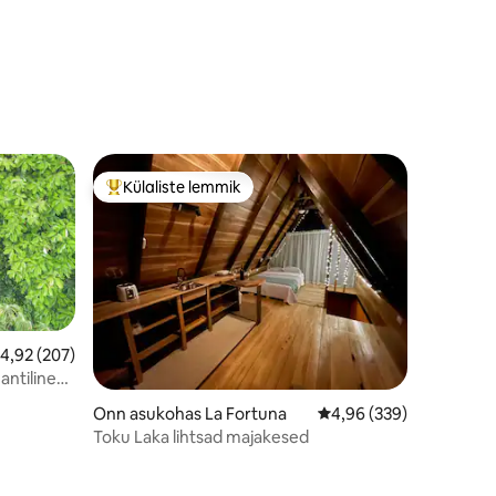
Külaliste lemmik
Külaliste suur lemmik
eskmine hinnang 4,92/5, 207 hinnangut
4,92 (207)
ntiline
Onn asukohas La Fortuna
Keskmine hinnang 4,96
4,96 (339)
Toku Laka lihtsad majakesed