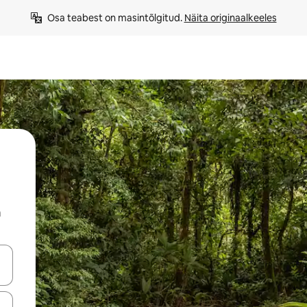
Osa teabest on masintõlgitud. 
Näita originaalkeeles
a
ahvidega või puuduta või tõmba mööda ekraani.