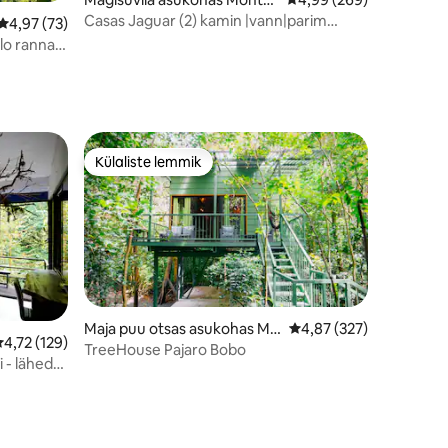
verde
Casas Jaguar (2) kamin |vann|parim
Keskmine hinnang 4,97/5, 73 hinnangut
4,97 (73)
asukoht!
lo ranna
Külaliste lemmik
Külaliste lemmik
Maja puu otsas asukohas Mo
Keskmine hinnang 4,87
4,87 (327)
eskmine hinnang 4,72/5, 129 hinnangut
4,72 (129)
nteverde
TreeHouse Pajaro Bobo
i - lähedal