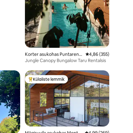
Korter asukohas Puntarena
Keskmine hinnang 4,86
4,86 (355)
s Province
Jungle Canopy Bungalow Taru Rentalsis
Külaliste lemmik
Külaliste suur lemmik
Mägisuvila asukohas Monte
Keskmine hinnang 4,99
4,99 (269)