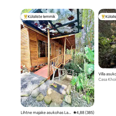
Külaliste lemmik
Külali
Külaliste suur lemmik
Külalist
Villa asuk
resa
Casa Khoi
džunglivil
Lihtne majake asukohas La F
Keskmine hinnang 4,88/
4,88 (385)