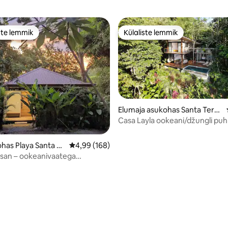
ste lemmik
Külaliste lemmik
e suur lemmik
Külaliste lemmik
Elumaja asukohas Santa Teres
a Beach
Casa Layla ookeani/džungli puh
satelliittelevisioon
ohas Playa Santa Te
Keskmine hinnang 4,99/5, 168 hinnangut
4,99 (168)
san – ookeanivaatega
la
5, 385 hinnangut