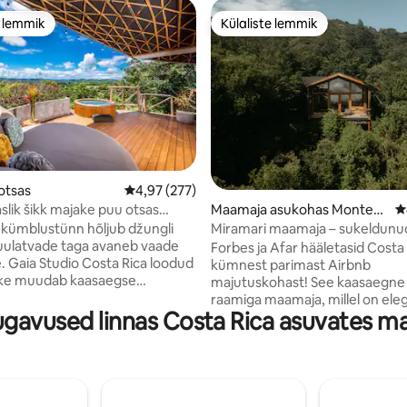
e lemmik
Külaliste lemmik
e lemmik
Külaliste lemmik
5, 274 hinnangut
otsas
Keskmine hinnang 4,97/5, 277 hinnangut
4,97 (277)
lik šikk majake puu otsas
Maamaja asukohas Montev
K
e vaadete ja kümblustünniga
erde
 kümblustünn hõljub džungli
Miramari maamaja – sukeldunu
puulatvade taga avaneb vaade
pilvemetsasse!
Forbes ja Afar hääletasid Costa
 Gaia Studio Costa Rica loodud
kümnest parimast Airbnb
ke muudab kaasaegse
majutuskohast! See kaasaegne
e disaini omaette elamuseks.
raamiga maamaja, millel on ele
uses voodiga magamistoas ja
gavused linnas Costa Rica asuvates ma
disain ja sajandi keskpaiga detail
il on ruumi kuni neljale
kindlasti lummav. Monteverde
. Täiskööki ümbritseb avatud
pilvemetsas tunned end eralda
inna sees on kiire WiFi ja
vaid mõne minuti kaugusel hotel
eer. All ootab varjuline terrass
Belmar ja peamised mugavused
ine on privaatne. Playa Grande
Põrandast laeni ulatuvad aknad