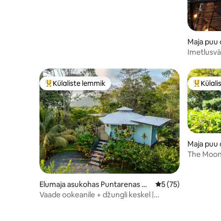
Maja puu 
Fortuna
Imetlusvä
otsas Are
Külaliste lemmik
Külali
Külaliste suur lemmik
Külalist
Maja puu 
ena
The Moon
Elumaja asukohas Puntarenas Do
Keskmine hinnang 5
5 (75)
minicalito
Vaade ookeanile + džungli keskel |
Mägisuvila + jurta