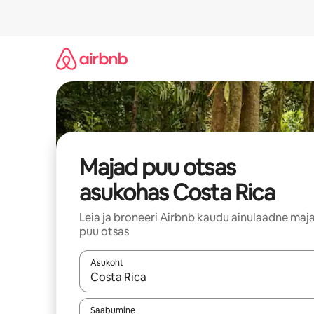
Liigu
sisu
juurde
Majad puu otsas
asukohas Costa Rica
Leia ja broneeri Airbnb kaudu ainulaadne maj
puu otsas
Asukoht
Kui tulemused on kuvatud, liigu ekraanil noolekl
Saabumine