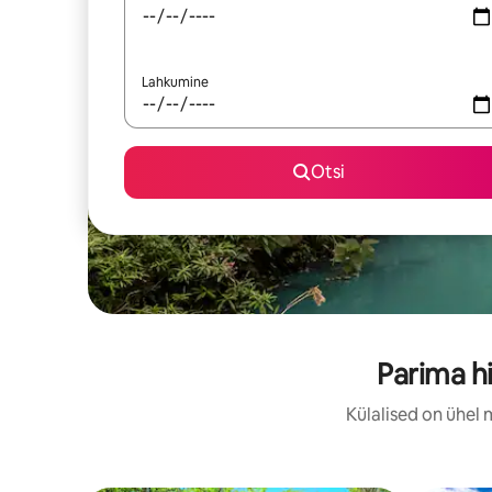
Lahkumine
Otsi
Parima h
Külalised on ühel 