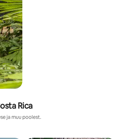
osta Rica
use ja muu poolest.