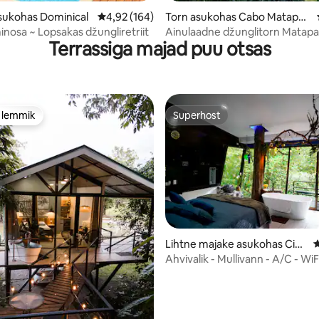
sukohas Dominical
Keskmine hinnang 4,92/5, 164 hinnangut
4,92 (164)
Torn asukohas Cabo Matapal
o
inosa ~ Lopsakas džungliretriit
Ainulaadne džunglitorn Matapa
Terrassiga majad puu otsas
lähedal
e lemmik
Superhost
e lemmik
Superhost
/5, 57 hinnangut
Lihtne majake asukohas Ciud
K
ad Quesada
Ahvivalik - Mullivann - A/C - WiF
linn