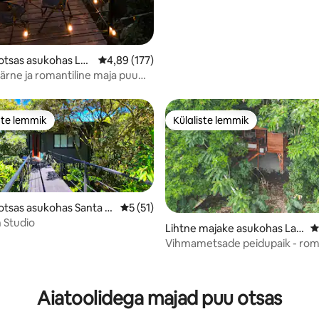
otsas asukohas La
Keskmine hinnang 4,89/5, 177 hinnangut
4,89 (177)
ärne ja romantiline maja puu
nalis
ste lemmik
Külaliste lemmik
e suur lemmik
Külaliste lemmik
otsas asukohas Santa El
Keskmine hinnang 5/5, 51 hinnangut
5 (51)
 Studio
Lihtne majake asukohas La F
K
ortuna
Vihmametsade peidupaik - roma
mets-Tina
/5, 75 hinnangut
Aiatoolidega majad puu otsas