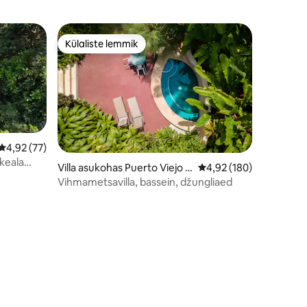
Külaliste lemmik
Külaliste lemmik
Keskmine hinnang 4,92/5, 77 hinnangut
4,92 (77)
keala
Villa asukohas Puerto Viejo d
Keskmine hinnang 4,92
4,92 (180)
e Talamanca
Vihmametsavilla, bassein, džungliaed