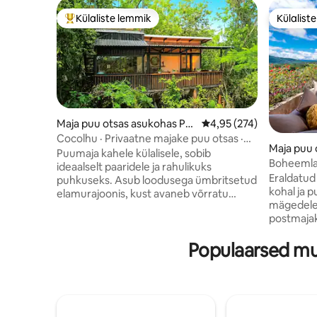
Külaliste lemmik
Külalist
Külaliste suur lemmik
Külalist
Maja puu otsas asukohas Pro
Keskmine hinnang 4,95/
4,95 (274)
vincia de Guanacaste
Cocolhu · Privaatne majake puu otsas ·
Maja puu 
Vaade ookeanile ·
Puumaja kahele külalisele, sobib
Boheemlas
ideaalselt paaridele ja rahulikuks
maagilist
Eraldatud
puhkuseks. Asub loodusega ümbritsetud
kohal ja 
elamurajoonis, kust avaneb võrratu
mägedele.
vaade ookeanile ja mägedele. Tamarindo
postmaja
kesklinnast vaid 3–4 minuti autosõidu või
troopilis
25-minutilise jalutuskäigu kaugusel.
King-suur
Populaarsed mu
Lõõgastu puude all asuvas väikeses
diivanvood
basseinis, puhka võrkkiigetes, naudi
külalisele
kohvi troopilises aias ja vaata terrassilt
eluruum. H
päikeseloojanguid. Mugavuste hulka
konditsion
kuuluvad privaatsus, konditsioneer, soe
ja parkim
vesi, vihmadušš, köök, grill, WiFi, töökoht