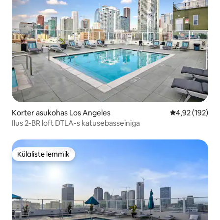
Korter asukohas Los Angeles
Keskmine hinn
4,92 (192)
Ilus 2-BR loft DTLA-s katusebasseiniga
Külaliste lemmik
Külaliste lemmik