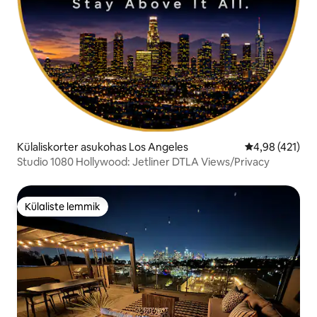
Külaliskorter asukohas Los Angeles
Keskmine hinn
4,98 (421)
Studio 1080 Hollywood: Jetliner DTLA Views/Privacy
Külaliste lemmik
Külaliste lemmik