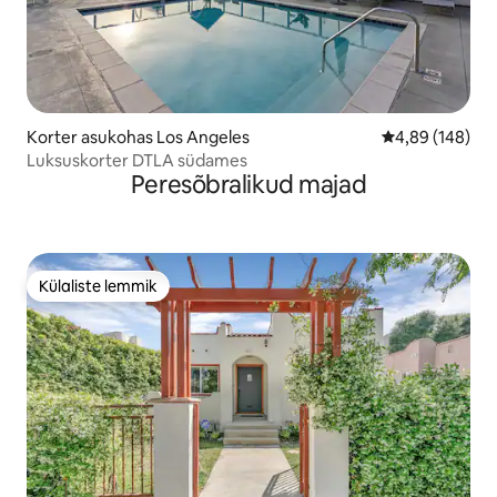
Korter asukohas Los Angeles
Keskmine hinna
4,89 (148)
Luksuskorter DTLA südames
Peresõbralikud majad
Külaliste lemmik
Külaliste lemmik