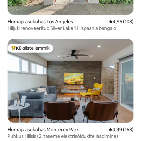
Elumaja asukohas Los Angeles
Keskmine hinn
4,95 (103)
Hiljuti renoveeritud Silver Lake 'i Hispaania bangalo
Külaliste lemmik
Külaliste suur lemmik
Elumaja asukohas Monterey Park
Keskmine hinna
4,99 (163)
Puhkus Hillsis (2. taseme elektrisõidukite laadimine)