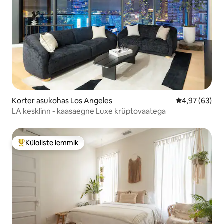
Korter asukohas Los Angeles
Keskmine hinn
4,97 (63)
LA kesklinn - kaasaegne Luxe krüptovaatega
Külaliste lemmik
Külaliste suur lemmik