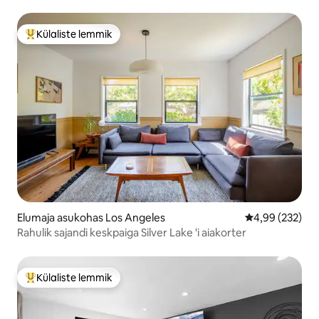
Külaliste lemmik
Külaliste suur lemmik
Elumaja asukohas Los Angeles
Keskmine hinna
4,99 (232)
Rahulik sajandi keskpaiga Silver Lake 'i aiakorter
Külaliste lemmik
Külaliste suur lemmik