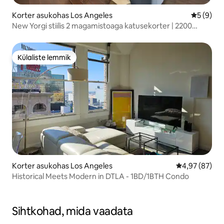
Korter asukohas Los Angeles
Keskmine
5 (9)
New Yorgi stiilis 2 magamistoaga katusekorter | 2200
ruutjalga
Külaliste lemmik
Külaliste lemmik
Korter asukohas Los Angeles
Keskmine hinn
4,97 (87)
Historical Meets Modern in DTLA - 1BD/1BTH Condo
Sihtkohad, mida vaadata