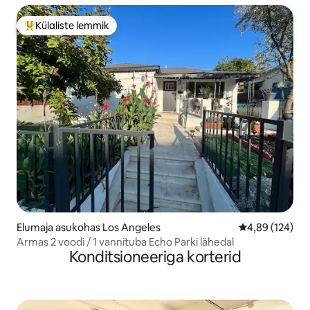
Külaliste lemmik
Külaliste suur lemmik
Elumaja asukohas Los Angeles
Keskmine hinna
4,89 (124)
Armas 2 voodi / 1 vannituba Echo Parki lähedal
Konditsioneeriga korterid