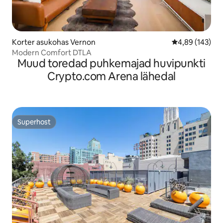
Korter asukohas Vernon
Keskmine hinna
4,89 (143)
Modern Comfort DTLA
Muud toredad puhkemajad huvipunkti
Crypto.com Arena lähedal
Superhost
Superhost