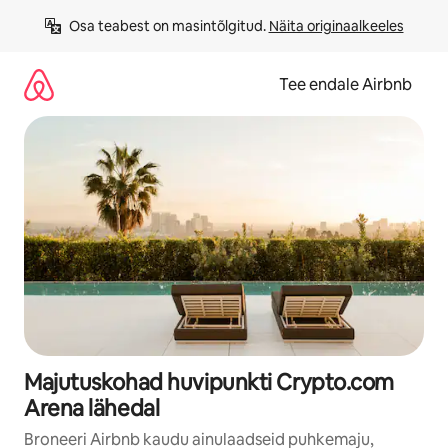
Liigu
Osa teabest on masintõlgitud. 
Näita originaalkeeles
sisu
juurde
Tee endale Airbnb
Majutuskohad huvipunkti Crypto.com
Arena lähedal
Broneeri Airbnb kaudu ainulaadseid puhkemaju,