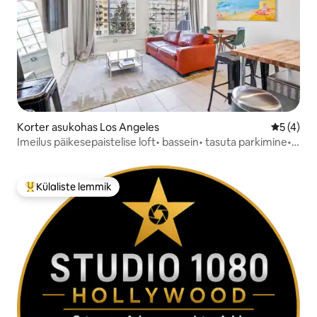
Korter asukohas Los Angeles
Keskmine
5 (4)
Imeilus päikesepaistelise loft• bassein• tasuta parkimine•
jõusaal
Külaliste lemmik
Külaliste suur lemmik