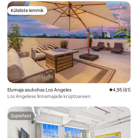
Külaliste lemmik
Külaliste lemmik
Elumaja asukohas Los Angeles
Keskmine hin
4,95 (61)
Los Angelese linnamajade krüptoareen
Superhost
Superhost