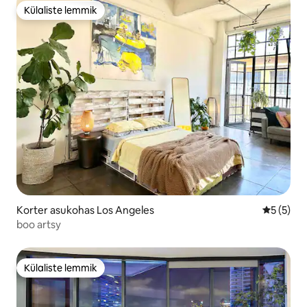
Külaliste lemmik
Külaliste lemmik
Korter asukohas Los Angeles
Keskmine
5 (5)
boo artsy
Külaliste lemmik
Külaliste lemmik