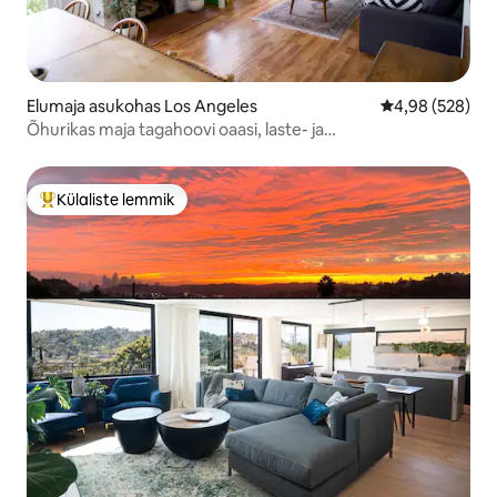
Elumaja asukohas Los Angeles
Keskmine hinna
4,98 (528)
Õhurikas maja tagahoovi oaasi, laste- ja
lemmikloomasõbralikkusega
Külaliste lemmik
Külaliste suur lemmik