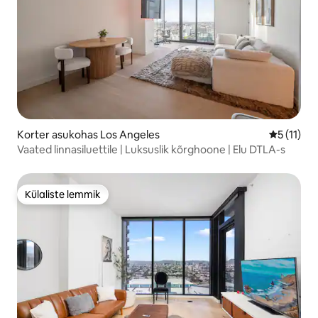
Korter asukohas Los Angeles
Keskmine 
5 (11)
Vaated linnasiluettile | Luksuslik kõrghoone | Elu DTLA-s
Külaliste lemmik
Külaliste lemmik