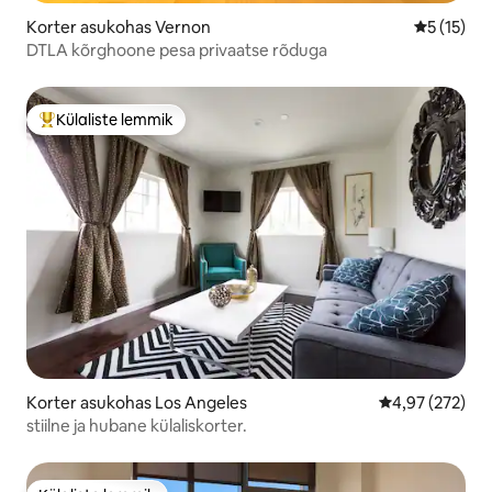
Korter asukohas Vernon
Keskmine 
5 (15)
DTLA kõrghoone pesa privaatse rõduga
Külaliste lemmik
Külaliste suur lemmik
Korter asukohas Los Angeles
Keskmine hinna
4,97 (272)
stiilne ja hubane külaliskorter.