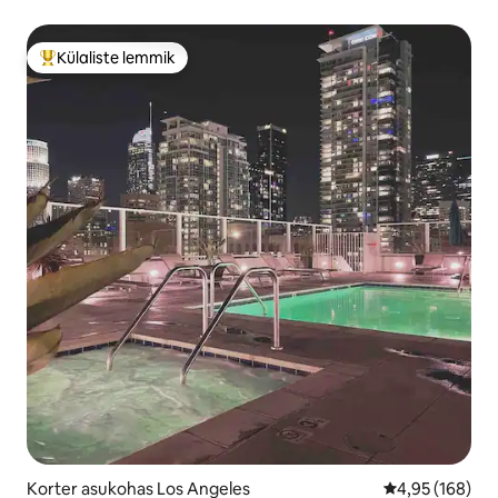
Külaliste lemmik
Külaliste suur lemmik
Korter asukohas Los Angeles
Keskmine hinn
4,95 (168)