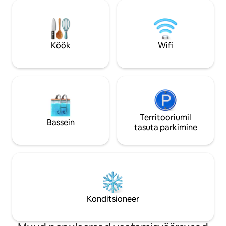
ainus hoones, kus on mugava une
söögikohtadest, p
tagamiseks paigaldatud helikindlad
meelelahutusest, mi
aknad. ➜ Katusebassein, mullivann,
tähele, et meie h
cabana ja jõusaal ➜ Turvaline tasuta
ja turvalisuse huvi
parkimine ühele sõidukile (hotellitasu 50
seetõttu nõuame 
Köök
Wifi
$ öö kohta) ➜ 740ft²/68m² ruum
fotoga isikutunni
lubatud ainult regi
Territooriumil
Bassein
tasuta parkimine
Konditsioneer