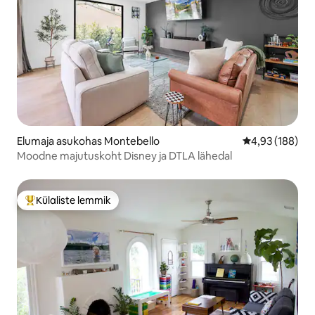
Elumaja asukohas Montebello
Keskmine hinn
4,93 (188)
Moodne majutuskoht Disney ja DTLA lähedal
Külaliste lemmik
Külaliste suur lemmik