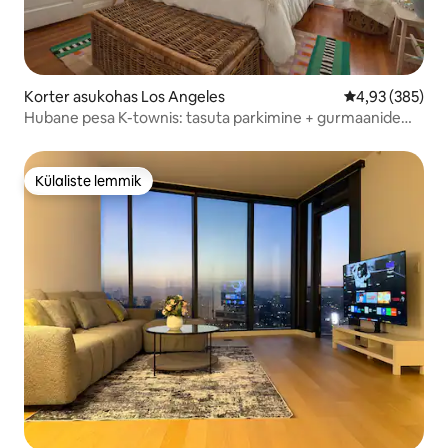
Korter asukohas Los Angeles
Keskmine hinna
4,93 (385)
Hubane pesa K-townis: tasuta parkimine + gurmaanide
paradiis
Külaliste lemmik
Külaliste lemmik