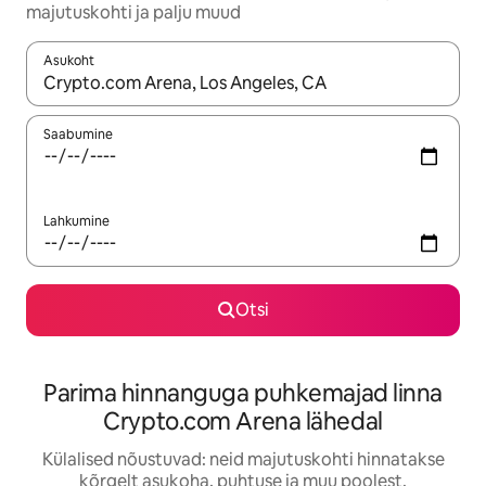
majutuskohti ja palju muud
Asukoht
Kui tulemused on kuvatud, liigu ekraanil nooleklahvidega või 
Saabumine
Lahkumine
Otsi
Parima hinnanguga puhkemajad linna
Crypto.com Arena lähedal
Külalised nõustuvad: neid majutuskohti hinnatakse
kõrgelt asukoha, puhtuse ja muu poolest.