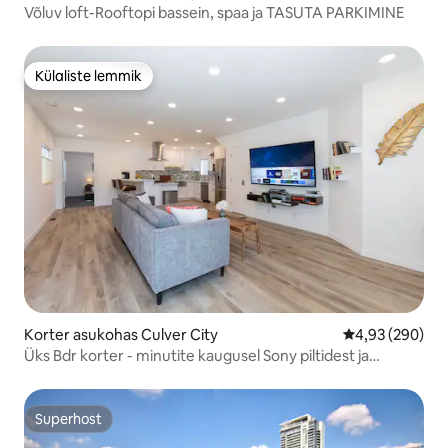
Võluv loft-Rooftopi bassein, spaa ja TASUTA PARKIMINE
Külaliste lemmik
Külaliste lemmik
Korter asukohas Culver City
Keskmine hinna
4,93 (290)
Üks Bdr korter - minutite kaugusel Sony piltidest ja
Veneetsia kanalitest
Superhost
Superhost