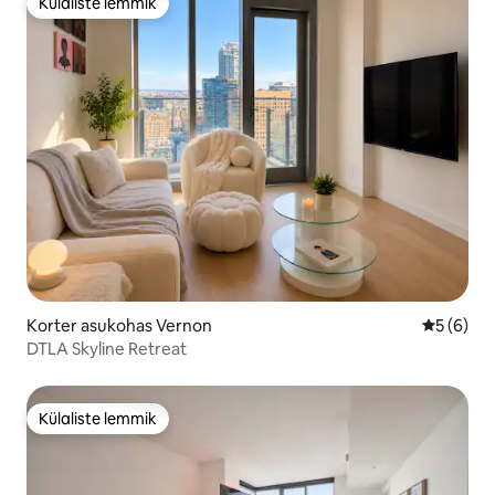
Külaliste lemmik
Külaliste lemmik
Korter asukohas Vernon
Keskmine
5 (6)
DTLA Skyline Retreat
Külaliste lemmik
Külaliste lemmik