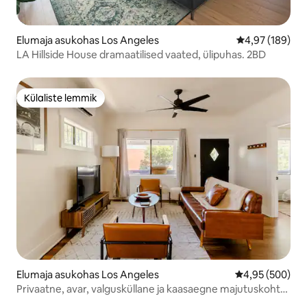
Elumaja asukohas Los Angeles
Keskmine hinna
4,97 (189)
LA Hillside House dramaatilised vaated, ülipuhas. 2BD
Külaliste lemmik
Külaliste lemmik
Elumaja asukohas Los Angeles
Keskmine hinna
4,95 (500)
Privaatne, avar, valgusküllane ja kaasaegne majutuskoht
DTLA lähedal