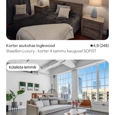
Korter asukohas Inglewood
Keskmine hinn
4,9 (248)
Staadion Luxury - korter 4 sammu kaugusel SOFIST
Külaliste lemmik
Külaliste lemmik