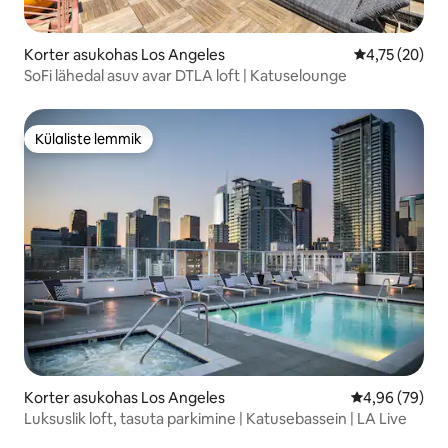
Korter asukohas Los Angeles
Keskmine hin
4,75 (20)
SoFi lähedal asuv avar DTLA loft | Katuselounge
Külaliste lemmik
Külaliste lemmik
Korter asukohas Los Angeles
Keskmine hinn
4,96 (79)
Luksuslik loft, tasuta parkimine | Katusebassein | LA Live