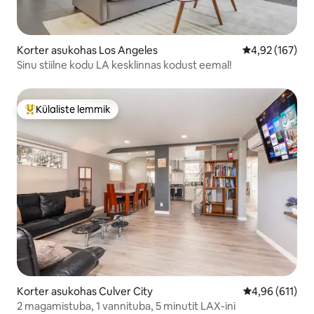
Korter asukohas Los Angeles
Keskmine hinn
4,92 (167)
Sinu stiilne kodu LA kesklinnas kodust eemal!
Külaliste lemmik
Külaliste suur lemmik
Korter asukohas Culver City
Keskmine hinn
4,96 (611)
2 magamistuba, 1 vannituba, 5 minutit LAX-ini