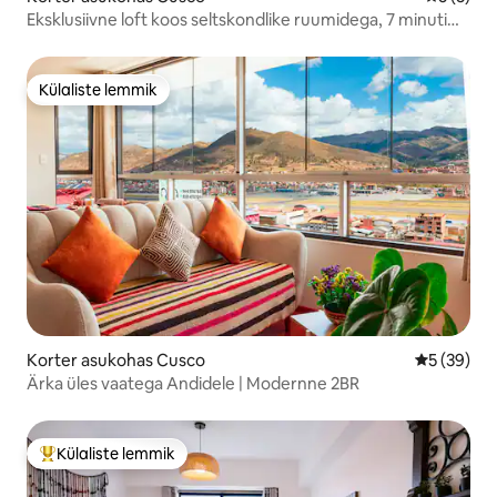
Eksklusiivne loft koos seltskondlike ruumidega, 7 minuti
kaugusel väljakust
Külaliste lemmik
Külaliste lemmik
Korter asukohas Cusco
Keskmine h
5 (39)
Ärka üles vaatega Andidele | Modernne 2BR
Külaliste lemmik
Külaliste suur lemmik