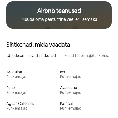
Airbnb teenused
Muuda oma peatumine veel erilisemaks
Sihtkohad, mida vaadata
Läheduses asuvad sihtkohad
Muud tüüpi majutuskohad
Arequipa
Ica
Puhkemajad
Puhkemajad
Puno
Ayacucho
Puhkemajad
Puhkemajad
Aguas Calientes
Paracas
Puhkemajad
Puhkemajad