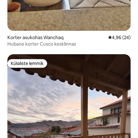
Korter asukohas Wanchaq
Keskmine hinn
4,96 (24)
Hubane korter Cusco kesklinnas
Külaliste lemmik
Külaliste lemmik