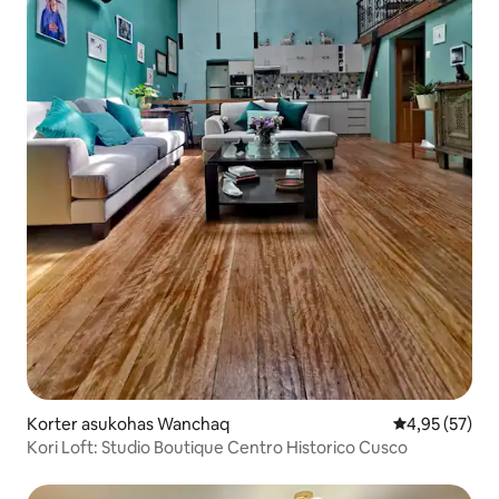
Korter asukohas Wanchaq
Keskmine hin
4,95 (57)
Kori Loft: Studio Boutique Centro Historico Cusco