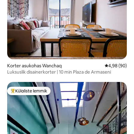
Korter asukohas Wanchaq
Keskmine hinn
4,98 (90)
Luksuslik disainerkorter | 10 min Plaza de Armaseni
Külaliste lemmik
Külaliste suur lemmik