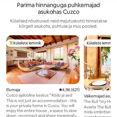
Parima hinnanguga puhkemajad
asukohas Cuzco
Külalised nõustuvad: neid majutuskohti hinnatakse
kõrgelt asukoha, puhtuse ja muu poolest.
Külaliste lemmik
Külaliste lemmik
Külaliste suur lemmik
Külaliste lemmik
Elumaja
Keskmine hinnang 4,96/5, 621 h
4,96 (621)
Cusco ajalooline keskus ° Rõdu ja aed
Väikemajad asuko
This is not just an accommodation - this
The Bull Tiny Hous
is your private home in Cusco. You will
linnale
Avasta The Bull, a
enjoy the entire house , a space to slow
mida ümbritsevad 
down, reconnect and share meaningful
avaneb avar vaade