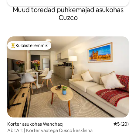
Muud toredad puhkemajad asukohas
Cuzco
Külaliste lemmik
Külaliste suur lemmik
Korter asukohas Wanchaq
Keskmine h
5 (20)
AbitArt | Korter vaatega Cusco kesklinna