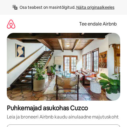
Liigu
Osa teabest on masintõlgitud. 
Näita originaalkeeles
sisu
juurde
Tee endale Airbnb
Puhkemajad asukohas Cuzco
Leia ja broneeri Airbnb kaudu ainulaadne majutuskoht