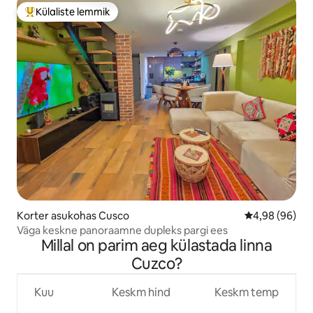
Külaliste lemmik
Külaliste suur lemmik
Korter asukohas Cusco
Keskmine hinn
4,98 (96)
Väga keskne panoraamne dupleks pargi ees
Millal on parim aeg külastada linna
Cuzco?
Kuu
Keskm hind
Keskm temp