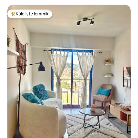
Külaliste lemmik
Külaliste suur lemmik