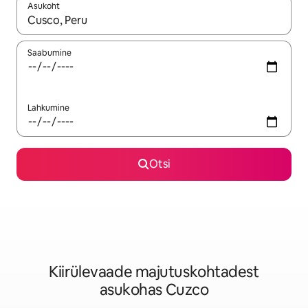
Asukoht
Kui tulemused on kuvatud, liigu ekraanil nooleklahvidega või 
Saabumine
Lahkumine
Otsi
Kiirülevaade majutuskohtadest
asukohas Cuzco