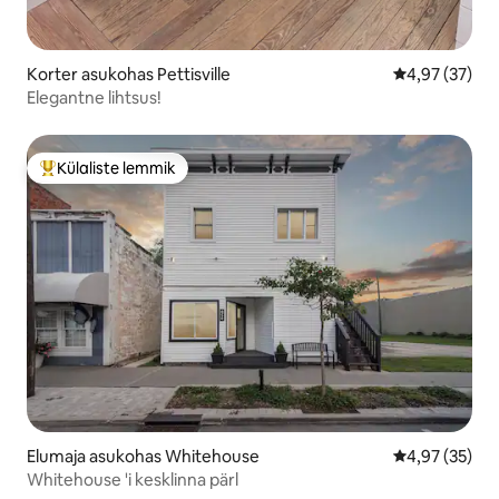
Korter asukohas Pettisville
Keskmine hin
4,97 (37)
Elegantne lihtsus!
Külaliste lemmik
Külaliste suur lemmik
Elumaja asukohas Whitehouse
Keskmine hin
4,97 (35)
Whitehouse 'i kesklinna pärl