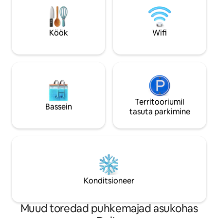
Suitsetamine/veipimine keelatud. See
Toledo Expressi le
majutuskoht asub vaikses elamurajoonis,
kaugusel maanteed
mis asub Napoleoni kesklinna ja Maumee
kaugusel Ohio Turnp
Köök
Wifi
jõe lähedal!
väljasõidust.
Territooriumil
Bassein
tasuta parkimine
Konditsioneer
Muud toredad puhkemajad asukohas