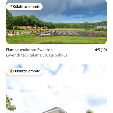
Külaliste lemmik
Külaliste suur lemmik
Elumaja asukohas Swanton
Keskmine 
5 (10)
Lavendritalu: talumajutus ja puhkus
Külaliste lemmik
Külaliste suur lemmik