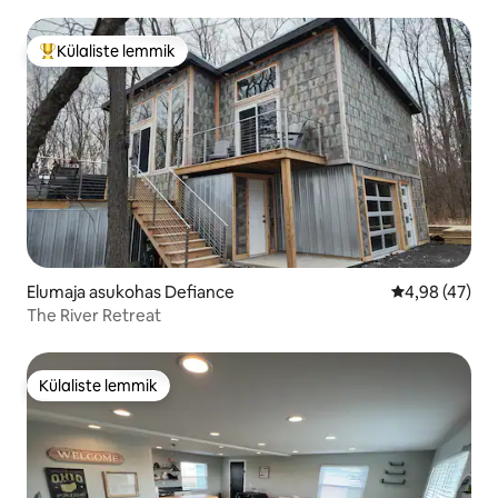
Külaliste lemmik
Külaliste suur lemmik
Elumaja asukohas Defiance
Keskmine hin
4,98 (47)
The River Retreat
Külaliste lemmik
Külaliste lemmik