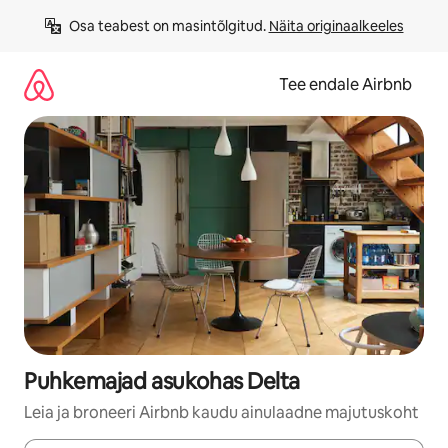
Liigu
Osa teabest on masintõlgitud. 
Näita originaalkeeles
sisu
juurde
Tee endale Airbnb
Puhkemajad asukohas Delta
Leia ja broneeri Airbnb kaudu ainulaadne majutuskoht