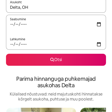
Asukoht
Kui tulemused on kuvatud, liigu ekraanil nooleklahvidega või 
Saabumine
Lahkumine
Otsi
Parima hinnanguga puhkemajad
asukohas Delta
Külalised nõustuvad: neid majutuskohti hinnatakse
kõrgelt asukoha, puhtuse ja muu poolest.