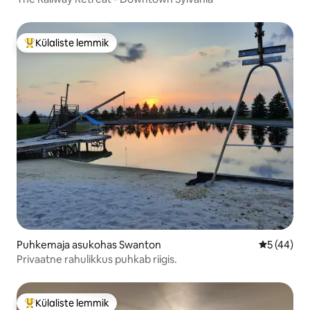
Külaliste lemmik
Külaliste suur lemmik
Puhkemaja asukohas Swanton
Keskmine 
5 (44)
Privaatne rahulikkus puhkab riigis.
Külaliste lemmik
Külaliste suur lemmik