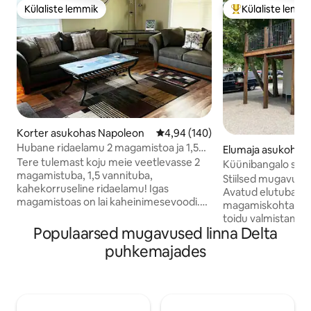
Külaliste lemmik
Külaliste lemm
Külaliste lemmik
Külaliste suur le
Korter asukohas Napoleon
Keskmine hinnang 4,94/5, 140 h
4,94 (140)
Hubane ridaelamu 2 magamistoa ja 1,5
Elumaja asukohas
vannitoaga
Tere tulemast koju meie veetlevasse 2
Küünibangalo stii
magamistuba, 1,5 vannituba,
Stiilsed mugavus
kahekorruseline ridaelamu! Igas
Avatud elutuba, 1 
magamistoas on lai kaheinimesevoodi.
magamiskohta) ja 
Mõlemad asuvad teisel korrusel, samuti
toidu valmistamise
täielik vann. Elutuba, einestamine köök,
Populaarsed mugavused linna Delta
Põrandaliistukütt
pesuruum ja pool vannituba asuvad
täisvannituba dušig
puhkemajades
esimesel korrusel. Konditsioneer on
rätikuid ja duši põhimugav
saadaval esimesel korrusel ja mõlemas
kontorilaud ja kiire
magamistoas. Kaabeltelevisioon ja
Suurepärane ühe i
internet olemas. Kahjuks pole
töötab või reisib,
lemmikloomad lubatud.
inimese puhkuseks