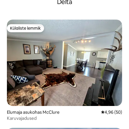
Delta
Külaliste lemmik
Külaliste lemmik
Elumaja asukohas McClure
Keskmine hinn
4,96 (50)
Karuvajadused