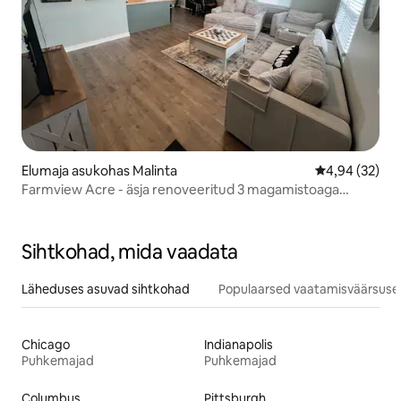
Elumaja asukohas Malinta
Keskmine hinn
4,94 (32)
Farmview Acre - äsja renoveeritud 3 magamistoaga
majutuskoht
Sihtkohad, mida vaadata
Läheduses asuvad sihtkohad
Populaarsed vaatamisväärsuse
Chicago
Indianapolis
Puhkemajad
Puhkemajad
Columbus
Pittsburgh