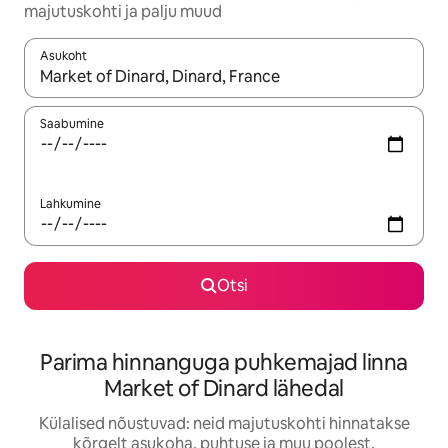
majutuskohti ja palju muud
Asukoht
Kui tulemused on kuvatud, liigu ekraanil nooleklahvidega või 
Saabumine
Lahkumine
Otsi
Parima hinnanguga puhkemajad linna
Market of Dinard lähedal
Külalised nõustuvad: neid majutuskohti hinnatakse
kõrgelt asukoha, puhtuse ja muu poolest.