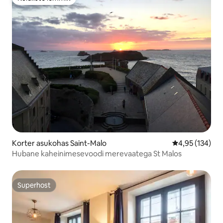
Külaliste lemmik
Korter asukohas Saint-Malo
Keskmine hinn
4,95 (134)
Hubane kaheinimesevoodi merevaatega St Malos
Superhost
Superhost