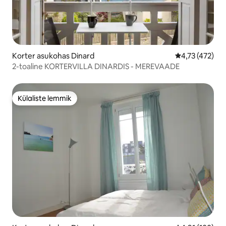
Korter asukohas Dinard
Keskmine hinn
4,73 (472)
2-toaline KORTERVILLA DINARDIS - MEREVAADE
Külaliste lemmik
Külaliste lemmik