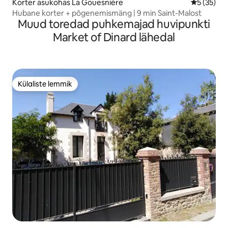
Korter asukohas La Gouesnière
Keskmine 
5 (35)
Hubane korter + põgenemismäng | 9 min Saint-Malost
Muud toredad puhkemajad huvipunkti
Market of Dinard lähedal
Külaliste lemmik
Külaliste lemmik