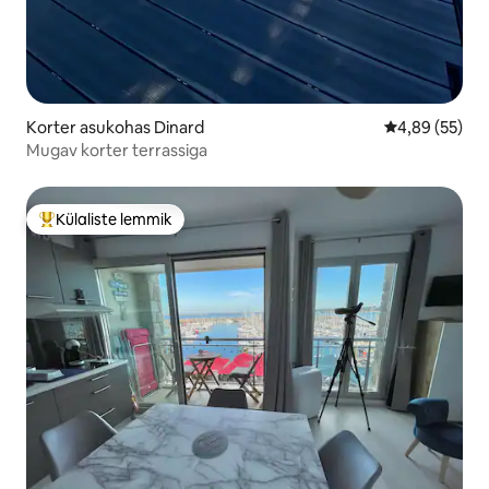
Korter asukohas Dinard
Keskmine hinn
4,89 (55)
Mugav korter terrassiga
Külaliste lemmik
Külaliste suur lemmik