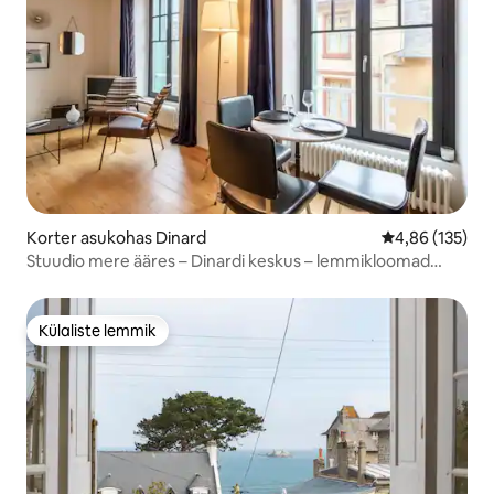
Korter asukohas Dinard
Keskmine hinn
4,86 (135)
Stuudio mere ääres – Dinardi keskus – lemmikloomad
lubatud
Külaliste lemmik
Külaliste lemmik