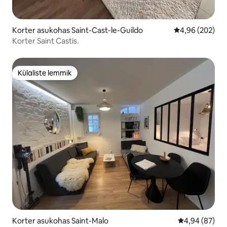
Korter asukohas Saint-Cast-le-Guildo
Keskmine hinna
4,96 (202)
Korter Saint Castis.
Külaliste lemmik
Külaliste lemmik
Korter asukohas Saint-Malo
Keskmine hinn
4,94 (87)