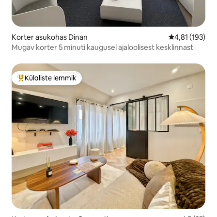
Korter asukohas Dinan
Keskmine hinn
4,81 (193)
Mugav korter 5 minuti kaugusel ajaloolisest kesklinnast
Külaliste lemmik
Külaliste suur lemmik