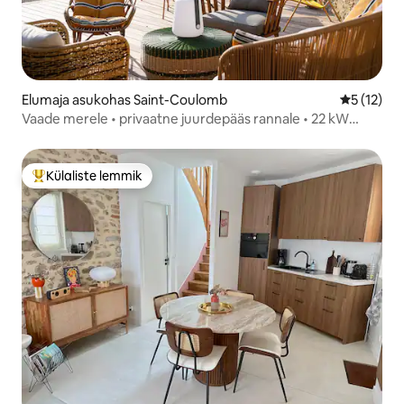
Elumaja asukohas Saint-Coulomb
Keskmine 
5 (12)
Vaade merele • privaatne juurdepääs rannale • 22 kW
laadimispunkt
Külaliste lemmik
Külaliste suur lemmik