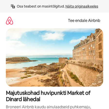
Liigu
Osa teabest on masintõlgitud. 
Näita originaalkeeles
sisu
juurde
Tee endale Airbnb
Majutuskohad huvipunkti Market of
Dinard lähedal
Broneeri Airbnb kaudu ainulaadseid puhkemaju,