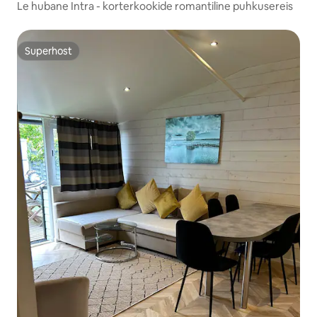
Le hubane Intra - korterkookide romantiline puhkusereis
Superhost
Superhost