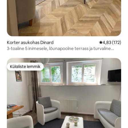
Korter asukohas Dinard
Keskmine hinn
4,83 (172)
3-toaline 5 inimesele, lõunapoolne terrass ja turvaline
parkimine
Külaliste lemmik
Külaliste lemmik