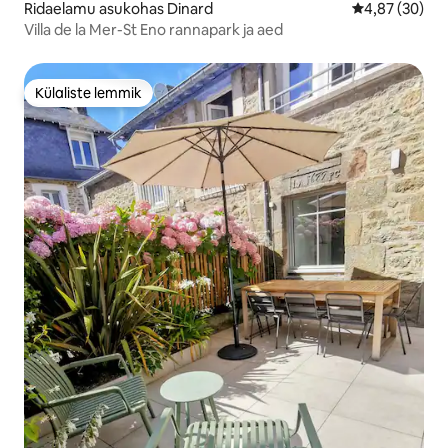
Ridaelamu asukohas Dinard
Keskmine hinn
4,87 (30)
Villa de la Mer-St Eno rannapark ja aed
Külaliste lemmik
Külaliste lemmik