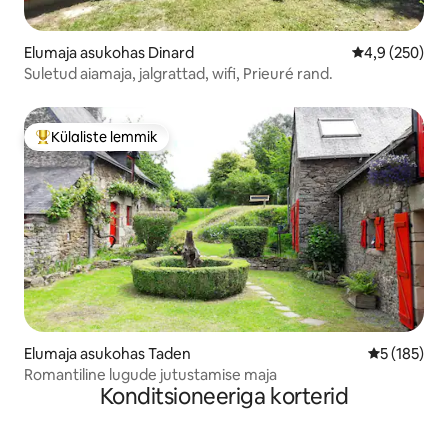
Elumaja asukohas Dinard
Keskmine hinn
4,9 (250)
Suletud aiamaja, jalgrattad, wifi, Prieuré rand.
Külaliste lemmik
Külaliste suur lemmik
Elumaja asukohas Taden
Keskmine h
5 (185)
Romantiline lugude jutustamise maja
Konditsioneeriga korterid