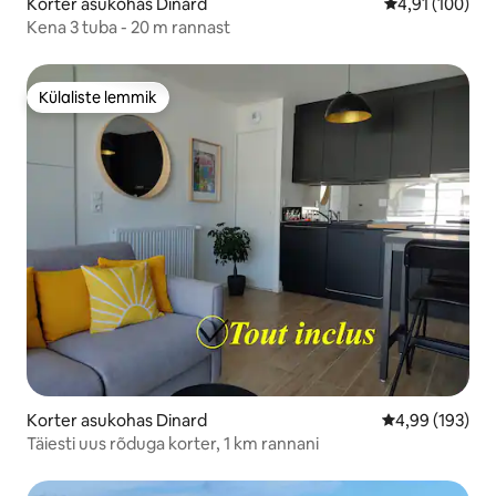
Korter asukohas Dinard
Keskmine hinn
4,91 (100)
Kena 3 tuba - 20 m rannast
Külaliste lemmik
Külaliste lemmik
Korter asukohas Dinard
Keskmine hinna
4,99 (193)
Täiesti uus rõduga korter, 1 km rannani