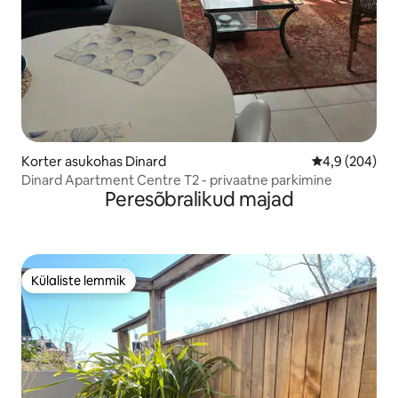
Korter asukohas Dinard
Keskmine hinn
4,9 (204)
Dinard Apartment Centre T2 - privaatne parkimine
Peresõbralikud majad
Külaliste lemmik
Külaliste lemmik