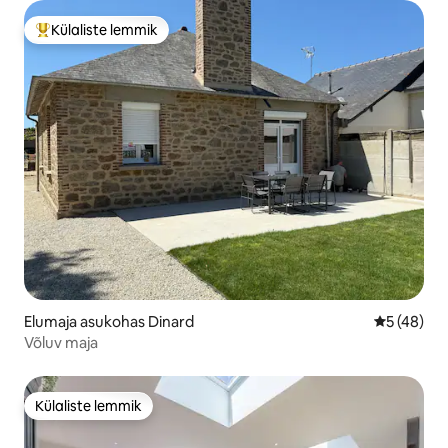
Külaliste lemmik
Külaliste suur lemmik
Elumaja asukohas Dinard
Keskmine 
5 (48)
Võluv maja
Külaliste lemmik
Külaliste lemmik