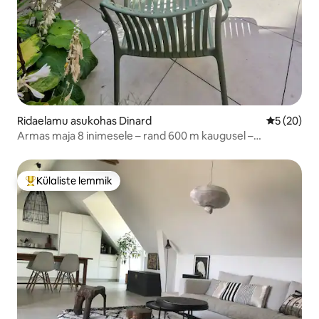
Ridaelamu asukohas Dinard
Keskmine h
5 (20)
Armas maja 8 inimesele – rand 600 m kaugusel –
privaatne parkimine
Külaliste lemmik
Külaliste suur lemmik