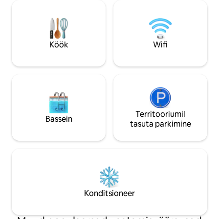
võimalik valida voo
keskkonnas, kus on ilusad jalutuskäigud
kaheinimesevoodi). Standar
ja jalgrattateed. - Natural Beach: 600 m -
koristusvõimalus 
Dinard: kiviviske kaugusel 5-7 min auto,
võimalik: (nähtava
buss või jalgratas - St Malo: lühike
vastuvõtul).
autosõit 15-20 minutit autoga, buss -
Köök
Wifi
Saint Micheli mägi: 50-minutilise
autosõidu kaugusel
Territooriumil
Bassein
tasuta parkimine
Konditsioneer