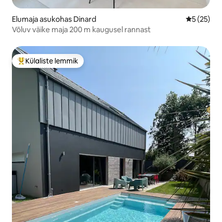
Elumaja asukohas Dinard
Keskmine 
5 (25)
Võluv väike maja 200 m kaugusel rannast
Külaliste lemmik
Külaliste suur lemmik