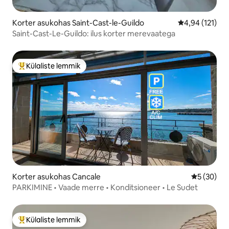
Korter asukohas Saint-Cast-le-Guildo
Keskmine hinn
4,94 (121)
Saint-Cast-Le-Guildo: ilus korter merevaatega
Külaliste lemmik
Külaliste suur lemmik
Korter asukohas Cancale
Keskmine h
5 (30)
PARKIMINE • Vaade merre • Konditsioneer • Le Sudet
Külaliste lemmik
Külaliste suur lemmik