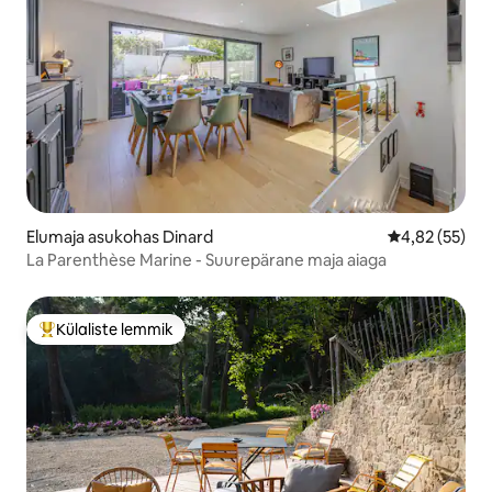
Elumaja asukohas Dinard
Keskmine hin
4,82 (55)
La Parenthèse Marine - Suurepärane maja aiaga
Külaliste lemmik
Külaliste suur lemmik