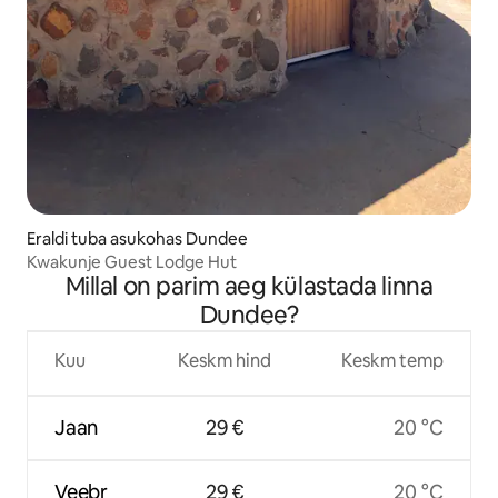
Eraldi tuba asukohas Dundee
Kwakunje Guest Lodge Hut
Millal on parim aeg külastada linna
Dundee?
Kuu
Keskm hind
Keskm temp
Jaan
29 €
20 °C
Veebr
29 €
20 °C