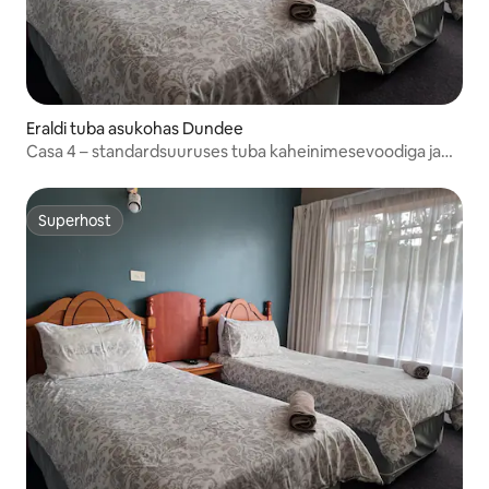
Eraldi tuba asukohas Dundee
Casa 4 – standardsuuruses tuba kaheinimesevoodiga ja
oma vannitoaga
Superhost
Superhost