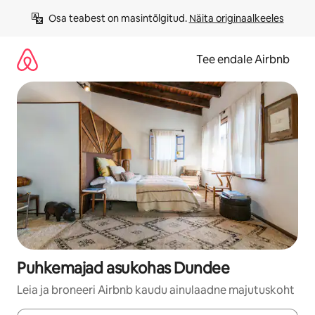
Liigu
Osa teabest on masintõlgitud. 
Näita originaalkeeles
sisu
juurde
Tee endale Airbnb
Puhkemajad asukohas Dundee
Leia ja broneeri Airbnb kaudu ainulaadne majutuskoht