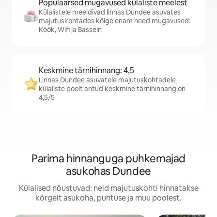
Populaarsed mugavused külaliste meelest
Külalistele meeldivad linnas Dundee asuvates
majutuskohtades kõige enam need mugavused:
Köök, Wifi ja Bassein
Keskmine tärnihinnang: 4,5
Linnas Dundee asuvatele majutuskohtadele
külaliste poolt antud keskmine tärnihinnang on
4,5/5
Parima hinnanguga puhkemajad
asukohas Dundee
Külalised nõustuvad: neid majutuskohti hinnatakse
kõrgelt asukoha, puhtuse ja muu poolest.