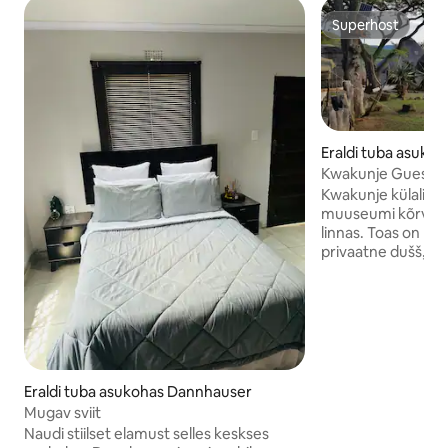
Superhost
Superhost
Eraldi tuba asuko
Kwakunje Guest L
Kwakunje külalist
muuseumi kõrval 
linnas. Toas on kv
privaatne dušš, tualett
ka lameekraaniga t
baarikülmik ja mik
wifi Igal onnil on 
jahe, kuid sissepää
standardne kõrgus
tuleb madala ukse
Puhkemaja pakub gr
Eraldi tuba asukohas Dannhauser
territooriumil on 
Mugav sviit
Naudi stiilset elamust selles keskses