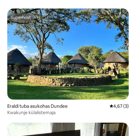
Superhost
Superhost
Eraldi tuba asukohas Dundee
Keskmine hi
4,67 (3)
Kwakunje külalistemaja