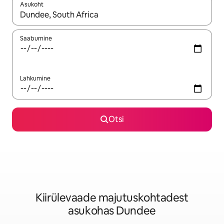
Asukoht
Kui tulemused on kuvatud, liigu ekraanil nooleklahvidega või 
Saabumine
Lahkumine
Otsi
Kiirülevaade majutuskohtadest
asukohas Dundee