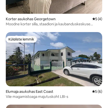
Korter asukohas Georgetown
Keskmine
5 (4)
Moodne korter silla, staadioni ja kaubanduskeskuse
lähedal
Külaliste lemmik
Külaliste lemmik
Elumaja asukohas East Coast
Keskmine
5 (6)
Viie magamistoaga majutuskoht LBI-s