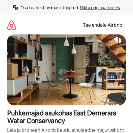
Liigu
Osa teabest on masintõlgitud. 
Näita originaalkeeles
sisu
juurde
Tee endale Airbnb
Puhkemajad asukohas East Demerara
Water Conservancy
Leia ja broneeri Airbnb kaudu ainulaadne majutuskoht