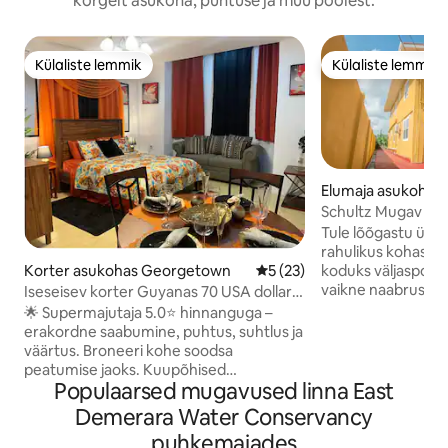
kõrgelt asukoha, puhtuse ja muu poolest.
Külaliste lemmik
Külaliste lemmik
Külaliste lemmik
Külaliste lemmik
Elumaja asukohas
wn
Schultz Mugav ko
korter
Tule lõõgastu üksi
rahulikus kohas, 
Korter asukohas Georgetown
Keskmine hinnang 5/5, 23 h
5 (23)
koduks väljaspool 
vaikne naabruskon
Iseseisev korter Guyanas 70 USA dollarit
kaugusel linna sü
öö kohta.
🌟 Supermajutaja 5.0⭐ hinnanguga –
ja restoranid 5 mi
erakordne saabumine, puhtus, suhtlus ja
kohalikud kõned,50
väärtus. Broneeri kohe soodsa
kaabeltelevisioon,
peatumise jaoks. Kuupõhised
Mugavused on
Populaarsed mugavused linna East
soodustused! Ideaalne ärireisijatele,
varugeneraator,r
lühiajalisteks peatumisteks,
Demerara Water Conservancy
dušš, vee
digitaalsetele nomaadidele ja külalistele.
puhkemajades
filtreerimissüste
✔ Eraldi ja privaatne üksus ✔ Kiire wifi –