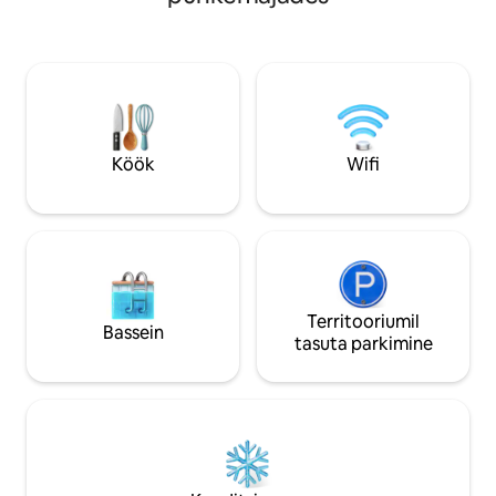
tsentrifuugimiskui
ideaalne kaugtööks ✔ Mugav voodi ja
mahlapress, röster
puhas voodipesu ✔ Kaasaegne
toiduvalmistamisva
vannituba sooja ja külma veega ✔ Tasuta
palju muud, et mu
parkimine ✔ Paindlik
mugavaks
saabumine/lahkumine 📍 Lähedal
supermarketitele, restoranidele,
sularahaautomaatidele, Amazonia
Köök
Wifi
ostukeskusele ja mugavustele, 15 minuti
kaugusel Georgetownist.
Territooriumil
Bassein
tasuta parkimine