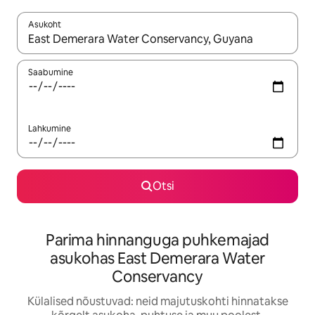
Asukoht
Kui tulemused on kuvatud, liigu ekraanil nooleklahvidega või 
Saabumine
Lahkumine
Otsi
Parima hinnanguga puhkemajad
asukohas East Demerara Water
Conservancy
Külalised nõustuvad: neid majutuskohti hinnatakse