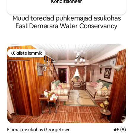
Konditsioneer
Muud toredad puhkemajad asukohas
East Demerara Water Conservancy
Külaliste lemmik
Külaliste lemmik
Elumaja asukohas Georgetown
Keskmine
5 (8)