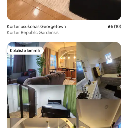
Korter asukohas Georgetown
Keskmine 
5 (10)
Korter Republic Gardensis
Külaliste lemmik
Külaliste lemmik