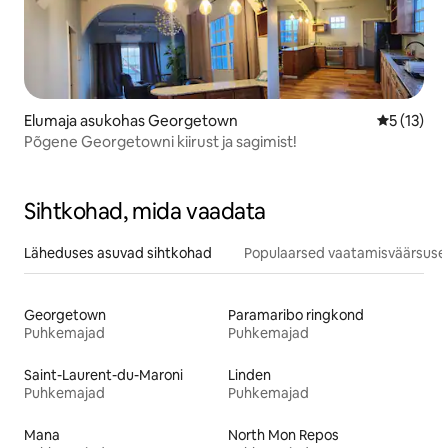
Elumaja asukohas Georgetown
Keskmine 
5 (13)
Põgene Georgetowni kiirust ja sagimist!
Sihtkohad, mida vaadata
Läheduses asuvad sihtkohad
Populaarsed vaatamisväärsuse
Georgetown
Paramaribo ringkond
Puhkemajad
Puhkemajad
Saint-Laurent-du-Maroni
Linden
Puhkemajad
Puhkemajad
Mana
North Mon Repos