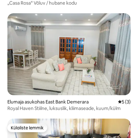
„Casa Rosa“ Võluv / hubane kodu
Elumaja asukohas East Bank Demerara
Keskmine
5 (3)
Royal Haven Stiilne, luksuslik, kliimaseade, kuum/külm
Külaliste lemmik
Külaliste lemmik