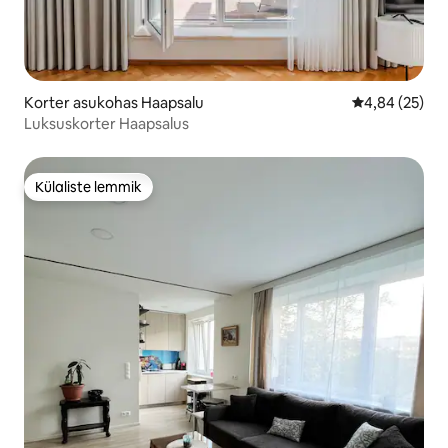
Korter asukohas Haapsalu
Keskmine hinn
4,84 (25)
Luksuskorter Haapsalus
Külaliste lemmik
Külaliste lemmik