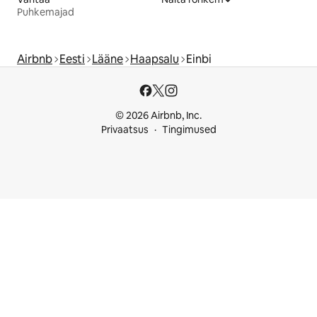
Puhkemajad
Airbnb
Eesti
Lääne
Haapsalu
Einbi
© 2026 Airbnb, Inc.
Privaatsus
Tingimused