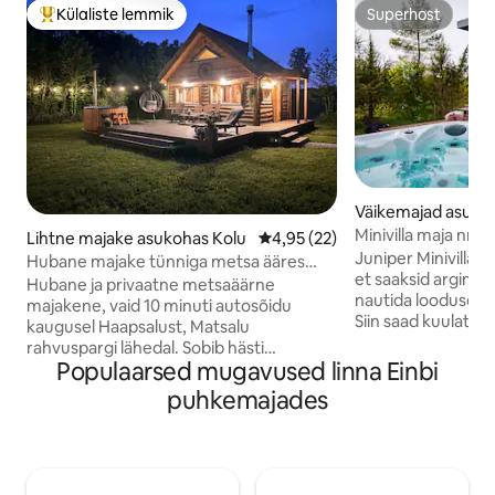
Külaliste lemmik
Superhost
Külaliste suur lemmik
Superhost
Väikemajad asukoh
/ Rickul
Minivilla maja nr. 2
Lihtne majake asukohas Kolu
Keskmine hinnang 4,95/5, 22 h
4,95 (22)
Juniper Minivillas –
Hubane majake tünniga metsa ääres
et saaksid argimür
Haapsalu lähedal
Hubane ja privaatne metsaäärne
nautida looduse rüt
majakene, vaid 10 minuti autosõidu
Siin saad kuulata t
kaugusel Haapsalust, Matsalu
jälgida, kuidas tae
rahvuspargi lähedal. Sobib hästi
vahetab. Saun on 
Populaarsed mugavused linna Einbi
paaridele ja soolo puhkajatele. Ülemise
köetav. Jacuzzi so
korruse magamislavatsil on voodi kahele,
puhkemajades
ja aastaajast olene
alumisel korrusel aga diivanvoodi
kuni 35 ºC. Saun n
(150x180cm madrats), mis mahutab veel
hinna sisse. Olema
ühe inimese, malmkamin ja köögike ning
grillimisvõimalus n
wc dušinurgaga. Väljas privaatne
poolt. Mis saab vee
muruplats, lõkkekoht, grill ja terrass koos