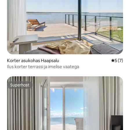
Korter asukohas Haapsalu
Keskmine
5 (7)
Ilus korter terrassi ja imelise vaatega
Superhost
Superhost