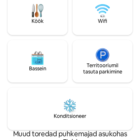
hommikukohvi priva
istumisega. Meri, väike rand ja sadam ca
3,5 km kaugusel. Võõrustaja pole kaugel
ja on vajadusel abiks.
Köök
Wifi
Territooriumil
Bassein
tasuta parkimine
Konditsioneer
Muud toredad puhkemajad asukohas