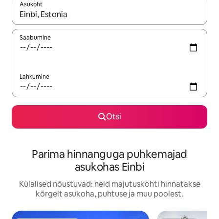
Asukoht
Kui tulemused on kuvatud, liigu ekraanil nooleklahvidega või 
Saabumine
Lahkumine
Otsi
Parima hinnanguga puhkemajad
asukohas Einbi
Külalised nõustuvad: neid majutuskohti hinnatakse
kõrgelt asukoha, puhtuse ja muu poolest.