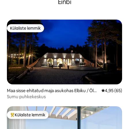
Einbi
Külaliste lemmik
Külaliste lemmik
Maa sisse ehitatud maja asukohas Elbiku / Ölbä
Keskmine hinn
4,95 (65)
ck
Sumu puhkekeskus
Külaliste lemmik
Külaliste suur lemmik