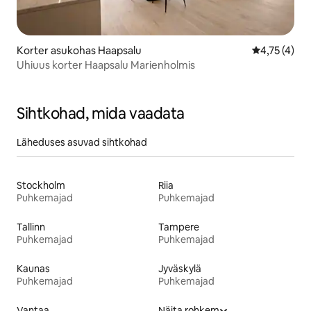
Korter asukohas Haapsalu
Keskmine hi
4,75 (4)
Uhiuus korter Haapsalu Marienholmis
Sihtkohad, mida vaadata
Läheduses asuvad sihtkohad
Stockholm
Riia
Puhkemajad
Puhkemajad
Tallinn
Tampere
Puhkemajad
Puhkemajad
Kaunas
Jyväskylä
Puhkemajad
Puhkemajad
Vantaa
Näita rohkem