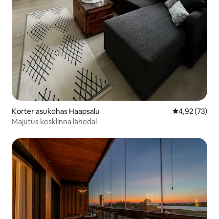
Korter asukohas Haapsalu
Keskmine hin
4,92 (73)
Majutus kesklinna lähedal