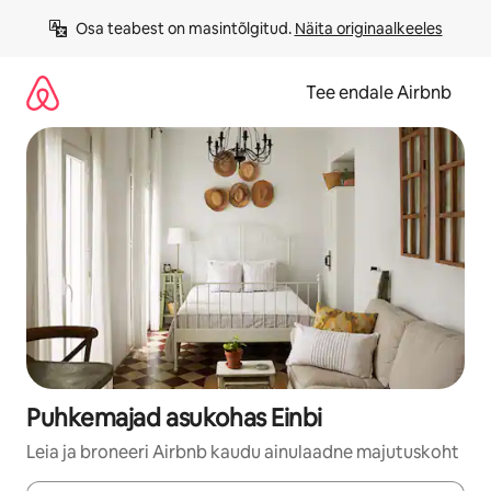
Liigu
Osa teabest on masintõlgitud. 
Näita originaalkeeles
sisu
juurde
Tee endale Airbnb
Puhkemajad asukohas Einbi
Leia ja broneeri Airbnb kaudu ainulaadne majutuskoht