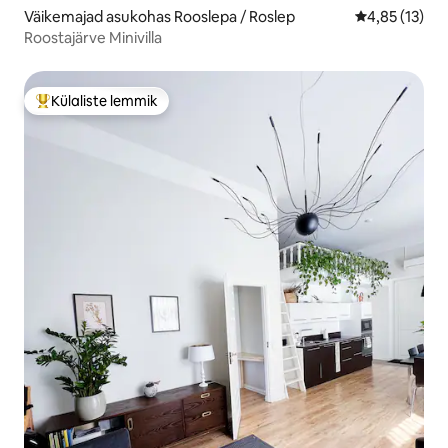
Väikemajad asukohas Rooslepa / Roslep
Keskmine hin
4,85 (13)
Roostajärve Minivilla
Külaliste lemmik
Külaliste suur lemmik