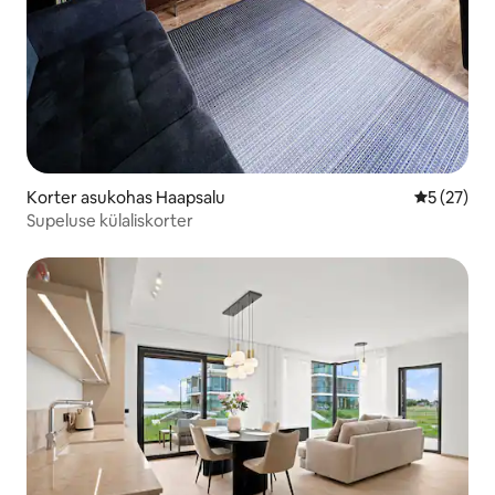
Korter asukohas Haapsalu
Keskmine 
5 (27)
Supeluse külaliskorter