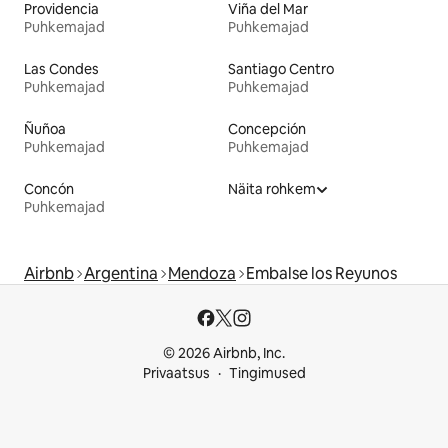
Providencia
Viña del Mar
Puhkemajad
Puhkemajad
Las Condes
Santiago Centro
Puhkemajad
Puhkemajad
Ñuñoa
Concepción
Puhkemajad
Puhkemajad
Concón
Näita rohkem
Puhkemajad
Airbnb
Argentina
Mendoza
Embalse los Reyunos
© 2026 Airbnb, Inc.
Privaatsus
Tingimused