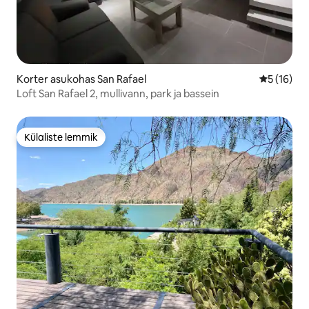
Korter asukohas San Rafael
Keskmine 
5 (16)
Loft San Rafael 2, mullivann, park ja bassein
Külaliste lemmik
Külaliste lemmik