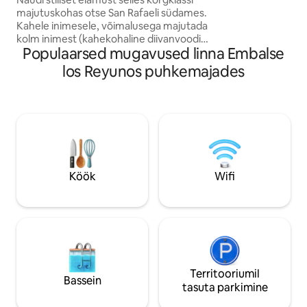
külaline soovib se
majutuskohas otse San Rafaeli südames.
eraldi rentida!
Kahele inimesele, võimalusega majutada
kolm inimest (kahekohaline diivanvoodi
Populaarsed mugavused linna Embalse
elutoas). Kõige lähedal
(grillkohvik/apteek/YPF/supermarket/restoran),
los Reyunos puhkemajades
1 kvartali kaugusel peapuiesteest ja 4
kvartali kaugusel nullkilomeetrist,
privaatne kaetud garaaž. Kõik
mugavused meeldivaks peatumiseks.
Wi-Fi / 2 nutitelerit HD-kaabliga /
kliimaseade./Pesumasin/ mikrolaineahi/
külmkapp. Rõdu (selles kohas on
suitsetamine lubatud). Avar vannituba.
Köök
Wifi
Territooriumil
Bassein
tasuta parkimine