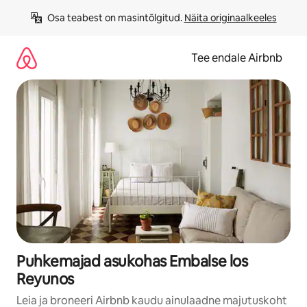
Liigu
Osa teabest on masintõlgitud. 
Näita originaalkeeles
sisu
juurde
Tee endale Airbnb
Puhkemajad asukohas Embalse los
Reyunos
Leia ja broneeri Airbnb kaudu ainulaadne majutuskoht