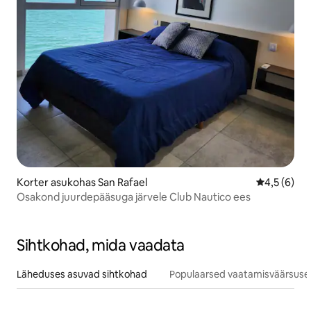
Korter asukohas San Rafael
Keskmine h
4,5 (6)
Osakond juurdepääsuga järvele Club Nautico ees
Sihtkohad, mida vaadata
Läheduses asuvad sihtkohad
Populaarsed vaatamisväärsuse