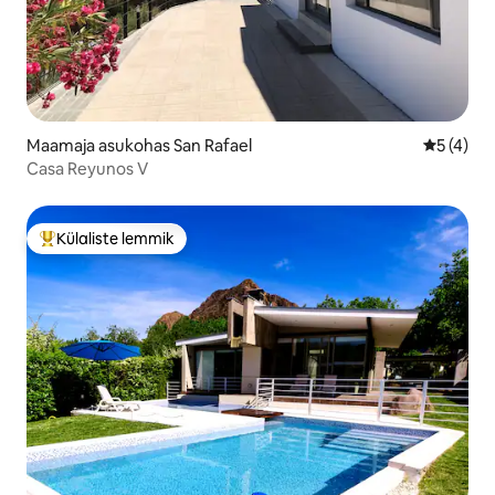
Maamaja asukohas San Rafael
Keskmine
5 (4)
Casa Reyunos V
Külaliste lemmik
Külaliste suur lemmik