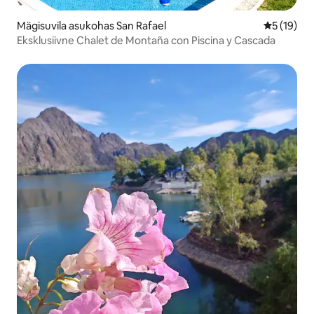
Mägisuvila asukohas San Rafael
Keskmine 
5 (19)
Eksklusiivne Chalet de Montaña con Piscina y Cascada