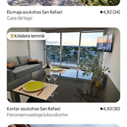
Elumaja asukohas San Rafael
Keskmine hinn
4,92 (24)
Casa del lago
Külaliste lemmik
Külaliste suur lemmik
Korter asukohas San Rafael
Keskmine hinn
4,93 (30)
Panoraamvaatega luksuskorter