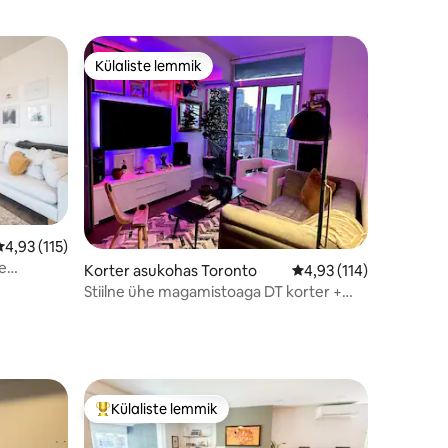
Külaliste lemmik
Külaliste lemmik
Keskmine hinnang 4,93/5, 115 hinnangut
4,93 (115)
le
Korter asukohas Toronto
Keskmine hinnang 4,93
4,93 (114)
Stiilne ühe magamistoaga DT korter +
parkimine ja rõdu
Külaliste lemmik
Külaliste suur lemmik