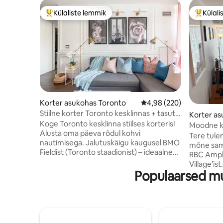
Külaliste lemmik
Külali
Külaliste suur lemmik
Külalist
Korter asukohas Toronto
Keskmine hinnang 4,98/
4,98 (220)
Stiilne korter Toronto kesklinnas + tasuta
Korter as
parkimine
Koge Toronto kesklinna stiilses korteris!
Moodne ko
Alusta oma päeva rõdul kohvi
Jalutuskä
Tere tule
nautimisega. Jalutuskäigu kaugusel BMO
mõne samm
Fieldist (Toronto staadionist) – ideaalne
RBC Amphi
koht kontsertide, spordiürituste ja FIFA
Village’is
ürituste jaoks. Jalutuskäigu kaugusel on
Populaarsed mu
pääseb p
Exhibition Place, CN Tower, Rogers
vaatamisv
Centre, Ripley akvaarium, restoranid ja
Centre, S
rannapiirkond. Täielikult varustatud köök,
Aquarium ja C
2 lauaarvutit kiire Wi-Fi-ühendusega.
mõne minu
Hoones on bassein, mullivann, saun,
ööelust, 