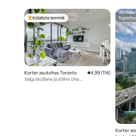
Külaliste lemmik
Superho
Külaliste suur lemmik
Superho
Korter asukohas Toronto
Keskmine hinnang 4,99/
4,99 (114)
Valgusküllane ja stiilne ühe
magamistoaga korter King Westis
Korter as