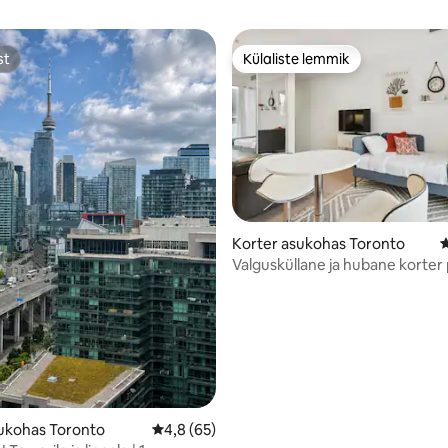
st
Külaliste lemmik
st
Külaliste lemmik
5, 114 hinnangut
Korter asukohas Toronto
K
Valgusküllane ja hubane korter 
rõduga - Ent. Dist
ukohas Toronto
Keskmine hinnang 4,8/5, 65 hinnangut
4,8 (65)