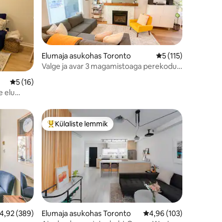
Elumaja asukohas Toronto
Keskmine hinnang 5
5 (115)
Valge ja avar 3 magamistoaga perekodu |
Jalutuskäigu kaugusel metroost
Keskmine hinnang 5/5, 16 hinnangut
5 (16)
e elu
Külaliste lemmik
Külaliste suur lemmik
eskmine hinnang 4,92/5, 389 hinnangut
4,92 (389)
Elumaja asukohas Toronto
Keskmine hinnang 4,96
4,96 (103)