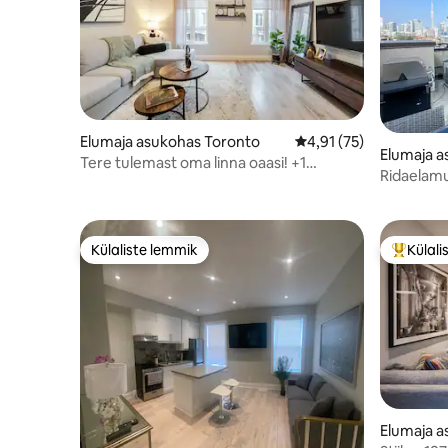
Elumaja asukohas Toronto
Keskmine hinnang 4,9
4,91 (75)
Elumaja a
Tere tulemast oma linna oaasi! +1
Ridaelamu
parkimiskoht
Külaliste lemmik
Külali
Külaliste lemmik
Külalist
Elumaja a