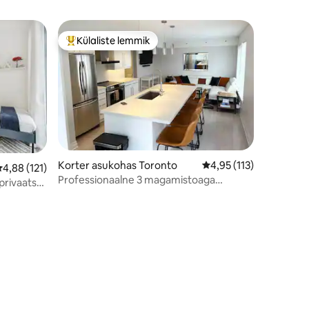
Külaliste lemmik
Külaliste suur lemmik
Korter asukohas Toronto
Keskmine hinnang 4,95
4,95 (113)
eskmine hinnang 4,88/5, 121 hinnangut
4,88 (121)
Professionaalne 3 magamistoaga
privaatse
ridaelamu Toronto kesklinnas