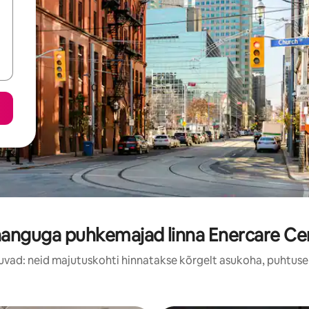
nanguga puhkemajad linna Enercare Cen
uvad: neid majutuskohti hinnatakse kõrgelt asukoha, puhtuse