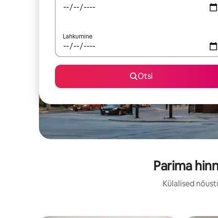
Lahkumine
Otsi
Parima hin
Külalised nõust