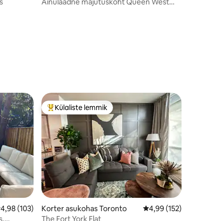
s
Ainulaadne majutuskoht Queen West
Laneway's
Külaliste lemmik
Külaliste suur lemmik
eskmine hinnang 4,98/5, 103 hinnangut
4,98 (103)
Korter asukohas Toronto
Keskmine hinnang 4,99
4,99 (152)
s,
The Fort York Flat