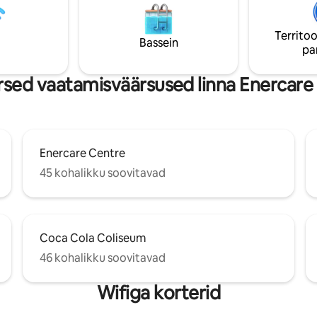
Toronto Isle Naudi oma peatumist meie
st linna parimast restoranist ja
mugavustega, mille hulka kuul
sisebassein, mullivann, saun, 
Territoo
seega võid oodata sooja ja
Bassein
jõusaal (asub samal korrusel) ja
pa
kkonda, mitte
asuv välimullivann!
hotelli“.„Ma jätan asjad, mida
korteris hoida, sinna.
sed vaatamisväärsused linna Enercare 
Enercare Centre
45 kohalikku soovitavad
Coca Cola Coliseum
46 kohalikku soovitavad
Wifiga korterid