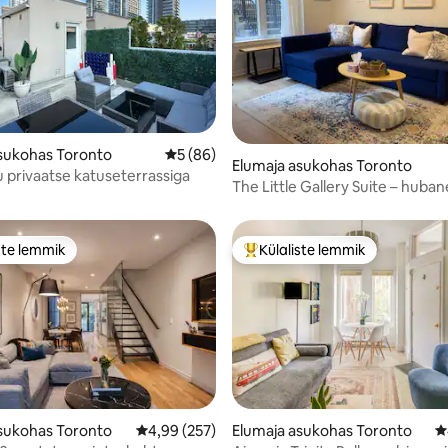
1/5, 75 hinnangut
sukohas Toronto
Keskmine hinnang 5/5, 86 hinnangut
5 (86)
Elumaja asukohas Toronto
 privaatse katuseterrassiga
The Little Gallery Suite – huban
südalinnas
ste lemmik
Külaliste lemmik
e suur lemmik
Külaliste suur lemmik
sukohas Toronto
Keskmine hinnang 4,99/5, 257 hinnangut
4,99 (257)
Elumaja asukohas Toronto
K