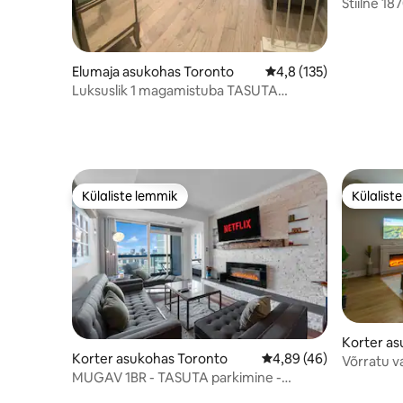
Stiilne 1
Distillery
Elumaja asukohas Toronto
Keskmine hinnang 4,8
4,8 (135)
Luksuslik 1 magamistuba TASUTA
parkimise ja wifiga.
Külaliste lemmik
Külalist
Külaliste lemmik
Külalist
Korter as
Korter asukohas Toronto
Keskmine hinnang 4,89
4,89 (46)
Võrratu 
MUGAV 1BR - TASUTA parkimine -
kaugusel 
Kesklinn - Bassein - Jõusaal