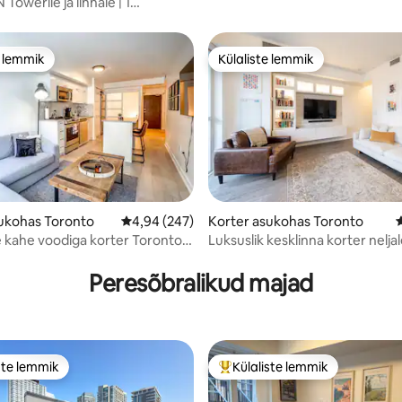
Towerile ja linnale | 1
ba + tasuta parkimine
e lemmik
Külaliste lemmik
e lemmik
Külaliste lemmik
5, 186 hinnangut
ukohas Toronto
Keskmine hinnang 4,94/5, 247 hinnangut
4,94 (247)
Korter asukohas Toronto
 kahe voodiga korter Toronto
Luksuslik kesklinna korter nelja
inimesele (CN Toweri vaated)
Peresõbralikud majad
ste lemmik
Külaliste lemmik
e suur lemmik
Külaliste suur lemmik