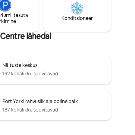
ideaalne pelgupaik linnas. Pane tähele:
uvad
tasuta parkimist ei pakuta; läheduses on
Odyssey
tasulised parkimisvõimalused.
riumil tasuta
Konditsioneer
 katusel
rkimine
Centre lähedal
Näituste keskus
192 kohalikku soovitavad
Fort Yorki rahvuslik ajalooline paik
187 kohalikku soovitavad