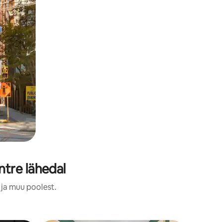
tre lähedal
 ja muu poolest.