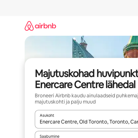
Liigu
sisu
juurde
Majutuskohad huvipunkt
Enercare Centre lähedal
Broneeri Airbnb kaudu ainulaadseid puhkemaj
majutuskohti ja palju muud
Asukoht
Kui tulemused on kuvatud, liigu ekraanil noolekl
Saabumine