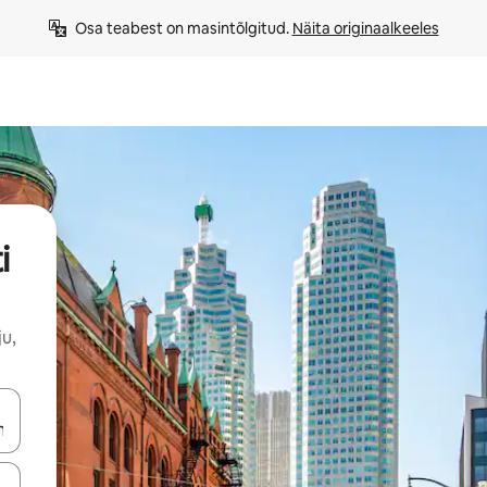
Osa teabest on masintõlgitud. 
Näita originaalkeeles
i
u,
ahvidega või puuduta või tõmba mööda ekraani.