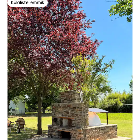
Külaliste lemmik
Külaliste lemmik