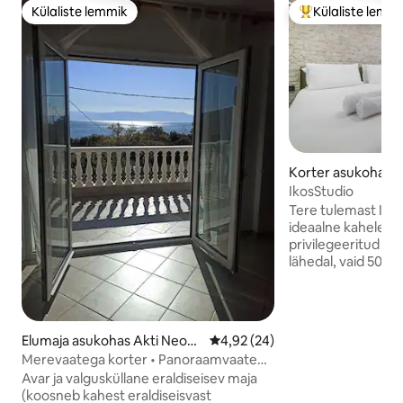
Külaliste lemmik
Külaliste lemm
Külaliste lemmik
Külaliste suur le
Korter asukohas S
IkosStudio
Tere tulemast Ikos
ideaalne kahele in
privilegeeritud as
lähedal, vaid 500 
Ruum on loodud r
mugavusele ja fun
pakkudes kõike, m
peatumiseks. Seal on king-size voodi, 32-
Elumaja asukohas Akti Neon
Keskmine hinnang 4,92/5, 24 h
4,92 (24)
tolline nutiteler, k
Kerdilion
Merevaatega korter • Panoraamvaated.
varustatud köök e
Mõne sammu kaugusel merest.
Avar ja valgusküllane eraldiseisev maja
kõige vajalikuga t
(koosneb kahest eraldiseisvast
Privaatne rõdu pak