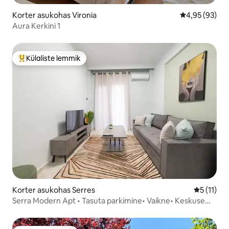
Korter asukohas Vironia
Keskmine hinn
4,95 (93)
Aura Kerkini 1
Külaliste lemmik
Külaliste suur lemmik
Korter asukohas Serres
Keskmine 
5 (11)
Serra Modern Apt • Tasuta parkimine• Vaikne• Keskuse
lähedal