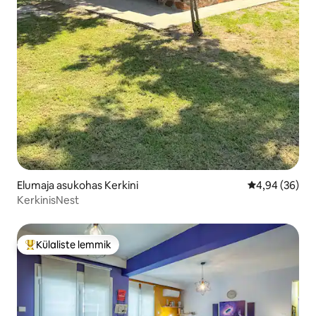
Elumaja asukohas Kerkini
Keskmine hinn
4,94 (36)
KerkinisNest
Külaliste lemmik
Külaliste suur lemmik