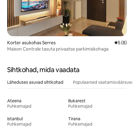
Korter asukohas Serres
Keskmine
5 (8)
Maison Centrale tasuta privaatse parkimiskohaga
Sihtkohad, mida vaadata
Läheduses asuvad sihtkohad
Populaarsed vaatamisväärsuse
Ateena
Bukarest
Puhkemajad
Puhkemajad
Istanbul
Tirana
Puhkemajad
Puhkemajad