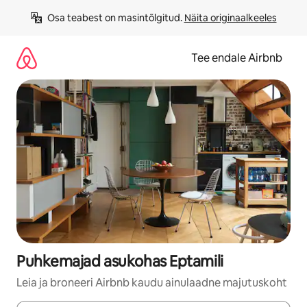
Liigu
Osa teabest on masintõlgitud. 
Näita originaalkeeles
sisu
juurde
Tee endale Airbnb
Puhkemajad asukohas Eptamili
Leia ja broneeri Airbnb kaudu ainulaadne majutuskoht