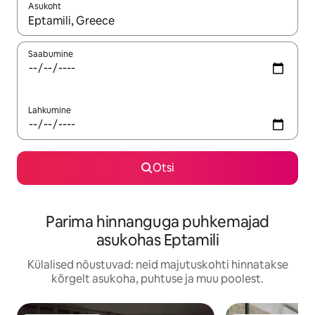
Asukoht
Kui tulemused on kuvatud, liigu ekraanil nooleklahvidega või 
Saabumine
Lahkumine
Otsi
Parima hinnanguga puhkemajad
asukohas Eptamili
Külalised nõustuvad: neid majutuskohti hinnatakse
kõrgelt asukoha, puhtuse ja muu poolest.