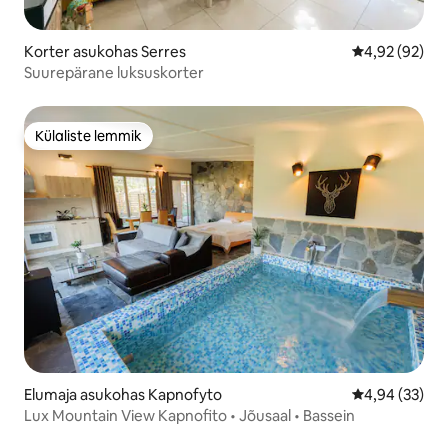
Korter asukohas Serres
Keskmine hinn
4,92 (92)
Suurepärane luksuskorter
Külaliste lemmik
Külaliste lemmik
Elumaja asukohas Kapnofyto
Keskmine hinn
4,94 (33)
Lux Mountain View Kapnofito • Jõusaal • Bassein