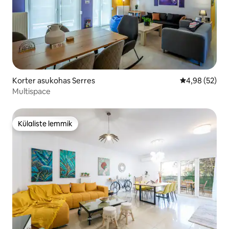
Korter asukohas Serres
Keskmine hinn
4,98 (52)
Multispace
Külaliste lemmik
Külaliste lemmik