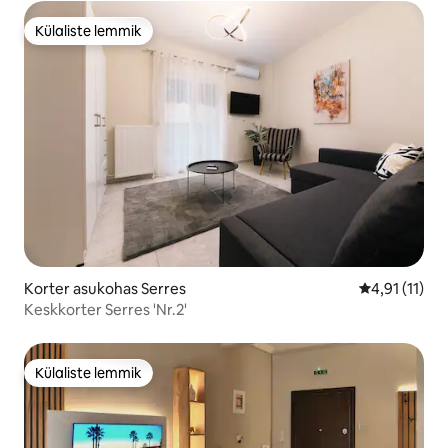
Külaliste lemmik
Külaliste lemmik
Korter asukohas Serres
Keskmine hin
4,91 (11)
Keskkorter Serres 'Nr.2'
Külaliste lemmik
Külaliste lemmik