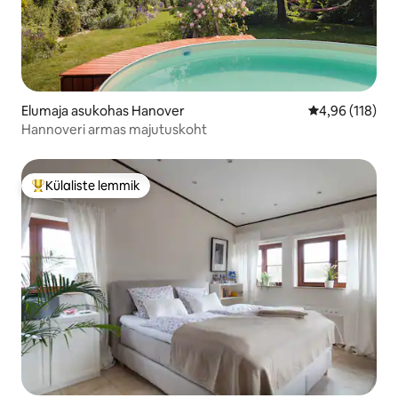
Elumaja asukohas Hanover
Keskmine hinn
4,96 (118)
Hannoveri armas majutuskoht
Külaliste lemmik
Külaliste suur lemmik