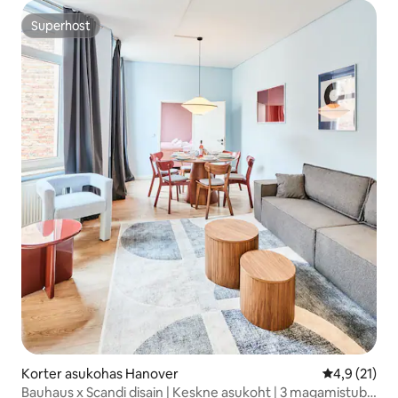
Superhost
Superhost
Korter asukohas Hanover
Keskmine hi
4,9 (21)
Bauhaus x Scandi disain | Keskne asukoht | 3 magamistuba