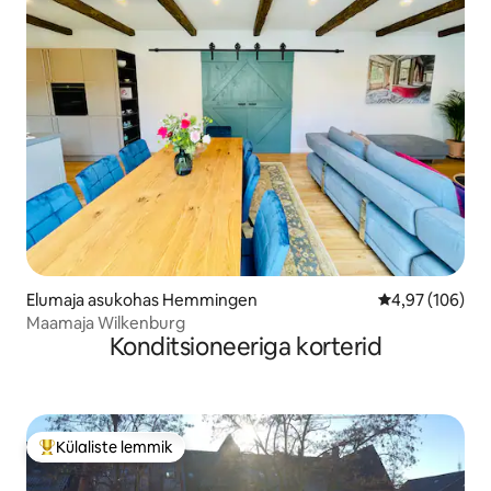
Elumaja asukohas Hemmingen
Keskmine hinna
4,97 (106)
Maamaja Wilkenburg
Konditsioneeriga korterid
Külaliste lemmik
Külaliste suur lemmik