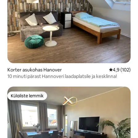
Korter asukohas Hanover
Keskmine hin
4,9 (102)
10 minuti pärast Hannoveri laadaplatsile ja kesklinna!
Külaliste lemmik
Külaliste lemmik