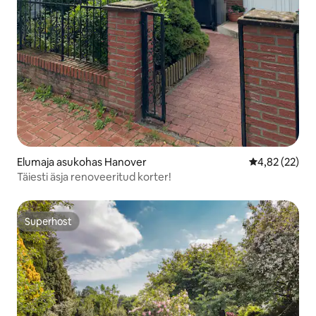
Elumaja asukohas Hanover
Keskmine hin
4,82 (22)
Täiesti äsja renoveeritud korter!
Superhost
Superhost