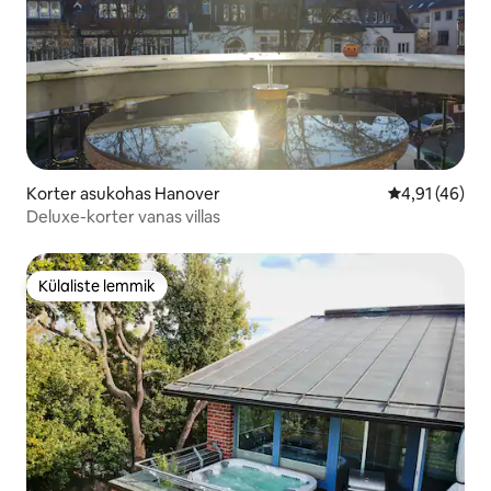
Korter asukohas Hanover
Keskmine hin
4,91 (46)
Deluxe-korter vanas villas
Külaliste lemmik
Külaliste lemmik