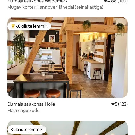
Elumaja asukohas Wedemark
Keskmine hinna
4,88 (100)
Mugav korter Hannoveri lähedal (seinakastiga)
Külaliste lemmik
Külaliste suur lemmik
Elumaja asukohas Holle
Keskmine h
5 (123)
Maja nagu kodu
Külaliste lemmik
Külaliste lemmik