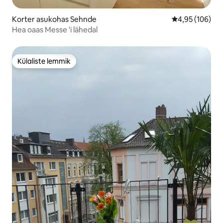
Korter asukohas Sehnde
Keskmine hinn
4,95 (106)
Hea oaas Messe 'i lähedal
Külaliste lemmik
Külaliste lemmik