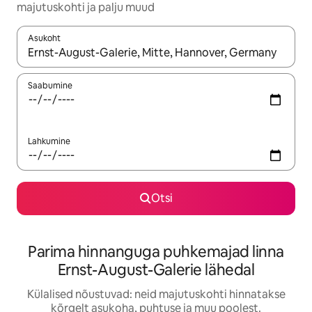
majutuskohti ja palju muud
Asukoht
Kui tulemused on kuvatud, liigu ekraanil nooleklahvidega või 
Saabumine
Lahkumine
Otsi
Parima hinnanguga puhkemajad linna
Ernst-August-Galerie lähedal
Külalised nõustuvad: neid majutuskohti hinnatakse
kõrgelt asukoha, puhtuse ja muu poolest.