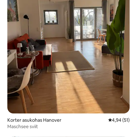
Korter asukohas Hanover
Keskmine hin
4,94 (51)
Maschsee sviit