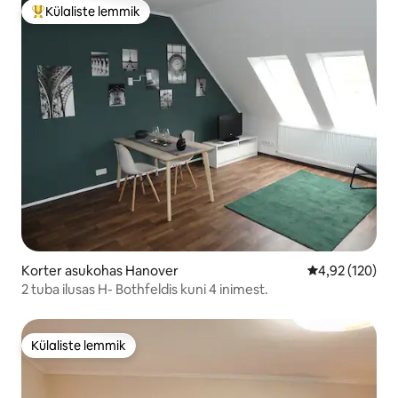
Külaliste lemmik
Külaliste suur lemmik
Korter asukohas Hanover
Keskmine hinn
4,92 (120)
2 tuba ilusas H- Bothfeldis kuni 4 inimest.
Külaliste lemmik
Külaliste lemmik