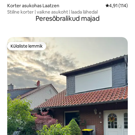
Korter asukohas Laatzen
Keskmine hinn
4,91 (114)
Stiilne korter | vaikne asukoht | laada lähedal
Peresõbralikud majad
Külaliste lemmik
Külaliste lemmik