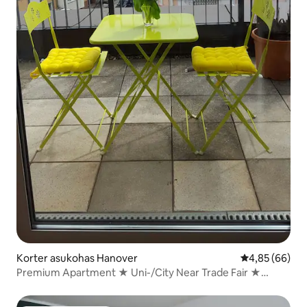
Korter asukohas Hanover
Keskmine hinn
4,85 (66)
Premium Apartment ★ Uni-/City Near Trade Fair ★
Apartment