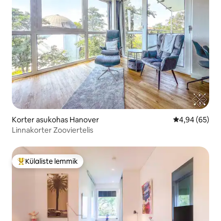
Korter asukohas Hanover
Keskmine hinn
4,94 (65)
Linnakorter Zooviertelis
Külaliste lemmik
Külaliste suur lemmik