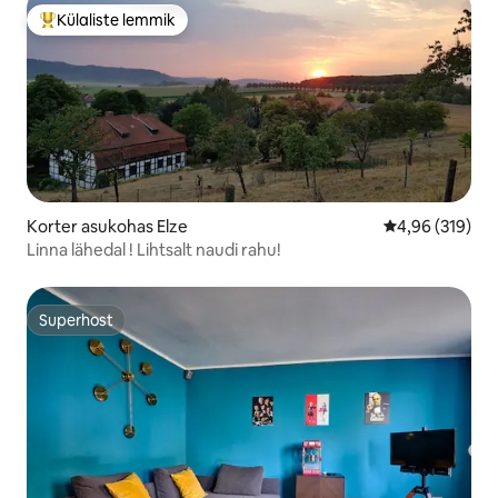
Külaliste lemmik
Külaliste suur lemmik
Korter asukohas Elze
Keskmine hinn
4,96 (319)
Linna lähedal ! Lihtsalt naudi rahu!
Superhost
Superhost