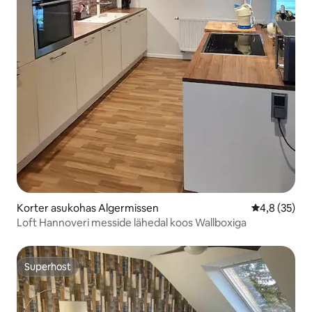
Korter asukohas Algermissen
Keskmine hi
4,8 (35)
Loft Hannoveri messide lähedal koos Wallboxiga
Superhost
Superhost