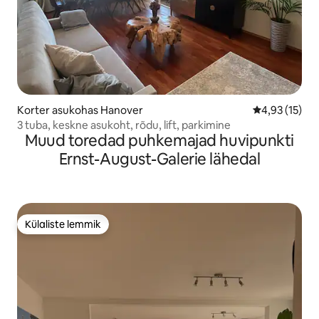
Korter asukohas Hanover
Keskmine hin
4,93 (15)
3 tuba, keskne asukoht, rõdu, lift, parkimine
Muud toredad puhkemajad huvipunkti
Ernst-August-Galerie lähedal
Külaliste lemmik
Külaliste lemmik