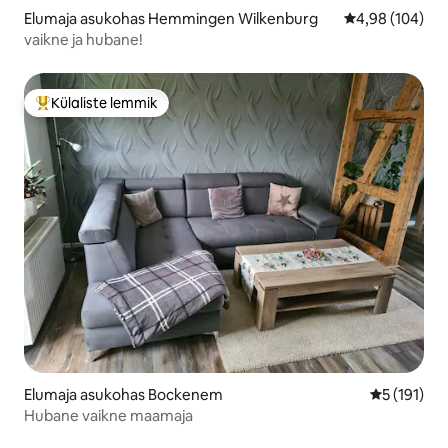
Elumaja asukohas Hemmingen Wilkenburg
Keskmine hinna
4,98 (104)
vaikne ja hubane!
Külaliste lemmik
Külaliste suur lemmik
Elumaja asukohas Bockenem
Keskmine h
5 (191)
Hubane vaikne maamaja