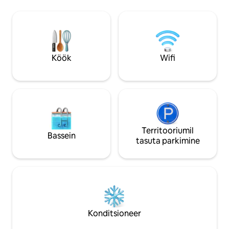
jalutuskäigu kaugu
kaugusel. Regiobahniga saab kiiresti ja
pearaudteejaamast
mugavalt külastada Hamburgi,
Korter sobib ideaal
Wolfsburgi ja Bremenit. Lennujaama
on täielikult varu
pääseb kiiresti S-Bahn 5 kaudu. 10%
magamistuba 160
soodustust üle 7 päeva kestvate
kaheinimesevoodi
broneeringute puhul ja 25% soodustust
Köök
Wifi
üle 28 päeva kestvate broneeringute
puhul. Saabumine/lahkumine paindlik
Territooriumil
Bassein
tasuta parkimine
Konditsioneer