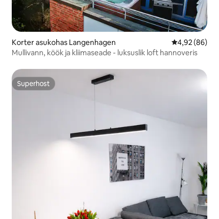
Korter asukohas Langenhagen
Keskmine hinn
4,92 (86)
Mullivann, köök ja kliimaseade - luksuslik loft hannoveris
Superhost
Superhost