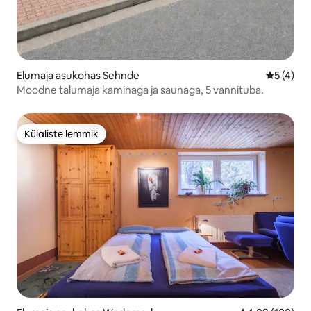
Elumaja asukohas Sehnde
Keskmine
5 (4)
Moodne talumaja kaminaga ja saunaga, 5 vannituba.
Külaliste lemmik
Külaliste lemmik