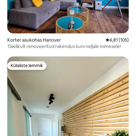
Korter asukohas Hanover
Keskmine hinn
4,81 (105)
Täielikult renoveeritud rakendus kuni neljale inimesele!
Külaliste lemmik
Külaliste lemmik