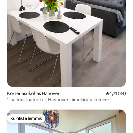
Korter asukohas Hanover
Keskmine hin
4,71 (34)
2 parima toa korter, Hannoveri nimekiri/parkimine
Külaliste lemmik
Külaliste lemmik