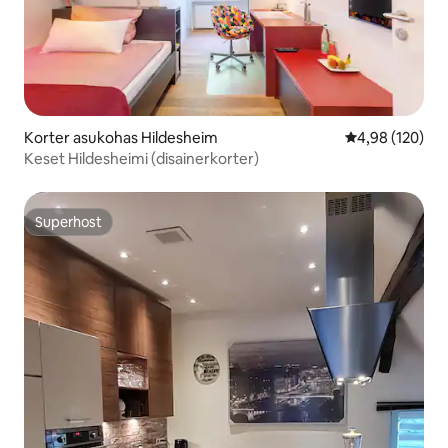
Korter asukohas Hildesheim
Keskmine hinn
4,98 (120)
Keset Hildesheimi (disainerkorter)
Superhost
Superhost