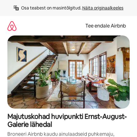
Liigu
Osa teabest on masintõlgitud. 
Näita originaalkeeles
sisu
juurde
Tee endale Airbnb
Majutuskohad huvipunkti Ernst-August-
Galerie lähedal
Broneeri Airbnb kaudu ainulaadseid puhkemaju,