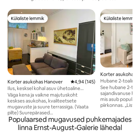
Külaliste lemmik
Külaliste lemmik
Külaliste lemmik
Külaliste lemmik
Korter asukohas 
Hubane 2-toaline 
Korter asukohas Hanover
Keskmine hinnang 4,94/5, 145 h
4,94 (145)
See hubane 2-toal
Ilus, kesksel kohal asuv ühetoaline
sajandivanuse hoo
rakendus Hannoveris
Väga kena ja vaikne majutuskoht
mis asub populaar
keskses asukohas, kvaliteetsete
piirkonnas. „Lister Meile“ ostutänav
mugavuste ja suure terrassiga. (Vaata
supermarketite, a
pilte) Suurepärased
väikeste poodide j
Populaarsed mugavused puhkemajades
ühistranspordiühendused. Samuti on
umbes 150 m kaug
näitusekeskuse lähedal Ost-Stadtbahni
linna Ernst-August-Galerie lähedal
minutilise jalutus
liin 6 ning Messe Nordi liinid 8 ja 18. Kino,
metroojaamast ja 
jõusaal, restoran, park, Hbhf jalutuskäigu