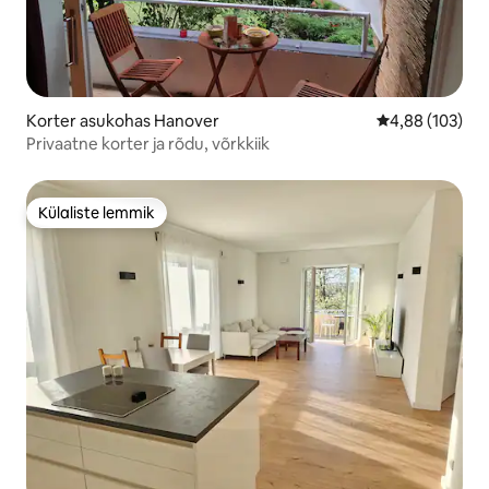
Korter asukohas Hanover
Keskmine hinn
4,88 (103)
Privaatne korter ja rõdu, võrkkiik
Külaliste lemmik
Külaliste lemmik